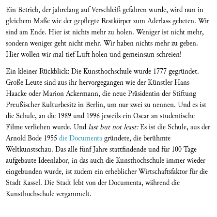
Ein Betrieb, der jahrelang auf Verschleiß gefahren wurde, wird nun in
gleichem Maße wie der gepflegte Restkörper zum Aderlass gebeten. Wir
sind am Ende. Hier ist nichts mehr zu holen. Weniger ist nicht mehr,
sondern weniger geht nicht mehr. Wir haben nichts mehr zu geben.
Hier wollen wir mal tief Luft holen und gemeinsam schreien!
Ein kleiner Rückblick: Die Kunsthochschule wurde 1777 gegründet.
Große Leute sind aus ihr hervorgegangen wie der Künstler Hans
Haacke oder Marion Ackermann, die neue Präsidentin der Stiftung
Preußischer Kulturbesitz in Berlin, um nur zwei zu nennen. Und es ist
die Schule, an die 1989 und 1996 jeweils ein Oscar an studentische
Filme verliehen wurde. Und
last but not least:
Es ist die Schule, aus der
Arnold Bode 1955
die Documenta
gründete, die berühmte
Weltkunstschau. Das alle fünf Jahre stattfindende und für 100 Tage
aufgebaute Ideenlabor, in das auch die Kunsthochschule immer wieder
eingebunden wurde, ist zudem ein erheblicher Wirtschaftsfaktor für die
Stadt Kassel. Die Stadt lebt von der Documenta, während die
Kunsthochschule vergammelt.