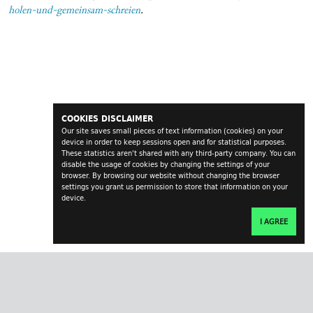
holen-und-gemeinsam-schreien
.
COOKIES DISCLAIMER
Our site saves small pieces of text information (cookies) on your
device in order to keep sessions open and for statistical purposes.
These statistics aren't shared with any third-party company. You can
disable the usage of cookies by changing the settings of your
browser. By browsing our website without changing the browser
settings you grant us permission to store that information on your
device.
I AGREE
transversal.at
impressum