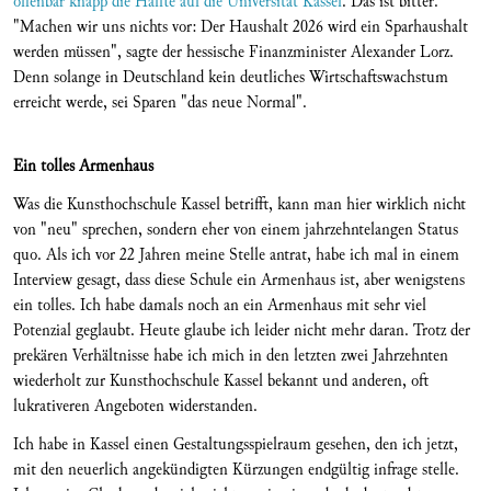
offenbar knapp die Hälfte auf die Universität Kassel
. Das ist bitter.
"Machen wir uns nichts vor: Der Haushalt 2026 wird ein Sparhaushalt
werden müssen", sagte der hessische Finanzminister Alexander Lorz.
Denn solange in Deutschland kein deutliches Wirtschaftswachstum
erreicht werde, sei Sparen
"das neue Normal".
Ein tolles Armenhaus
Was die Kunsthochschule Kassel betrifft, kann man hier wirklich nicht
von "neu" sprechen, sondern eher von einem jahrzehntelangen Status
quo. Als ich vor 22 Jahren meine Stelle antrat, habe ich mal in einem
Interview gesagt, dass diese Schule ein Armenhaus ist, aber wenigstens
ein tolles. Ich habe damals noch an ein Armenhaus mit sehr viel
Potenzial geglaubt. Heute glaube ich leider nicht mehr daran. Trotz der
prekären Verhältnisse habe ich mich in den letzten zwei Jahrzehnten
wiederholt zur Kunsthochschule Kassel bekannt und anderen, oft
lukrativeren Angeboten widerstanden.
Ich habe in Kassel einen Gestaltungsspielraum gesehen, den ich jetzt,
mit den neuerlich angekündigten Kürzungen endgültig infrage stelle.