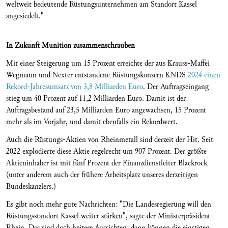
weltweit bedeutende Rüstungsunternehmen am Standort Kassel
angesiedelt."
In Zukunft Munition zusammenschrauben
Mit einer Steigerung um 15 Prozent erreichte der aus Krauss-Maffei
Wegmann und Nexter entstandene Rüstungskonzern KNDS
2024 einen
Rekord-Jahresumsatz von 3,8 Milliarden Euro
. Der Auftragseingang
stieg um 40 Prozent auf 11,2 Milliarden Euro. Damit ist der
Auftragsbestand auf 23,5 Milliarden Euro angewachsen, 15 Prozent
mehr als im Vorjahr, und damit ebenfalls ein Rekordwert.
Auch die Rüstungs-Aktien von Rheinmetall sind derzeit der Hit. Seit
2022 explodierte diese Aktie regelrecht um 907 Prozent. Der größte
Aktieninhaber ist mit fünf Prozent der Finanzdienstleiter Blackrock
(unter anderem auch der frühere Arbeitsplatz unseres derzeitigen
Bundeskanzlers.)
Es gibt noch mehr gute Nachrichten: "Die Landesregierung will den
Rüstungsstandort Kassel weiter stärken", sagte der Ministerpräsident
Rhein. Das sind doch heitere Aussichten, dann können die einstigen