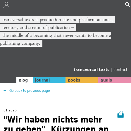
transversal texts is production site and platform at once,
territory and stream of publication −
the middle of a becoming that never wants to become a
publishing company.
transversal texts
|
contact
blog
journal
books
audio
Go back to previous page
01 2026
"Wir haben nichts mehr
zu geben". Kürzungen an