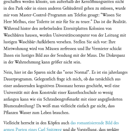
geschaffen werden könnte, um außerhalb der Kernöffnungszeiten nicht
in den Park oder in einen anderen Gebäudeteil gehen zu müssen, wurde
mir vom Master-Control-Programm am Telefon gesagt: "Wissen Sie
Herr Melhus, eine Toilette ist mir für Sie zu teuer." Das ist die Realität.
Während hinter den zerbröselnden Eternitplatten Kolonien von
Waschbären hausen, werden Universitätscomputer von der Leitung mit
lustigen Waschbär-Aufklebern versehen. Stellen Sie sich vor: Ihre
Mietwohnung wird von Mäusen zerfressen und Ihr Vermieter schickt
Ihnen ein lustiges Bild aus der Sendung mit der Maus. Die Diskrepanz
in der Wahrnehmung kann größer nicht sein.
Nein, hier ist das Sparen nicht das "neue Normal". Es ist ein jahrelanges
Dauerprogramm. Gelegentlich frage ich mich, ob das tatsächlich aus
einer andauernden kognitiven Dissonanz heraus geschieht, weil eine
Universität mit dem Konstrukt einer Kunsthochschule so wenig
anfangen kann wie ein Schraubengroßmarkt mit einer angegliederten
Blumenabteilung? Da weiß man vielleicht einfach gar nicht, dass
Pflanzen Wasser zum Leben brauchen.
Vielleicht herrscht in den Köpfen auch
das romantisierende Bild des
armen Poeten eines Carl Spitzweg
und die Vorstellung, dass prekäre