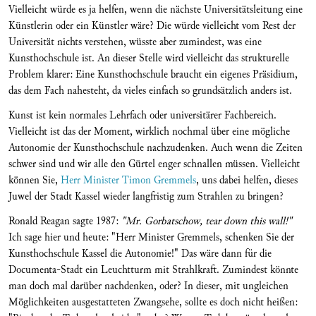
Vielleicht würde es ja helfen, wenn die nächste Universitätsleitung eine
Künstlerin oder ein Künstler wäre? Die würde vielleicht vom Rest der
Universität nichts verstehen, wüsste aber zumindest, was eine
Kunsthochschule ist. An dieser Stelle wird vielleicht das strukturelle
Problem klarer: Eine Kunsthochschule braucht ein eigenes Präsidium,
das dem Fach nahesteht, da vieles einfach so grundsätzlich anders ist.
Kunst ist kein normales Lehrfach oder universitärer Fachbereich.
Vielleicht ist das der Moment, wirklich nochmal über eine mögliche
Autonomie der Kunsthochschule nachzudenken. Auch wenn die Zeiten
schwer sind und wir alle den Gürtel enger schnallen müssen. Vielleicht
können Sie,
Herr Minister Timon Gremmels
, uns dabei helfen, dieses
Juwel der Stadt Kassel wieder langfristig zum Strahlen zu bringen?
Ronald Reagan sagte 1987:
"Mr. Gorbatschow, tear down this wall!"
Ich sage hier und heute: "Herr Minister Gremmels, schenken Sie der
Kunsthochschule Kassel die Autonomie!" Das wäre dann für die
Documenta-Stadt ein Leuchtturm mit Strahlkraft. Zumindest könnte
man doch mal darüber nachdenken, oder? In dieser, mit ungleichen
Möglichkeiten ausgestatteten Zwangsehe, sollte es doch nicht heißen: