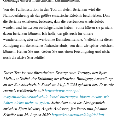
Grundlage unseres menschlichen Zusammenseins.
Von der Palliativstation in den Tod: In vielen Berichten wird die
Nahtoderfahrung als das größte ekstatische Erlebnis beschrieben. Dass
die Berichte existieren, bedeutet, dass die Sterbenden wiederbelebt
wurden und ins Leben zurückgefunden haben. Sonst hätten sie ja nicht
davon berichten können. Ich hoffe, das gilt auch für unsere
wunderschöne, aber schwerkranke Kunsthochschule. Vielleicht ist dieser
Rundgang ein ekstatisches Nahtoderlebnis, von dem wir später berichten
können. Helfen Sie uns! Geben Sie uns einen Rettungsring und nicht
noch die aktive Sterbehilfe!
Dieser Text ist eine überarbeitete Fassung eines Vortrags, den Bjørn
Melhus anlässlich der Eröffnung der jährlichen Rundgang-Ausstellung
an der Kunsthochschule Kassel am 24. Juli 2025 gehalten hat. Er wurde
erstmals veröffentlicht auf:
https://www.monopol-
magazin.de/kunsthochschule-kassel-kuerzungen-bjoern-melhus-wir-
haben-nichts-mehr-zu-geben
.
Siehe dazu auch das Nachgespräch
zwischen Bjørn Melhus, Angela Anderson, Jan Peters und Johanna
Schaffer vom 29. August 2025:
https://transversal.at/blog/tief-luft-