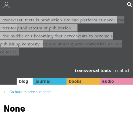
transversal texts es sitio de producción y plataforma al mismo
transversal texts is production site and platform at once,
tiempo,
territory and stream of publication −
territorio y corriente de publicación −
the middle of a becoming that never wants to become a
publishing company.
el medio de un devenir que nunca querrá convertirse en una
editorial.
transversal texts
|
contact
blog
journal
books
audio
Go back to previous page
None