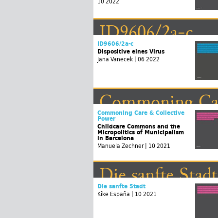
10 2022
ID9606/2a-c
ID9606/2a-c
Dispositive eines Virus
Jana Vanecek | 06 2022
Commoning Car
Commoning Care & Collective
Power
Childcare Commons and the
Micropolitics of Municipalism
in Barcelona
Manuela Zechner | 10 2021
Die sanfte Stadt
Die sanfte Stadt
Kike España
| 10 2021