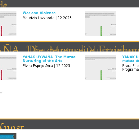
lt
ce
War and Violence
Maurizio Lazzarato | 12 2023
 Die gegenseite Erziehung
 The Mutual Nurturing of
YANAK UYWAÑA. The Mutual
YANAK U
Nurturing of the Arts
mutua de
Elvira Espejo Ayca | 12 2023
Elvira Esp
Programa 
Kunst