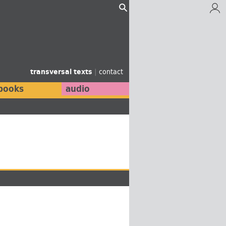
transversal texts
|
contact
books
audio