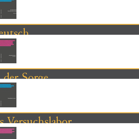
eutsch
 der Sorge
s Versuchslabor