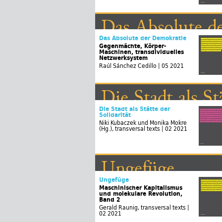
Das Absolute d
Lo absoluto de 
Das Absolute der Demokratie
Gegenmächte, Körper-
Maschinen, transdividuelles
Netzwerksystem
Raúl Sánchez Cedillo | 05 2021
Die Stadt als St
Die Stadt als Stätte der
Solidarität
Niki Kubaczek und Monika Mokre
(Hg.), transversal texts | 02 2021
Ungefüge
Dissemblage
Ungefüge
Maschinischer Kapitalismus
und molekulare Revolution,
Band 2
Gerald Raunig, transversal texts |
02 2021