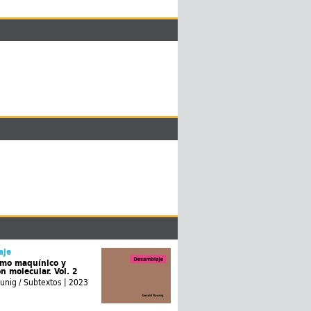
aje
smo maquínico y
n molecular. Vol. 2
unig / Subtextos | 2023