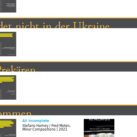
det nicht in der Ukraine
Prekären
lkommen
All Incomplete
Stefano Harney / Fred Moten,
Minor Compositions | 2021