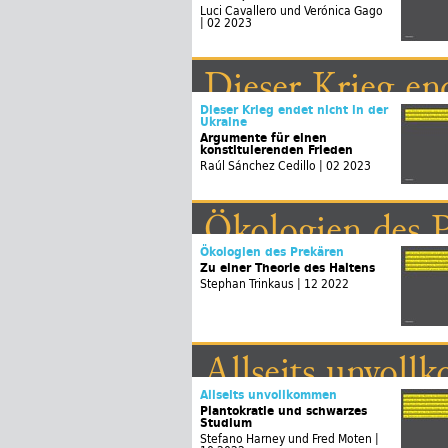
Luci Cavallero und Verónica Gago
| 02 2023
Dieser Krieg en
Dieser Krieg endet nicht in der
Ukraine
Argumente für einen
konstituierenden Frieden
Raúl Sánchez Cedillo | 02 2023
Ökologien des 
Ökologien des Prekären
Zu einer Theorie des Haltens
Stephan Trinkaus | 12 2022
Allseits unvol
All Incomplete
Allseits unvollkommen
Plantokratie und schwarzes
Studium
Stefano Harney und Fred Moten |