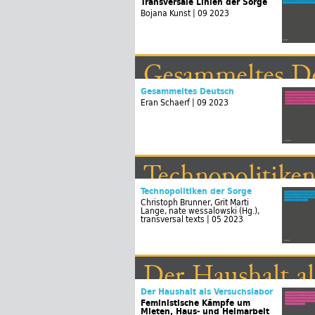
Transversale Linien der Sorge
Bojana Kunst | 09 2023
Gesammeltes D
Gesammeltes Deutsch
Eran Schaerf | 09 2023
Technopolitiken
Technopolitiken der Sorge
Christoph Brunner, Grit Marti
Lange, nate wessalowski (Hg.),
transversal texts | 05 2023
Der Haushalt al
Der Haushalt als Versuchslabor
Feministische Kämpfe um
Mieten, Haus- und Heimarbeit