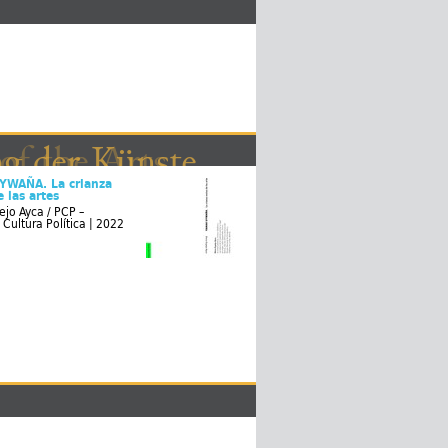
 der Künste
 the Arts
YWAÑA. La crianza
 las artes
ejo Ayca / PCP –
Cultura Política | 2022