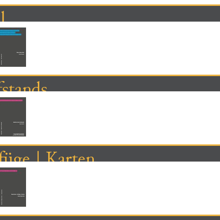
l
stands
üge | Karten