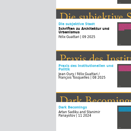
Die subjektive 
Die subjektive Stadt
Schriften zu Architektur und
Urbanismus
Félix Guattari | 09 2025
Praxis des Insti
Praxis des Institutionellen und
Politik
Jean Oury / Félix Guattari /
François Tosquelles | 08 2025
Dark Becoming
Dark Becomings
Artan Sadiku and Stanimir
Panayotov | 11 2024