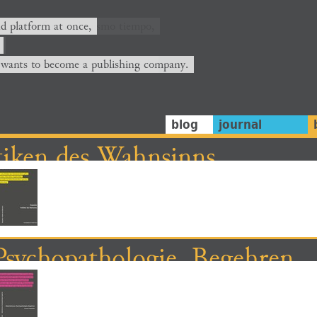
nd platform at once,
 wants to become a publishing company.
blog
journal
itiken des Wahnsinns
Psychopathologie, Begehren