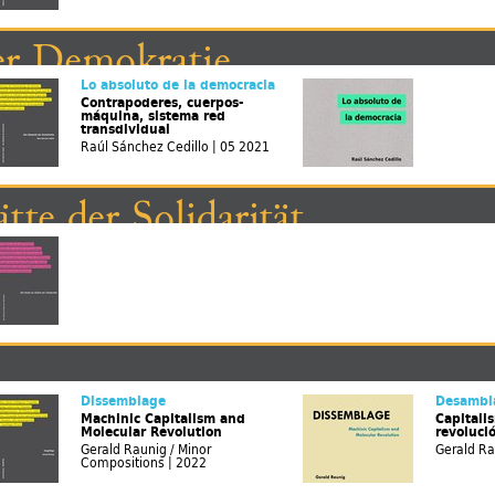
er Demokratie
la democracia
Lo absoluto de la democracia
Contrapoderes, cuerpos-
máquina, sistema red
transdividual
Raúl Sánchez Cedillo | 05 2021
ätte der Solidarität
Dissemblage
Desambl
Machinic Capitalism and
Capitali
Molecular Revolution
revolució
Gerald Raunig / Minor
Gerald Ra
Compositions | 2022