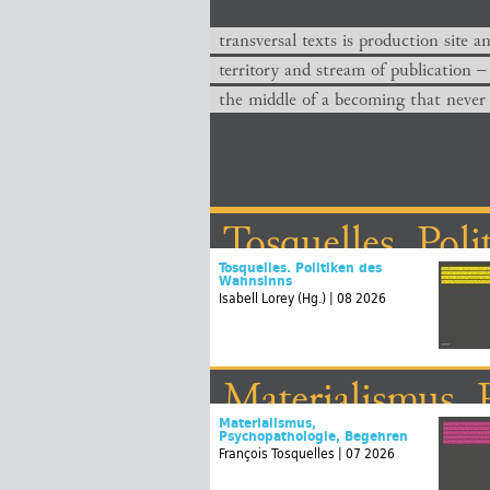
transversal texts is production site a
territory and stream of publication −
the middle of a becoming that never
Tosquelles. Pol
Tosquelles. Politiken des
Wahnsinns
Isabell Lorey (Hg.) | 08 2026
Materialismus, 
Materialismus,
Psychopathologie, Begehren
François Tosquelles | 07 2026