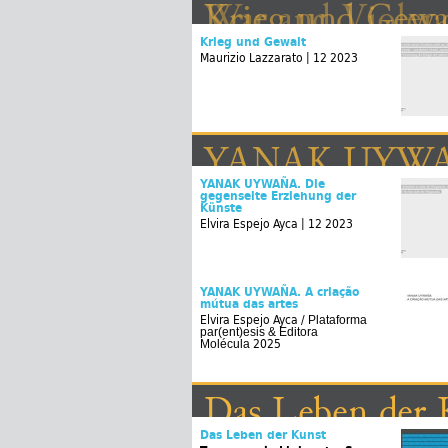
Krieg und Gewa
War and Violen
Krieg und Gewalt
Maurizio Lazzarato | 12 2023
YANAK UYWAÑA.
YANAK UYWAÑA.
YANAK UYWAÑA. Die
gegenseite Erziehung der
Künste
Elvira Espejo Ayca | 12 2023
YANAK UYWAÑA. A criação
mútua das artes
Elvira Espejo Ayca /
Plataforma
par(ent)esis & Editora
2025
Molécula
Das Leben der 
Das Leben der Kunst