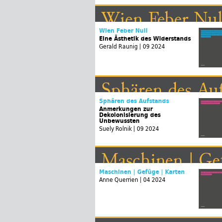
Wien Feber Nul
Wien Feber Null
Eine Ästhetik des Widerstands
Gerald Raunig | 09 2024
Sphären des Auf
Sphären des Aufstands
Anmerkungen zur
Dekolonisierung des
Unbewussten
Suely Rolnik | 09 2024
Maschinen | Gef
Maschinen | Gefüge | Karten
Anne Querrien | 04 2024