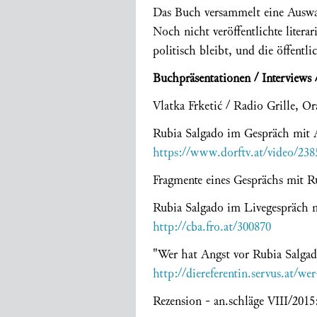
Das Buch versammelt eine Auswahl
Noch nicht veröffentlichte liter
politisch bleibt, und die öffent
Buchpräsentationen / Interviews 
Vlatka Frketić / Radio Grille, O
Rubia Salgado im Gespräch mit A
https://www.dorftv.at/video/238
Fragmente eines Gesprächs mit R
Rubia Salgado im Livegespräch 
http://cba.fro.at/300870
"Wer hat Angst vor Rubia Salgad
http://diereferentin.servus.at/w
Rezension - an.schläge VIII/2015