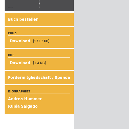
Buch bestellen
EPUB
[572.2 KB]
PDF
[1.4 MB]
Fördermitgliedschaft / Spende
BIOGRAPHIES
Andrea Hummer
Rubia Salgado