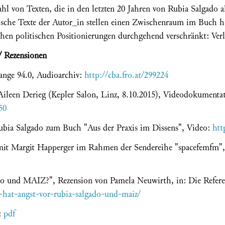
 von Texten, die in den letzten 20 Jahren von Rubia Salgado al
arische Texte der Autor_in stellen einen Zwischenraum im Buch h
lichen politischen Positionierungen durchgehend verschränkt: Ver
/ Rezensionen
range 94.0, Audioarchiv:
http://cba.fro.at/299224
ileen Derieg (Kepler Salon, Linz, 8.10.2015), Videodokumenta
50
ubia Salgado zum Buch "Aus der Praxis im Dissens", Video:
htt
mit Margit Happerger im Rahmen der Sendereihe "spacefemfm",
o und MAIZ?", Rezension von Pamela Neuwirth, in: Die Referen
er-hat-angst-vor-rubia-salgado-und-maiz/
:
pdf