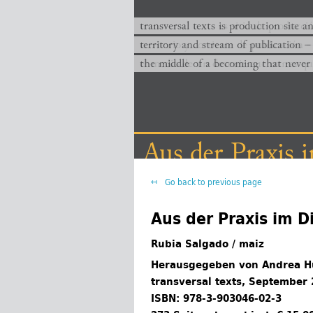
transversal texts es sitio de producc
transversal texts is production site a
territorio y corriente de publicación −
territory and stream of publication −
el medio de un devenir que nunca que
the middle of a becoming that never
Aus der Praxis 
Go back to previous page
Aus der Praxis im D
Rubia Salgado / maiz
Herausgegeben von Andrea 
transversal texts, September
ISBN: 978-3-903046-02-3