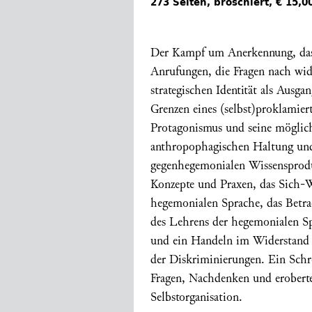
273 Seiten, broschiert, € 15,0
Der Kampf um Anerkennung, das
Anrufungen, die Fragen nach wid
strategischen Identität als Ausga
Grenzen eines (selbst)proklamier
Protagonismus und seine möglich
anthropophagischen Haltung und 
gegenhegemonialen Wissensproduk
Konzepte und Praxen, das Sich-W
hegemonialen Sprache, das Betrac
des Lehrens der hegemonialen S
und ein Handeln im Widerstand u
der Diskriminierungen. Ein Schre
Fragen, Nachdenken und erobert
Selbstorganisation.