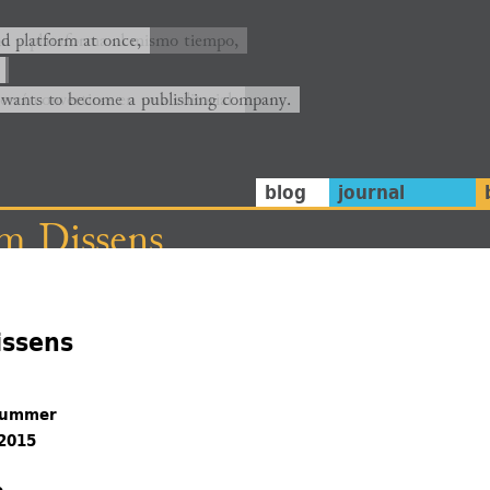
ión y plataforma al mismo tiempo,
nd platform at once,
rrá convertirse en una editorial.
 wants to become a publishing company.
blog
journal
im Dissens
issens
Hummer
 2015