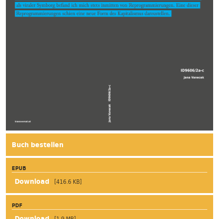
Buch bestellen
EPUB
[416.6 KB]
PDF
[1.9 MB]