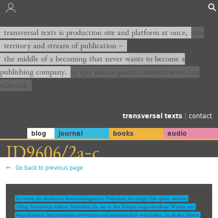
transversal texts es sitio de producción y plataforma al mismo
transversal texts is production site and platform at once,
tiempo,
territory and stream of publication −
territorio y corriente de publicación −
the middle of a becoming that never wants to become a
publishing company.
el medio de un devenir que nunca querrá convertirse en una
editorial.
transversal texts
|
contact
blog
journal
books
audio
ID9606/2a-c
Go back to previous page