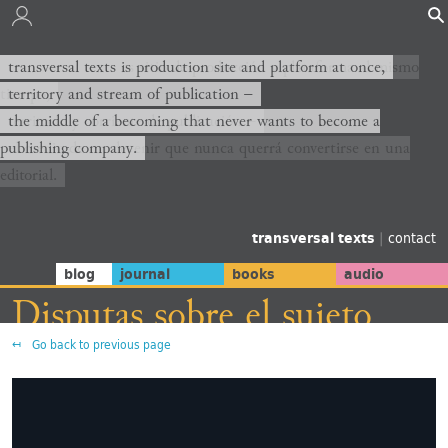
transversal texts es sitio de producción y plataforma al mismo
transversal texts is production site and platform at once,
tiempo,
territory and stream of publication −
territorio y corriente de publicación −
the middle of a becoming that never wants to become a
publishing company.
el medio de un devenir que nunca querrá convertirse en una
editorial.
transversal texts
|
contact
blog
journal
books
audio
Disputas sobre el sujeto
Go back to previous page