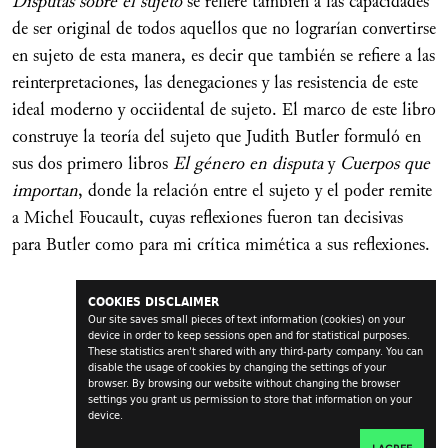
Disputas sobre el sujeto
se refiere también a las capacidades
de ser original de todos aquellos que no lograrían convertirse
en sujeto de esta manera, es decir que también se refiere a las
reinterpretaciones, las denegaciones y las resistencia de este
ideal moderno y occiidental de sujeto. El marco de este libro
construye la teoría del sujeto que Judith Butler formuló en
sus dos primero libros
El género en disputa
y
Cuerpos que
importan
, donde la relación entre el sujeto y el poder remite
a Michel Foucault, cuyas reflexiones fueron tan decisivas
para Butler como para mi crítica mimética a sus reflexiones.
COOKIES DISCLAIMER
Our site saves small pieces of text information (cookies) on your
device in order to keep sessions open and for statistical purposes.
These statistics aren't shared with any third-party company. You can
disable the usage of cookies by changing the settings of your
browser. By browsing our website without changing the browser
settings you grant us permission to store that information on your
device.