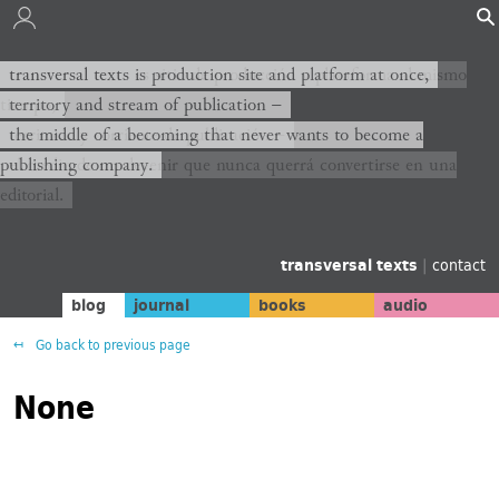
transversal texts es sitio de producción y plataforma al mismo
transversal texts is production site and platform at once,
tiempo,
territory and stream of publication −
territorio y corriente de publicación −
the middle of a becoming that never wants to become a
publishing company.
el medio de un devenir que nunca querrá convertirse en una
editorial.
transversal texts
|
contact
blog
journal
books
audio
Go back to previous page
None