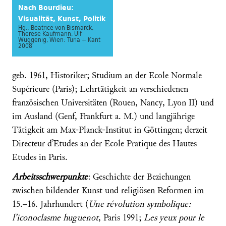
Nach Bourdieu:
Visualität, Kunst, Politik
Hg.: Beatrice von Bismarck,
Therese Kaufmann, Ulf
Wuggenig, Wien: Turia + Kant
2008
geb. 1961, Historiker; Studium an der Ecole Normale
Supérieure (Paris); Lehrtätigkeit an verschiedenen
französischen Universitäten (Rouen, Nancy, Lyon II) und
im Ausland (Genf, Frankfurt a. M.) und langjährige
Tätigkeit am Max-Planck-Institut in Göttingen; derzeit
Directeur d’Etudes an der Ecole Pratique des Hautes
Etudes in Paris.
Arbeitsschwerpunkte
: Geschichte der Beziehungen
zwischen bildender Kunst und religiösen Reformen im
15.–16. Jahrhundert (
Une révolution symbolique:
l’iconoclasme huguenot
, Paris 1991;
Les yeux pour le