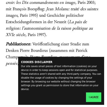
croir: les Dix commandements en image
, Paris 2003;
mit François Boespflug:
Jean Molanu: traité des saintes
images
, Paris 1995) und Geschichte politischer
Entscheidungsformen in der Neuzeit (
La paix de
religion: l’autonomisation de la raison politique au
XVIe siècle
, Paris 1997).
Publikationen
: Veröffentlichung einer Studie zum
Denken Pierre Bourdieus (zusammen mit Patrick
Champagne):
Pierre Bourdieu, mouvement d’une
COOKIES DISCLAIMER
pensée
, Paris 2004.
Our site saves small pieces of text information (cookies) on your
device in order to keep sessions open and for statistical purposes.
These statistics aren't shared with any third-party company. You can
disable the usage of cookies by changing the settings of your
browser. By browsing our website without changing the browser
settings you grant us permission to store that information on your
device.
I AGREE