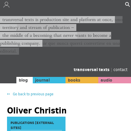
transversal texts es sitio de producción y plataforma al mismo
transversal texts is production site and platform at once,
tiempo,
territory and stream of publication −
territorio y corriente de publicación −
the middle of a becoming that never wants to become a
publishing company.
el medio de un devenir que nunca querrá convertirse en una
editorial.
transversal texts
|
contact
blog
journal
books
audio
Go back to previous page
Oliver Christin
PUBLICATIONS [EXTERNAL
SITES]