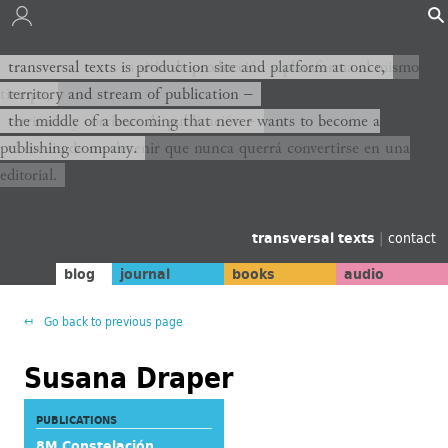
transversal texts es sitio de producción y plataforma al mismo
transversal texts is production site and platform at once,
tiempo,
territory and stream of publication −
territorio y corriente de publicación −
the middle of a becoming that never wants to become a
publishing company.
el medio de un devenir que nunca querrá convertirse en una
editorial.
transversal texts
|
contact
blog
journal
books
audio
Go back to previous page
Susana Draper
PUBLICATIONS
8M Constelación