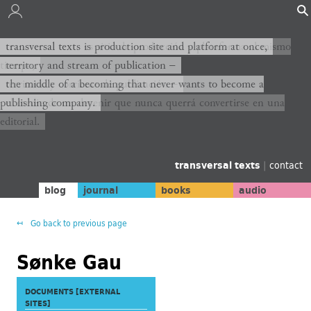
transversal texts es sitio de producción y plataforma al mismo
transversal texts is production site and platform at once,
tiempo,
territory and stream of publication −
territorio y corriente de publicación −
the middle of a becoming that never wants to become a
publishing company.
el medio de un devenir que nunca querrá convertirse en una
editorial.
transversal texts
|
contact
blog
journal
books
audio
Go back to previous page
Sønke Gau
DOCUMENTS [EXTERNAL
SITES]