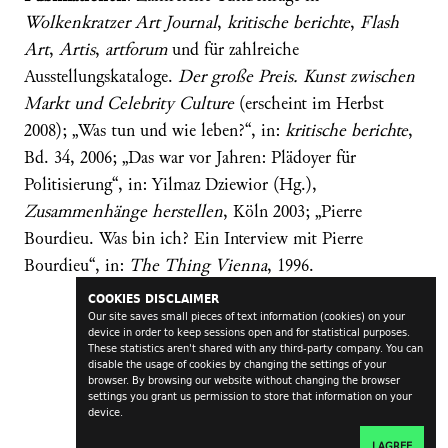
Wolkenkratzer Art Journal
,
kritische berichte
,
Flash
Art
,
Artis
,
artforum
und für zahlreiche
Ausstellungskataloge.
Der große Preis. Kunst zwischen
Markt und Celebrity Culture
(erscheint im Herbst
2008); „Was tun und wie leben?“, in:
kritische berichte
,
Bd. 34, 2006; „Das war vor Jahren: Plädoyer für
Politisierung“, in: Yilmaz Dziewior (Hg.),
Zusammenhänge herstellen
, Köln 2003; „Pierre
Bourdieu. Was bin ich? Ein Interview mit Pierre
Bourdieu“, in:
The Thing Vienna
, 1996.
COOKIES DISCLAIMER
Our site saves small pieces of text information (cookies) on your
device in order to keep sessions open and for statistical purposes.
These statistics aren't shared with any third-party company. You can
disable the usage of cookies by changing the settings of your
browser. By browsing our website without changing the browser
settings you grant us permission to store that information on your
device.
I AGREE