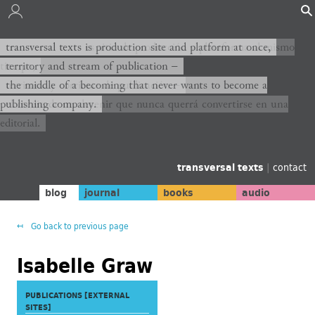
transversal texts es sitio de producción y plataforma al mismo
transversal texts is production site and platform at once,
tiempo,
territory and stream of publication −
territorio y corriente de publicación −
the middle of a becoming that never wants to become a
publishing company.
el medio de un devenir que nunca querrá convertirse en una
editorial.
transversal texts
|
contact
blog
journal
books
audio
Go back to previous page
Isabelle Graw
PUBLICATIONS [EXTERNAL
SITES]