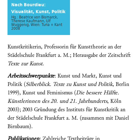
Nach Bourdieu:
Visualität, Kunst, Politik
Hg.: Beatrice von Bismarck,
Therese Kaufmann, Ulf
Wuggenig, Wien: Turia + Kant
2008
Kunstkritikerin, Professorin für Kunsttheorie an der
Städelschule Frankfurt a. M.; Herausgabe der Zeitschrift
Texte zur Kunst
.
Arbeitsschwerpunkte
: Kunst und Markt, Kunst und
Politik (
Silberblick. Texte zu Kunst und Politik
, Berlin
1999), Kunst und Feminismus (
Die bessere Hälfte.
Künstlerinnen des 20. und 21. Jahrhunderts
, Köln
2003); 2003 Gründung des Instituts für Kunstkritik an
der Städelschule Frankfurt a. M. (zusammen mit Daniel
Birnbaum).
Publikationen
: Zahlreiche Textbeiträge in