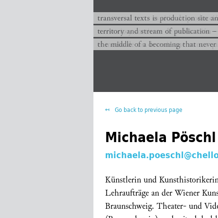
transversal texts es sitio de producc
transversal texts is production site a
territorio y corriente de publicación −
territory and stream of publication −
el medio de un devenir que nunca que
the middle of a becoming that never
Go back to previous page
Michaela Pöschl
michaela.poeschl@chello
Künstlerin und Kunsthistorikerin
Lehraufträge an der Wiener Kun
Braunschweig. Theater- und Vide