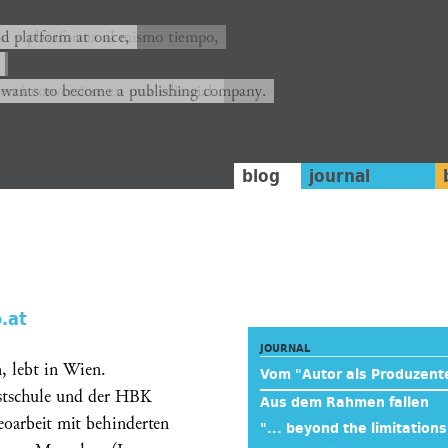
ión y plataforma al mismo tiempo,
nd platform at once,
rrá convertirse en una editorial.
 wants to become a publishing company.
blog
journal
.at
JOURNAL
, lebt in Wien.
Vom "Autor als Produzente
stschule und der HBK
Aus dem Rahmen fallen
oarbeit mit behinderten
"... beyond the limitation