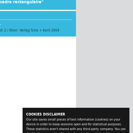
u cadre rectangulaire"
r
Bd. 2 / Wien: Verlag Turia + Kant 2004
COOKIES DISCLAIMER
Our site saves small pieces of text information (cookies) on your
device in order to keep sessions open and for statistical purposes.
These statistics aren't shared with any third-party company. You can