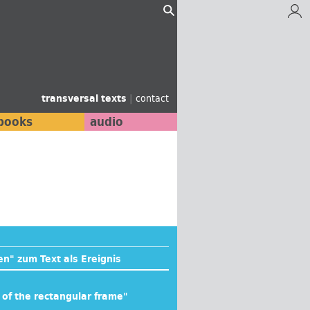
transversal texts
|
contact
books
audio
n" zum Text als Ereignis
s of the rectangular frame"