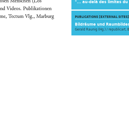
losen Menschen (Los
"... au-delà des limites d
und Videos. Publikationen
lme, Tectum Vlg., Marburg
PUBLICATIONS [EXTERNAL SITES]
Bildräume und Raumbilde
Gerald Raunig (Hg.) / republicart, 