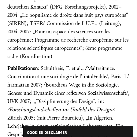
deutschen Kontext“ (DFG-Forschungsprojekt), 2002–
2004: „Le populisme de droite dans huit pays européens“
(SIREN); TSER/ Commission de l’ U.E.; (Leitung),
2004–2007: „Pour un espace des sciences sociales
européenne: Programme de recherche européenne sur les
relations scientifiques européennes“; 6ème programme
cadre (Koordination)
Publikationen
: Schultheis, F. et al., /Maltraitance.
Contribution à une sociologie de l' intolérable/, Paris: L'
harmattan 2007; /Bourdieus Wege in die Soziologie,
Genese und Dynamik einer reflexiven Sozialwissenschaft/,
UVK 2007; „Disziplinierung des Design“, in:
/
Forschungslandschaften im Umfeld des Design/
,
Zürich 2005; (mit Pierre Bourdieu), „In Algerien.
Lehrjahre in einem soziologischen Laboratorium. Ein
COOKIES DISCLAIMER
Gespräch“, in: /Mittelweg 36/, 3/2006.