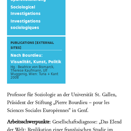
Sociological
Investigations
Investigations
sociologiques
PUBLICATIONS [EXTERNAL
SITES]
Nach Bourdieu:
Visualität, Kunst, Politik
Hg.: Beatrice von Bismarck,
Therese Kaufmann, Ulf
Wuggenig, Wien: Turia + Kant
2008
Professor für Soziologie an der Universität St. Gallen,
Präsident der Stiftung „Pierre Bourdieu – pour les
Sciences Sociales Européennes“ in Genf.
Arbeitsschwerpunkte
: Gesellschaftsdiagnose: „Das Elend
der Welt: Replikation einer französischen Studie im