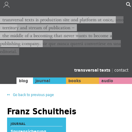
transversal texts es sitio de producción y plataforma al mismo
transversal texts is production site and platform at once,
tiempo,
territory and stream of publication −
territorio y corriente de publicación −
the middle of a becoming that never wants to become a
publishing company.
el medio de un devenir que nunca querrá convertirse en una
editorial.
transversal texts
|
contact
blog
journal
books
audio
Go back to previous page
Franz Schultheis
JOURNAL
Spurensicherung