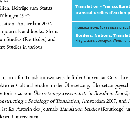
, of
Translation – Transcultur
ilien. Beiträge zum Status
transculturelles d’action p
 Tübingen 1997;
nslation, Amsterdam 2007,
PUBLICATIONS [EXTERNAL SITES]
 in journals and books. She is
Borders, Nations, Transla
tion Studies (Routledge) and
Hrsg v. translate/eipcp; Wien: Tur
nt Studies in various
nstitut für Translationswissenschaft der Universität Graz. Ihre
kte der Cultural Studies in der Übersetzung, Übersetzungsgesch
Autorin u.a. von
Übersetzungswissenschaft in Brasilien. Beiträ
nstructing a Sociology of Translation,
Amsterdam 2007, und Au
e ist Ko-Autorin des Journals
Translation Studies
(Routledge) un
enen Universitäten.