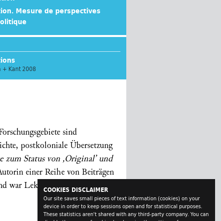
ation. Mesure de perspectives
olitique
tions
ia + Kant 2008
 Forschungsgebiete sind
ichte, postkoloniale Übersetzung
ge zum Status von ‚Original’ und
torin einer Reihe von Beiträgen
d war Lektorin für
COOKIES DISCLAIMER
Our site saves small pieces of text information (cookies) on your
device in order to keep sessions open and for statistical purposes.
These statistics aren't shared with any third-party company. You can