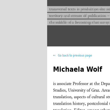
transversal texts es sitio de producc
transversal texts is production site a
territorio y corriente de publicación −
territory and stream of publication −
el medio de un devenir que nunca que
the middle of a becoming that never
Go back to previous page
Michaela Wolf
is associate Professor at the Dep
Studies, University of Graz. Area
translation, aspects of cultural st
translation history, postcolonial 