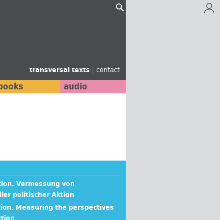
transversal texts
|
contact
books
audio
ation. Vermessung von
ler politischer Aktion
ation. Measuring the perspectives
ction