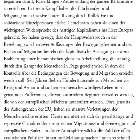
begannen damit, Rasierklingen-Zäune entlang der ganzen Balkanroute
zu errichten. In ihrem Kampf haben die Flüchtenden und
Migrant_innen massive Unterstützung durch Kollektive und
solidarische Einzelpersonen erlebt. Gemeinsam haben sie einen der
wichtigsten Widersprüche des heutigen Kapitalismus ins Herz Europas
gebracht. Sie haben gezeigt, dass der Hauptwiderspruch in der
Beziehung zwischen zwei Auffassungen der Bewegungsfreiheit und des
Rechts auf Migration besteht: die kapitalistische Auslegung dient zur
Etablierung einer hierarchischen globalen Arbeitsteilung, die ständig
durch den Kampf der Menschen in Frage gestellt wird, in dem die
Kontrolle über die Bedingungen der Bewegung und Migration erreicht
werden soll. Seit Jahren fliehen Hunderttausende von Menschen vor
Krieg und Armut und suchen ein menschenwürdiges Leben in so
genannten Pufferzonen, die von autoritären Regimen verwaltet werden,
die von den europäischen Mächten unterstützt werden. Dort, jenseits
der Außengrenzen der EU, haben sie massive Verletzungen der
Menschenrechte erlitten. Heute manifestiert sich der gewalttätige und
repressive Charakter der europäischen Migrations- und Grenzregime auf
europäischem Boden. In dieser Atmosphäre wächst die Zahl der offen
rassistischen Politiker_innen und Meinungsmacher_innen so schnell