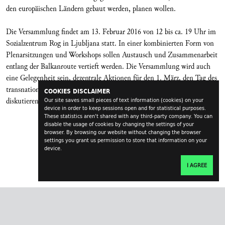
den europäischen Ländern gebaut werden, planen wollen.
Die Versammlung findet am 13. Februar 2016 von 12 bis ca. 19 Uhr im
Sozialzentrum Rog in Ljubljana statt. In einer kombinierten Form von
Plenarsitzungen und Workshops sollen Austausch und Zusammenarbeit
entlang der Balkanroute vertieft werden. Die Versammlung wird auch
eine Gelegenheit sein, dezentrale Aktionen für den 1. März, den Tag des
transnationalen und grenzüberschreitenden sozialen Streiks, zu
COOKIES DISCLAIMER
diskutieren.
Our site saves small pieces of text information (cookies) on your
device in order to keep sessions open and for statistical purposes.
These statistics aren't shared with any third-party company. You can
disable the usage of cookies by changing the settings of your
browser. By browsing our website without changing the browser
settings you grant us permission to store that information on your
device.
I AGREE
transversal.at