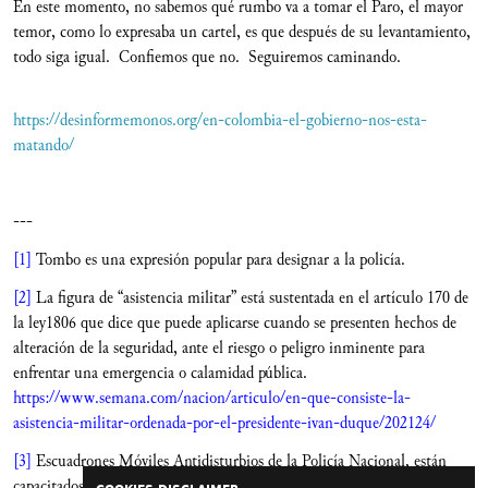
En este momento, no sabemos qué rumbo va a tomar el Paro, el mayor
temor, como lo expresaba un cartel, es que después de su levantamiento,
todo siga igual. Confiemos que no. Seguiremos caminando.
https://desinformemonos.org/en-colombia-el-gobierno-nos-esta-
matando/
---
[1]
Tombo es una expresión popular para designar a la policía.
[2]
La figura de “asistencia militar” está sustentada en el artículo 170 de
la ley1806 que dice que puede aplicarse cuando se presenten hechos de
alteración de la seguridad, ante el riesgo o peligro inminente para
enfrentar una emergencia o calamidad pública.
https://www.semana.com/nacion/articulo/en-que-consiste-la-
asistencia-militar-ordenada-por-el-presidente-ivan-duque/202124/
[3]
Escuadrones Móviles Antidisturbios de la Policía Nacional, están
capacitados y entrenados para actuar con la fuerza en contra de las