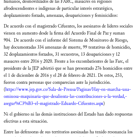
humanos, desmovilizados de las FARC, masacres en regiones
afrodescendientes e indígenas de particular interés estratégico,
desplazamiento forzado, amenazas, desapariciones y feminicidios:
De acuerdo con el magistrado Cifuentes, los asesinatos de líderes sociales
vienen en aumento desde la firma del Acuerdo Final de Paz y suman
904. De acuerdo con el informe del Sistema de Monitoreo de Riesgo,
hay documentadas 334 amenazas de muerte, 99 tentativas de homicidio,
32 desplazamientos forzados, 31 secuestros, 13 desapariciones y 12
masacres entre 2016 y 2020. Frente a los excombatientes de las Farc, el
presidente de la JEP advirtió que se han presentado 276 homicidios entre
el 1 de diciembre de 2016 y el 28 de febrero de 2021. De estos, 253,
fueron contra personas que comparecían ante la jurisdicción.
(
https://www.jep.gov.co/Sala-de-Prensa/Paginas/Hay-en-marcha-una-
ominosa-maquinaria-que-desalienta-las-contribuciones-a-la-verdad,-
asegur%C3%B3-el-magistrado-Eduardo-Cifuentes.aspx
)
Ni el gobierno ni las demás instituciones del Estado han dado respuestas
efectivas a esta situación.
Entre las defensoras de sus territorios asesinadas ha tenido resonancia los