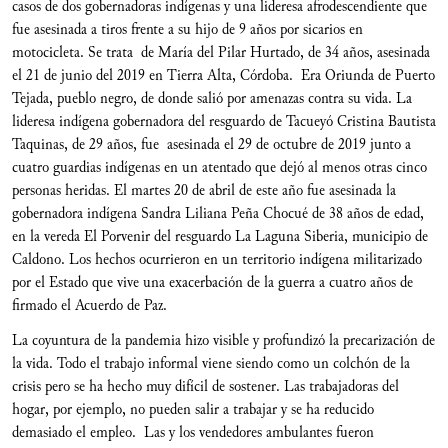
casos de dos gobernadoras indígenas y una lideresa afrodescendiente que
fue asesinada a tiros frente a su hijo de 9 años por sicarios en
motocicleta. Se trata de María del Pilar Hurtado, de 34 años, asesinada
el 21 de junio del 2019 en Tierra Alta, Córdoba. Era Oriunda de Puerto
Tejada, pueblo negro, de donde salió por amenazas contra su vida. La
lideresa indígena gobernadora del resguardo de Tacueyó Cristina Bautista
Taquinas, de 29 años, fue asesinada el 29 de octubre de 2019 junto a
cuatro guardias indígenas en un atentado que dejó al menos otras cinco
personas heridas. El martes 20 de abril de este año fue asesinada la
gobernadora indígena Sandra Liliana Peña Chocué de 38 años de edad,
en la vereda El Porvenir del resguardo La Laguna Siberia, municipio de
Caldono. Los hechos ocurrieron en un territorio indígena militarizado
por el Estado que vive una exacerbación de la guerra a cuatro años de
firmado el Acuerdo de Paz.
La coyuntura de la pandemia hizo visible y profundizó la precarización de
la vida. Todo el trabajo informal viene siendo como un colchón de la
crisis pero se ha hecho muy difícil de sostener. Las trabajadoras del
hogar, por ejemplo, no pueden salir a trabajar y se ha reducido
demasiado el empleo. Las y los vendedores ambulantes fueron