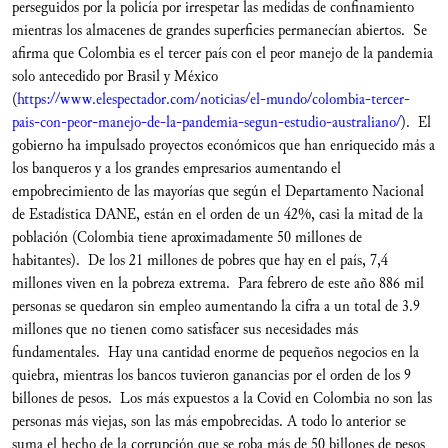
perseguidos por la policía por irrespetar las medidas de confinamiento
mientras los almacenes de grandes superficies permanecían abiertos. Se
afirma que Colombia es el tercer país con el peor manejo de la pandemia
solo antecedido por Brasil y México
(
https://www.elespectador.com/noticias/el-mundo/colombia-tercer-
pais-con-peor-manejo-de-la-pandemia-segun-estudio-australiano/
). El
gobierno ha impulsado proyectos económicos que han enriquecido más a
los banqueros y a los grandes empresarios aumentando el
empobrecimiento de las mayorías que según el Departamento Nacional
de Estadística DANE, están en el orden de un 42%, casi la mitad de la
población (Colombia tiene aproximadamente 50 millones de
habitantes). De los 21 millones de pobres que hay en el país, 7,4
millones viven en la pobreza extrema. Para febrero de este año 886 mil
personas se quedaron sin empleo aumentando la cifra a un total de 3.9
millones que no tienen como satisfacer sus necesidades más
fundamentales. Hay una cantidad enorme de pequeños negocios en la
quiebra, mientras los bancos tuvieron ganancias por el orden de los 9
billones de pesos. Los más expuestos a la Covid en Colombia no son las
personas más viejas, son las más empobrecidas. A todo lo anterior se
suma el hecho de la corrupción que se roba más de 50 billones de pesos