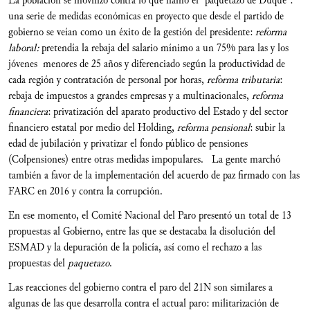
La población se movilizó contra lo que llamó el “paquetazo de Duque”:
una serie de medidas económicas en proyecto que desde el partido de
gobierno se veían como un éxito de la gestión del presidente:
reforma
laboral:
pretendía la rebaja del salario mínimo a un 75% para las y los
jóvenes menores de 25 años y diferenciado según la productividad de
cada región y contratación de personal por horas,
reforma tributaria
:
rebaja de impuestos a grandes empresas y a multinacionales,
reforma
financiera
: privatización del aparato productivo del Estado y del sector
financiero estatal por medio del Holding,
reforma pensional
: subir la
edad de jubilación y privatizar el fondo público de pensiones
(Colpensiones) entre otras medidas impopulares. La gente marchó
también a favor de la implementación del acuerdo de paz firmado con las
FARC en 2016 y contra la corrupción.
En ese momento, el Comité Nacional del Paro presentó un total de 13
propuestas al Gobierno, entre las que se destacaba la disolución del
ESMAD y la depuración de la policía, así como el rechazo a las
propuestas del
paquetazo
.
Las reacciones del gobierno contra el paro del 21N son similares a
algunas de las que desarrolla contra el actual paro: militarización de