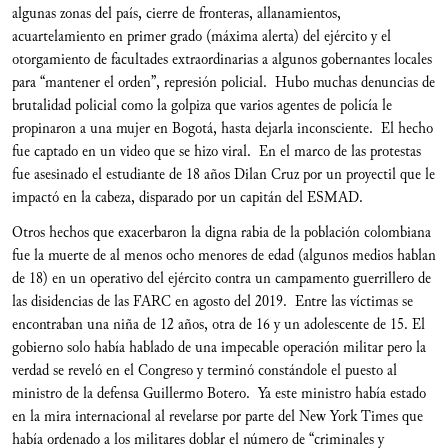
algunas zonas del país, cierre de fronteras, allanamientos,
acuartelamiento en primer grado (máxima alerta) del ejército y el
otorgamiento de facultades extraordinarias a algunos gobernantes locales
para “mantener el orden”, represión policial. Hubo muchas denuncias de
brutalidad policial como la golpiza que varios agentes de policía le
propinaron a una mujer en Bogotá, hasta dejarla inconsciente. El hecho
fue captado en un video que se hizo viral. En el marco de las protestas
fue asesinado el estudiante de 18 años Dilan Cruz por un proyectil que le
impactó en la cabeza, disparado por un capitán del ESMAD.
Otros hechos que exacerbaron la digna rabia de la población colombiana
fue la muerte de al menos ocho menores de edad (algunos medios hablan
de 18) en un operativo del ejército contra un campamento guerrillero de
las disidencias de las FARC en agosto del 2019. Entre las víctimas se
encontraban una niña de 12 años, otra de 16 y un adolescente de 15. El
gobierno solo había hablado de una impecable operación militar pero la
verdad se reveló en el Congreso y terminó constándole el puesto al
ministro de la defensa Guillermo Botero. Ya este ministro había estado
en la mira internacional al revelarse por parte del New York Times que
había ordenado a los militares doblar el número de “criminales y