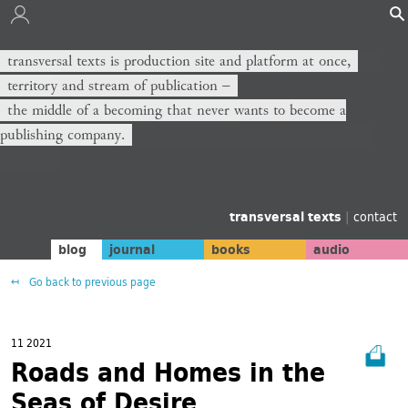
transversal texts is production site and platform at once,
territory and stream of publication −
the middle of a becoming that never wants to become a
publishing company.
transversal texts
|
contact
blog
journal
books
audio
Go back to previous page
11 2021
Roads and Homes in the
Seas of Desire