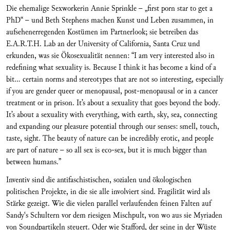
Die ehemalige Sexworkerin Annie Sprinkle – „first porn star to get a
PhD“ – und Beth Stephens machen Kunst und Leben zusammen, in
aufsehenerregenden Kostümen im Partnerlook; sie betreiben das
E.A.R.T.H. Lab an der
University of California, Santa Cruz und
erkunden, was sie Ökosexualität nennen: “I am very interested also in
redefining what sexuality is. Because I think it has become a kind of a
bit… certain norms and stereotypes that are not so interesting, especially
if you are gender queer or menopausal, post-menopausal or in a cancer
treatment or in prison. It’s about a sexuality that goes beyond the body.
It’s about a sexuality with everything, with earth, sky, sea, connecting
and expanding our pleasure potential through our senses: smell, touch,
taste, sight. The beauty of nature can be incredibly erotic, and people
are part of nature – so all sex is eco-sex, but it is much bigger than
between humans.”
Inventiv sind die antifaschistischen, sozialen und ökologischen
politischen Projekte, in die sie alle involviert sind. Fragilität wird als
Stärke gezeigt. Wie die vielen parallel verlaufenden feinen Falten auf
Sandy‘s Schultern vor dem riesigen Mischpult, von wo aus sie Myriaden
von Soundpartikeln steuert. Oder wie Stafford, der seine in der Wüste