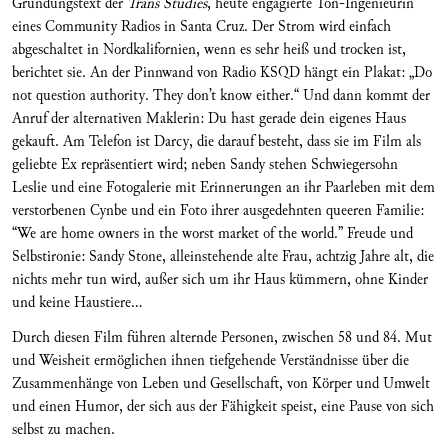
Gründungstext der
Trans Studies
, heute engagierte Ton-Ingenieurin
eines Community Radios in Santa Cruz. Der Strom wird einfach
abgeschaltet in Nordkalifornien, wenn es sehr heiß und trocken ist,
berichtet sie. An der Pinnwand von Radio KSQD hängt ein Plakat: „Do
not question authority. They don’t know either.“ Und dann kommt der
Anruf der alternativen Maklerin: Du hast gerade dein eigenes Haus
gekauft. Am Telefon ist Darcy, die darauf besteht, dass sie im Film als
geliebte Ex repräsentiert wird; neben Sandy stehen Schwiegersohn
Leslie und eine Fotogalerie mit Erinnerungen an ihr Paarleben mit dem
verstorbenen Cynbe und ein Foto ihrer ausgedehnten queeren Familie:
“We are home owners in the worst market of the world.” Freude und
Selbstironie: Sandy Stone, alleinstehende alte Frau, achtzig Jahre alt, die
nichts mehr tun wird, außer sich um ihr Haus kümmern, ohne Kinder
und keine Haustiere...
Durch diesen Film führen alternde Personen, zwischen 58 und 84. Mut
und Weisheit ermöglichen ihnen tiefgehende Verständnisse über die
Zusammenhänge von Leben und Gesellschaft, von Körper und Umwelt
und einen Humor, der sich aus der Fähigkeit speist, eine Pause von sich
selbst zu machen.