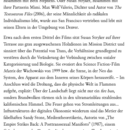
zusammen mit Beth Stephens. Oder Susan Stryker, zusammen mit
ihrer Partnerin Mimi. Max Wolf Valerio, Dichter und Autor von
The
Testosteron Files
(2006), der seine Männlichkeit als radikalen
Individualismus lebt, wurde aus San Francisco vertrieben und lebt mit
seinen Eltern in der Umgebung von Denver.
Etwa nach dem ersten Drittel des Films sitzt Susan Stryker auf ihrer
Terrasse aus grau ausgewaschenen Holzdienen im Mission District und
sinniert über das Potential von Trans, die Verhältnisse grundlegend zu
verstören durch die Veränderung der Verbindung zwischen sozialer
Kategorisierung und Biologie. Sie evoziert den Science Fiction-Film
Matrix
der Wachowskis von 1999 bzw. die Szene, in der Neo das
System, den Apparat aus dem Inneren seines Körpers herausreißt. – Im
Anschluss wird die Drohung, dass die physische Welt in Flammen
aufgeht, explizit: Über der Landschaft liegt nicht nur ein
fire ban
,
sondern Brandwolken türmen sich in den ultramarinblau strahlenden
kalifornischen Himmel. Die Feuer gehen von Stromleitungen aus...
Infrastrukturen der digitalen Ökonomie wiederum sind das Metier der
fabelhaften Sandy Stone, Medientheoretikerin, Autorin von „The
Empire Strikes Back: A Posttranssexual Manifesto“ (1987), einem