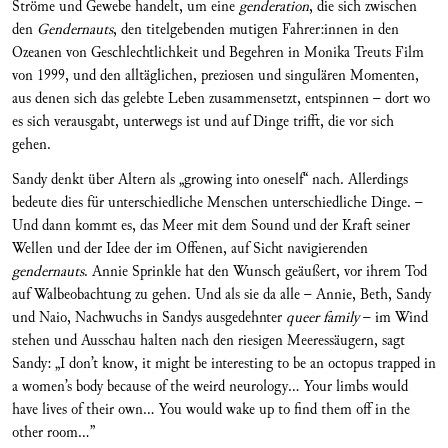
Ströme und Gewebe handelt, um eine
genderation
, die sich zwischen
den
Gendernauts
, den titelgebenden mutigen Fahrer:innen in den
Ozeanen von Geschlechtlichkeit und Begehren in Monika Treuts Film
von 1999, und den alltäglichen, preziosen und singulären Momenten,
aus denen sich das gelebte Leben zusammensetzt, entspinnen – dort wo
es sich verausgabt, unterwegs ist und auf Dinge trifft, die vor sich
gehen.
Sandy denkt über Altern als „growing into oneself“ nach. Allerdings
bedeute dies für unterschiedliche Menschen unterschiedliche Dinge. –
Und dann kommt es, das Meer mit dem Sound und der Kraft seiner
Wellen und der Idee der im Offenen, auf Sicht navigierenden
gendernauts
. Annie Sprinkle hat den Wunsch geäußert, vor ihrem Tod
auf Walbeobachtung zu gehen. Und als sie da alle – Annie, Beth, Sandy
und Naio, Nachwuchs in Sandys ausgedehnter
queer family
– im Wind
stehen und Ausschau halten nach den riesigen Meeressäugern, sagt
Sandy: „I don’t know, it might be interesting to be an octopus trapped in
a women’s body because of the weird neurology... Your limbs would
have lives of their own... You would wake up to find them off in the
other room…”