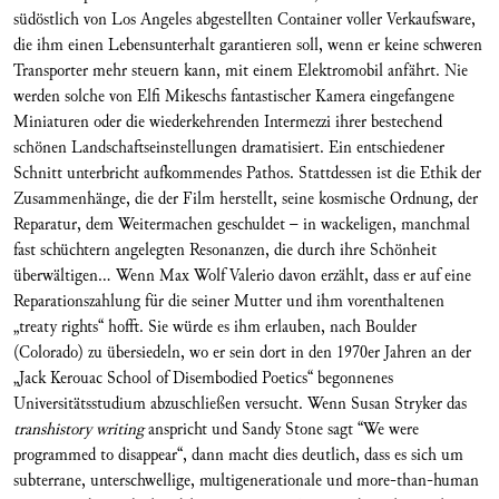
südöstlich von Los Angeles abgestellten Container voller Verkaufsware,
die ihm einen Lebensunterhalt garantieren soll, wenn er keine schweren
Transporter mehr steuern kann, mit einem Elektromobil anfährt. Nie
werden solche von Elfi Mikeschs fantastischer Kamera eingefangene
Miniaturen oder die wiederkehrenden Intermezzi ihrer bestechend
schönen Landschaftseinstellungen dramatisiert. Ein entschiedener
Schnitt unterbricht aufkommendes Pathos. Stattdessen ist die Ethik der
Zusammenhänge, die der Film herstellt, seine kosmische Ordnung, der
Reparatur, dem Weitermachen geschuldet – in wackeligen, manchmal
fast schüchtern angelegten Resonanzen, die durch ihre Schönheit
überwältigen... Wenn Max Wolf Valerio davon erzählt, dass er auf eine
Reparationszahlung für die seiner Mutter und ihm vorenthaltenen
„treaty rights“ hofft. Sie würde es ihm erlauben, nach Boulder
(Colorado) zu übersiedeln, wo er sein dort in den 1970er Jahren an der
„Jack Kerouac School of Disembodied Poetics“ begonnenes
Universitätsstudium abzuschließen versucht. Wenn Susan Stryker das
transhistory writing
anspricht und Sandy Stone sagt “We were
programmed to disappear“, dann macht dies deutlich, dass es sich um
subterrane, unterschwellige, multigenerationale und more-than-human