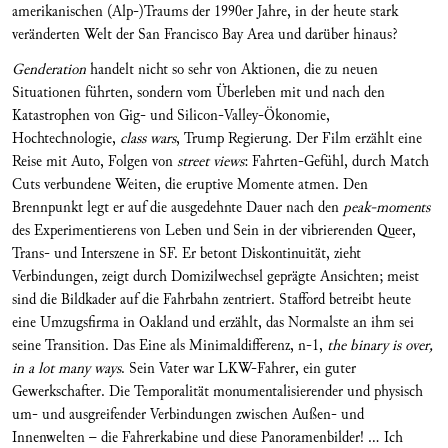
amerikanischen (Alp-)Traums der 1990er Jahre, in der heute stark
veränderten Welt der San Francisco Bay Area und darüber hinaus?
Genderation
handelt nicht so sehr von Aktionen, die zu neuen
Situationen führten, sondern vom Überleben mit und nach den
Katastrophen von Gig- und Silicon-Valley-Ökonomie,
Hochtechnologie,
class wars
, Trump Regierung. Der Film erzählt eine
Reise mit Auto, Folgen von
street views
: Fahrten-Gefühl, durch Match
Cuts verbundene Weiten, die eruptive Momente atmen. Den
Brennpunkt legt er auf die ausgedehnte Dauer nach den
peak-moments
des Experimentierens von Leben und Sein in der vibrierenden Queer,
Trans- und Interszene in SF. Er betont Diskontinuität, zieht
Verbindungen, zeigt durch Domizilwechsel geprägte Ansichten; meist
sind die Bildkader auf die Fahrbahn zentriert. Stafford betreibt heute
eine Umzugsfirma in Oakland und erzählt, das Normalste an ihm sei
seine Transition. Das Eine als Minimaldifferenz, n-1,
the binary is over,
in a lot many ways
. Sein Vater war LKW-Fahrer, ein guter
Gewerkschafter. Die Temporalität monumentalisierender und physisch
um- und ausgreifender Verbindungen zwischen Außen- und
Innenwelten – die Fahrerkabine und diese Panoramenbilder! ... Ich