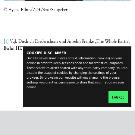
© Hyena Films/ZDF/3sat/Salzgeber
---
[1]
Vgl. Diedrich Diederichsen und Anselm Franke „The Whole Earth“,
Berlin HKW 2013.
COOKIES DISCLAIMER
Our site saves small pieces of text information (cookies) on your
device in order to keep sessions open and for statistical purposes.
These statistics aren't shared with any third-party company. You can
disable the usage of cookies by changing the settings of your
browser. By browsing our website without changing the browser
settings you grant us permission to store that information on your
device.
I AGREE
transversal.at