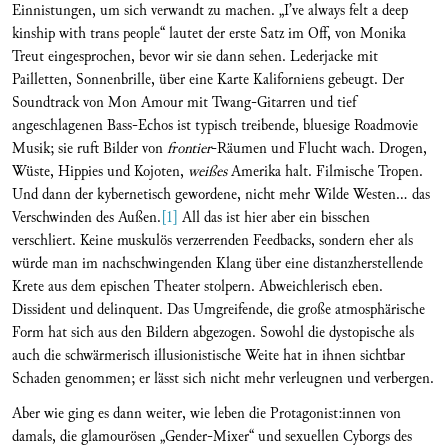
Einnistungen, um sich verwandt zu machen. „I’ve always felt a deep
kinship with trans people“ lautet der erste Satz im Off, von Monika
Treut eingesprochen, bevor wir sie dann sehen. Lederjacke mit
Pailletten, Sonnenbrille, über eine Karte Kaliforniens gebeugt. Der
Soundtrack von Mon Amour mit Twang-Gitarren und tief
angeschlagenen Bass-Echos ist typisch treibende, bluesige Roadmovie
Musik; sie ruft Bilder von
frontier
-Räumen und Flucht wach. Drogen,
Wüste, Hippies und Kojoten,
weißes
Amerika halt. Filmische Tropen.
Und dann der kybernetisch gewordene, nicht mehr Wilde Westen... das
Verschwinden des Außen.
[1]
All das ist hier aber ein bisschen
verschliert. Keine muskulös verzerrenden Feedbacks, sondern eher als
würde man im nachschwingenden Klang über eine distanzherstellende
Krete aus dem epischen Theater stolpern. Abweichlerisch eben.
Dissident und delinquent. Das Umgreifende, die große atmosphärische
Form hat sich aus den Bildern abgezogen. Sowohl die dystopische als
auch die schwärmerisch illusionistische Weite hat in ihnen sichtbar
Schaden genommen; er lässt sich nicht mehr verleugnen und verbergen.
Aber wie ging es dann weiter, wie leben die Protagonist:innen von
damals, die glamourösen „Gender-Mixer“ und sexuellen Cyborgs des