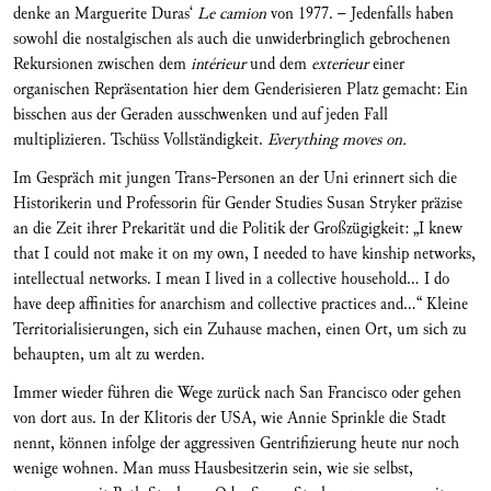
denke an Marguerite Duras‘
Le camion
von 1977. – Jedenfalls haben
sowohl die nostalgischen als auch die unwiderbringlich gebrochenen
Rekursionen zwischen dem
intérieur
und dem
exterieur
einer
organischen Repräsentation hier dem Genderisieren Platz gemacht: Ein
bisschen aus der Geraden ausschwenken und auf jeden Fall
multiplizieren. Tschüss Vollständigkeit.
Everything moves on.
Im Gespräch mit jungen Trans-Personen an der Uni erinnert sich die
Historikerin und Professorin für Gender Studies Susan Stryker präzise
an die Zeit ihrer Prekarität und die Politik der Großzügigkeit: „I knew
that I could not make it on my own, I needed to have kinship networks,
intellectual networks. I mean I lived in a collective household… I do
have deep affinities for anarchism and collective practices and…“ Kleine
Territorialisierungen, sich ein Zuhause machen, einen Ort, um sich zu
behaupten, um alt zu werden.
Immer wieder führen die Wege zurück nach San Francisco oder gehen
von dort aus. In der Klitoris der USA, wie Annie Sprinkle die Stadt
nennt, können infolge der aggressiven Gentrifizierung heute nur noch
wenige wohnen. Man muss Hausbesitzerin sein, wie sie selbst,