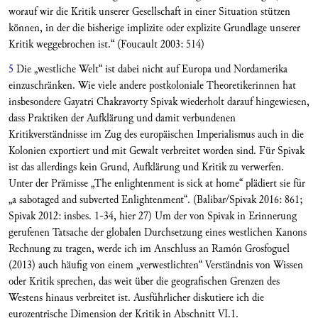
worauf wir die Kritik unserer Gesellschaft in einer Situation stützen
können, in der die bisherige implizite oder explizite Grundlage unserer
Kritik weggebrochen ist.“ (Foucault 2003: 514)
5
Die „westliche Welt“ ist dabei nicht auf Europa und Nordamerika
einzuschränken. Wie viele andere postkoloniale Theoretikerinnen hat
insbesondere Gayatri Chakravorty Spivak wiederholt darauf hingewiesen,
dass Praktiken der Aufklärung und damit verbundenen
Kritikverständnisse im Zug des europäischen Imperialismus auch in die
Kolonien exportiert und mit Gewalt verbreitet worden sind. Für Spivak
ist das allerdings kein Grund, Aufklärung und Kritik zu verwerfen.
Unter der Prämisse „The enlightenment is sick at home“ plädiert sie für
„a sabotaged and subverted Enlightenment“. (Balibar/Spivak 2016: 861;
Spivak 2012: insbes. 1-34, hier 27) Um der von Spivak in Erinnerung
gerufenen Tatsache der globalen Durchsetzung eines westlichen Kanons
Rechnung zu tragen, werde ich im Anschluss an Ramón Grosfoguel
(2013) auch häufig von einem „verwestlichten“ Verständnis von Wissen
oder Kritik sprechen, das weit über die geografischen Grenzen des
Westens hinaus verbreitet ist. Ausführlicher diskutiere ich die
eurozentrische Dimension der Kritik in Abschnitt VI.1.