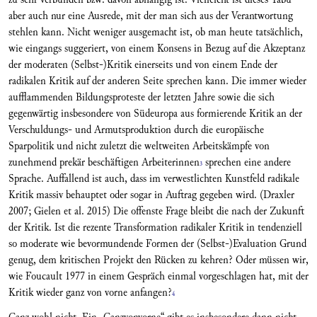
aber auch nur eine Ausrede, mit der man sich aus der Verantwortung
stehlen kann. Nicht weniger ausgemacht ist, ob man heute tatsächlich,
wie eingangs suggeriert, von einem Konsens in Bezug auf die Akzeptanz
der moderaten (Selbst-)Kritik einerseits und von einem Ende der
radikalen Kritik auf der anderen Seite sprechen kann. Die immer wieder
aufflammenden Bildungsproteste der letzten Jahre sowie die sich
gegenwärtig insbesondere von Südeuropa aus formierende Kritik an der
Verschuldungs- und Armutsproduktion durch die europäische
Sparpolitik und nicht zuletzt die weltweiten Arbeitskämpfe von
zunehmend prekär beschäftigen Arbeiterinnen
sprechen eine andere
3
Sprache. Auffallend ist auch, dass im verwestlichten Kunstfeld radikale
Kritik massiv behauptet oder sogar in Auftrag gegeben wird. (Draxler
2007; Gielen et al. 2015) Die offenste Frage bleibt die nach der Zukunft
der Kritik. Ist die rezente Transformation radikaler Kritik in tendenziell
so moderate wie bevormundende Formen der (Selbst-)Evaluation Grund
genug, dem kritischen Projekt den Rücken zu kehren? Oder müssen wir,
wie Foucault 1977 in einem Gespräch einmal vorgeschlagen hat, mit der
Kritik wieder ganz von vorne anfangen?
4