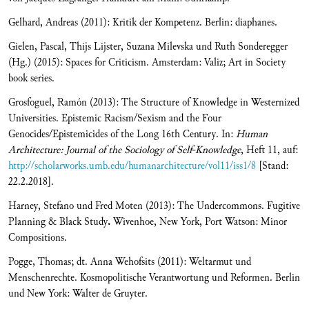
Gelhard, Andreas (2011): Kritik der Kompetenz. Berlin: diaphanes.
Gielen, Pascal, Thijs Lijster, Suzana Milevska und Ruth Sonderegger
(Hg.) (2015): Spaces for Criticism. Amsterdam: Valiz; Art in Society
book series.
Grosfoguel, Ramón (2013): The Structure of Knowledge in Westernized
Universities. Epistemic Racism/Sexism and the Four
Genocides/Epistemicides of the Long 16th Century. In:
Human
Architecture: Journal of the Sociology of Self-Knowledge
, Heft 11, auf:
http://scholarworks.umb.edu/humanarchitecture/vol11/iss1/8
[Stand:
22.2.2018].
Harney, Stefano und Fred Moten (2013): The Undercommons. Fugitive
Planning & Black Study
.
Wivenhoe, New York, Port Watson: Minor
Compositions.
Pogge, Thomas; dt. Anna Wehofsits (2011): Weltarmut und
Menschenrechte. Kosmopolitische Verantwortung und Reformen. Berlin
und New York: Walter de Gruyter.