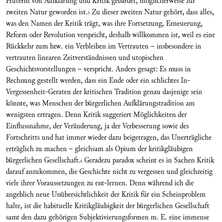
Hüterin von Aufklärung und Kritik gebärdet, möglicherweise zur
zweiten Natur geworden ist.
Zu dieser zweiten Natur gehört, dass alles,
5
was den Namen der Kritik trägt, was ihre Fortsetzung, Erneuerung,
Reform oder Revolution verspricht, deshalb willkommen ist, weil es eine
Rückkehr zum bzw. ein Verbleiben im Vertrauten – insbesondere in
vertrauten linearen Zeitverständnissen und utopischen
Geschichtsvorstellungen – verspricht. Anders gesagt: Es muss in
Rechnung gestellt werden, dass ein Ende oder ein schlichtes In-
Vergessenheit-Geraten der kritischen Tradition genau dasjenige sein
könnte, was Menschen der bürgerlichen Aufklärungstradition am
wenigsten ertragen. Denn Kritik suggeriert Möglichkeiten der
Einflussnahme, der Veränderung, ja der Verbesserung sowie des
Fortschritts und hat immer wieder dazu beigetragen, das Unerträgliche
erträglich zu machen – gleichsam als Opium der kritikgläubigen
bürgerlichen Gesellschaft.
Geradezu paradox scheint es in Sachen Kritik
6
darauf anzukommen, die Geschichte nicht zu vergessen und gleichzeitig
viele ihrer Voraussetzungen zu ent-lernen. Denn während ich die
angeblich neue Unübersichtlichkeit der Kritik für ein Scheinproblem
halte, ist die habituelle Kritikgläubigkeit der bürgerlichen Gesellschaft
samt den dazu gehörigen Subjektivierungsformen m. E. eine immense