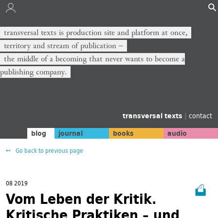
transversal texts is production site and platform at once,
territory and stream of publication −
the middle of a becoming that never wants to become a
publishing company.
transversal texts
|
contact
blog
journal
books
audio
Go back to previous page
08 2019
Vom Leben der Kritik.
Kritische Praktiken – und