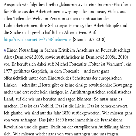
Anspruch wie folgt beschreibt: „labournet.tv ist eine Internet-Plattform
für Filme aus der Arbeiterinnenbewegung: alte und neue, Videos aus
allen Teilen der Welt. Im Zentrum stehen die Situation der
Lohnarbeiterinnen, ihre Selbstorganisierung, ihre Arbeitskämpfe und
die Suche nach gesellschaftlichen Alternativen. Auf:
http://de.labournet.tv/6758/ueber-uns
[Stand: 13.7.2018)
4
Einen Neuanfang in Sachen Kritik im Anschluss an Foucault schlägt
Alex (Demirović 2008, sowie ausführlicher in Demirović 2008a, 2010)
vor. Er beruft sich dabei auf: Michel Foucaults „Folter ist Vernunft“, ein
1977 geführtes Gespräch, in dem Foucault – und zwar ganz
offensichtlich unter dem Eindruck des Scheiterns der europäischen
Linken – schreibt: „Heute gibt es keine einzige revolutionäre Bewegung
mehr und erst recht kein einziges, in Anführungsstrichen sozialistisches
Land, auf die wir uns berufen und sagen könnten: So muss man es
machen. Das ist das Vorbild. Das ist die Linie. Das ist bemerkenswert.
Ich glaube, wir sind auf das Jahr 1830 zurückgeworfen. Wir müssen ganz
von vorn anfangen. Das Jahr 1830 hatte immerhin die Französische
Revolution und die ganze Tradition der europäischen Aufklärung hinter
sich. Wir müssen wieder ganz von vorn anfangen und uns fragen,