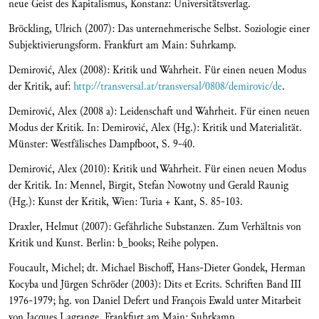
neue Geist des Kapitalismus, Konstanz: Universitätsverlag.
Bröckling, Ulrich (2007): Das unternehmerische Selbst. Soziologie einer
Subjektivierungsform. Frankfurt am Main: Suhrkamp.
Demirović, Alex (2008): Kritik und Wahrheit. Für einen neuen Modus
der Kritik, auf:
http://transversal.at/transversal/0808/demirovic/de
.
Demirović, Alex (2008 a): Leidenschaft und Wahrheit. Für einen neuen
Modus der Kritik. In: Demirović, Alex (Hg.): Kritik und Materialität.
Münster: Westfälisches Dampfboot, S. 9-40.
Demirović, Alex (2010): Kritik und Wahrheit. Für einen neuen Modus
der Kritik. In: Mennel, Birgit, Stefan Nowotny und Gerald Raunig
(Hg.): Kunst der Kritik, Wien: Turia + Kant, S. 85-103.
Draxler, Helmut (2007): Gefährliche Substanzen. Zum Verhältnis von
Kritik und Kunst. Berlin: b_books; Reihe polypen.
Foucault, Michel; dt. Michael Bischoff, Hans-Dieter Gondek, Herman
Kocyba und Jürgen Schröder (2003): Dits et Ecrits. Schriften Band III
1976-1979; hg. von Daniel Defert und François Ewald unter Mitarbeit
von Jacques Lagrange. Frankfurt am Main: Suhrkamp.