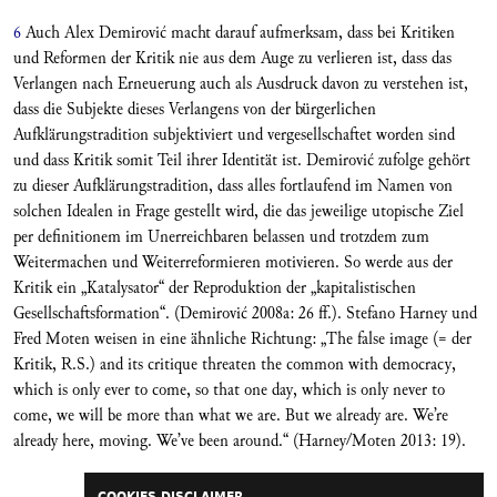
6
Auch Alex Demirović macht darauf aufmerksam, dass bei Kritiken
und Reformen der Kritik nie aus dem Auge zu verlieren ist, dass das
Verlangen nach Erneuerung auch als Ausdruck davon zu verstehen ist,
dass die Subjekte dieses Verlangens von der bürgerlichen
Aufklärungstradition subjektiviert und vergesellschaftet worden sind
und dass Kritik somit Teil ihrer Identität ist. Demirović zufolge gehört
zu dieser Aufklärungstradition, dass alles fortlaufend im Namen von
solchen Idealen in Frage gestellt wird, die das jeweilige utopische Ziel
per definitionem im Unerreichbaren belassen und trotzdem zum
Weitermachen und Weiterreformieren motivieren. So werde aus der
Kritik ein „Katalysator“ der Reproduktion der „kapitalistischen
Gesellschaftsformation“. (Demirović 2008a: 26 ff.). Stefano Harney und
Fred Moten weisen in eine ähnliche Richtung: „The false image (= der
Kritik, R.S.) and its critique threaten the common with democracy,
which is only ever to come, so that one day, which is only never to
come, we will be more than what we are. But we already are. We’re
already here, moving. We’ve been around.“ (Harney/Moten 2013: 19).
COOKIES DISCLAIMER