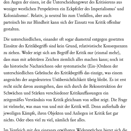
den Augen der einen, ist die Unterscheidungswut des Kritisierens aus
weniger westlichen Perspektiven ein Eckpfeiler des Imperialismus‘ und
Kolonialismus‘. Relativ, ja neutral bis zum Umfallen, aber auch
parteiisch bis zur Blindheit kann sich der Einsatz von Kritik offenbar
gestalten.
Die unterschiedlichen, einander oft sogar diametral entgegen gesetzten
Einsätze des Kritikbegriffs sind kein Grund, relativistische Konsequenzen
zu ziehen. Weder zeigt sich am Begriff der Kritik nur (einmal mehr),
dass man mit arbiträren Zeichen ziemlich alles machen kann; noch ist
das historische Nachzeichnen oder systematische (Ein-)Ordnen der
unterschiedlichen Gebräuche des Kritikbegriffs das einzige, was einem
angesichts der angedeuteten Unübersichtlichkeit übrig bleibt. Es ist erst
recht nicht davon auszugehen, dass sich durch die Rekonstruktion der
Schwächen und Stärken verschiedener Kritikauffassungen ein
zeitgemäßes Verständnis von Kritik gleichsam von selbst zeigt. Die Frage
ist vielmehr, was man von und mit der Kritik will. Denn außerhalb der
jeweiligen Kämpfe, ihren Objekten und Anliegen ist Kritik fast gar
nichts. Oder eben viel zu viel, nämlich fast alles.
Im Vergleich mit den eingangs erwähnten Widersprüchen bietet sich die