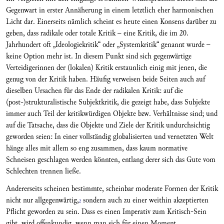
Gegenwart in erster Annäherung in einem letztlich eher harmonischen
Licht dar. Einerseits nämlich scheint es heute einen Konsens darüber zu
geben, dass radikale oder totale Kritik – eine Kritik, die im 20.
Jahrhundert oft „Ideologiekritik“ oder „Systemkritik“ genannt wurde –
keine Option mehr ist. In diesem Punkt sind sich gegenwärtige
Verteidigerinnen der (lokalen) Kritik erstaunlich einig mit jenen, die
genug von der Kritik haben. Häufig verweisen beide Seiten auch auf
dieselben Ursachen für das Ende der radikalen Kritik: auf die
(post-)strukturalistische Subjektkritik, die gezeigt habe, dass Subjekte
immer auch Teil der kritikwürdigen Objekte bzw. Verhältnisse sind; und
auf die Tatsache, dass die Objekte und Ziele der Kritik undurchsichtig
geworden seien: In einer vollständig globalisierten und vernetzten Welt
hänge alles mit allem so eng zusammen, dass kaum normative
Schneisen geschlagen werden könnten, entlang derer sich das Gute vom
Schlechten trennen ließe.
Andererseits scheinen bestimmte, scheinbar moderate Formen der Kritik
nicht nur allgegenwärtig,
sondern auch zu einer weithin akzeptierten
2
Pflicht geworden zu sein. Dass es einen Imperativ zum Kritisch-Sein
gibt, wird offenkundig, wenn man sich für einen Moment