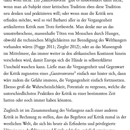
Ganz wohl nicht. Ein „Ganzvonvorne“ gibt es insbesondere dann nicht,
wenn man
als
Subjekt einer kritischen Tradition eben diese Tradition
neu denken und praktizieren will; oder wenn man die Kritik neu
erfinden möchte, weil so viel Barbarei aller in der Vergangenheit
artikulierten Kritik zum Trotz fortbesteht. Man denke nur an das
ununterbrochene, massenhafte Töten von Menschen durch Hunger,
obwohl die technischen Möglichkeiten zur Beendigung des Welthungers
vorhanden wären (Pogge 2011; Ziegler 2012); oder an das Massengrab
im Mittelmeer, das immer weiter in den afrikanischen Kontinent hinein
verschoben wird, damit Europa sich die Hände in selbsterklärter
Unschuld waschen kann. Ließe man die Vergangenheit und Gegenwart
der Kritik zugunsten eines „Ganzvonvorne“ einfach nur hinter sich, dann
wäre zudem die Gefahr immens, die Vergangenheit einfach fortzusetzen.
Ebenso groß die Wahrscheinlichkeit, Potentiale zu vergessen, welche die
unterschiedlichsten Praktiken der Kritik zu einer bestimmten Zeit
hatten oder noch immer haben könnten.
Zugleich ist im Zusammenhang des Verlangens nach einer anderen
Kritik in Rechnung zu stellen, dass das Begehren auf Kritik zumal in der
westlichen Welt, die sich bis heute als Erfinderin und privilegierte