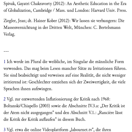
Spivak, Gayatri Chakravorty (2012): An Aesthetic Education in the Era
of Globalization, Cambridge / Mass. und London: Harvard Univ. Press.
Ziegler, Jean; dt. Hainer Kober (2012): Wir lassen sie verhungern: Die
Massenvernichtung in der Dritten Welt, München: C. Bertelsmann
Verlag.
---
1
Ich werde im Plural die weibliche, im Singular die männliche Form
verwenden. Das mag beim Lesen mancher Sätze zu Irritationen führen.
Sie sind beabsichtigt und verweisen auf eine Realität, die nicht weniger
irritierend ist: Geschlechter entziehen sich der Zweiwertigkeit, die viele
Sprachen ihnen aufzwingen.
2
Vgl. zur entwertenden Inflationierung der Kritik nach 1968:
Boltanski/Chiapello (2003) sowie die Abschnitte IV.3.a: „Der Kritik ist
der Atem nicht ausgegangen“ und den Abschnitt V.1.: „Rancière lässt
die Kritik der Kritik auflaufen“ in diesem Buch.
3
Vgl. etwa die online Videoplattform „labournet.tv“, die ihren