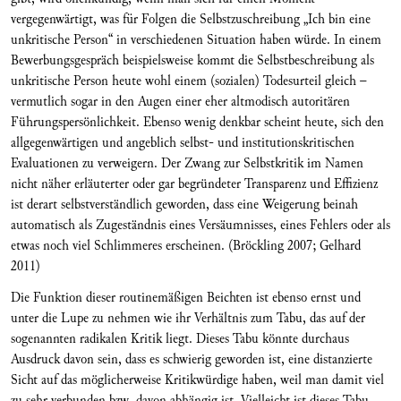
vergegenwärtigt, was für Folgen die Selbstzuschreibung „Ich bin eine
unkritische Person“ in verschiedenen Situation haben würde. In einem
Bewerbungsgespräch beispielsweise kommt die Selbstbeschreibung als
unkritische Person heute wohl einem (sozialen) Todesurteil gleich –
vermutlich sogar in den Augen einer eher altmodisch autoritären
Führungspersönlichkeit. Ebenso wenig denkbar scheint heute, sich den
allgegenwärtigen und angeblich selbst- und institutionskritischen
Evaluationen zu verweigern. Der Zwang zur Selbstkritik im Namen
nicht näher erläuterter oder gar begründeter Transparenz und Effizienz
ist derart selbstverständlich geworden, dass eine Weigerung beinah
automatisch als Zugeständnis eines Versäumnisses, eines Fehlers oder als
etwas noch viel Schlimmeres erscheinen. (Bröckling 2007; Gelhard
2011)
Die Funktion dieser routinemäßigen Beichten ist ebenso ernst und
unter die Lupe zu nehmen wie ihr Verhältnis zum Tabu, das auf der
sogenannten radikalen Kritik liegt. Dieses Tabu könnte durchaus
Ausdruck davon sein, dass es schwierig geworden ist, eine distanzierte
Sicht auf das möglicherweise Kritikwürdige haben, weil man damit viel
zu sehr verbunden bzw. davon abhängig ist. Vielleicht ist dieses Tabu