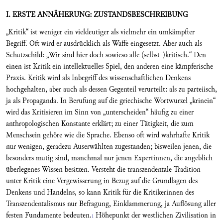
I. ERSTE ANNÄHERUNG: ZUSTANDSBESCHREIBUNG
„Kritik“ ist weniger ein vieldeutiger als vielmehr ein umkämpfter
Begriff. Oft wird er ausdrücklich als Waffe eingesetzt. Aber auch als
Schutzschild: „Wir sind hier doch sowieso alle (selbst-)kritisch.“ Den
einen ist Kritik ein intellektuelles Spiel, den anderen eine kämpferische
Praxis. Kritik wird als Inbegriff des wissenschaftlichen Denkens
hochgehalten, aber auch als dessen Gegenteil verurteilt: als zu parteiisch,
ja als Propaganda. In Berufung auf die griechische Wortwurzel „krinein“
wird das Kritisieren im Sinn von „unterscheiden“ häufig zu einer
anthropologischen Konstante erklärt; zu einer Tätigkeit, die zum
Menschsein gehöre wie die Sprache. Ebenso oft wird wahrhafte Kritik
nur wenigen, geradezu Auserwählten zugestanden; bisweilen jenen, die
besonders mutig sind, manchmal nur jenen Expertinnen, die angeblich
überlegenes Wissen besitzen. Versteht die transzendentale Tradition
unter Kritik eine Vergewisserung in Bezug auf die Grundlagen des
Denkens und Handelns, so kann Kritik für die Kritikerinnen des
Transzendentalismus nur Befragung, Einklammerung, ja Auflösung aller
festen Fundamente bedeuten.
Höhepunkt der westlichen Zivilisation in
1