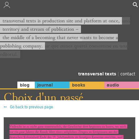
transversal texts es sitio de producción y plataforma al mismo
transversal texts is production site and platform at once,
tiempo,
territory and stream of publication −
territorio y corriente de publicación −
the middle of a becoming that never wants to become a
publishing company.
el medio de un devenir que nunca querrá convertirse en una
editorial.
transversal texts
|
contact
blog
journal
books
audio
Choix d'un passé
Go back to previous page