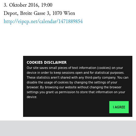
3. Oktober 2016, 19:00
Depot, Breite Gasse 3, 1070 Wien
http://eipcp.net/calendar/1471889854
COOKIES DISCLAIMER
Our site saves small pieces of text information (cookies) on your
device in order to keep sessions open and for statistical purposes.
These statistics aren't shared with any third-party company. You can
disable the usage of cookies by changing the settings of your
browser. By browsing our website without changing the browser
settings you grant us permission to store that information on your
device.
I AGREE