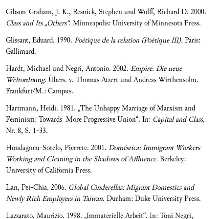
Gibson-Graham, J. K., Resnick, Stephen und Wolff, Richard D. 2000.
Class and Its „Others“
. Minneapolis: University of Minnesota Press.
Glissant, Eduard. 1990.
Poétique de la relation (Poétique III)
. Paris:
Gallimard.
Hardt, Michael und Negri, Antonio. 2002.
Empire. Die neue
Weltordnung
. Übers. v. Thomas Atzert und Andreas Wirthensohn.
Frankfurt/M.: Campus.
Hartmann, Heidi. 1981. „The Unhappy Marriage of Marxism and
Feminism: Towards More Progressive Union“. In:
Capital and Class
,
Nr. 8, S. 1-33.
Hondagneu-Sotelo, Pierrete. 2001.
Doméstica: Immigrant Workers
Working and Cleaning in the Shadows of Affluence.
Berkeley:
University of California Press.
Lan, Pei-Chia. 2006.
Global Cinderellas: Migrant Domestics and
Newly Rich Employers in Taiwan
. Durham: Duke University Press.
Lazzarato, Maurizio. 1998. „Immaterielle Arbeit“. In: Toni Negri,