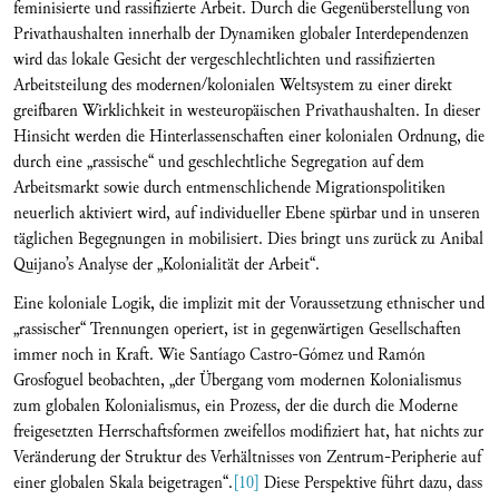
feminisierte und rassifizierte Arbeit. Durch die Gegenüberstellung von
Privathaushalten innerhalb der Dynamiken globaler Interdependenzen
wird das lokale Gesicht der vergeschlechtlichten und rassifizierten
Arbeitsteilung des modernen/kolonialen Weltsystem zu einer direkt
greifbaren Wirklichkeit in westeuropäischen Privathaushalten. In dieser
Hinsicht werden die Hinterlassenschaften einer kolonialen Ordnung, die
durch eine „rassische“ und geschlechtliche Segregation auf dem
Arbeitsmarkt sowie durch entmenschlichende Migrationspolitiken
neuerlich aktiviert wird, auf individueller Ebene spürbar und in unseren
täglichen Begegnungen in mobilisiert. Dies bringt uns zurück zu Anibal
Quijano’s Analyse der „Kolonialität der Arbeit“.
Eine koloniale Logik, die implizit mit der Voraussetzung ethnischer und
„rassischer“ Trennungen operiert, ist in gegenwärtigen Gesellschaften
immer noch in Kraft. Wie Santíago Castro-Gómez und Ramón
Grosfoguel beobachten, „der Übergang vom modernen Kolonialismus
zum globalen Kolonialismus, ein Prozess, der die durch die Moderne
freigesetzten Herrschaftsformen zweifellos modifiziert hat, hat nichts zur
Veränderung der Struktur des Verhältnisses von Zentrum-Peripherie auf
einer globalen Skala beigetragen“.
[10]
Diese Perspektive führt dazu, dass