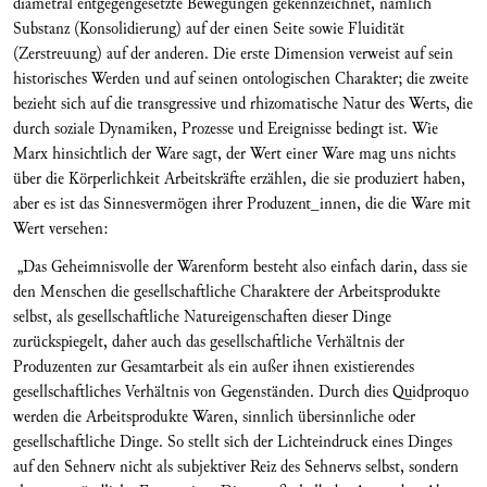
diametral entgegengesetzte Bewegungen gekennzeichnet, nämlich
Substanz (Konsolidierung) auf der einen Seite sowie Fluidität
(Zerstreuung) auf der anderen. Die erste Dimension verweist auf sein
historisches Werden und auf seinen ontologischen Charakter; die zweite
bezieht sich auf die transgressive und rhizomatische Natur des Werts, die
durch soziale Dynamiken, Prozesse und Ereignisse bedingt ist. Wie
Marx hinsichtlich der Ware sagt, der Wert einer Ware mag uns nichts
über die Körperlichkeit Arbeitskräfte erzählen, die sie produziert haben,
aber es ist das Sinnesvermögen ihrer Produzent_innen, die die Ware mit
Wert versehen:
„Das Geheimnisvolle der Warenform besteht also einfach darin, dass sie
den Menschen die gesellschaftliche Charaktere der Arbeitsprodukte
selbst, als gesellschaftliche Natureigenschaften dieser Dinge
zurückspiegelt, daher auch das gesellschaftliche Verhältnis der
Produzenten zur Gesamtarbeit als ein außer ihnen existierendes
gesellschaftliches Verhältnis von Gegenständen. Durch dies Quidproquo
werden die Arbeitsprodukte Waren, sinnlich übersinnliche oder
gesellschaftliche Dinge. So stellt sich der Lichteindruck eines Dinges
auf den Sehnerv nicht als subjektiver Reiz des Sehnervs selbst, sondern