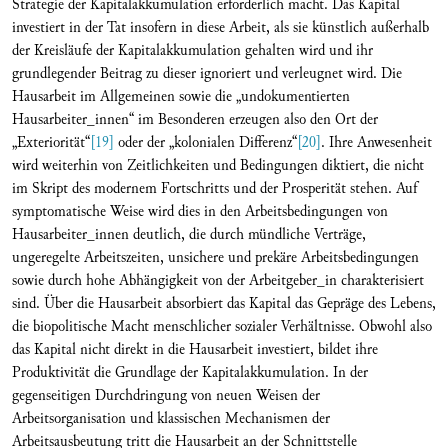
Strategie der Kapitalakkumulation erforderlich macht. Das Kapital
investiert in der Tat insofern in diese Arbeit, als sie künstlich außerhalb
der Kreisläufe der Kapitalakkumulation gehalten wird und ihr
grundlegender Beitrag zu dieser ignoriert und verleugnet wird. Die
Hausarbeit im Allgemeinen sowie die „undokumentierten
Hausarbeiter_innen“ im Besonderen erzeugen also den Ort der
„Exteriorität“
[19]
oder der „kolonialen Differenz“
[20]
. Ihre Anwesenheit
wird weiterhin von Zeitlichkeiten und Bedingungen diktiert, die nicht
im Skript des modernem Fortschritts und der Prosperität stehen. Auf
symptomatische Weise wird dies in den Arbeitsbedingungen von
Hausarbeiter_innen deutlich, die durch mündliche Verträge,
ungeregelte Arbeitszeiten, unsichere und prekäre Arbeitsbedingungen
sowie durch hohe Abhängigkeit von der Arbeitgeber_in charakterisiert
sind. Über die Hausarbeit absorbiert das Kapital das Gepräge des Lebens,
die biopolitische Macht menschlicher sozialer Verhältnisse. Obwohl also
das Kapital nicht direkt in die Hausarbeit investiert, bildet ihre
Produktivität die Grundlage der Kapitalakkumulation. In der
gegenseitigen Durchdringung von neuen Weisen der
Arbeitsorganisation und klassischen Mechanismen der
Arbeitsausbeutung tritt die Hausarbeit an der Schnittstelle