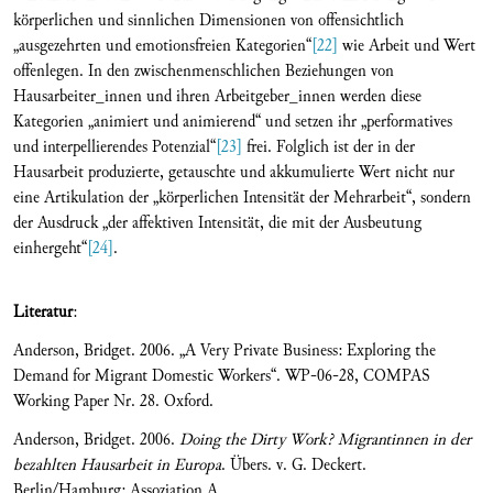
körperlichen und sinnlichen Dimensionen von offensichtlich
„ausgezehrten und emotionsfreien Kategorien“
[22]
wie Arbeit und Wert
offenlegen. In den zwischenmenschlichen Beziehungen von
Hausarbeiter_innen und ihren Arbeitgeber_innen werden diese
Kategorien „animiert und animierend“ und setzen ihr „performatives
und interpellierendes Potenzial“
[23]
frei. Folglich ist der in der
Hausarbeit produzierte, getauschte und akkumulierte Wert nicht nur
eine Artikulation der „körperlichen Intensität der Mehrarbeit“, sondern
der Ausdruck „der affektiven Intensität, die mit der Ausbeutung
einhergeht“
[24]
.
Literatur
:
Anderson, Bridget. 2006. „A Very Private Business: Exploring the
Demand for Migrant Domestic Workers“. WP-06-28, COMPAS
Working Paper Nr. 28. Oxford.
Anderson, Bridget. 2006.
Doing the Dirty Work? Migrantinnen in der
bezahlten Hausarbeit in Europa
. Übers. v. G. Deckert.
Berlin/Hamburg: Assoziation A.