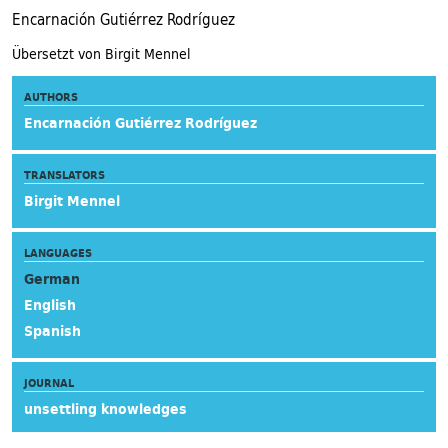
Encarnación Gutiérrez Rodríguez
Übersetzt von Birgit Mennel
AUTHORS
Encarnación Gutiérrez Rodríguez
TRANSLATORS
Birgit Mennel
LANGUAGES
German
English
Spanish
JOURNAL
unsettling knowledges