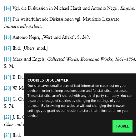
[14]
Vgl. die Diskussion in Michael Hardt und Antonio Negri,
Empire
.
[15]
Für weiterführende Diskussionen vgl. Maurizzio Lazzarato,
Immaterielle Arbeit
.
[16]
Antonio Negri, „Wert und Affekt“, S. 249.
[17]
Ibid. [Übers. mod.]
[18]
Marx und Engels,
Collected Works: Economic Works, 1861–1864
,
S. 94.
[19]
E. Dussel,
Von der Erfindung Amerikas
.
COOKIES DISCLAIMER
Our site saves small pieces of text information (cookies) on your
[20]
W. Mignolo,
Local Histories. Global Designs
.
device in order to keep sessions open and for statistical purposes.
These statistics aren't shared with any third-party company. You can
[21]
G. Ch. Spivak, „Scattered Speculations on the Question of Value“,
disable the usage of cookies by changing the settings of your
S. 74.
browser. By browsing our website without changing the browser
settings you grant us permission to store that information on your
device.
[22]
J. K. Gibson-Graham, Stephen Resnick und Richard D. Wolff,
Class and Its „Others“
, S. 7.
I AGREE
[23]
Ibid.