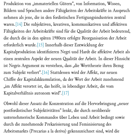
Produktion von „immateriellen Gütern“, von Information, Wissen,
Bildern und Sprachen andere Fähigkeiten der Arbeitskräfte in Anspruch
nehmen als jene, die in den fordistischen Fertigungsindustrien zentral
waren.
[14]
Die subjektiven, kreativen, kommunikativen und affektiven
Fähigkeiten der Arbeitskräfte sind für die Qualität der Arbeit bedeutend,
die durch die in den späten 1980ern erfolgte Reorganisation der Arbeit
erforderlich wurde.
[15]
Innerhalb dieser Entwicklung der
Kapitalproduktion identifizieren Negri und Hardt die affektive Arbeit als
einen zentralen Aspekt der neuen Qualität der Arbeit. In dieser Hinsicht
ist Negris Argument zu verstehen, dass „die Werttheorie ihren Bezug
zum Subjekt verliert“.
[16]
Stattdessen wird der Affekt, zur neuen
Chiffre der Kapitalakkumulation, da der Wert der Arbeit zunehmend
„im Affekt verortet ist, das heißt, in lebendiger Arbeit, die vom
Kapitalverhältnis autonom wird“.
[17]
Obwohl dieser Ansatz die Konzentration auf die Hervorbringung „neuer
postfordistischer Subjektivitäten“ lenkt, die durch neoliberale
unternehmerische Kommandos über Leben und Arbeit bedingt sowie
durch die zunehmende Prekarisierung und Feminisierung des
Arbeitsmarkts (Precarias a la deriva) gekennzeichnet sind, wird die