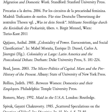
Migration and Domestic Work
. Standford: Stanford University Press.
Precarias a la deriva. 2004. Por los circuitos de la precariedad feminina.
Madrid: Traficantes de sueños. Für eine Deutsche Übersetzung der
zentralen Thesen vgl.
„Was ist dein Streik“. Militante Streifzüge durch
die Kreisläufe der Prekarität
, übers. v. Birgit Mennel, Wien:
Turia+Kant 2011
Quijano, Anibal. 2008. „Coloniality of Power. Eurocentrism, and Social
Classification“. In: Mabel Moraña, Enrique D. Dussel, Carlos A.
Jáuregui (Hg.).
Coloniality at Large: Latin America and the
Postcolonial Debate
. Durham: Duke University Press, S. 181-224.
Read, Jason. 2003.
The Micro-Politics of Capital
.
Marx and the Pre-
History of the Present.
Albany: State of University of New York Press.
Rollins, Judith. 1985.
Between Women: Domestics and their
Employers
. Philadelphia: Temple University Press.
Romero, Mary. 1992.
Maid in the U.S.A.
London: Routledge.
Spivak, Gayatri Chakravorty. 1985. „Scattered Speculations on the