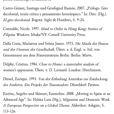
Castro-Gómez, Santiago und Grosfoguel Ramón. 2007. „Prólogo. Giro
decolonial, teoría crítica y pensamiento heterárquico.“ In: Dies. (Hg.).
El giro decolonial
. Bogotá: Siglo de Hombres, S. 9-24.
Constable, Nicole. 1997.
Maid to Order in Hong Kong: Stories of
Filipina Workers
. Ithaka/NY: Cornell University Press.
Dalla Costa, Mariarosa und Selma James. 1973.
Die Macht der Frauen
und der Umsturz der Gesellschaft
. Übers. a. d. Engl. u. Ital. von
Genossinnen aus dem Frauenzentrum Berlin. Berlin: Merve.
Delphy, Cristina. 1984.
Close to Home: a materialist analysis of
women’s oppression.
Übers. v. D. Leonard. London: Hutchinson.
Dussel, Enrique. 1993.
Von der Erfindung Amerikas zur Entdeckung
des Anderen. Ein Projekt der Transmodere.
Düsseldorf: Patmos.
Escriva, Angeles und Skinner, Emmeline. 2008. „Moving to Spain at an
Advanced Age“. In: Helma Lutz (Hg.),
Migration and Domestic Work.
A European Perspective on a Global Theme
. Aldershot: Ashgate, S.
113-126.