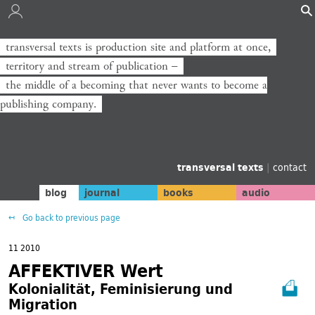
transversal texts is production site and platform at once,
transversal texts ist Produktionsort und Plattform zugleich,
territory and stream of publication −
Territorium und Strom der Veröffentlichung −
the middle of a becoming that never wants to become a
die Mitte eines Werdens, das niemals zum Verlag werden will.
publishing company.
transversal texts
|
contact
blog
journal
books
audio
Go back to previous page
11 2010
AFFEKTIVER Wert
Kolonialität, Feminisierung und
Migration