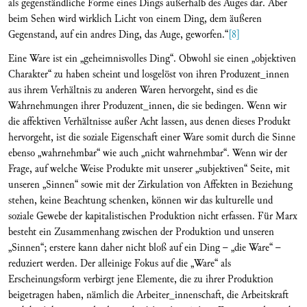
als gegenständliche Forme eines Dings außerhalb des Auges dar. Aber
beim Sehen wird wirklich Licht von einem Ding, dem äußeren
Gegenstand, auf ein andres Ding, das Auge, geworfen.“
[8]
Eine Ware ist ein „geheimnisvolles Ding“. Obwohl sie einen „objektiven
Charakter“ zu haben scheint und losgelöst von ihren Produzent_innen
aus ihrem Verhältnis zu anderen Waren hervorgeht, sind es die
Wahrnehmungen ihrer Produzent_innen, die sie bedingen. Wenn wir
die affektiven Verhältnisse außer Acht lassen, aus denen dieses Produkt
hervorgeht, ist die soziale Eigenschaft einer Ware somit durch die Sinne
ebenso „wahrnehmbar“ wie auch „nicht wahrnehmbar“. Wenn wir der
Frage, auf welche Weise Produkte mit unserer „subjektiven“ Seite, mit
unseren „Sinnen“ sowie mit der Zirkulation von Affekten in Beziehung
stehen, keine Beachtung schenken, können wir das kulturelle und
soziale Gewebe der kapitalistischen Produktion nicht erfassen. Für Marx
besteht ein Zusammenhang zwischen der Produktion und unseren
„Sinnen“; erstere kann daher nicht bloß auf ein Ding – „die Ware“ –
reduziert werden. Der alleinige Fokus auf die „Ware“ als
Erscheinungsform verbirgt jene Elemente, die zu ihrer Produktion
beigetragen haben, nämlich die Arbeiter_innenschaft, die Arbeitskraft