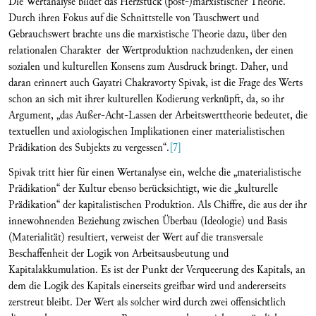
Die Wertanalyse bildet das Herzstück (post-)marxistischer Theorie.
Durch ihren Fokus auf die Schnittstelle von Tauschwert und
Gebrauchswert brachte uns die marxistische Theorie dazu, über den
relationalen Charakter der Wertproduktion nachzudenken, der einen
sozialen und kulturellen Konsens zum Ausdruck bringt. Daher, und
daran erinnert auch Gayatri Chakravorty Spivak, ist die Frage des Werts
schon an sich mit ihrer kulturellen Kodierung verknüpft, da, so ihr
Argument, „das Außer-Acht-Lassen der Arbeitswerttheorie bedeutet, die
textuellen und axiologischen Implikationen einer materialistischen
Prädikation des Subjekts zu vergessen“.
[7]
Spivak tritt hier für einen Wertanalyse ein, welche die „materialistische
Prädikation“ der Kultur ebenso berücksichtigt, wie die „kulturelle
Prädikation“ der kapitalistischen Produktion. Als Chiffre, die aus der ihr
innewohnenden Beziehung zwischen Überbau (Ideologie) und Basis
(Materialität) resultiert, verweist der Wert auf die transversale
Beschaffenheit der Logik von Arbeitsausbeutung und
Kapitalakkumulation. Es ist der Punkt der Verqueerung des Kapitals, an
dem die Logik des Kapitals einerseits greifbar wird und andererseits
zerstreut bleibt. Der Wert als solcher wird durch zwei offensichtlich