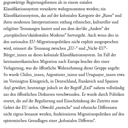
gegenwärtige Regierungsformen als in einem sozialen
Klassifikationssystem verankerte wahrgenommen werden; ein
Klassifikationssystem, das auf der kolonialen Kategorie der „Rasse“ und
ihren modernen Interpretationen entlang ethnischer, kultureller und
religiöser Trennungen basiert und aus dem der/die „Andere“ der
„europäischen/okzidentalen Moderne“ hervorgeht. Auch wenn dies in
den nationalen EU-Migrationspolitiken nicht explizit ausgesprochen
wird, erinnert die Trennung zwischen „EU-“ und „Nicht-EU“-
Bürger_innen an dieses koloniale Klassifikationssystem. Im Fall der
lateinamerikanischen Migration nach Europa brachte dies einer
Verlagerung, was die öffentliche Wahrnehmung dieser Gruppe angeht:
So wurde Chilen_innen, Argentinier_innen und Uruguayer_innen etwa
im Vereinigten Königreich, in Deutschland, Frankreich und Spanien
Asyl gewährt; heutzutage jedoch ist der Begriff „Exil“ nahezu vollständig
aus den öffentlichen Diskursen verschwunden. Er wurde durch Politiken
ersetzt, die auf die Regulierung und Einschränkung des Zutritts zum
Gebiet der EU zielen. Obwohl „rassische“ und ethnische Differenzen
nicht eigens benannt werden, funktionieren Migrationspolitiken auf den
epistemischen Grundlagen einer „kolonialen Differenz“.