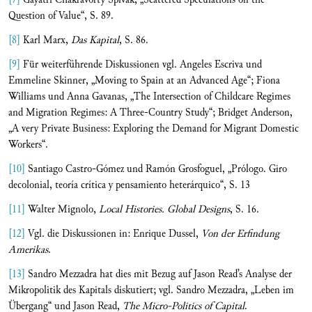
Question of Value“, S. 89.
[8]
Karl Marx,
Das Kapital
, S. 86.
[9]
Für weiterführende Diskussionen vgl. Angeles Escriva und
Emmeline Skinner, „Moving to Spain at an Advanced Age“; Fiona
Williams und Anna Gavanas, „The Intersection of Childcare Regimes
and Migration Regimes: A Three-Country Study“; Bridget Anderson,
„A very Private Business: Exploring the Demand for Migrant Domestic
Workers“.
[10]
Santiago Castro-Gómez und Ramón Grosfoguel, „Prólogo. Giro
decolonial, teoría crítica y pensamiento heterárquico“, S. 13
[11]
Walter Mignolo,
Local Histories. Global Designs
, S. 16.
[12]
Vgl. die Diskussionen in: Enrique Dussel,
Von der Erfindung
Amerikas
.
[13]
Sandro Mezzadra hat dies mit Bezug auf Jason Read’s Analyse der
Mikropolitik des Kapitals diskutiert; vgl. Sandro Mezzadra, „Leben im
Übergang“ und Jason Read,
The Micro-Politics of Capital
.