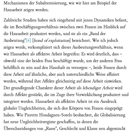
Mechanismen der Subalternisierung, wie wir hier am Beispiel der
Hausarbeit zeigen werden.
Zahlreiche Studien haben sich eingehend mit jenen Dynamiken befasst,
die im Beschäftigungsverhältnis zwischen zwei Frauen im Hinblick auf
die Hausarbeit produziert werden, und sie als ein „Band der
Ausbeutung“
[4]
[
bond of exploitation
] bezeichnet. Wie ich jedoch
zeigen werde, verkompliziert sich dieses Ausbeutungsverhältnis, wenn
wir Hausarbeit als affektive Arbeit begreifen: Es wird deutlich, dass –
obwohl eine der beiden Frau beschäftigt wurde, um der anderen Frau
behilflich zu sein und den Haushalt zu versorgen –, beide Frauen durch
diese Arbeit auf ähnliche, aber auch unterschiedliche Weise affiziert
werden, während ihre Affekte gleichzeitig auf diese Arbeit einwirken.
Der grundlegende Charakter dieser Arbeit als
lebendiger Arbeit
wird
durch Affekte gestärkt, die im Zuge ihrer Verwirklichung produziert und
integriert werden. Hausarbeit als affektive Arbeit ist ein Ausdruck
globaler Ungleichheiten, die sich den Körpern von Frauen eingeprägt
haben. Wie Pierette Hondagneu-Sotelo beobachtet, die Globalisierung
hat neue Ungleichheitsregime geschaffen, in denen die
Überschneidungen von „Rasse“, Geschlecht und Klasse neu abgemischt