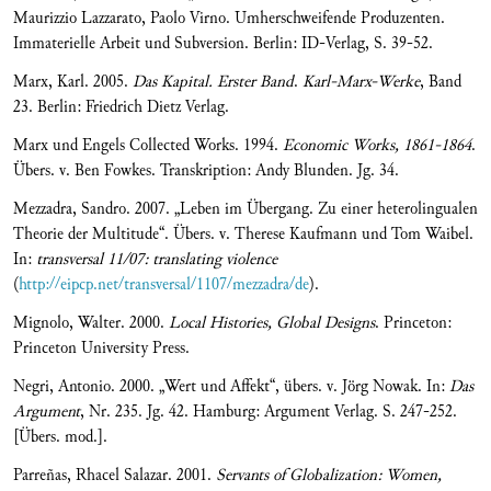
Maurizzio Lazzarato, Paolo Virno. Umherschweifende Produzenten.
Immaterielle Arbeit und Subversion. Berlin: ID-Verlag, S. 39-52.
Marx, Karl. 2005.
Das Kapital. Erster Band
.
Karl-Marx-Werke
, Band
23. Berlin: Friedrich Dietz Verlag.
Marx und Engels Collected Works. 1994.
Economic Works, 1861-1864
.
Übers. v. Ben Fowkes. Transkription: Andy Blunden. Jg. 34.
Mezzadra, Sandro. 2007. „Leben im Übergang. Zu einer heterolingualen
Theorie der Multitude“. Übers. v. Therese Kaufmann und Tom Waibel.
In:
transversal 11/07: translating violence
(
http://eipcp.net/transversal/1107/mezzadra/de
).
Mignolo, Walter. 2000.
Local Histories, Global Designs
. Princeton:
Princeton University Press.
Negri, Antonio. 2000. „Wert und Affekt“, übers. v. Jörg Nowak. In:
Das
Argument
, Nr. 235. Jg. 42. Hamburg: Argument Verlag. S. 247-252.
[Übers. mod.].
Parreñas, Rhacel Salazar. 2001.
Servants of Globalization: Women,