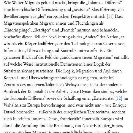
Wie Walter Mignolo geltend macht, bringt die „koloniale Differenz“
eine hierarchische Differenzierung und „rassische“ Klassifizierung von
Bevölkerungen aus „der“ europäischen Perspektive mit sich.
[11]
Dass
Migrationspolitiken Migrant_innen und Flüchtlingen als
„Eindringlinge“, „Betrüger“ und „Fremde“ anrufen und behandeln,
beschwört diesen Teil der Bevölkerung als das „Andere“ der Nation; er
wird als ein Körper kodifiziert, der den Technologien von Governance,
Information, Überwachung und Kontrolle unterworfen ist. Ein
genauerer Blick auf das Feld der „undokumentieren Migration“ enthüllt,
auf welche Weise institutionelle Definitionen einer Logik der
Subalternisierung zuarbeiten. Die Logik, Migration und Asyl durch
Kontroll- und Überwachungstechnologien zu regieren, steht im
Zentrum des modernen/kolonialen Weltsystems; sie ist der moderne
Ausdruck der Kolonialität der Arbeit. Diese Dynamiken sind es, welche
die „koloniale Differenz“ sowie die Schaffung einer „Exteriorität“
[12]
im
Verhältnis zu Europa hervorbringen, und zwar nicht nur – wie Enrique
Dussel beschreibt – außerhalb des europäischen Territoriums, sondern
auch in seinem Inneren. Diese „Exteriorität“ innerhalb Europas wird
durch die Anrufung und die Benennung von Nicht-Europäer_innen,
osteuropäischen Migrant_innen sowie Flüchtlingen als rassifizierte,