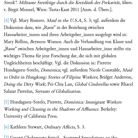
Streik“. Militante Streifzüge durch die Kreisläufe der Prekarität
, übers.
v. Birgit Mennel, Wien: Turia+Kant 2011 [Anm. d. Übers.].
[4]
Vgl. Mary Romero.
Maid in the U.S.A
, S. 3; vgl. außerdem die
Diskussion dazu, wie „Rasse“ in der Beziehung zwischen
Hausarbeiter_innen und ihren Arbeitgeber_innen ausgelegt wird in:
Mary Rollins,
Between Women
. Auch die Verhandlung von Klasse und
„Rasse“ zwischen Arbeitgeber_innen und Hausarbeiter_inne stellte ein
wichtiges Thema für jene Forschung dar, die sich mit globalen
Ungleichheiten beschäftigt. Vgl. die Diskussion in: Pierette
Hondagneu-Sotelo,
Doméstica
; vgl. außerdem Nicole Constable,
Maid
to Order in Hongkong: Stories of Filipina Workers
; Bridget Anderson,
Doing the Dirty Work
; Pei-Chia Lan,
Global Cinderellas
sowie Rhacel
Salazar Parreñas,
Servants of Globalization
.
[5]
Hondagneu-Sotelo, Pierrete,
Doméstica: Immigrant Workers
Working and Cleaning in the Shadows of Affluence.
Berkeley:
University of California Press.
[6]
Kathleen Stewart,
Ordinary Affects
, S. 3.
[7]
Gayatri Chakravorty Spivak, „Scattered Speculations on the