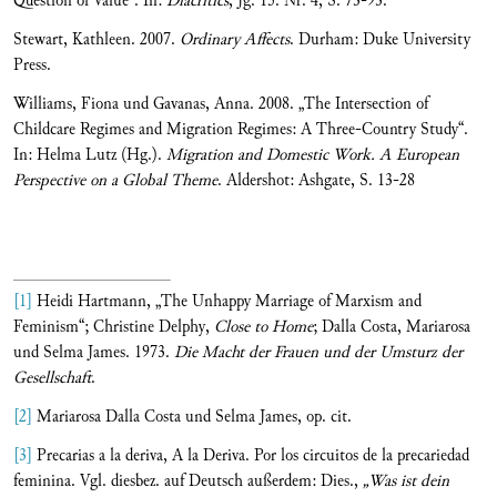
Question of Value“. In:
Diacritics
, Jg. 15. Nr. 4, S. 73-93.
Stewart, Kathleen. 2007.
Ordinary Affects
. Durham: Duke University
Press.
Williams, Fiona und Gavanas, Anna. 2008. „The Intersection of
Childcare Regimes and Migration Regimes: A Three-Country Study“.
In: Helma Lutz (Hg.).
Migration and Domestic Work. A European
Perspective on a Global Theme
. Aldershot: Ashgate, S. 13-28
[1]
Heidi Hartmann, „The Unhappy Marriage of Marxism and
Feminism“; Christine Delphy,
Close to Home
; Dalla Costa, Mariarosa
und Selma James. 1973.
Die Macht der Frauen und der Umsturz der
Gesellschaft
.
[2]
Mariarosa Dalla Costa und Selma James, op. cit.
[3]
Precarias a la deriva, A la Deriva. Por los circuitos de la precariedad
feminina. Vgl. diesbez. auf Deutsch außerdem: Dies.,
„Was ist dein