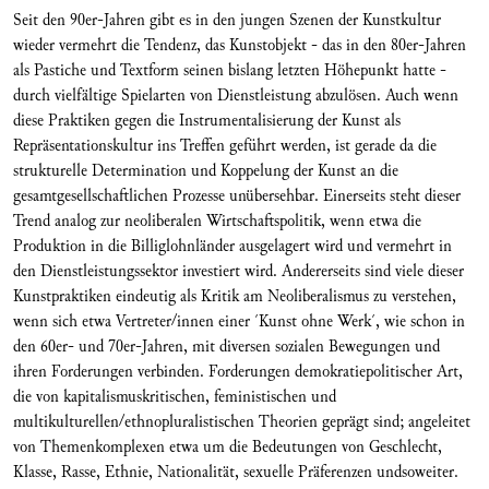
Seit den 90er-Jahren gibt es in den jungen Szenen der Kunstkultur
wieder vermehrt die Tendenz, das Kunstobjekt - das in den 80er-Jahren
als Pastiche und Textform seinen bislang letzten Höhepunkt hatte -
durch vielfältige Spielarten von Dienstleistung abzulösen. Auch wenn
diese Praktiken gegen die Instrumentalisierung der Kunst als
Repräsentationskultur ins Treffen geführt werden, ist gerade da die
strukturelle Determination und Koppelung der Kunst an die
gesamtgesellschaftlichen Prozesse unübersehbar. Einerseits steht dieser
Trend analog zur neoliberalen Wirtschaftspolitik, wenn etwa die
Produktion in die Billiglohnländer ausgelagert wird und vermehrt in
den Dienstleistungssektor investiert wird. Andererseits sind viele dieser
Kunstpraktiken eindeutig als Kritik am Neoliberalismus zu verstehen,
wenn sich etwa Vertreter/innen einer ´Kunst ohne Werk´, wie schon in
den 60er- und 70er-Jahren, mit diversen sozialen Bewegungen und
ihren Forderungen verbinden. Forderungen demokratiepolitischer Art,
die von kapitalismuskritischen, feministischen und
multikulturellen/ethnopluralistischen Theorien geprägt sind; angeleitet
von Themenkomplexen etwa um die Bedeutungen von Geschlecht,
Klasse, Rasse, Ethnie, Nationalität, sexuelle Präferenzen undsoweiter.