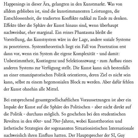
Happenings in dieser Ära, gelangten in den Kunstmarkt. Was von
alldem geblieben ist, sind die kunstimmanenten Leistungen, die
Entschlossenheit, die tradierten Konflikte radikal zu Ende zu denken.
Effekte über die Sphäre der Kunst hinaus sind, wenn überhaupt
nachweisbar, eher marginal. Ein reines Phantasma bleibt die
Vorstellung, das Kunstsystem wäre in der Lage, andere soziale Systeme
zu penetrieren. Systemtheoretisch liegt ein Fall von Penetration erst
dann vor, wenn ein System die eigene Komplexität - und damit:
Unbestimmtheit, Kontingenz und Selektionszwang - zum Aufbau eines
anderen Systems zur Verfügung stellt. Die Kunst kann sich bestenfalls
an einer emanzipatorischen Politik orientieren, deren Ziel es nicht sein
kann, selbst zu einem hegemonialen Block zu werden. Aber dafür fehlen
der Kunst ohnehin alle Mittel.
Bei entsprechend gesamtgesellschaftlichen Voraussetzungen ist aber ein
Impakt der Kunst auf die Sphäre des Politischen - aber nicht direkt auf
die Politik - durchaus möglich. So geschehen bei den studentischen
Revolten in den 60er- und 70er-Jahren, wobei Kunsttheorien und
ästhetische Strategien der sogenannten Situationistischen Internationale
nachweislich ihren Einfluss hatten. Der Hauptsprecher der SI, Guy