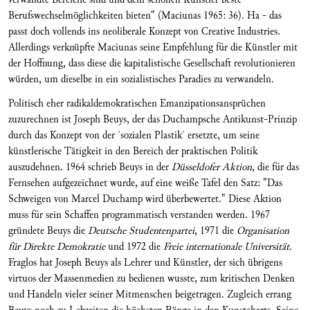
Berufswechselmöglichkeiten bieten" (Maciunas 1965: 36). Ha - das
passt doch vollends ins neoliberale Konzept von Creative Industries.
Allerdings verknüpfte Maciunas seine Empfehlung für die Künstler mit
der Hoffnung, dass diese die kapitalistische Gesellschaft revolutionieren
würden, um dieselbe in ein sozialistisches Paradies zu verwandeln.
Politisch eher radikaldemokratischen Emanzipationsansprüchen
zuzurechnen ist Joseph Beuys, der das Duchampsche Antikunst-Prinzip
durch das Konzept von der ´sozialen Plastik´ ersetzte, um seine
künstlerische Tätigkeit in den Bereich der praktischen Politik
auszudehnen. 1964 schrieb Beuys in der
Düsseldofer Aktion
, die für das
Fernsehen aufgezeichnet wurde, auf eine weiße Tafel den Satz: "Das
Schweigen von Marcel Duchamp wird überbewertet." Diese Aktion
muss für sein Schaffen programmatisch verstanden werden. 1967
gründete Beuys die
Deutsche Studentenpartei
, 1971 die
Organisation
für Direkte Demokratie
und 1972 die
Freie internationale Universität
.
Fraglos hat Joseph Beuys als Lehrer und Künstler, der sich übrigens
virtuos der Massenmedien zu bedienen wusste, zum kritischen Denken
und Handeln vieler seiner Mitmenschen beigetragen. Zugleich errang