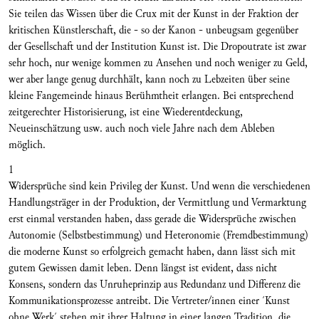
Sie teilen das Wissen über die Crux mit der Kunst in der Fraktion der
kritischen Künstlerschaft, die - so der Kanon - unbeugsam gegenüber
der Gesellschaft und der Institution Kunst ist. Die Dropoutrate ist zwar
sehr hoch, nur wenige kommen zu Ansehen und noch weniger zu Geld,
wer aber lange genug durchhält, kann noch zu Lebzeiten über seine
kleine Fangemeinde hinaus Berühmtheit erlangen. Bei entsprechend
zeitgerechter Historisierung, ist eine Wiederentdeckung,
Neueinschätzung usw. auch noch viele Jahre nach dem Ableben
möglich.
1
Widersprüche sind kein Privileg der Kunst. Und wenn die verschiedenen
Handlungsträger in der Produktion, der Vermittlung und Vermarktung
erst einmal verstanden haben, dass gerade die Widersprüche zwischen
Autonomie (Selbstbestimmung) und Heteronomie (Fremdbestimmung)
die moderne Kunst so erfolgreich gemacht haben, dann lässt sich mit
gutem Gewissen damit leben. Denn längst ist evident, dass nicht
Konsens, sondern das Unruheprinzip aus Redundanz und Differenz die
Kommunikationsprozesse antreibt. Die Vertreter/innen einer ´Kunst
ohne Werk´ stehen mit ihrer Haltung in einer langen Tradition, die