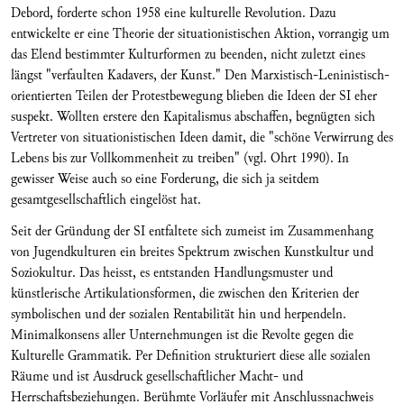
Debord, forderte schon 1958 eine kulturelle Revolution. Dazu
entwickelte er eine Theorie der situationistischen Aktion, vorrangig um
das Elend bestimmter Kulturformen zu beenden, nicht zuletzt eines
längst "verfaulten Kadavers, der Kunst." Den Marxistisch-Leninistisch-
orientierten Teilen der Protestbewegung blieben die Ideen der SI eher
suspekt. Wollten erstere den Kapitalismus abschaffen, begnügten sich
Vertreter von situationistischen Ideen damit, die "schöne Verwirrung des
Lebens bis zur Vollkommenheit zu treiben" (vgl. Ohrt 1990). In
gewisser Weise auch so eine Forderung, die sich ja seitdem
gesamtgesellschaftlich eingelöst hat.
Seit der Gründung der SI entfaltete sich zumeist im Zusammenhang
von Jugendkulturen ein breites Spektrum zwischen Kunstkultur und
Soziokultur. Das heisst, es entstanden Handlungsmuster und
künstlerische Artikulationsformen, die zwischen den Kriterien der
symbolischen und der sozialen Rentabilität hin und herpendeln.
Minimalkonsens aller Unternehmungen ist die Revolte gegen die
Kulturelle Grammatik. Per Definition strukturiert diese alle sozialen
Räume und ist Ausdruck gesellschaftlicher Macht- und
Herrschaftsbeziehungen. Berühmte Vorläufer mit Anschlussnachweis