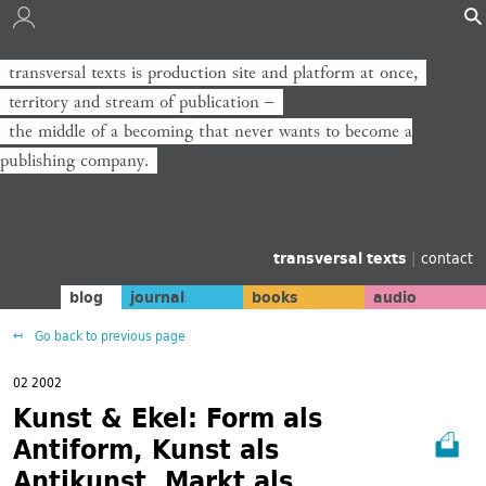
transversal texts is production site and platform at once,
territory and stream of publication −
the middle of a becoming that never wants to become a
publishing company.
transversal texts
|
contact
blog
journal
books
audio
Go back to previous page
02 2002
Kunst & Ekel: Form als
Antiform, Kunst als
Antikunst, Markt als