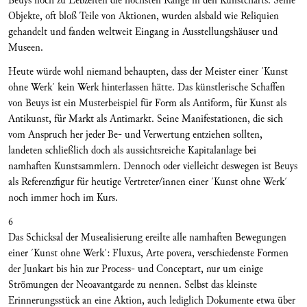
Beuys noch zu Lebzeiten die höchsten Ränge in den Kunstcharts. Seine
Objekte, oft bloß Teile von Aktionen, wurden alsbald wie Reliquien
gehandelt und fanden weltweit Eingang in Ausstellungshäuser und
Museen.
Heute würde wohl niemand behaupten, dass der Meister einer ´Kunst
ohne Werk´ kein Werk hinterlassen hätte. Das künstlerische Schaffen
von Beuys ist ein Musterbeispiel für Form als Antiform, für Kunst als
Antikunst, für Markt als Antimarkt. Seine Manifestationen, die sich
vom Anspruch her jeder Be- und Verwertung entziehen sollten,
landeten schließlich doch als aussichtsreiche Kapitalanlage bei
namhaften Kunstsammlern. Dennoch oder vielleicht deswegen ist Beuys
als Referenzfigur für heutige Vertreter/innen einer ´Kunst ohne Werk´
noch immer hoch im Kurs.
6
Das Schicksal der Musealisierung ereilte alle namhaften Bewegungen
einer ´Kunst ohne Werk´: Fluxus, Arte povera, verschiedenste Formen
der Junkart bis hin zur Process- und Conceptart, nur um einige
Strömungen der Neoavantgarde zu nennen. Selbst das kleinste
Erinnerungsstück an eine Aktion, auch lediglich Dokumente etwa über