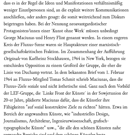
dass es in der Regel die Ideen und Manifestationen verhältnismäßig
weniger Einzelpersonen sind, an die explizit weitere Kommunikationen
anschließen, oder anders gesagt: die somit weitreichend zum Diskurs
beigetragen haben. Bei der Nennung neoavantgardistischer
Protagonisten/innen einer ´Kunst ohne Werk´ müssen unbedingt
George Maciunas und Henry Flint genannt werden. In einem engeren
Kreis der Fluxus-Szene waren sie Hauptakteure einer marxistisch-
gesellschaftskritischen Fraktion. Im Zusammenhang der Aufführung
Originale
von Karlheinz Stockhausen, 1964 in New York, bezogen sie
entschieden Opposition zu einem Großteil der Gruppe, die eher die
Linie von Duchamp vertrat. In dem bekannten Brief vom 1. Februar
1964 an Fluxus-Mitglied Tomas Schmit schrieb Maciunas, dass die
Fluxus-Ziele soziale und nicht ästhetische sind. Ganz nach dem Vorbild
der LEF-Gruppe, die ´Linke Front der Künste´ in der Sowjetunion der
20-er Jahre, plädierte Maciunas dafür, dass die Künstler ihre
Fähigkeiten "auf sozial konstruktive Ziele zu richten" hätten. Etwa im
Bereich der angewandten Künste, wie "industrielles Design,
Journalismus, Architektur, Ingenieurwissenschaft, grafisch-
typographische Künste" usw., "die alle den schönen Künsten nahe
verwandte Bereiche sind und dem schönen Künstler beste