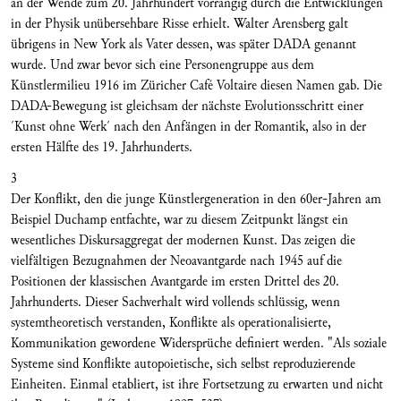
an der Wende zum 20. Jahrhundert vorrangig durch die Entwicklungen
in der Physik unübersehbare Risse erhielt. Walter Arensberg galt
übrigens in New York als Vater dessen, was später DADA genannt
wurde. Und zwar bevor sich eine Personengruppe aus dem
Künstlermilieu 1916 im Züricher Café Voltaire diesen Namen gab. Die
DADA-Bewegung ist gleichsam der nächste Evolutionsschritt einer
´Kunst ohne Werk´ nach den Anfängen in der Romantik, also in der
ersten Hälfte des 19. Jahrhunderts.
3
Der Konflikt, den die junge Künstlergeneration in den 60er-Jahren am
Beispiel Duchamp entfachte, war zu diesem Zeitpunkt längst ein
wesentliches Diskursaggregat der modernen Kunst. Das zeigen die
vielfältigen Bezugnahmen der Neoavantgarde nach 1945 auf die
Positionen der klassischen Avantgarde im ersten Drittel des 20.
Jahrhunderts. Dieser Sachverhalt wird vollends schlüssig, wenn
systemtheoretisch verstanden, Konflikte als operationalisierte,
Kommunikation gewordene Widersprüche definiert werden. "Als soziale
Systeme sind Konflikte autopoietische, sich selbst reproduzierende
Einheiten. Einmal etabliert, ist ihre Fortsetzung zu erwarten und nicht