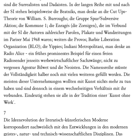
sind die Surrealisten und Dadaisten. In der langen Reihe mit und nach
der SI stehen beispielsweise die Beatniks, man denke an die Cut Ups-
Theorie von William. S. Burroughs; die Gruppe Spur/Subversive
Aktion; die Kommune 1; die Enragés (die Zornigen), die im Verbund
mit der SI die Autoren zahlreicher Parolen, Plakate und Wandzeitungen
im Pariser Mai 1968 waren; weiters die Provos; Barbie Liberation
Organization (BLO); die Yippies; Indiani Metropolitani, man denke an
Radio Alice - ein frühes prominentes Beispiel für einen freien
Radiosender jenseits werbewirtschaftlicher Sachzwänge; nicht zu
vergessen Agentur Bilwet und die Neoisten. Die Namensreihe müsste
der Vollständigkeit halber noch mit vielen weiteren gefüllt werden. Die
meisten dieser Unternehmungen wollten mit Kunst nichts mehr zu tun
haben und sind dennoch in einem wechselseitigen Verhältnis mit ihr
verbunden. Eindeutig stehen sie alle in der Tradition einer ´Kunst ohne
Werk´.
7
Die Ideenevolution der literarisch-künstlerischen Moderne
korrespondiert nachweislich mit den Entwicklungen in den modernen
geistes-, natur- und technisch-wissenschaftlichen Disziplinen. Das