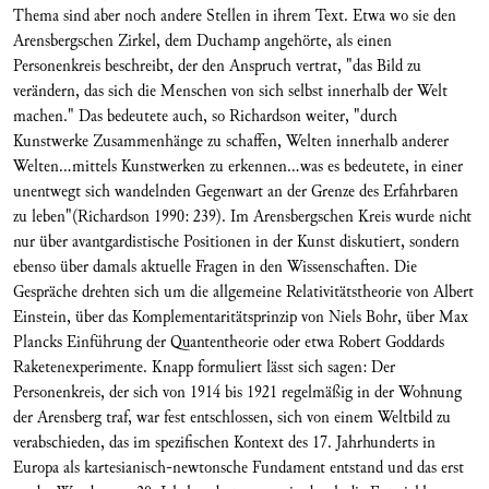
Thema sind aber noch andere Stellen in ihrem Text. Etwa wo sie den
Arensbergschen Zirkel, dem Duchamp angehörte, als einen
Personenkreis beschreibt, der den Anspruch vertrat, "das Bild zu
verändern, das sich die Menschen von sich selbst innerhalb der Welt
machen." Das bedeutete auch, so Richardson weiter, "durch
Kunstwerke Zusammenhänge zu schaffen, Welten innerhalb anderer
Welten...mittels Kunstwerken zu erkennen...was es bedeutete, in einer
unentwegt sich wandelnden Gegenwart an der Grenze des Erfahrbaren
zu leben"(Richardson 1990: 239). Im Arensbergschen Kreis wurde nicht
nur über avantgardistische Positionen in der Kunst diskutiert, sondern
ebenso über damals aktuelle Fragen in den Wissenschaften. Die
Gespräche drehten sich um die allgemeine Relativitätstheorie von Albert
Einstein, über das Komplementaritätsprinzip von Niels Bohr, über Max
Plancks Einführung der Quantentheorie oder etwa Robert Goddards
Raketenexperimente. Knapp formuliert lässt sich sagen: Der
Personenkreis, der sich von 1914 bis 1921 regelmäßig in der Wohnung
der Arensberg traf, war fest entschlossen, sich von einem Weltbild zu
verabschieden, das im spezifischen Kontext des 17. Jahrhunderts in
Europa als kartesianisch-newtonsche Fundament entstand und das erst