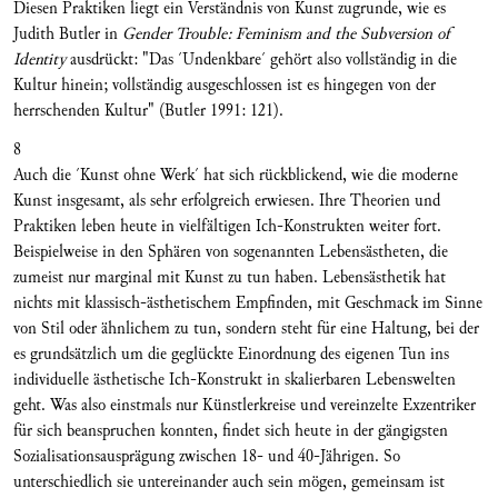
Diesen Praktiken liegt ein Verständnis von Kunst zugrunde, wie es
Judith Butler in
Gender Trouble: Feminism and the Subversion of
Identity
ausdrückt: "Das ´Undenkbare´ gehört also vollständig in die
Kultur hinein; vollständig ausgeschlossen ist es hingegen von der
herrschenden Kultur" (Butler 1991: 121).
8
Auch die ´Kunst ohne Werk´ hat sich rückblickend, wie die moderne
Kunst insgesamt, als sehr erfolgreich erwiesen. Ihre Theorien und
Praktiken leben heute in vielfältigen Ich-Konstrukten weiter fort.
Beispielweise in den Sphären von sogenannten Lebensästheten, die
zumeist nur marginal mit Kunst zu tun haben. Lebensästhetik hat
nichts mit klassisch-ästhetischem Empfinden, mit Geschmack im Sinne
von Stil oder ähnlichem zu tun, sondern steht für eine Haltung, bei der
es grundsätzlich um die geglückte Einordnung des eigenen Tun ins
individuelle ästhetische Ich-Konstrukt in skalierbaren Lebenswelten
geht. Was also einstmals nur Künstlerkreise und vereinzelte Exzentriker
für sich beanspruchen konnten, findet sich heute in der gängigsten
Sozialisationsausprägung zwischen 18- und 40-Jährigen. So
unterschiedlich sie untereinander auch sein mögen, gemeinsam ist