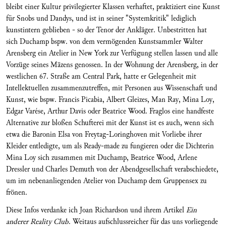
bleibt einer Kultur privilegierter Klassen verhaftet, praktiziert eine Kunst
für Snobs und Dandys, und ist in seiner "Systemkritik" lediglich
kunstintern geblieben - so der Tenor der Ankläger. Unbestritten hat
sich Duchamp bspw. von dem vermögenden Kunstsammler Walter
Arensberg ein Atelier in New York zur Verfügung stellen lassen und alle
Vorzüge seines Mäzens genossen. In der Wohnung der Arensberg, in der
westlichen 67. Straße am Central Park, hatte er Gelegenheit mit
Intellektuellen zusammenzutreffen, mit Personen aus Wissenschaft und
Kunst, wie bspw. Francis Picabia, Albert Gleizes, Man Ray, Mina Loy,
Edgar Varése, Arthur Davis oder Beatrice Wood. Fraglos eine handfeste
Alternative zur bloßen Schufterei mit der Kunst ist es auch, wenn sich
etwa die Baronin Elsa von Freytag-Loringhoven mit Vorliebe ihrer
Kleider entledigte, um als Ready-made zu fungieren oder die Dichterin
Mina Loy sich zusammen mit Duchamp, Beatrice Wood, Arlene
Dressler und Charles Demuth von der Abendgesellschaft verabschiedete,
um im nebenanliegenden Atelier von Duchamp dem Gruppensex zu
frönen.
Diese Infos verdanke ich Joan Richardson und ihrem Artikel
Ein
anderer Reality Club
. Weitaus aufschlussreicher für das uns vorliegende