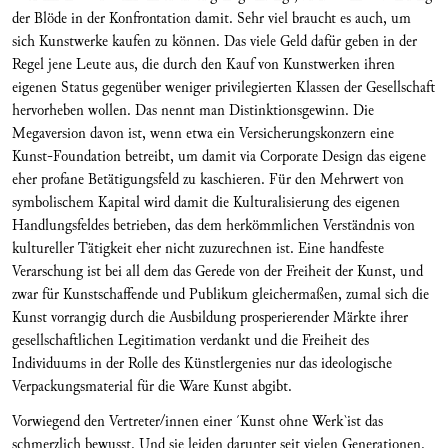
der Blöde in der Konfrontation damit. Sehr viel braucht es auch, um
sich Kunstwerke kaufen zu können. Das viele Geld dafür geben in der
Regel jene Leute aus, die durch den Kauf von Kunstwerken ihren
eigenen Status gegenüber weniger privilegierten Klassen der Gesellschaft
hervorheben wollen. Das nennt man Distinktionsgewinn. Die
Megaversion davon ist, wenn etwa ein Versicherungskonzern eine
Kunst-Foundation betreibt, um damit via Corporate Design das eigene
eher profane Betätigungsfeld zu kaschieren. Für den Mehrwert von
symbolischem Kapital wird damit die Kulturalisierung des eigenen
Handlungsfeldes betrieben, das dem herkömmlichen Verständnis von
kultureller Tätigkeit eher nicht zuzurechnen ist. Eine handfeste
Verarschung ist bei all dem das Gerede von der Freiheit der Kunst, und
zwar für Kunstschaffende und Publikum gleichermaßen, zumal sich die
Kunst vorrangig durch die Ausbildung prosperierender Märkte ihrer
gesellschaftlichen Legitimation verdankt und die Freiheit des
Individuums in der Rolle des Künstlergenies nur das ideologische
Verpackungsmaterial für die Ware Kunst abgibt.
Vorwiegend den Vertreter/innen einer ´Kunst ohne Werk`ist das
schmerzlich bewusst. Und sie leiden darunter seit vielen Generationen.