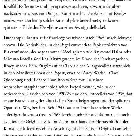
Idealfall Reflexions- und Lernprozesse auslösen, etwa um darüber
nachzudenken, was ein Ding zu Kunst macht. Die Arbeit mit Ready-
mades, wie Duchamp solche Kunstobjekte bezeichnete, verkamen
spätestens Ende der 70er-Jahre zu einer Avantgardefloskel.
Duchamps Einfluss auf Künstlergenerationen nach 1945 ist schlichtweg
enorm. Die Abrissbilder, in der Regel entwendete Papierschichten von
Plakatwänden, der sogenannten Décollagisten wie Raymond Hains oder
Mimmo Rotella sind Realitätsfragmente im Sinne der Duchampschen
Ready-mades. Sein Zugriff auf das Triviale der Alltagsrealität setzte sich
in den Manifestationen der Popart, etwa bei Andy Warhol, Claes
Oldenburg und Richard Hamilton weiter fort. In seinen
wahrnehmungsphänomenologischen Experimenten, wie in den
rotierenden Glasscheiben von 1920/25 und den Rotoreliefs von 1935, hat
er zur Entwicklung der kinetischen Kunst beigetragen und der späteren
Opart den Weg bereitet. Seit 1945 hatte er Duplikate seiner Werke
anfertigen lassen, sodass es 1967 bereits mehr Reproduktionen als noch
existierende Originale gab. Im Zusammenhang der Ideenevolution der
Kunst, stellt letzteres einen Anschlag auf den Fetisch Original dar. Mit
dieser Strategie der Entauratisierung des Kunstobjekts ist Duchamp aber