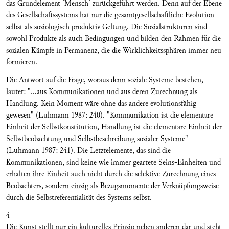
das Grundelement ´Mensch´ zurückgeführt werden. Denn auf der Ebene
des Gesellschaftssystems hat nur die gesamtgesellschaftliche Evolution
selbst als soziologisch produktiv Geltung. Die Sozialstrukturen sind
sowohl Produkte als auch Bedingungen und bilden den Rahmen für die
sozialen Kämpfe in Permanenz, die die Wirklichkeitssphären immer neu
formieren.
Die Antwort auf die Frage, woraus denn soziale Systeme bestehen,
lautet: "...aus Kommunikationen und aus deren Zurechnung als
Handlung. Kein Moment wäre ohne das andere evolutionsfähig
gewesen" (Luhmann 1987: 240). "Kommunikation ist die elementare
Einheit der Selbstkonstitution, Handlung ist die elementare Einheit der
Selbstbeobachtung und Selbstbeschreibung sozialer Systeme"
(Luhmann 1987: 241). Die Letztelemente, das sind die
Kommunikationen, sind keine wie immer geartete Seins-Einheiten und
erhalten ihre Einheit auch nicht durch die selektive Zurechnung eines
Beobachters, sondern einzig als Bezugsmomente der Verknüpfungsweise
durch die Selbstreferentialität des Systems selbst.
4
Die Kunst stellt nur ein kulturelles Prinzip neben anderen dar und steht