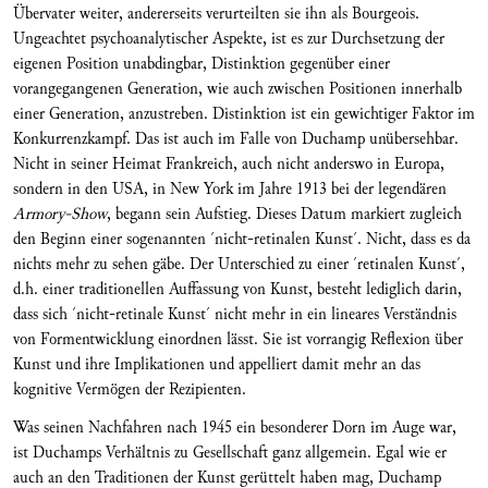
Übervater weiter, andererseits verurteilten sie ihn als Bourgeois.
Ungeachtet psychoanalytischer Aspekte, ist es zur Durchsetzung der
eigenen Position unabdingbar, Distinktion gegenüber einer
vorangegangenen Generation, wie auch zwischen Positionen innerhalb
einer Generation, anzustreben. Distinktion ist ein gewichtiger Faktor im
Konkurrenzkampf. Das ist auch im Falle von Duchamp unübersehbar.
Nicht in seiner Heimat Frankreich, auch nicht anderswo in Europa,
sondern in den USA, in New York im Jahre 1913 bei der legendären
Armory-Show
, begann sein Aufstieg. Dieses Datum markiert zugleich
den Beginn einer sogenannten ´nicht-retinalen Kunst´. Nicht, dass es da
nichts mehr zu sehen gäbe. Der Unterschied zu einer ´retinalen Kunst´,
d.h. einer traditionellen Auffassung von Kunst, besteht lediglich darin,
dass sich ´nicht-retinale Kunst´ nicht mehr in ein lineares Verständnis
von Formentwicklung einordnen lässt. Sie ist vorrangig Reflexion über
Kunst und ihre Implikationen und appelliert damit mehr an das
kognitive Vermögen der Rezipienten.
Was seinen Nachfahren nach 1945 ein besonderer Dorn im Auge war,
ist Duchamps Verhältnis zu Gesellschaft ganz allgemein. Egal wie er
auch an den Traditionen der Kunst gerüttelt haben mag, Duchamp