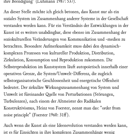
ihre Beendigung" (Luhmann 1987: 537).
An dieser Stelle möchte ich gleich betonen, dass Kunst nur als ein
soziales System im Zusammenhang anderer Systeme in der Gesellschaft
verstanden werden kann. Für ein Verständnis der Entwicklungen in der
Kunst ist es weiters unabdingbar, diese ebenso im Zusammenhang der
soziokulturellen Veränderungen von Kommunikation und -medien zu
betrachten. Besondere Aufmerksamkeit muss dabei den dynamisch-
komplexen Prozessen von kultureller Produktion, Distribution,
Zirkulation, Konsumption und Reproduktion zukommen. Die
Selbstreproduktion im Kunstsystem läuft autopoietisch innerhalb einer
operativen Grenze, die System/Umwelt-Differenz, die zugleich
selbstorganisatorische Geschlossenheit und energetische Offenheit
bedeutet. Der zirkuläre Wirkungszusammenhang von System und
Umwelt ist füreinander Quelle von Perturbationen (Störungen,
Turbulenzen), nach einem der Altmeister des Radikalen
Konstruktivismus, Heinz von Foerster, nennt man das: "order from
noise principle" (Foerster 1960: 31ff).
Auch wenn die Kunst als eine Ideenevolution verstanden werden kann,
ist es für Einsichten in ihre komplexen Zusammenhänge wenig