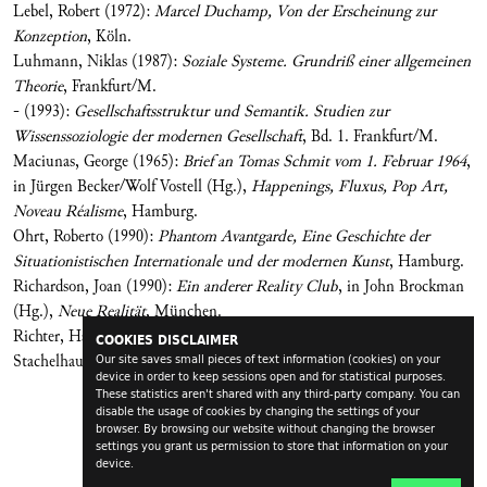
Lebel, Robert (1972):
Marcel Duchamp, Von der Erscheinung zur
Konzeption
, Köln.
Luhmann, Niklas (1987):
Soziale Systeme. Grundriß einer allgemeinen
Theorie
, Frankfurt/M.
- (1993):
Gesellschaftsstruktur und Semantik. Studien zur
Wissenssoziologie der modernen Gesellschaft
, Bd. 1. Frankfurt/M.
Maciunas, George (1965):
Brief an Tomas Schmit vom 1. Februar 1964
,
in Jürgen Becker/Wolf Vostell (Hg.),
Happenings, Fluxus, Pop Art,
Noveau Réalisme
, Hamburg.
Ohrt, Roberto (1990):
Phantom Avantgarde, Eine Geschichte der
Situationistischen Internationale und der modernen Kunst
, Hamburg.
Richardson, Joan (1990):
Ein anderer Reality Club
, in John Brockman
(Hg.),
Neue Realität
, München.
Richter, Hans (1978):
Dada, Kunst und Antikunst
, Köln.
COOKIES DISCLAIMER
Stachelhaus, Heiner (1989):
Joseph Beuys
, Leipzig.
Our site saves small pieces of text information (cookies) on your
device in order to keep sessions open and for statistical purposes.
These statistics aren't shared with any third-party company. You can
disable the usage of cookies by changing the settings of your
browser. By browsing our website without changing the browser
settings you grant us permission to store that information on your
device.