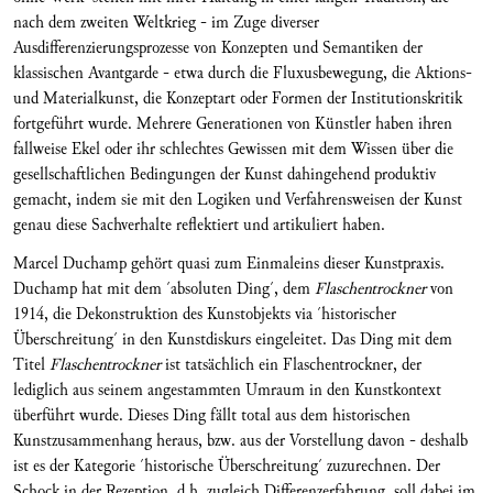
nach dem zweiten Weltkrieg - im Zuge diverser
Ausdifferenzierungsprozesse von Konzepten und Semantiken der
klassischen Avantgarde - etwa durch die Fluxusbewegung, die Aktions-
und Materialkunst, die Konzeptart oder Formen der Institutionskritik
fortgeführt wurde. Mehrere Generationen von Künstler haben ihren
fallweise Ekel oder ihr schlechtes Gewissen mit dem Wissen über die
gesellschaftlichen Bedingungen der Kunst dahingehend produktiv
gemacht, indem sie mit den Logiken und Verfahrensweisen der Kunst
genau diese Sachverhalte reflektiert und artikuliert haben.
Marcel Duchamp gehört quasi zum Einmaleins dieser Kunstpraxis.
Duchamp hat mit dem ´absoluten Ding´, dem
Flaschentrockner
von
1914, die Dekonstruktion des Kunstobjekts via ´historischer
Überschreitung´ in den Kunstdiskurs eingeleitet. Das Ding mit dem
Titel
Flaschentrockner
ist tatsächlich ein Flaschentrockner, der
lediglich aus seinem angestammten Umraum in den Kunstkontext
überführt wurde. Dieses Ding fällt total aus dem historischen
Kunstzusammenhang heraus, bzw. aus der Vorstellung davon - deshalb
ist es der Kategorie ´historische Überschreitung´ zuzurechnen. Der
Schock in der Rezeption, d.h. zugleich Differenzerfahrung, soll dabei im