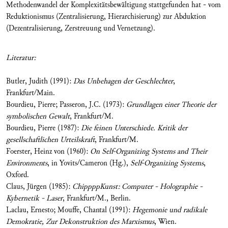
Methodenwandel der Komplexitätsbewältigung stattgefunden hat - vom
Reduktionismus (Zentralisierung, Hierarchisierung) zur Abduktion
(Dezentralisierung, Zerstreuung und Vernetzung).
Literatur:
Butler, Judith (1991):
Das Unbehagen der Geschlechter
,
Frankfurt/Main.
Bourdieu, Pierre; Passeron, J.C. (1973):
Grundlagen einer Theorie der
symbolischen Gewalt
, Frankfurt/M.
Bourdieu, Pierre (1987):
Die feinen Unterschiede. Kritik der
gesellschaftlichen Urteilskraft
, Frankfurt/M.
Foerster, Heinz von (1960):
On Self-Organizing Systems and Their
Environments
, in Yovits/Cameron (Hg.),
Self-Organizing Systems
,
Oxford.
Claus, Jürgen (1985):
ChippppKunst: Computer - Holographie -
Kybernetik - Laser
, Frankfurt/M., Berlin.
Laclau, Ernesto; Mouffe, Chantal (1991):
Hegemonie und radikale
Demokratie, Zur Dekonstruktion des Marxismus
, Wien.