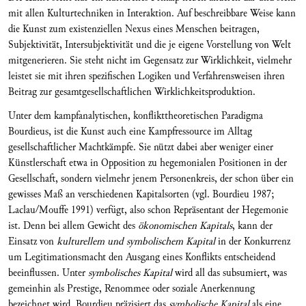
mit allen Kulturtechniken in Interaktion. Auf beschreibbare Weise kann
die Kunst zum existenziellen Nexus eines Menschen beitragen,
Subjektivität, Intersubjektivität und die je eigene Vorstellung von Welt
mitgenerieren. Sie steht nicht im Gegensatz zur Wirklichkeit, vielmehr
leistet sie mit ihren spezifischen Logiken und Verfahrensweisen ihren
Beitrag zur gesamtgesellschaftlichen Wirklichkeitsproduktion.
Unter dem kampfanalytischen, konflikttheoretischen Paradigma
Bourdieus, ist die Kunst auch eine Kampfressource im Alltag
gesellschaftlicher Machtkämpfe. Sie nützt dabei aber weniger einer
Künstlerschaft etwa in Opposition zu hegemonialen Positionen in der
Gesellschaft, sondern vielmehr jenem Personenkreis, der schon über ein
gewisses Maß an verschiedenen Kapitalsorten (vgl. Bourdieu 1987;
Laclau/Mouffe 1991) verfügt, also schon Repräsentant der Hegemonie
ist. Denn bei allem Gewicht des
ökonomischen Kapitals
, kann der
Einsatz von
kulturellem und symbolischem Kapital
in der Konkurrenz
um Legitimationsmacht den Ausgang eines Konflikts entscheidend
beeinflussen. Unter
symbolisches Kapital
wird all das subsumiert, was
gemeinhin als Prestige, Renommee oder soziale Anerkennung
bezeichnet wird. Bourdieu präzisiert das
symbolische Kapital
als eine