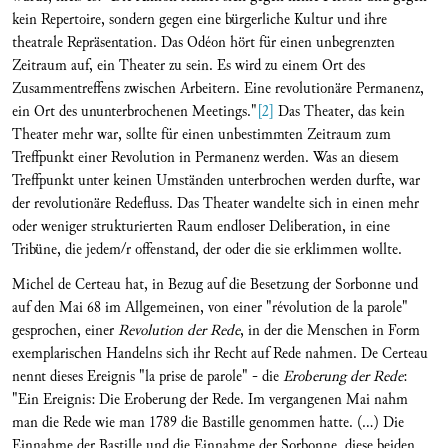
kein Repertoire, sondern gegen eine bürgerliche Kultur und ihre
theatrale Repräsentation. Das Odéon hört für einen unbegrenzten
Zeitraum auf, ein Theater zu sein. Es wird zu einem Ort des
Zusammentreffens zwischen Arbeitern. Eine revolutionäre Permanenz,
ein Ort des ununterbrochenen Meetings."
[2]
Das Theater, das kein
Theater mehr war, sollte für einen unbestimmten Zeitraum zum
Treffpunkt einer Revolution in Permanenz werden. Was an diesem
Treffpunkt unter keinen Umständen unterbrochen werden durfte, war
der revolutionäre Redefluss. Das Theater wandelte sich in einen mehr
oder weniger strukturierten Raum endloser Deliberation, in eine
Tribüne, die jedem/r offenstand, der oder die sie erklimmen wollte.
Michel de Certeau hat, in Bezug auf die Besetzung der Sorbonne und
auf den Mai 68 im Allgemeinen, von einer "révolution de la parole"
gesprochen, einer
Revolution der Rede
, in der die Menschen in Form
exemplarischen Handelns sich ihr Recht auf Rede nahmen. De Certeau
nennt dieses Ereignis "la prise de parole" - die
Eroberung der Rede
:
"Ein Ereignis: Die Eroberung der Rede. Im vergangenen Mai nahm
man die Rede wie man 1789 die Bastille genommen hatte. (...) Die
Einnahme der Bastille und die Einnahme der Sorbonne, diese beiden