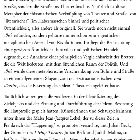
Straße, sondern die Straße ins Theater brachte. Natürlich ist diese
Metapher der chiasmatischen Verknüpfung von Theater und Straße, von
"literarischer" (im Habermasschen Sinne) und politischer
Öffentlichkeit, alles andere als originell. Sie wurde noch nicht einmal
1968 erfunden, sondern gehörte immer schon zum eigentlichen
metaphorischen Arsenal von Revolutionen. Ihr liegt die Beobachtung
einer gewissen Ähnlichkeit theatralen und politischen Handelns
zugrunde, die Annahme einer prinzipiellen Vergleichbarkeit der Bretter,
die die Welt bedeuten, mit dem öffentlichen Raum der Politik. Und
1968 wurde diese metaphorische Verschränkung von Bühne und Straße
zu einem allgemeinen Slogan, zum quasi-situationistischen
mot
d'ordre,
das die Besetzung des Odéon-Theaters angeleitet hatte.
Tatsächlich waren jene, die zuallererst in der Identifizierung des
Zielobjekts und der Planung und Durchführung der Odéon-Besetzung
die Hauptrolle gespielt hatten, KünstlerInnen und SchauspielerInnen,
unter ihnen der Maler Jean-Jacques Lebel, der zu dieser Zeit in
Frankreich das "Happening" zu promoten versuchte, und Julian Beck,
der Gründer des
Living Theatre
. Julian Beck und Judith Malina, so
heißt es, "führten die aufständische Menge der rebellischen Studenten,