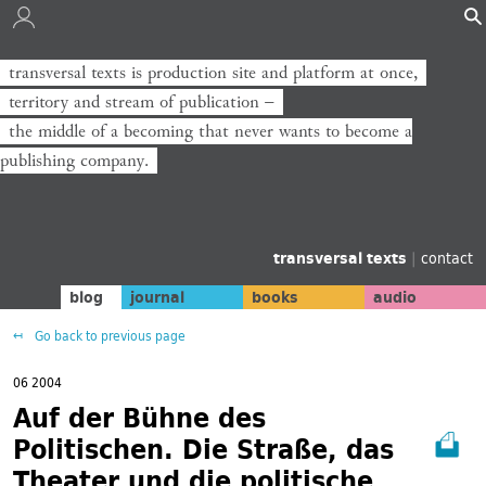
transversal texts is production site and platform at once,
territory and stream of publication −
the middle of a becoming that never wants to become a
publishing company.
transversal texts
|
contact
blog
journal
books
audio
Go back to previous page
06 2004
Auf der Bühne des
Politischen. Die Straße, das
Theater und die politische