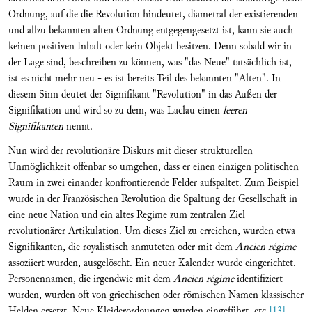
Ordnung, auf die die Revolution hindeutet, diametral der existierenden
und allzu bekannten alten Ordnung entgegengesetzt ist, kann sie auch
keinen positiven Inhalt oder kein Objekt besitzen. Denn sobald wir in
der Lage sind, beschreiben zu können, was "das Neue" tatsächlich ist,
ist es nicht mehr neu - es ist bereits Teil des bekannten "Alten". In
diesem Sinn deutet der Signifikant "Revolution" in das Außen der
Signifikation und wird so zu dem, was Laclau einen
leeren
Signifikanten
nennt.
Nun wird der revolutionäre Diskurs mit dieser strukturellen
Unmöglichkeit offenbar so umgehen, dass er einen einzigen politischen
Raum in zwei einander konfrontierende Felder aufspaltet. Zum Beispiel
wurde in der Französischen Revolution die Spaltung der Gesellschaft in
eine neue Nation und ein altes Regime zum zentralen Ziel
revolutionärer Artikulation. Um dieses Ziel zu erreichen, wurden etwa
Signifikanten, die royalistisch anmuteten oder mit dem
Ancien régime
assoziiert wurden, ausgelöscht. Ein neuer Kalender wurde eingerichtet.
Personennamen, die irgendwie mit dem
Ancien régime
identifiziert
wurden, wurden oft von griechischen oder römischen Namen klassischer
Helden ersetzt. Neue Kleiderordnungen wurden eingeführt, etc.
[13]