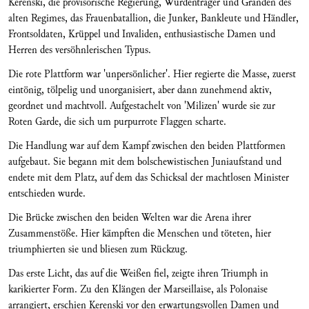
Kerenski, die provisorische Regierung, Würdenträger und Granden des
alten Regimes, das Frauenbatallion, die Junker, Bankleute und Händler,
Frontsoldaten, Krüppel und Invaliden, enthusiastische Damen und
Herren des versöhnlerischen Typus.
Die rote Plattform war 'unpersönlicher'. Hier regierte die Masse, zuerst
eintönig, tölpelig und unorganisiert, aber dann zunehmend aktiv,
geordnet und machtvoll. Aufgestachelt von 'Milizen' wurde sie zur
Roten Garde, die sich um purpurrote Flaggen scharte.
Die Handlung war auf dem Kampf zwischen den beiden Plattformen
aufgebaut. Sie begann mit dem bolschewistischen Juniaufstand und
endete mit dem Platz, auf dem das Schicksal der machtlosen Minister
entschieden wurde.
Die Brücke zwischen den beiden Welten war die Arena ihrer
Zusammenstöße. Hier kämpften die Menschen und töteten, hier
triumphierten sie und bliesen zum Rückzug.
Das erste Licht, das auf die Weißen fiel, zeigte ihren Triumph in
karikierter Form. Zu den Klängen der Marseillaise, als Polonaise
arrangiert, erschien Kerenski vor den erwartungsvollen Damen und