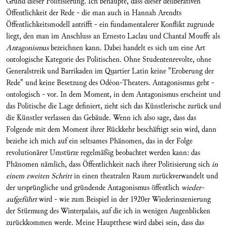
Grund dieser Politisierung. Ich behaupte, dass dieser deliberativen
Öffentlichkeit der Rede - die man auch in Hannah Arendts
Öffentlichkeitsmodell antrifft - ein fundamentalerer Konflikt zugrunde
liegt, den man im Anschluss an Ernesto Laclau und Chantal Mouffe als
Antagonismus
bezeichnen kann. Dabei handelt es sich um eine Art
ontologische Kategorie des Politischen. Ohne Studentenrevolte, ohne
Generalstreik und Barrikaden im Quartier Latin keine "Eroberung der
Rede" und keine Besetzung des Odéon-Theaters. Antagonismus geht -
ontologisch - vor. In dem Moment, in dem Antagonismus erscheint und
das Politische die Lage definiert, zieht sich das Künstlerische zurück und
die Künstler verlassen das Gebäude. Wenn ich also sage, dass das
Folgende mit dem Moment ihrer Rückkehr beschäftigt sein wird, dann
beziehe ich mich auf ein seltsames Phänomen, das in der Folge
revolutionärer Umstürze regelmäßig beobachtet werden kann: das
Phänomen nämlich, dass Öffentlichkeit nach ihrer Politisierung sich
in
einem zweiten Schritt
in einen theatralen Raum zurückverwandelt und
der ursprüngliche und gründende Antagonismus öffentlich
wieder-
aufgeführt
wird - wie zum Beispiel in der 1920er Wiederinszenierung
der Stürmung des Winterpalais, auf die ich in wenigen Augenblicken
zurückkommen werde. Meine Hauptthese wird dabei sein, dass das