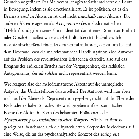
Gründen angeführt: Das Melodram ist agitatorisch und setzt die Leute
in Bewegung, indem es sie emotionalisiert. Es ist politisch, da es ein
Drama
zwischen
Akteuren ist und nicht
innerhalb
eines Akteurs. Die
anderen Akteure agieren als
Antagonisten
des melodramatischen
"Helden" und geben seiner/ihrer Identität damit einen Sinn von Einheit
oder Ganzheit - selbst wo sie zugleich die Identität bedrohen. Ich
möchte abschließend einen letzten Grund anführen, der zu tun hat mit
dem Umstand, dass die melodramatische Handlungsform eine Antwort
auf das Problem des revolutionären Erhabenen darstellt, also auf das
Ereignis des radikalen Bruchs mit der Vergangenheit, des radikalen
Antagonismus, der
als solcher
nicht repräsentiert werden kann.
Wie reagiert also der melodramatische Akteur auf die unmögliche
Aufgabe, das Undarstellbare darzustellen? Die Antwort wird nun eben
nicht auf der Ebene der Repräsentation gegeben, nicht auf der Ebene der
Rede oder verbalen Sprache. Sie wird gegeben auf der somatischen
Ebene der Aktion in Form des bekannten Phänomens der
Hysterisierung des melodramatischen Körpers
. Wie Peter Brooks
gezeigt hat, benehmen sich die hysterisierten Körper des Melodrams auf
eine Weise, die an das psychoanalytische Konzept des
acting out