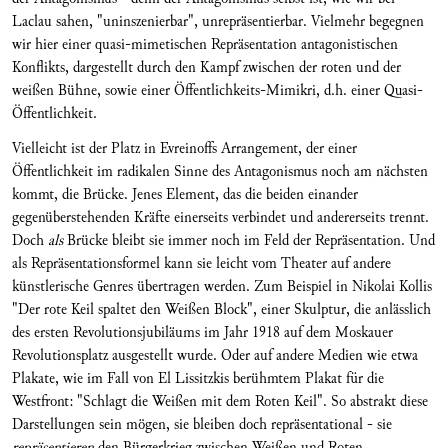
Laclau sahen, "uninszenierbar", unrepräsentierbar. Vielmehr begegnen
wir hier einer quasi-mimetischen Repräsentation antagonistischen
Konflikts, dargestellt durch den Kampf zwischen der roten und der
weißen Bühne, sowie einer Öffentlichkeits-Mimikri, d.h. einer Quasi-
Öffentlichkeit.
Vielleicht ist der Platz in Evreinoffs Arrangement, der einer
Öffentlichkeit im radikalen Sinne des Antagonismus noch am nächsten
kommt, die Brücke. Jenes Element, das die beiden einander
gegenüberstehenden Kräfte einerseits verbindet und andererseits trennt.
Doch
als
Brücke bleibt sie immer noch im Feld der Repräsentation. Und
als Repräsentationsformel kann sie leicht vom Theater auf andere
künstlerische Genres übertragen werden. Zum Beispiel in Nikolai Kollis
"Der rote Keil spaltet den Weißen Block", einer Skulptur, die anlässlich
des ersten Revolutionsjubiläums im Jahr 1918 auf dem Moskauer
Revolutionsplatz ausgestellt wurde. Oder auf andere Medien wie etwa
Plakate, wie im Fall von El Lissitzkis berühmtem Plakat für die
Westfront: "Schlagt die Weißen mit dem Roten Keil". So abstrakt diese
Darstellungen sein mögen, sie bleiben doch repräsentational - sie
repräsentieren
den Bürgerkrieg zwischen Weißen und Roten.