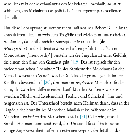
wird, ist exakt der Mechanismus des Melodrams - weshalb, so ist zu
schließen, das Melodram das politische Theatergenre par excellence
darstellt.
Um diese Behauptung zu untermauern, müssen wir Robert B. Heilman
konsultieren, der, um zwischen Tragödie und Melodram unterscheiden
zu können, das einflussreiche Konzept der Monopathie (des
Monopathos
) in die Literaturwissenschaft eingeführt hat: "Unter
Monopathie ["monopathy"] verstehe ich die Singularität eines Gefühls,
die einem den Sinn von Ganzheit gibt."
[19]
Das ist typisch für den
melodramatischen Charakter: "In der Struktur des Melodrams ist der
Mensch wesentlich 'ganz'", was heißt, "dass der grundlegende innere
Konflikt abwesend ist"
[20]
, den man im
tragischen
Menschen finden
kann, der zwischen differierenden konfliktuellen Kräften - wie etwa
zwischen Pflicht und Leidenschaft, Freiheit und Schicksal - hin und
hergerissen ist. Der Unterschied besteht nach Heilman darin, dass in der
Tragödie der Konflikt
im
Menschen lokalisiert ist, während er im
Melodram
zwischen
den Menschen besteht.
[21]
Oder wie James L.
Smith, Heilman kommentierend, den Umstand fasst: "Es ist seine
völlige Angewiesenheit auf einen externen Gegner, der letztlich das