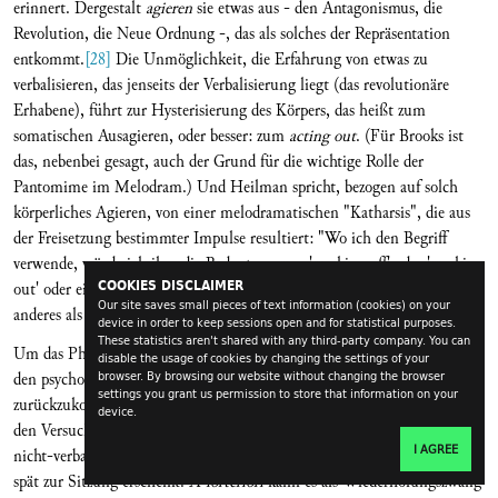
erinnert. Dergestalt
agieren
sie etwas aus - den Antagonismus, die
Revolution, die Neue Ordnung -, das als solches der Repräsentation
entkommt.
[28]
Die Unmöglichkeit, die Erfahrung von etwas zu
verbalisieren, das jenseits der Verbalisierung liegt (das revolutionäre
Erhabene), führt zur Hysterisierung des Körpers, das heißt zum
somatischen Ausagieren, oder besser: zum
acting out
. (Für Brooks ist
das, nebenbei gesagt, auch der Grund für die wichtige Rolle der
Pantomime im Melodram.) Und Heilman spricht, bezogen auf solch
körperliches Agieren, von einer melodramatischen "Katharsis", die aus
der Freisetzung bestimmter Impulse resultiert: "Wo ich den Begriff
verwende, würde ich ihm die Bedeutung von 'working off' oder 'working
COOKIES DISCLAIMER
out' oder einfach 'working' geben".
[29]
Was ist dieses
working out
Our site saves small pieces of text information (cookies) on your
anderes als das
acting out
, das Peter Brooks am Melodram beobachtete?
device in order to keep sessions open and for statistical purposes.
These statistics aren't shared with any third-party company. You can
Um das Phänomen vollständig zu erfassen, kann es hilfreich sein, auf
disable the usage of cookies by changing the settings of your
den psychoanalytischen Ursprung des Begriffs
browser. By browsing our website without changing the browser
acting out
settings you grant us permission to store that information on your
zurückzukommen. Analytisch gesprochen bedeutet
acting out
zuallererst
device.
den Versuch, den Rahmen der Analyse (als Form der Übertragung) auf
I AGREE
nicht-verbale Weise zu sprengen, zum Beispiel indem man konstant zu
spät zur Sitzung erscheint.
A forteriori
kann es als Wiederholungszwang