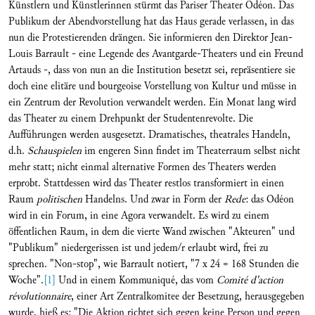
Künstlern und Künstlerinnen stürmt das Pariser Theater Odéon. Das
Publikum der Abendvorstellung hat das Haus gerade verlassen, in das
nun die Protestierenden drängen. Sie informieren den Direktor Jean-
Louis Barrault - eine Legende des Avantgarde-Theaters und ein Freund
Artauds -, dass von nun an die Institution besetzt sei, repräsentiere sie
doch eine elitäre und bourgeoise Vorstellung von Kultur und müsse in
ein Zentrum der Revolution verwandelt werden. Ein Monat lang wird
das Theater zu einem Drehpunkt der Studentenrevolte. Die
Aufführungen werden ausgesetzt. Dramatisches, theatrales Handeln,
d.h.
Schauspielen
im engeren Sinn findet im Theaterraum selbst nicht
mehr statt; nicht einmal alternative Formen des Theaters werden
erprobt. Stattdessen wird das Theater restlos transformiert in einen
Raum
politischen
Handelns. Und zwar in Form der
Rede
: das Odéon
wird in ein Forum, in eine Agora verwandelt. Es wird zu einem
öffentlichen Raum, in dem die vierte Wand zwischen "Akteuren" und
"Publikum" niedergerissen ist und jedem/r erlaubt wird, frei zu
sprechen. "Non-stop", wie Barrault notiert, "7 x 24 = 168 Stunden die
Woche".
[1]
Und in einem Kommuniqué, das vom
Comité d'action
révolutionnaire
, einer Art Zentralkomitee der Besetzung, herausgegeben
wurde, hieß es: "Die Aktion richtet sich gegen keine Person und gegen