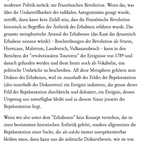
moderner Politik zurück: zur Französischen Revolution. Wenn das, was
über die Undarstellbarkeit des radikalen Antagonismus gesagt wurde,
zutrifft, dann kann kein Zufall sein, dass die Französische Revolution
historisch in Begriffen der Ästhetik des Erhabnen erfahren wurde. Das
gesamte metaphorische Arsenal des Erhabenen (das Kant das dynamisch
Erhabene nennen würde) - Beschreibungen der Revolution als Sturm,
Hurricane, Malstrom, Landrutsch, Vulkanausbruch - kann in den
Berichten der "revolutionären Touristen" der Ereignisse von 1789 und
danach gefunden werden und dient heute noch als Vokabular, um
politische Umbrüche zu beschreiben. All diese Metaphern gehören zum
Diskurs des Erhabenen, weil sie
innerhalb
des Feldes der Repräsentation
(also innerhalb des Diskursiven) ein Ereignis indizieren, das genau dieses
Feld der Repräsentation durchbricht und disloziert, ein Ereignis, dessen
Ursprung uns unverfügbar bleibt und in diesem Sinne jenseits der
Repräsentation liegt.
Wenn wir also unter dem "Erhabenen" kein Konzept verstehen, das zu
einer bestimmten historischen Ästhetik gehört, sondern allgemeiner die
Repräsentation einer Sache, die
als solche
immer unrepräsentierbar
bleiben muss, dann kann uns die politische Diskurstheorie, wie sie von