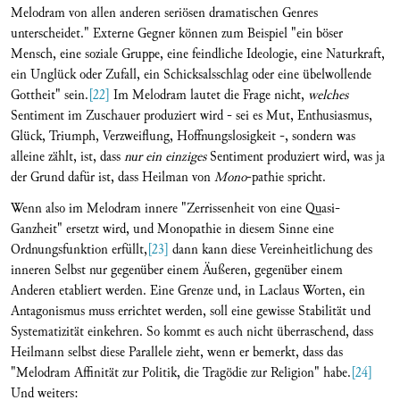
Melodram von allen anderen seriösen dramatischen Genres
unterscheidet." Externe Gegner können zum Beispiel "ein böser
Mensch, eine soziale Gruppe, eine feindliche Ideologie, eine Naturkraft,
ein Unglück oder Zufall, ein Schicksalsschlag oder eine übelwollende
Gottheit" sein.
[22]
Im Melodram lautet die Frage nicht,
welches
Sentiment im Zuschauer produziert wird - sei es Mut, Enthusiasmus,
Glück, Triumph, Verzweiflung, Hoffnungslosigkeit -, sondern was
alleine zählt, ist, dass
nur ein einziges
Sentiment produziert wird, was ja
der Grund dafür ist, dass Heilman von
Mono
-pathie spricht.
Wenn also im Melodram innere "Zerrissenheit von eine Quasi-
Ganzheit" ersetzt wird, und Monopathie in diesem Sinne eine
Ordnungsfunktion erfüllt,
[23]
dann kann diese Vereinheitlichung des
inneren Selbst nur gegenüber einem Äußeren, gegenüber einem
Anderen etabliert werden. Eine Grenze und, in Laclaus Worten, ein
Antagonismus muss errichtet werden, soll eine gewisse Stabilität und
Systematizität einkehren. So kommt es auch nicht überraschend, dass
Heilmann selbst diese Parallele zieht, wenn er bemerkt, dass das
"Melodram Affinität zur Politik, die Tragödie zur Religion" habe.
[24]
Und weiters: