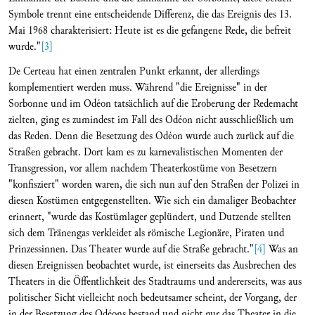
Symbole trennt eine entscheidende Differenz, die das Ereignis des 13.
Mai 1968 charakterisiert: Heute ist es die gefangene Rede, die befreit
wurde."
[3]
De Certeau hat einen zentralen Punkt erkannt, der allerdings
komplementiert werden muss. Während "die Ereignisse" in der
Sorbonne und im Odéon tatsächlich auf die Eroberung der Redemacht
zielten, ging es zumindest im Fall des Odéon nicht ausschließlich um
das Reden. Denn die Besetzung des Odéon wurde auch zurück auf die
Straßen gebracht. Dort kam es zu karnevalistischen Momenten der
Transgression, vor allem nachdem Theaterkostüme von Besetzern
"konfisziert" worden waren, die sich nun auf den Straßen der Polizei in
diesen Kostümen entgegenstellten. Wie sich ein damaliger Beobachter
erinnert, "wurde das Kostümlager geplündert, und Dutzende stellten
sich dem Tränengas verkleidet als römische Legionäre, Piraten und
Prinzessinnen. Das Theater wurde auf die Straße gebracht."
[4]
Was an
diesen Ereignissen beobachtet wurde, ist einerseits das Ausbrechen des
Theaters in die Öffentlichkeit des Stadtraums und andererseits, was aus
politischer Sicht vielleicht noch bedeutsamer scheint, der Vorgang, der
in der Besetzung des Odéons bestand und nicht nur das Theater in die