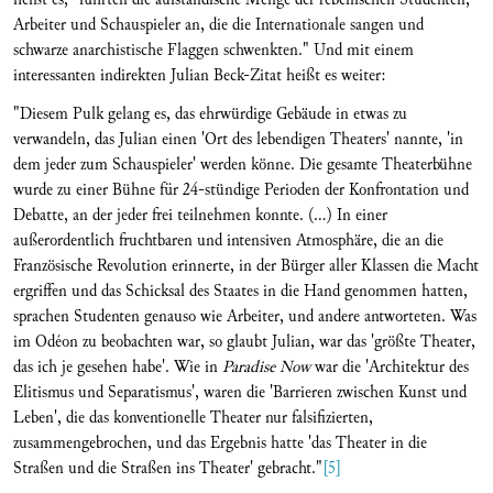
Arbeiter und Schauspieler an, die die Internationale sangen und
schwarze anarchistische Flaggen schwenkten." Und mit einem
interessanten indirekten Julian Beck-Zitat heißt es weiter:
"Diesem Pulk gelang es, das ehrwürdige Gebäude in etwas zu
verwandeln, das Julian einen 'Ort des lebendigen Theaters' nannte, 'in
dem jeder zum Schauspieler' werden könne. Die gesamte Theaterbühne
wurde zu einer Bühne für 24-stündige Perioden der Konfrontation und
Debatte, an der jeder frei teilnehmen konnte. (...) In einer
außerordentlich fruchtbaren und intensiven Atmosphäre, die an die
Französische Revolution erinnerte, in der Bürger aller Klassen die Macht
ergriffen und das Schicksal des Staates in die Hand genommen hatten,
sprachen Studenten genauso wie Arbeiter, und andere antworteten. Was
im Odéon zu beobachten war, so glaubt Julian, war das 'größte Theater,
das ich je gesehen habe'. Wie in
Paradise Now
war die 'Architektur des
Elitismus und Separatismus', waren die 'Barrieren zwischen Kunst und
Leben', die das konventionelle Theater nur falsifizierten,
zusammengebrochen, und das Ergebnis hatte 'das Theater in die
Straßen und die Straßen ins Theater' gebracht."
[5]