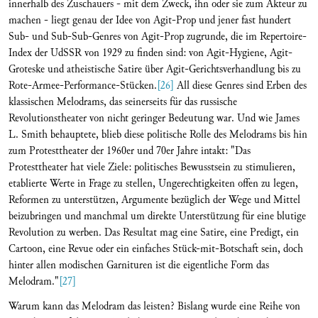
innerhalb des Zuschauers - mit dem Zweck, ihn oder sie zum Akteur zu
machen - liegt genau der Idee von Agit-Prop und jener fast hundert
Sub- und Sub-Sub-Genres von Agit-Prop zugrunde, die im Repertoire-
Index der UdSSR von 1929 zu finden sind: von Agit-Hygiene, Agit-
Groteske und atheistische Satire über Agit-Gerichtsverhandlung bis zu
Rote-Armee-Performance-Stücken.
[26]
All diese Genres sind Erben des
klassischen Melodrams, das seinerseits für das russische
Revolutionstheater von nicht geringer Bedeutung war. Und wie James
L. Smith behauptete, blieb diese politische Rolle des Melodrams bis hin
zum Protesttheater der 1960er und 70er Jahre intakt: "Das
Protesttheater hat viele Ziele: politisches Bewusstsein zu stimulieren,
etablierte Werte in Frage zu stellen, Ungerechtigkeiten offen zu legen,
Reformen zu unterstützen, Argumente bezüglich der Wege und Mittel
beizubringen und manchmal um direkte Unterstützung für eine blutige
Revolution zu werben. Das Resultat mag eine Satire, eine Predigt, ein
Cartoon, eine Revue oder ein einfaches Stück-mit-Botschaft sein, doch
hinter allen modischen Garnituren ist die eigentliche Form das
Melodram."
[27]
Warum kann das Melodram das leisten? Bislang wurde eine Reihe von