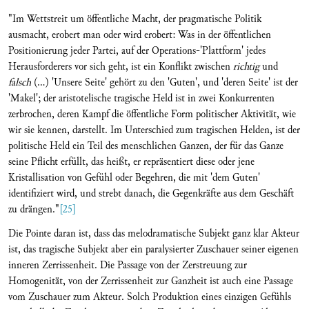
"Im Wettstreit um öffentliche Macht, der pragmatische Politik
ausmacht, erobert man oder wird erobert: Was in der öffentlichen
Positionierung jeder Partei, auf der Operations-'Plattform' jedes
Herausforderers vor sich geht, ist ein Konflikt zwischen
richtig
und
falsch
(...) 'Unsere Seite' gehört zu den 'Guten', und 'deren Seite' ist der
'Makel'; der aristotelische tragische Held ist in zwei Konkurrenten
zerbrochen, deren Kampf die öffentliche Form politischer Aktivität, wie
wir sie kennen, darstellt. Im Unterschied zum tragischen Helden, ist der
politische Held ein Teil des menschlichen Ganzen, der für das Ganze
seine Pflicht erfüllt, das heißt, er repräsentiert diese oder jene
Kristallisation von Gefühl oder Begehren, die mit 'dem Guten'
identifiziert wird, und strebt danach, die Gegenkräfte aus dem Geschäft
zu drängen."
[25]
Die Pointe daran ist, dass das melodramatische Subjekt ganz klar Akteur
ist, das tragische Subjekt aber ein paralysierter Zuschauer seiner eigenen
inneren Zerrissenheit. Die Passage von der Zerstreuung zur
Homogenität, von der Zerrissenheit zur Ganzheit ist auch eine Passage
vom Zuschauer zum Akteur. Solch Produktion eines einzigen Gefühls