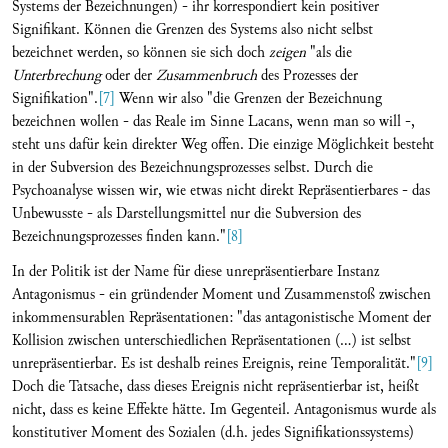
Systems der Bezeichnungen) - ihr korrespondiert kein positiver
Signifikant. Können die Grenzen des Systems also nicht selbst
bezeichnet werden, so können sie sich doch
zeigen
"als die
Unterbrechung
oder der
Zusammenbruch
des Prozesses der
Signifikation".
[7]
Wenn wir also "die Grenzen der Bezeichnung
bezeichnen wollen - das Reale im Sinne Lacans, wenn man so will -,
steht uns dafür kein direkter Weg offen. Die einzige Möglichkeit besteht
in der Subversion des Bezeichnungsprozesses selbst. Durch die
Psychoanalyse wissen wir, wie etwas nicht direkt Repräsentierbares - das
Unbewusste - als Darstellungsmittel nur die Subversion des
Bezeichnungsprozesses finden kann."
[8]
In der Politik ist der Name für diese unrepräsentierbare Instanz
Antagonismus - ein gründender Moment und Zusammenstoß zwischen
inkommensurablen Repräsentationen: "das antagonistische Moment der
Kollision zwischen unterschiedlichen Repräsentationen (...) ist selbst
unrepräsentierbar. Es ist deshalb reines Ereignis, reine Temporalität."
[9]
Doch die Tatsache, dass dieses Ereignis nicht repräsentierbar ist, heißt
nicht, dass es keine Effekte hätte. Im Gegenteil. Antagonismus wurde als
konstitutiver Moment des Sozialen (d.h. jedes Signifikationssystems)