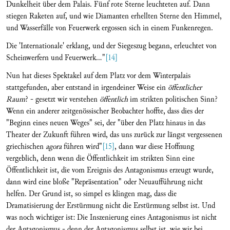
Dunkelheit über dem Palais. Fünf rote Sterne leuchteten auf. Dann
stiegen Raketen auf, und wie Diamanten erhellten Sterne den Himmel,
und Wasserfälle von Feuerwerk ergossen sich in einem Funkenregen.
Die 'Internationale' erklang, und der Siegeszug begann, erleuchtet von
Scheinwerfern und Feuerwerk..."
[14]
Nun hat dieses Spektakel auf dem Platz vor dem Winterpalais
stattgefunden, aber entstand in irgendeiner Weise ein
öffentlicher
Raum
? - gesetzt wir verstehen
öffentlich
im strikten politischen Sinn?
Wenn ein anderer zeitgenössischer Beobachter hoffte, dass dies der
"Beginn eines neuen Weges" sei, der "über den Platz hinaus in das
Theater der Zukunft führen wird, das uns zurück zur längst vergessenen
griechischen
agora
führen wird"
[15]
, dann war diese Hoffnung
vergeblich, denn wenn die Öffentlichkeit im strikten Sinn eine
Öffentlichkeit ist, die vom Ereignis des Antagonismus erzeugt wurde,
dann wird eine bloße "Repräsentation" oder Neuaufführung nicht
helfen. Der Grund ist, so simpel es klingen mag, dass die
Dramatisierung der Erstürmung nicht die Erstürmung selbst ist. Und
was noch wichtiger ist: Die Inszenierung eines Antagonismus ist nicht
der Antagonismus - denn der Antagonismus selbst ist, wie wir bei