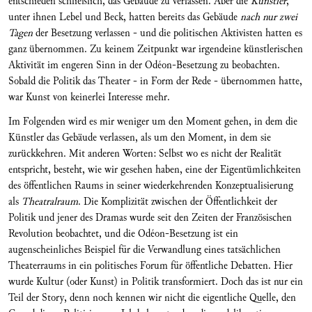
entschieden schließlich, das Gebäude zu verlassen. Aber die
Künstler
,
unter ihnen Lebel und Beck, hatten bereits das Gebäude
nach nur zwei
Tagen
der Besetzung verlassen - und die politischen Aktivisten hatten es
ganz übernommen. Zu keinem Zeitpunkt war irgendeine künstlerischen
Aktivität im engeren Sinn in der Odéon-Besetzung zu beobachten.
Sobald die Politik das Theater - in Form der Rede - übernommen hatte,
war Kunst von keinerlei Interesse mehr.
Im Folgenden wird es mir weniger um den Moment gehen, in dem die
Künstler das Gebäude verlassen, als um den Moment, in dem sie
zurückkehren. Mit anderen Worten: Selbst wo es nicht der Realität
entspricht, besteht, wie wir gesehen haben, eine der Eigentümlichkeiten
des öffentlichen Raums in seiner wiederkehrenden Konzeptualisierung
als
Theatralraum
. Die Komplizität zwischen der Öffentlichkeit der
Politik und jener des Dramas wurde seit den Zeiten der Französischen
Revolution beobachtet, und die Odéon-Besetzung ist ein
augenscheinliches Beispiel für die Verwandlung eines tatsächlichen
Theaterraums in ein politisches Forum für öffentliche Debatten. Hier
wurde Kultur (oder Kunst) in Politik transformiert. Doch das ist nur ein
Teil der Story, denn noch kennen wir nicht die eigentliche Quelle, den