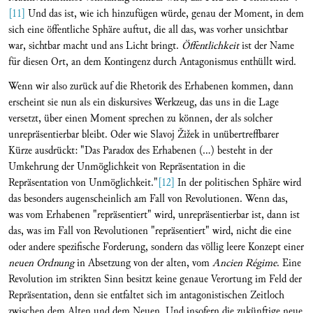
[11]
Und das ist, wie ich hinzufügen würde, genau der Moment, in dem
sich eine öffentliche Sphäre auftut, die all das, was vorher unsichtbar
war, sichtbar macht und ans Licht bringt.
Öffentlichkeit
ist der Name
für diesen Ort, an dem Kontingenz durch Antagonismus enthüllt wird.
Wenn wir also zurück auf die Rhetorik des Erhabenen kommen, dann
erscheint sie nun als ein diskursives Werkzeug, das uns in die Lage
versetzt, über einen Moment sprechen zu können, der als solcher
unrepräsentierbar bleibt. Oder wie Slavoj Žižek in unübertreffbarer
Kürze ausdrückt: "Das Paradox des Erhabenen (...) besteht in der
Umkehrung der Unmöglichkeit von Repräsentation in die
Repräsentation von Unmöglichkeit."
[12]
In der politischen Sphäre wird
das besonders augenscheinlich am Fall von Revolutionen. Wenn das,
was vom Erhabenen "repräsentiert" wird, unrepräsentierbar ist, dann ist
das, was im Fall von Revolutionen "repräsentiert" wird, nicht die eine
oder andere spezifische Forderung, sondern das völlig leere Konzept einer
neuen Ordnung
in Absetzung von der alten, vom
Ancien Régime
. Eine
Revolution im strikten Sinn besitzt keine genaue Verortung im Feld der
Repräsentation, denn sie entfaltet sich im antagonistischen Zeitloch
zwischen dem Alten und dem Neuen. Und insofern die zukünftige neue