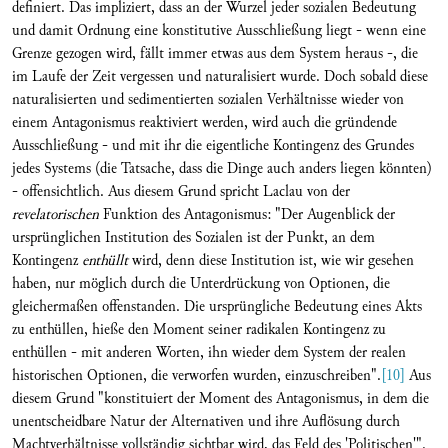
definiert. Das impliziert, dass an der Wurzel jeder sozialen Bedeutung
und damit Ordnung eine konstitutive Ausschließung liegt - wenn eine
Grenze gezogen wird, fällt immer etwas aus dem System heraus -, die
im Laufe der Zeit vergessen und naturalisiert wurde. Doch sobald diese
naturalisierten und sedimentierten sozialen Verhältnisse wieder von
einem Antagonismus reaktiviert werden, wird auch die gründende
Ausschließung - und mit ihr die eigentliche Kontingenz des Grundes
jedes Systems (die Tatsache, dass die Dinge auch anders liegen könnten)
- offensichtlich. Aus diesem Grund spricht Laclau von der
revelatorischen
Funktion des Antagonismus: "Der Augenblick der
ursprünglichen Institution des Sozialen ist der Punkt, an dem
Kontingenz
enthüllt
wird, denn diese Institution ist, wie wir gesehen
haben, nur möglich durch die Unterdrückung von Optionen, die
gleichermaßen offenstanden. Die ursprüngliche Bedeutung eines Akts
zu enthüllen, hieße den Moment seiner radikalen Kontingenz zu
enthüllen - mit anderen Worten, ihn wieder dem System der realen
historischen Optionen, die verworfen wurden, einzuschreiben".
[10]
Aus
diesem Grund "konstituiert der Moment des Antagonismus, in dem die
unentscheidbare Natur der Alternativen und ihre Auflösung durch
Machtverhältnisse vollständig sichtbar wird, das Feld des 'Politischen'".