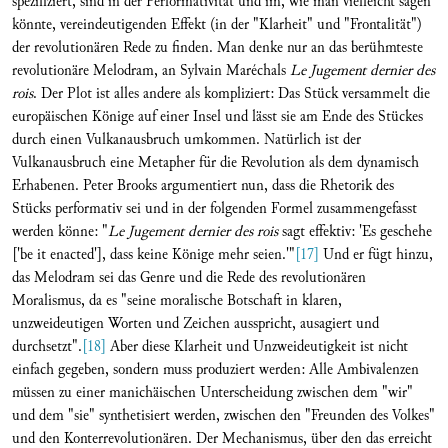
spezifiziert, sind in der Performativität und im, wie man vielleicht sagen
könnte, vereindeutigenden Effekt (in der "Klarheit" und "Frontalität")
der revolutionären Rede zu finden. Man denke nur an das berühmteste
revolutionäre Melodram, an Sylvain Maréchals
Le Jugement dernier des
rois
. Der Plot ist alles andere als kompliziert: Das Stück versammelt die
europäischen Könige auf einer Insel und lässt sie am Ende des Stückes
durch einen Vulkanausbruch umkommen. Natürlich ist der
Vulkanausbruch eine Metapher für die Revolution als dem dynamisch
Erhabenen. Peter Brooks argumentiert nun, dass die Rhetorik des
Stücks performativ sei und in der folgenden Formel zusammengefasst
werden könne: "
Le Jugement dernier des rois
sagt effektiv: 'Es geschehe
['be it enacted'], dass keine Könige mehr seien.'"
[17]
Und er fügt hinzu,
das Melodram sei das Genre und die Rede des revolutionären
Moralismus, da es "seine moralische Botschaft in klaren,
unzweideutigen Worten und Zeichen ausspricht, ausagiert und
durchsetzt".
[18]
Aber diese Klarheit und Unzweideutigkeit ist nicht
einfach gegeben, sondern muss produziert werden: Alle Ambivalenzen
müssen zu einer manichäischen Unterscheidung zwischen dem "wir"
und dem "sie" synthetisiert werden, zwischen den "Freunden des Volkes"
und den Konterrevolutionären. Der Mechanismus, über den das erreicht