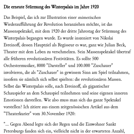
Die erneute Stürmung des Winterpalais im Jahre 1920
Das Beispiel, das ich zur Illustration einer
mimetischen
Wiederaufführung der Revolution heranziehen möchte, ist das
Massenspektakel, mit dem 1920 der dritte Jahrestag der Stürmung des
Winterpalais begangen wurde. Es wurde inszeniert von Nikolai
Evreinoff, dessen Hauptziel als Regisseur es war, ganz wie Julian Beck,
Theater mit dem Leben zu verschmelzen. Sein Massenspektakel übertraf
alle früheren revolutionären Festivitäten. Es sollte 500
Orchestermusiker, 8000 "Darsteller" und 100.000 "Zuschauer"
involvieren, die als "Zuschauer" in gewissem Sinn am Spiel teilnahmen,
insofern sie nämlich sich selbst spielten: die revolutionären Massen.
Selbst das Winterpalais solle, nach Evreinoff, als gigantischer
Schauspieler an dem Schauspiel teilnehmen und seine eigenen inneren
Emotionen darstellen. Wie also muss man sich das ganze Spektakel
vorstellen? Ich zitiere aus einem zeitgenössischen Artikel aus dem
"Theaterkurier" vom 30.November 1920:
"... Gegen Abend legte sich der Regen und die Einwohner Sankt
Petersburgs fanden sich ein, vielleicht nicht in der erwarteten Anzahl,