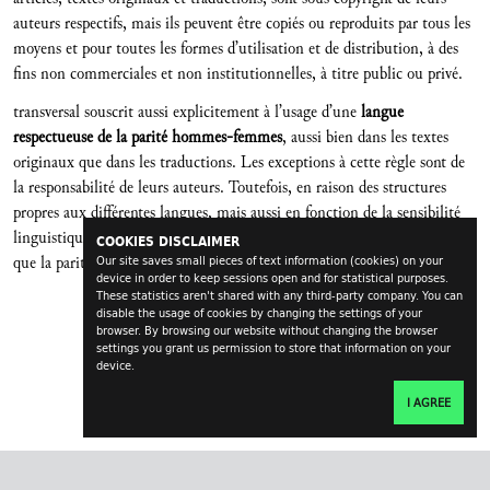
auteurs respectifs, mais ils peuvent être copiés ou reproduits par tous les
moyens et pour toutes les formes d’utilisation et de distribution, à des
fins non commerciales et non institutionnelles, à titre public ou privé.
transversal souscrit aussi explicitement à l’usage d’une
langue
respectueuse de la parité hommes-femmes
, aussi bien dans les textes
originaux que dans les traductions. Les exceptions à cette règle sont de
la responsabilité de leurs auteurs. Toutefois, en raison des structures
propres aux différentes langues, mais aussi en fonction de la sensibilité
linguistique personnelle des auteurs et des traducteurs, il est possible
COOKIES DISCLAIMER
que la parité s’exprime dans ce journal selon des modalités diverses.
Our site saves small pieces of text information (cookies) on your
device in order to keep sessions open and for statistical purposes.
These statistics aren't shared with any third-party company. You can
disable the usage of cookies by changing the settings of your
browser. By browsing our website without changing the browser
settings you grant us permission to store that information on your
device.
I AGREE