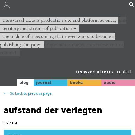
transversal texts es sitio de producción y plataforma al mismo
transversal texts is production site and platform at once,
tiempo,
territory and stream of publication −
territorio y corriente de publicación −
the middle of a becoming that never wants to become a
publishing company.
el medio de un devenir que nunca querrá convertirse en una
editorial.
transversal texts
|
contact
blog
journal
books
audio
Go back to previous page
aufstand der verlegten
06 2014