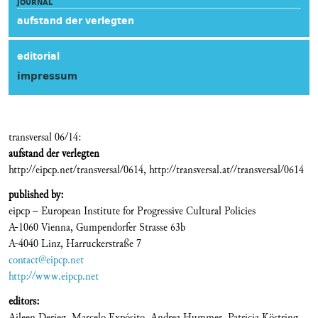
JOURNAL
aufstand der verlegten
editorial
impressum
transversal 06/14:
aufstand der verlegten
http://eipcp.net/transversal/0614, http://transversal.at//transversal/0614
published by:
eipcp – European Institute for Progressive Cultural Policies
A-1060 Vienna, Gumpendorfer Strasse 63b
A-4040 Linz, Harruckerstraße 7
contact@eipcp.net
http://www.eipcp.net
editors:
Aileen Derieg, Marcelo Expósito, Andrea Hummer, Patricia Köstring,