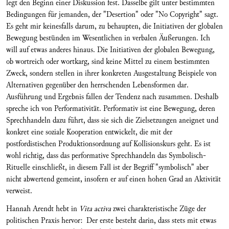
legt den Beginn einer Diskussion fest. Dasselbe gilt unter bestimmten
Be­dingungen für jemanden, der "Desertion" oder "No Copyright" sagt.
Es geht mir keinesfalls darum, zu behaupten, die Initiativen der globalen
Bewegung bestünden im Wesentlichen in verbalen Äußerungen. Ich
will auf etwas anderes hinaus. Die Initia­tiven der globalen Bewegung,
ob wortreich oder wortkarg, sind keine Mittel zu einem bestimmten
Zweck, sondern stellen in ihrer konkreten Ausge­stal­tung Beispiele von
Alternativen gegenüber den herrschenden Lebensformen dar.
Ausführung und Ergebnis fallen der Tendenz nach zusammen. Deshalb
spreche ich von Performativi­tät. Performativ ist eine Bewegung, deren
Sprech­han­deln dazu führt, dass sie sich die Zielsetzungen aneignet und
konkret eine soziale Kooperation ent­wickelt, die mit der
postfordistischen Produktions­ordnung auf Kollisionskurs geht. Es ist
wohl richtig, dass das performative Sprechhandeln das Symbo­lisch-
Rituelle einschließt, in diesem Fall ist der Be­griff "symbolisch" aber
nicht abwertend gemeint, insofern er auf ei­nen hohen Grad an Aktivität
verweist.
Hannah Arendt hebt in
Vita activa
zwei charakteristische Züge der
politischen Praxis hervor: Der er­ste besteht darin, dass stets mit etwas