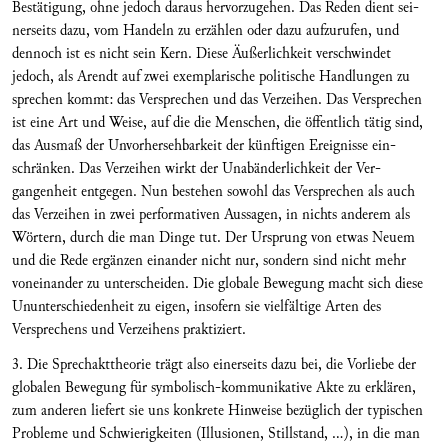
Bestätigung, ohne je­doch daraus hervorzugehen. Das Reden dient sei­
nerseits dazu, vom Handeln zu erzählen oder dazu aufzurufen, und
dennoch ist es nicht sein Kern. Die­se Äußerlichkeit verschwindet
jedoch, als Arendt auf zwei exemplarische politische Handlungen zu
sprechen kommt: das Versprechen und das Verzeihen. Das Verspre­chen
ist eine Art und Weise, auf die die Menschen, die öffentlich tätig sind,
das Ausmaß der Unvorher­sehbarkeit der künftigen Ereignisse ein­
schränken. Das Verzeihen wirkt der Unabänderlichkeit der Ver­
gangenheit entgegen. Nun bestehen sowohl das Ver­sprechen als auch
das Verzeihen in zwei performativen Aussagen, in nichts anderem als
Wörtern, durch die man Dinge tut. Der Ursprung von etwas Neuem
und die Rede ergänzen einander nicht nur, sondern sind nicht mehr
voneinander zu unterschei­den. Die globale Bewegung macht sich diese
Unun­terschiedenheit zu eigen, insofern sie vielfältige Arten des
Versprechens und Verzeihens praktiziert.
3. Die Sprechakttheorie trägt also einerseits dazu bei, die Vorliebe der
globalen Bewegung für symbo­lisch-kommunikative Akte zu erklären,
zum an­deren liefert sie uns konkrete Hinweise bezüglich der typi­schen
Probleme und Schwierigkeiten (Illu­sionen, Stillstand, …), in die man