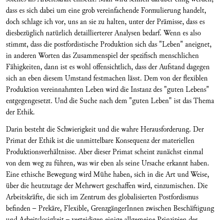
dass es sich dabei um eine grob vereinfachende Formulierung handelt,
doch schlage ich vor, uns an sie zu halten, unter der Prämisse, dass es
diesbezüglich natürlich detaillierterer Analysen bedarf. Wenn es also
stimmt, dass die postfor­distische Produktion sich das "Leben" aneignet,
in anderen Worten das Zu­sammenspiel der spezifisch menschlichen
Fähig­keiten, dann ist es wohl offensichtlich, dass der Aufstand dagegen
sich an eben die­sem Umstand festmachen lässt. Dem von der flexiblen
Produktion vereinnahmten Leben wird die Instanz des "guten Lebens"
entgegengesetzt. Und die Suche nach dem "guten Leben" ist das Thema
der Ethik.
Darin besteht die Schwierigkeit und die wahre Her­ausforderung. Der
Primat der Ethik ist die unmittelbare Konsequenz der materiellen
Produktionsver­hältnisse. Aber dieser Primat scheint zunächst einmal
von dem weg zu führen, was wir eben als seine Ursache erkannt haben.
Eine ethische Bewegung wird Mühe haben, sich in die Art und Weise,
über die heutzutage der Mehrwert geschaffen wird, ein­zumischen. Die
Arbeitskräfte, die sich im Zentrum des globalisierten Postfordismus
befinden – Pre­käre, Flexible, Grenz­gängerInnen zwischen Be­schäftigung
und Arbeitslosigkeit – verteidigen eini­ge allgemeine Prinzipien der