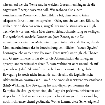
wissen, auf welche Weise und in welchen Zusammenhängen sie die
angestaute Energie einsetzen soll. Wir wohnen also einem
wundersamen Prozess der Schatzbil­dung bei, dem vorerst keine
adäquaten Investitio­nen entsprechen. Oder, um ein weiteres Bild zu be­
mühen, wir haben ein neues, ausgefeiltes und leistungsstarkes High-
Tech-Gerät vor uns, ohne über dessen Gebrauchsanleitung zu verfügen.
Die symbolisch-mediale Dimension (rote Zonen, in die De­
monstrierende ein paar Meter eindringen, internationale Foren, die als
Momentaufnahmen der in Entwicklung befindli­chen "neuen Spezies"
herum­gereicht werden wie Polaroid-Fotos usw.) war zu­gleich Chance
und Grenze. Einerseits hat sie für die Akkumulation der Energien
gesorgt, andererseits aber deren Einsatz verhindert oder unendlich auf­
geschoben. Jede/r Aktivist/in ist sich dessen be­wusst: Die globale
Bewegung ist noch nicht im­stande, auf die aktuelle kapitalistische
Akkumula­tion einzuwirken – im Sinne einer als zersetzend verstandenen
(Ein)-Wirkung. Die Bewegung hat also diejenigen Formen des
Kampfes, die dazu geeignet sind, die Lage der prekären, befristeten und
atypischen Arbeit in subversives politisches Vermögen zu verwandeln,
noch nicht ausreichend gebündelt. Woher kommt diese Schwierigkeit?