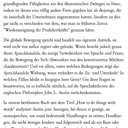
grundlegenden Fähigkeiten aus den ökonomischen Zwängen zu lö­sen,
indem sie diesen eine völlig andere Form ge­ge­ben hat als diejenige, die
sie innerhalb der Un­ter­nehmen angenommen hatten. Insofern ist dies
gar nicht so verschieden von dem, was man in frü­heren Zeiten
"Wiederaneignung der Produktivkräf­te" genannt hätte.
Die globale Bewegung spricht und handelt aus eige­nem Antrieb, sie
wird nicht von außen regiert oder gelenkt. Worin besteht jedoch genau
dieses
Sprech­handeln
, die innige Verwobenheit von Sprache und Praxis,
die die Bewegung des Sich-Abwendens von den konstituierten Mächten
charakterisiert? Und vor allem, unter welchen Bedingungen zeigt das
Sprech­handeln
Wirkung, wann verändert es die Zu- und Umstände? In
welchen Fällen bleibt es hingegen leere Geste? Um diese Fragen zu
beantworten, ist es vielleicht nützlich, auf die Sprechakttheorie des
englischen Philosophen John L. Austin zurückzukommen.
In seinem berühmten Buch mit dem Titel „How to do things with
words“ analysiert Austin jene Aussa­gen, bei denen es genügt, sie
auszusprechen, um sozial bedeutende Handlungen zu setzen; Handlun­
gen, die nicht weniger konkret und folgenreich sind als ein Kuss oder