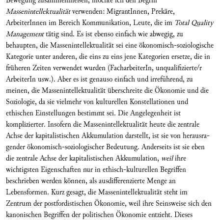
Be­wegung zusammenfließen, möchte ich den Begriff
Massenintellektualität
verwenden: MigrantInnen, Prekäre,
ArbeiterInnen im Be­reich Kommunikation, Leute, die im
Total Quality
Management
tätig sind. Es ist ebenso einfach wie ab­wegig, zu
behaupten, die Massenintellektualität sei eine ökonomisch-soziologische
Kategorie unter ande­ren, die eins zu eins jene Kategorien ersetze, die in
früheren Zeiten verwendet wurden (Fachar­bei­terIn, unqualifizierte/r
ArbeiterIn usw.). Aber es ist genauso einfach und irreführend, zu
meinen, die Massenin­tellektualität überschreite die Ökonomie und die
Soziologie, da sie vielmehr von kulturellen Konstellatio­nen und
ethischen Einstellungen be­stimmt sei. Die Angelegenheit ist
komplizierter. Insofern die Massen­intellektualität heute die zentrale
Achse der kapitalistischen Akkumulation dar­stellt, ist sie von herausra­
gender ökonomisch-sozio­logischer Bedeutung. Anderseits ist sie eben
die zentrale Achse der kapitalisti­schen Akkumulation,
weil
ihre
wichtigsten Eigenschaften nur in ethisch-kulturellen Begriffen
beschrieben werden können, als ausdifferenzierte Menge an
Lebensformen. Kurz gesagt, die Massenintellektualität steht im
Zentrum der postfordistischen Ökonomie, weil ihre Seins­weise sich den
kanonischen Begriffen der politi­schen Ökonomie entzieht. Dieses