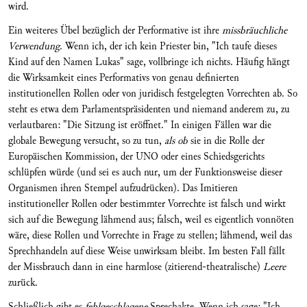
wird.
Ein weiteres Übel bezüglich der Performative ist ihre
missbräuchliche
Verwendung
. Wenn ich, der ich kein Priester bin, "Ich taufe dieses
Kind auf den Namen Lukas" sage, vollbringe ich nichts. Häufig hängt
die Wirksamkeit eines Performativs von ge­nau definierten
institutionellen Rollen oder von ju­ridisch festge­legten Vorrechten ab. So
steht es et­wa dem Parlamentspräsidenten und niemand ande­rem zu, zu
ver­lautbaren: "Die Sitzung ist eröffnet." In einigen Fällen war die
globale Bewegung versucht, so zu tun,
als ob
sie in die Rolle der
Europä­ischen Kommission, der UNO oder eines Schiedsge­richts
schlüpfen würde (und sei es auch nur, um der Funktionsweise dieser
Organismen ihren Stem­pel aufzudrücken). Das Imi­tieren
institutioneller Rollen oder bestimmter Vorrechte ist falsch und wirkt
sich auf die Bewegung läh­mend aus; falsch, weil es eigentlich vonnöten
wäre, diese Rollen und Vorrechte in Frage zu stellen; läh­mend, weil das
Sprechhandeln auf diese Weise unwirksam bleibt. Im besten Fall fällt
der Missbrauch dann in eine harmlose (zitierend-theatralische)
Leere
zurück.
Schließlich gibt es
fehlgeschlagene
Sprechakte. Wenn ich sage: "Ich