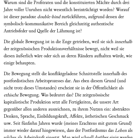
Wa­rum sind die Pro­fitraten und die konstituierten Mäch­te durch drei
Jahre voller Unruhen nicht wesentlich beeinträchtigt worden? Worauf
ist dieser paradoxe
double-bind
zurückführen, aufgrund des­sen der
symbolisch-kommu­nikative Bereich gleich­zeitig authentische
Antriebsfeder und Quelle der Lähmung ist?
Die globale Bewegung ist in die Enge getrieben, weil sie sich
innerhalb
der zeitgenössischen Pro­dukt­ions­verhältnisse bewegt, nicht weil sie
diesen äußerlich wäre oder sich an deren Rändern aufhalten würde, wie
einige behaupten.
Die Bewegung stellt die konfliktgeladene Schnitt­stel­le innerhalb des
postfordistischen Arbeitspro­zesses dar. Aus eben diesem Grund (und
nicht trotz dieses Umstandes) erscheint sie in der Öffentlich­keit als
ethische
Bewegung. Was bedeutet das? Die zeitgenössische
kapitalistische Produktion setzt alle Fertig­keiten, die unsere Art
gegenüber allen ande­ren auszeichnen, zu ihrem Nutzen ein: abstraktes
Denken, Sprache, Einbildungskraft, Affekte, ästhe­tischen Geschmack
usw. Seit fünfzehn Jahren wur­de (meines Erachtens mit gutem Grund)
immer wie­der darauf hingewiesen, dass der Postfordismus das
Leben
als
solches als Arbeitskraft einsetzt. Man wird schnell darüber einig werden,