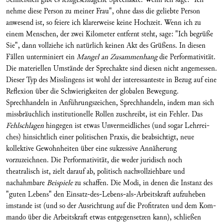
nehme diese Person zu meiner Frau", ohne dass die geliebte Person
anwesend ist, so feiere ich klarerweise keine Hochzeit. Wenn ich zu
einem Menschen, der zwei Kilometer entfernt steht, sage: "Ich begrüße
Sie", dann vollziehe ich natürlich keinen Akt des Grüßens. In diesen
Fällen unterminiert ein
Mangel an Zusammenhang
die Performativität.
Die materiellen Umstände der Sprechakte sind diesen nicht angemessen.
Dieser Typ des Misslingens ist wohl der interessanteste in Bezug auf eine
Reflexion über die Schwierigkeiten der globalen Bewegung.
Sprechhandeln in Anfüh­rungszeichen, Sprechhandeln, indem man sich
miss­bräuchlich institutionelle Rol­len zuschreibt, ist ein Fehler. Das
Fehlschlagen
hingegen ist etwas Unvermeidliches (und sogar Lehrrei­
ches) hinsicht­lich einer politischen Praxis, die beabsichtigt, neue
kollektive Gewohnheiten über eine suk­zessive An­näherung
vorzuzeichnen. Die Performativität, die weder juridisch noch
theatralisch ist, zielt darauf ab, politisch nachvollziehbare und
nachahmbare
Beispiele
zu schaffen. Die Modi, in denen die In­stanz des
"guten Lebens" den Einsatz-des-Lebens-als-Arbeitskraft aufzuheben
imstande ist (und so der Ausrichtung auf die Profitraten und dem Kom­
mando über die Arbeitskraft etwas entgegensetzen kann), schließen