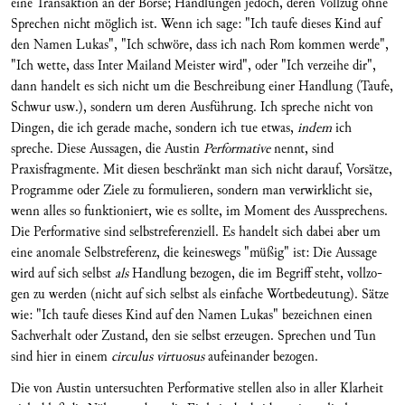
eine Transaktion an der Börse; Handlungen jedoch, deren Vollzug ohne
Sprechen nicht möglich ist. Wenn ich sage: "Ich taufe dieses Kind auf
den Namen Lukas", "Ich schwöre, dass ich nach Rom kommen werde",
"Ich wette, dass Inter Mailand Meister wird", oder "Ich verzeihe dir",
dann handelt es sich nicht um die Beschreibung einer Handlung (Taufe,
Schwur usw.), sondern um deren Ausführung. Ich spreche nicht von
Dingen, die ich gerade mache, son­dern ich tue etwas,
indem
ich
spreche. Diese Aussagen, die Austin
Performative
nennt, sind
Praxisfrag­mente. Mit diesen beschränkt man sich nicht darauf, Vorsätze,
Programme oder Ziele zu formulieren, sondern man verwirklicht sie,
wenn alles so funktioniert, wie es sollte, im Moment des Aussprechens.
Die Performative sind selbstrefe­renziell. Es handelt sich dabei aber um
eine anoma­le Selbstreferenz, die kei­neswegs "müßig" ist: Die Aussage
wird auf sich selbst
als
Handlung bezogen, die im Begriff steht, vollzo­
gen zu werden (nicht auf sich selbst als einfache Wortbedeutung). Sätze
wie: "Ich taufe dieses Kind auf den Namen Lukas" be­zeichnen einen
Sachverhalt oder Zustand, den sie selbst erzeugen. Sprechen und Tun
sind hier in einem
circulus virtuosus
aufeinander bezogen.
Die von Austin untersuchten Performative stellen also in aller Klarheit