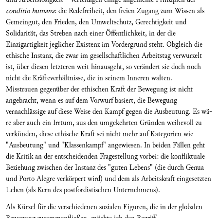
conditio humana
: die Redefreiheit, den freien Zugang zum Wissen als
Gemeingut, den Frieden, den Um­weltschutz, Ge­rech­tigkeit und
Solidarität, das Streben nach einer Öffentlichkeit, in der die
Einzigartigkeit jeglicher Existenz im Vordergrund steht. Obgleich die
ethi­sche Instanz, die zwar im gesellschaftlichen Ar­beits­tag verwurzelt
ist, über diesen letzteren weit hinausgeht, so verändert sie doch noch
nicht die Kräf­teverhältnisse, die in seinem Inneren walten.
Misstrauen gegenüber der ethischen Kraft der Be­wegung ist nicht
angebracht, wenn es auf dem Vor­wurf basiert, die Bewegung
vernachlässige auf die­se Weise den Kampf gegen die Ausbeutung. Es wä­
re aber auch ein Irrtum, aus den umgekehrten Grün­den weihevoll zu
verkünden, diese ethische Kraft sei nicht mehr auf Kategorien wie
"Ausbeu­tung" und "Klassenkampf" angewiesen. In beiden Fällen geht
die Kritik an der entscheidenden Frage­stellung vorbei: die konfliktuale
Beziehung zwischen der Instanz des "guten Lebens" (die durch Genua
und Porto Alegre verkörpert wird) und dem als Arbeitskraft eingesetzten
Leben (als Kern des postfordistischen Unternehmens).
Als Kürzel für die verschiedenen sozialen Figuren, die in der globalen