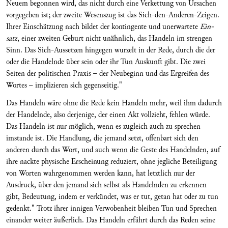
Neuem be­gonnen wird, das nicht durch eine Verkettung von Ursachen
vorgegeben ist; der zweite Wesenszug ist das Sich-den-Anderen-Zeigen.
Ihrer Einschätzung nach bildet der kontingente und unerwartete
Ein­
satz
, einer zweiten Geburt nicht unähnlich, das Handeln im strengen
Sinn. Das Sich-Aussetzen hin­gegen wurzelt in der Rede, durch die der
oder die Handelnde über sein oder ihr Tun Auskunft gibt. Die zwei
Seiten der politischen Praxis – der Neubeginn und das Ergreifen des
Wor­tes – implizieren sich gegenseitig."
Das Handeln wäre ohne die Rede kein Handeln mehr, weil ihm dadurch
der Handelnde, also derjenige, der einen Akt vollzieht, fehlen wür­de.
Das Handeln ist nur möglich, wenn es zugleich auch zu sprechen
imstande ist. Die Handlung, die jemand setzt, offenbart sich den
anderen durch das Wort, und auch wenn die Geste des Handelnden, auf
ihre nackte physische Erscheinung reduziert, ohne jeg­liche Beteiligung
von Worten wahrgenommen werden kann, hat letztlich nur der
Ausdruck, über den jemand sich selbst als Handelnden zu erkennen
gibt, Bedeutung, indem er verkündet, was er tut, getan hat oder zu tun
ge­denkt." Trotz ihrer innigen Verwobenheit bleiben Tun und Spre­chen
einander weiter äußerlich. Das Han­deln er­fährt durch das Reden seine