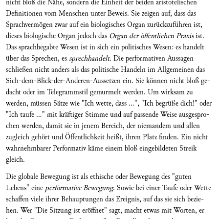
nicht bloß die Nähe, sondern die Einheit der beiden aristotelischen
Definitionen vom Menschen unter Beweis. Sie zeigen auf, dass das
Sprachvermögen zwar auf ein biologisches Or­gan zurückzuführen ist,
dieses biologische Organ jedoch das
Organ der öffentlichen Praxis
ist.
Das sprachbegabte Wesen ist in sich ein politisches We­sen: es handelt
über das Sprechen, es
sprechhandelt
. Die performativen Aussagen
schließen nicht anders als das politi­sche Handeln im Allgemeinen das
Sich-dem-Blick-der-Anderen-Aussetzen ein. Sie können nicht bloß ge­
dacht oder im Telegrammstil gemurmelt werden. Um wirksam zu
werden, müs­sen Sätze wie "Ich wette, dass …", "Ich begrüße dich!" oder
"Ich taufe …" mit kräftiger Stimme und auf passende Weise ausgespro­
chen werden, damit sie in jenem Bereich, der niemandem und allen
zugleich gehört und Öffentlichkeit heißt, ihren Platz finden. Ein nicht
wahrnehmbarer Performativ käme einem bloß eingebildeten Streik
gleich.
Die globale Bewegung ist als ethische oder Bewe­gung des "guten
Lebens" eine
performative Bewe­gung
. Sowie bei einer Taufe oder Wette
schaffen viele ihrer Behauptungen das Ereignis, auf das sie sich bezie­
hen. Wer "Die Sitzung ist eröffnet" sagt, macht etwas mit Worten, er