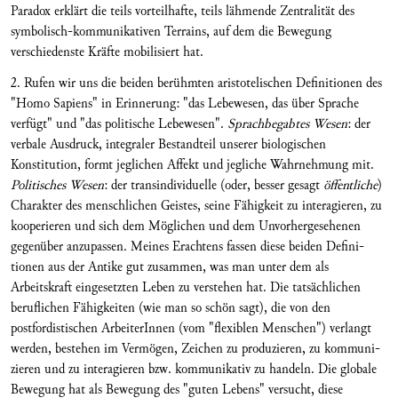
Paradox erklärt die teils vorteilhafte, teils lähmende Zentralität des
symbolisch-kommunikativen Terrains, auf dem die Bewegung
verschiedenste Kräfte mobilisiert hat.
2. Rufen wir uns die beiden berühmten aristoteli­schen Definitionen des
"Homo Sapiens" in Erinne­rung: "das Lebewesen, das über Sprache
verfügt" und "das politische Lebewesen".
Sprachbegabtes Wesen
: der
verbale Ausdruck, integraler Bestandteil unserer biologischen
Konstitution, formt jeglichen Affekt und jegliche Wahrnehmung mit.
Politisches Wesen
: der transindividuelle (oder, besser gesagt
öffentliche
)
Charakter des menschlichen Geistes, seine Fähigkeit zu interagieren, zu
kooperieren und sich dem Mögli­chen und dem Unvorhergesehenen
gegenüber anzupassen. Meines Erachtens fassen diese beiden Defini­
tionen aus der Antike gut zu­sammen, was man unter dem als
Arbeitskraft ein­gesetzten Leben zu verste­hen hat. Die tatsächlichen
beruflichen Fähigkeiten (wie man so schön sagt), die von den
postfordistischen ArbeiterInnen (vom "flexiblen Menschen") verlangt
werden, bestehen im Vermögen, Zeichen zu produ­zieren, zu kommuni­
zieren und zu interagieren bzw. kommunikativ zu handeln. Die globale
Bewegung hat als Bewegung des "guten Lebens" versucht, diese