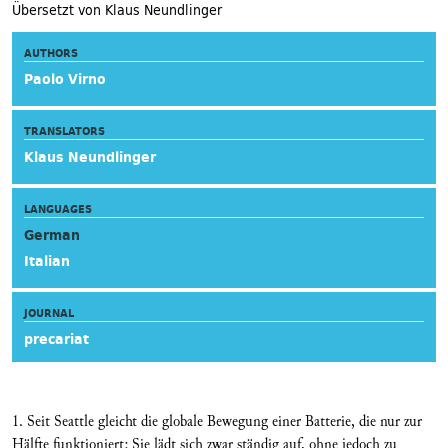
Übersetzt von Klaus Neundlinger
AUTHORS
Paolo Virno
TRANSLATORS
Klaus Neundlinger
LANGUAGES
German
Italian
JOURNAL
precariat
1. Seit Seattle gleicht die globale Bewegung einer Batterie, die nur zur
Hälfte funktioniert: Sie lädt sich zwar ständig auf, ohne jedoch zu