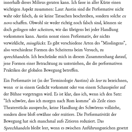
innerhalb dieses Milieus gera­ten kann. Ich fasse in aller Kürze einen
wichtigen Aspekt zusammen: Laut Austin sind die Performative nicht
wahr oder falsch, da sie keine Tatsachen beschreiben, sondern solche
ex
novo
schaffen. Obwohl sie weder richtig noch falsch sind, können sie
doch
gelingen
oder
scheitern
, wie das übrigens bei jeder Handlung
vorkommen kann. Austin nennt einen Performativ, der nichts
verwirklicht,
missglückt
. Es gibt verschiedene Arten des "Misslingens",
also verschiedene Formen des Schei­terns beim Versuch, zu
sprechhandeln
. Ich be­schränke mich in diesem Zusammenhang darauf,
jene Formen einer Betrachtung zu unterziehen, die die performativen
Praktiken der globalen Bewegung betreffen.
Ein Performativ ist (in der Terminologie Austins) als
leer
zu bezeichnen,
wenn er in einem Gedicht vor­kommt oder von einem Schauspieler auf
der Bühne vorgetragen wird. Es ist klar, dass ich, wenn ich den Satz:
"Ich schwöre, dass ich morgen nach Rom komme" als Zeile eines
Theaterstücks aus­spreche, keine Handlung des Schwörens vollziehe,
sondern diese bloß erwähne oder rezitiere. Die Per­formativität der
Bewegung hat sich manchmal aufs Zitieren reduziert. Das
Sprechhandeln
bleibt leer, wenn es zwischen Anführungszeichen gesetzt