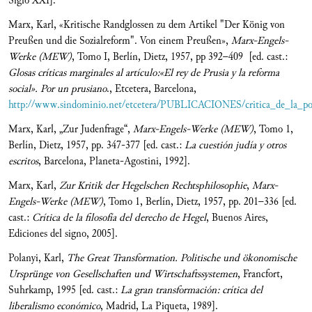
Siglo XXI].
Marx, Karl, «Kritische Randglossen zu dem Artikel "Der König von
Preußen und die Sozialreform". Von einem Preußen»,
Marx-Engels-
Werke (MEW)
, Tomo I, Berlín, Dietz, 1957, pp 392–409 [ed. cast.:
Glosas críticas marginales al artículo:«El rey de Prusia y la reforma
social». Por un prusiano
., Etcetera, Barcelona,
http://www.sindominio.net/etcetera/PUBLICACIONES/critica_de_la_polit
Marx, Karl, „Zur Judenfrage“,
Marx-Engels-Werke (MEW)
, Tomo 1,
Berlín, Dietz, 1957, pp. 347-377 [ed. cast.:
La cuestión judía y otros
escritos
, Barcelona, Planeta-Agostini, 1992].
Marx, Karl,
Zur Kritik der Hegelschen Rechtsphilosophie
,
Marx-
Engels-Werke (MEW)
, Tomo 1, Berlín, Dietz, 1957, pp. 201–336 [ed.
cast.:
Crítica de la filosofía del derecho de Hegel
, Buenos Aires,
Ediciones del signo, 2005].
Polanyi, Karl,
The Great Transformation. Politische und ökonomische
Ursprünge von Gesellschaften und Wirtschaftssystemen
, Francfort,
Suhrkamp, 1995 [ed. cast.:
La gran transformación: crítica del
liberalismo económico
, Madrid, La Piqueta, 1989].