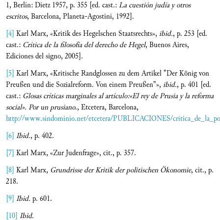
1, Berlín: Dietz 1957, p. 355 [ed. cast.:
La cuestión judía y otros
escritos
, Barcelona, Planeta-Agostini, 1992].
[4]
Karl Marx, «Kritik des Hegelschen Staatsrechts»,
ibid.
, p. 253 [ed.
cast.:
Crítica de la filosofía del derecho de Hegel
, Buenos Aires,
Ediciones del signo, 2005].
[5]
Karl Marx, «Kritische Randglossen zu dem Artikel "Der König von
Preußen und die Sozialreform. Von einem Preußen"»,
ibid.
, p. 401 [ed.
cast.:
Glosas críticas marginales al artículo:«El rey de Prusia y la reforma
social». Por un prusiano
., Etcetera, Barcelona,
http://www.sindominio.net/etcetera/PUBLICACIONES/critica_de_la_polit
[6]
Ibid.
, p. 402.
[7]
Karl Marx, «Zur Judenfrage», cit., p. 357.
[8]
Karl Marx,
Grundrisse der Kritik der politischen Ökonomie
, cit., p.
218.
[9]
Ibid.
p. 601.
[10]
Ibid
.