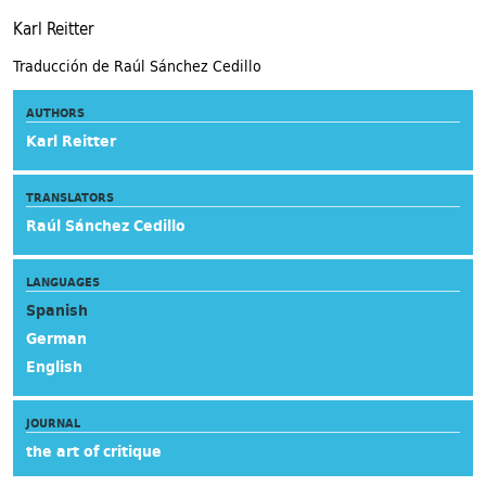
Karl Reitter
Traducción de Raúl Sánchez Cedillo
AUTHORS
Karl Reitter
TRANSLATORS
Raúl Sánchez Cedillo
LANGUAGES
Spanish
German
English
JOURNAL
the art of critique