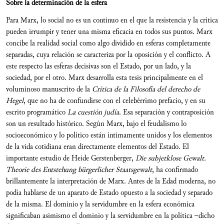
Sobre la determinación de la esfera
Para Marx, lo social no es un continuo en el que la resistencia y la crítica
pueden irrumpir y tener una misma eficacia en todos sus puntos. Marx
concibe la realidad social como algo dividido en esferas completamente
separadas, cuya relación se caracteriza por la oposición y el conflicto. A
este respecto las esferas decisivas son el Estado, por un lado, y la
sociedad, por el otro. Marx desarrolla esta tesis principalmente en el
voluminoso manuscrito de la
Crítica de la Filosofía del derecho de
Hegel
, que no ha de confundirse con el celebérrimo prefacio, y en su
escrito programático
La cuestión judía
. Esa separación y contraposición
son un resultado histórico. Según Marx, bajo el feudalismo lo
socioeconómico y lo político están íntimamente unidos y los elementos
de la vida cotidiana eran directamente elementos del Estado. El
importante estudio de Heide Gerstenberger,
Die subjetklose Gewalt.
Theorie des Entstehung bürgerlicher Staatsgewalt
, ha confirmado
brillantemente la interpretación de Marx. Antes de la Edad moderna, no
podía hablarse de un aparato de Estado opuesto a la sociedad y separado
de la misma. El dominio y la servidumbre en la esfera económica
significaban asimismo el dominio y la servidumbre en la política –dicho