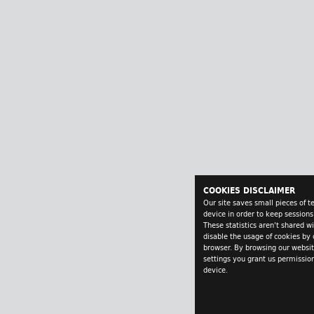
COOKIES DISCLAIMER
Our site saves small pieces of t
device in order to keep sessions
These statistics aren't shared w
disable the usage of cookies by 
browser. By browsing our websi
settings you grant us permission
device.