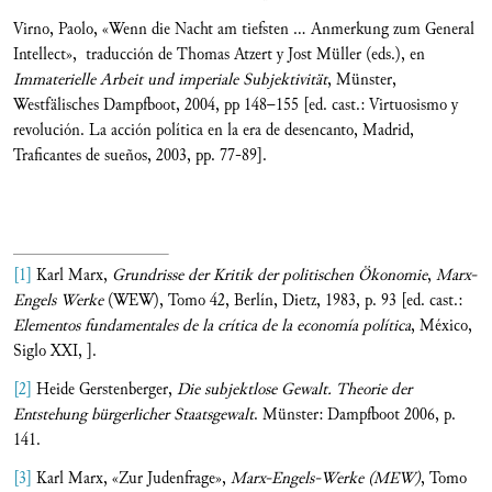
Virno, Paolo, «Wenn die Nacht am tiefsten … Anmerkung zum General
Intellect», traducción de Thomas Atzert y Jost Müller (eds.), en
Immaterielle Arbeit und imperiale Subjektivität
, Münster,
Westfälisches Dampfboot, 2004, pp 148–155 [ed. cast.: Virtuosismo y
revolución. La acción política en la era de desencanto, Madrid,
Traficantes de sueños, 2003, pp. 77-89].
[1]
Karl Marx,
Grundrisse der Kritik der politischen Ökonomie
,
Marx-
Engels Werke
(WEW), Tomo 42, Berlín, Dietz, 1983, p. 93 [ed. cast.:
Elementos fundamentales de la crítica de la economía política
, México,
Siglo XXI, ].
[2]
Heide Gerstenberger,
Die subjektlose Gewalt. Theorie der
Entstehung bürgerlicher Staatsgewalt
. Münster: Dampfboot 2006, p.
141.
[3]
Karl Marx, «Zur Judenfrage»,
Marx-Engels-Werke (MEW)
, Tomo