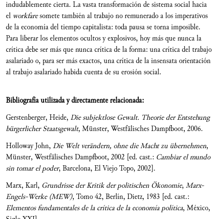
indudablemente cierta. La vasta transformación de sistema social hacia
el
workfare
somete también al trabajo no remunerado a los imperativos
de la economía del tiempo capitalista: toda pausa se torna imposible.
Para liberar los elementos ocultos y explosivos, hoy más que nunca la
crítica debe ser más que nunca crítica de la forma: una crítica del trabajo
asalariado o, para ser más exactos, una crítica de la insensata orientación
al trabajo asalariado habida cuenta de su erosión social.
Bibliografía utilizada y directamente relacionada:
Gerstenberger, Heide,
Die subjektlose Gewalt. Theorie der Entstehung
bürgerlicher Staatsgewalt
, Münster, Westfälisches Dampfboot, 2006.
Holloway John,
Die Welt verändern, ohne die Macht zu übernehmen
,
Münster, Westfälisches Dampfboot, 2002 [ed. cast.:
Cambiar el mundo
sin tomar el poder
, Barcelona, El Viejo Topo, 2002].
Marx, Karl,
Grundrisse der Kritik der politischen Ökonomie
,
Marx-
Engels-Werke (MEW)
, Tomo 42, Berlín, Dietz, 1983 [ed. cast.:
Elementos fundamentales de la crítica de la economía política
, México,