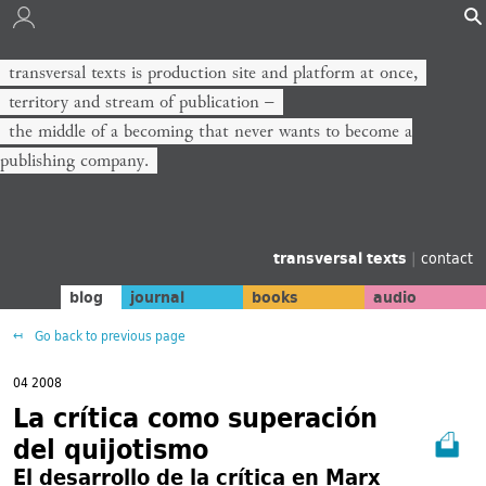
transversal texts is production site and platform at once,
territory and stream of publication −
the middle of a becoming that never wants to become a
publishing company.
transversal texts
|
contact
blog
journal
books
audio
Go back to previous page
04 2008
La crítica como superación
del quijotismo
El desarrollo de la crítica en Marx