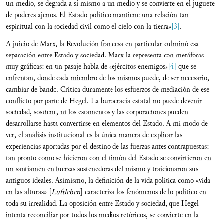
un medio, se degrada a sí mismo a un medio y se convierte en el juguete
de poderes ajenos. El Estado político mantiene una relación tan
espiritual con la sociedad civil como el cielo con la tierra»
[3]
.
A juicio de Marx, la Revolución francesa en particular culminó esa
separación entre Estado y sociedad. Marx la representa con metáforas
muy gráficas: en un pasaje habla de «ejércitos enemigos»
[4]
que se
enfrentan, donde cada miembro de los mismos puede, de ser necesario,
cambiar de bando. Crítica duramente los esfuerzos de mediación de ese
conflicto por parte de Hegel. La burocracia estatal no puede devenir
sociedad, sostiene, ni los estamentos y las corporaciones pueden
desarrollarse hasta convertirse en elementos del Estado. A mi modo de
ver, el análisis institucional es la única manera de explicar las
experiencias aportadas por el destino de las fuerzas antes contrapuestas:
tan pronto como se hicieron con el timón del Estado se convirtieron en
un santiamén en fuerzas sostenedoras del mismo y traicionaron sus
antiguos ideales. Asimismo, la definición de la vida política como «vida
en las alturas» [
Luftleben
]
caracteriza los fenómenos de lo político en
toda su irrealidad. La oposición entre Estado y sociedad, que Hegel
intenta reconciliar por todos los medios retóricos, se convierte en la