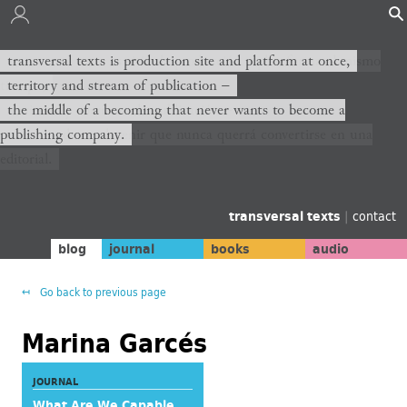
transversal texts es sitio de producción y plataforma al mismo
transversal texts is production site and platform at once,
tiempo,
territory and stream of publication −
territorio y corriente de publicación −
the middle of a becoming that never wants to become a
publishing company.
el medio de un devenir que nunca querrá convertirse en una
editorial.
transversal texts
|
contact
blog
journal
books
audio
Go back to previous page
Marina Garcés
JOURNAL
What Are We Capable