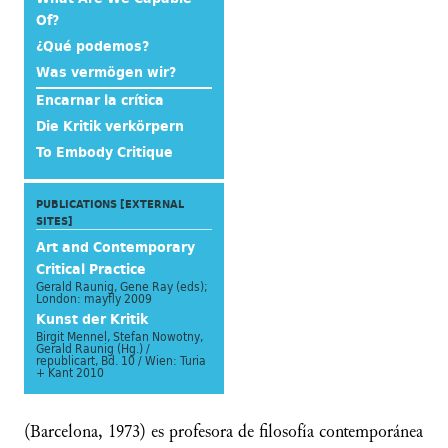
Of?
¿Qué podemos?
Was vermögen wir?
Encarnar la crítica
Die Kritik verkörpern
To Embody Critique
PUBLICATIONS [EXTERNAL
SITES]
Art and Contemporary
Critical Practice
Gerald Raunig, Gene Ray (eds);
London: mayfly 2009
Kunst der Kritik
Birgit Mennel, Stefan Nowotny,
Gerald Raunig (Hg.) /
republicart, Bd. 10 / Wien: Turia
+ Kant 2010
(Barcelona, 1973) es profesora de filosofía contemporánea