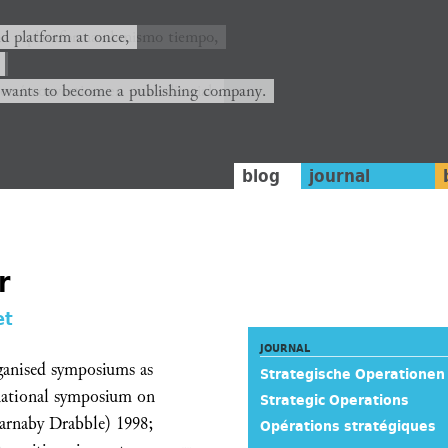
ión y plataforma al mismo tiempo,
nd platform at once,
rrá convertirse en una editorial.
 wants to become a publishing company.
blog
journal
r
et
JOURNAL
rganised symposiums as
Strategische Operationen
national symposium on
Strategic Operations
arnaby Drabble) 1998;
Opérations stratégiques