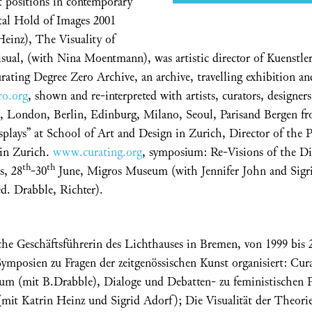
t positions in contemporary
ntal Hold of Images 2001
einz), The Visuality of
sual, (with Nina Moentmann), was artistic director of Kuenstl
ating Degree Zero Archive, an archive, travelling exhibition an
ro.org
, shown and re-interpreted with artists, curators, designer
 London, Berlin, Edinburg, Milano, Seoul, Parisand Bergen fro
isplays” at School of Art and Design in Zurich, Director of the
 in Zurich.
www.curating.org
, symposium: Re-Visions of the Di
th
th
s, 28
-30
June, Migros Museum (with Jennifer John and Sigr
ed. Drabble, Richter).
che Geschäftsführerin des Lichthauses in Bremen, von 1999 bis 2
ymposien zu Fragen der zeitgenössischen Kunst organisiert: Cur
um (mit B.Drabble), Dialoge und Debatten- zu feministischen Po
(mit Katrin Heinz und Sigrid Adorf); Die Visualität der Theorie