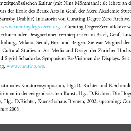
er zeitgenössischen Kultur (mit Nina Möntmann); sie lehrte an 
urs der Ecole des Beaux Arts in Genf, der Merz-Akademie Stutt
 Barnaby Drabble) Initiatorin von Curating Degree Zero Archive
,
www.curatingdegreezero.org
. –Curating DegreeZero aRchive w
rInnen oder DesignerInnen re-interpretiert in Basel, Genf, Lin
nburg, Milano, Seoul, Paris und Bergen. Sie war Mitglied der
tut Cultural Studies in Art Media and Design der Züricher Hoch
und Sigrid Schade das Symposium Re-Visionen des Displays. Seit 2
ing.
www.curating.org
.
rnationales Kuratorensymposium, Hg.:D. Richter und E.Schmidt
sitionen in der zeitgenössischen Kunst, Hg.: D.Richter, Die Hö
, Hg.: D.Richter, Kuenstlerhaus Bremen; 2002; upcoming: Cura
furt 2008