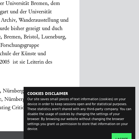
der Universität Bremen, dem
gart und der Universität
, Archiv, Wanderausstellung und
urde bisher gezeigt und duch
z, Bremen, Bristol, Lueneburg,
 Forschungsgruppe
schule der Künste und
005 ist sie Leiterin des
, Nürnberg 1999; Dialoge und
COOKIES DISCLAIMER
ge, Nürnberg, 2000;
Our site saves small pieces of text information (cookies) on your
device in order to keep sessions open and for statistical purposes.
ting Critique, Hg: B.Drabble,
These statistics aren't shared with any third-party company. You can
disable the usage of cookies by changing the settings of your
browser. By browsing our website without changing the browser
settings you grant us permission to store that information on your
device.