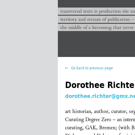
transversal texts es sitio de producc
transversal texts is production site a
territorio y corriente de publicación −
territory and stream of publication −
el medio de un devenir que nunca que
the middle of a becoming that never
Go back to previous page
Dorothee Richte
dorothee.richter@gmx.n
art historian, author, curator, o
Curating Degree Zero – an inter
curating, GAK, Bremen; (with B