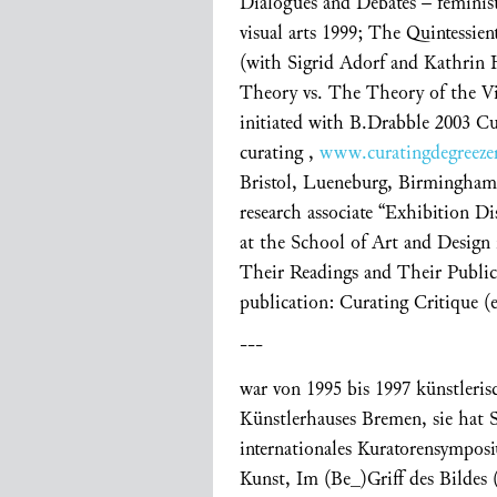
Dialogues and Debates – feminis
visual arts 1999; The Quintessie
(with Sigrid Adorf and Kathrin H
Theory vs. The Theory of the Vi
initiated with B.Drabble 2003 Cur
curating ,
www.curatingdegreeze
Bristol, Lueneburg, Birmingham,
research associate “Exhibition D
at the School of Art and Design
Their Readings and Their Public
publication: Curating Critique (
---
war von 1995 bis 1997 künstleris
Künstlerhauses Bremen, sie hat S
internationales Kuratorensymposi
Kunst, Im (Be_)Griff des Bildes 