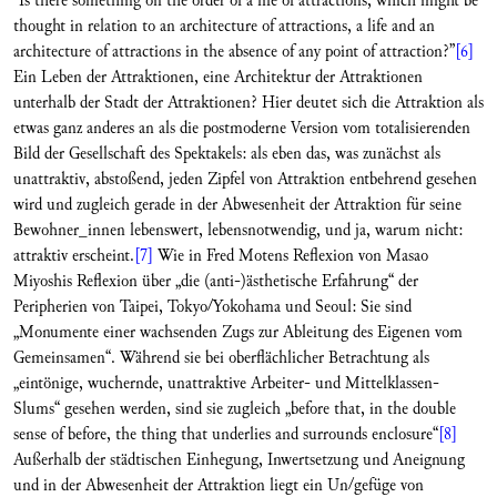
“Is there something on the order of a life of attractions, which might be
thought in relation to an architecture of attractions, a life and an
architecture of attractions in the absence of any point of attraction?”
[6]
Ein Leben der Attraktionen, eine Architektur der Attraktionen
unterhalb der Stadt der Attraktionen? Hier deutet sich die Attraktion als
etwas ganz anderes an als die postmoderne Version vom totalisierenden
Bild der Gesellschaft des Spektakels: als eben das, was zunächst als
unattraktiv, abstoßend, jeden Zipfel von Attraktion entbehrend gesehen
wird und zugleich gerade in der Abwesenheit der Attraktion für seine
Bewohner_innen lebenswert, lebensnotwendig, und ja, warum nicht:
attraktiv erscheint.
[7]
Wie in Fred Motens Reflexion von Masao
Miyoshis Reflexion über „die (anti-)ästhetische Erfahrung“ der
Peripherien von Taipei, Tokyo/Yokohama und Seoul: Sie sind
„Monumente einer wachsenden Zugs zur Ableitung des Eigenen vom
Gemeinsamen“. Während sie bei oberflächlicher Betrachtung als
„eintönige, wuchernde, unattraktive Arbeiter- und Mittelklassen-
Slums“ gesehen werden, sind sie zugleich „before that, in the double
sense of before, the thing that underlies and surrounds enclosure“
[8]
Außerhalb der städtischen Einhegung, Inwertsetzung und Aneignung
und in der Abwesenheit der Attraktion liegt ein Un/gefüge von