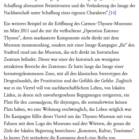
Schaffung alternativer Freizeitrouten und die Veränderung des Image der
Nachbarschaft unter Schaffung eines eigenen Charakters“.
[14]
Ein weiteres Beispiel ist die Eröffnung des Carmen-Thyssen-Museums
im März 2011 und die mit ihr verflochtene „Operation Entorno
Thyssen“, deren markanteste Komponente nicht direkt mit dem
Museum zusammenhing, sondern mit einer Image-Kampagne „für“ den
Stadtteil rund um das Museum, das sich direkt im historischen
Zentrum befindet. Dieser war einer der historisch am wenigsten
attraktiven Bereiche des Zentrums: Er hatte lange das Image einer
heruntergekommenen Zone, mit all den klassischen Stereotypen des
Drogenhandels, der Prostitution und des Gefühls der Gefahr. Zugleich
war es ein Viertel voll von nachbarschaftlichem Leben, von lokalen
Läden, in denen sich unvorhergesehene Begegnungen ereigneten, ein
Platz für den
curmudgeon
, für diejenigen, die normalerweise keinen
Platz haben, wo eine Wohnung erschwinglich, das Leben möglich war.
Die Kampagne füllte dieses Viertel um das Thyssen-Museum mit rosa
Fahnen mit dem Logo des Museums und drei Wörtern, die genau die
Ziele der lokalen Regierung bezeichnen: „Kommerz, Kultur, Tourismus“.
In kurzer Zeit veränderte die Kampagne durch eine Reihe von