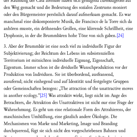
der Räumung der Casa Invisible haben sich genügend
curmudgeons
auf
den Weg gemacht und die Bedeutung des sozialen Zentrums moniert
oder den Bürgermeister persönlich darauf aufmerksam gemacht. Es war
manchmal eine diskomponierte Musik, die Francisco de la Torre sich da
anhören musste, ein dröhnendes Grollen, eine klirrende Schrillheit, eine
Dysphonie, in der die Brummbären hohe Töne von sich gaben.
[24]
3. Aber der Brummbär ist eine noch viel zu individuelle Figur der
Subjektivierung; der Reichtum des Lebens im subsistenziellen
Territorium ist mitnichten individuelle Eignung, Eigenschaft,
Eigentum. Immer schon ist die dividuelle Wunschproduktion vor der
Produktion von Individuen. Sie ist überbordend, ausfransend,
ausufernd; nicht einhegend und auf Identität und festgelegte Gruppen
oder Gemeinschaften bezogen: „The attraction of the unattractive moves
in another ecology.“
[25]
Was attraktiv wirkt, liegt nicht im Auge des
Betrachters, die Attraktion des Unattraktiven ist nicht nur eine Frage der
Wahrnehmung. Es geht um eine relationale Form des Attrahierens, der
maschinischen Umhüllung, eine gänzlich andere Ökologie. Die
Mechanismen von Marke und Marketing, Image und Branding
durchquerend, fügt sie sich nicht den vorgeschriebenen Bahnen und