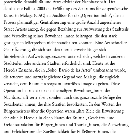
potenzielle Rentabilität und Attraktivität der Nachbarschaft. Der
deutlichste Fall ist 2003 die Eröffnung des Zentrums für zeitgenössische
Kunst in Málaga (CAC) als Auslöser für die „Operation Sóho“, die als
Prozess planmäßiger Gentrifizierung eine große Anzahl angesehener
Street Artists anzog, die gegen Bezahlung zur Aufwertung des Stadtteils
und Vertreibung seiner Bewohner_innen beitrugen, die den stark
gestiegenen Mietpreisen nicht standhalten konnten. Eine Art schneller
Gentrifizierung, die sich von den normalerweise länger sich
hinziehenden Aufwertungsprozessen unterscheidet, welche in anderen
Stadtteilen oder anderen Städten erforderlich sind. Heute ist die
Heredia Ensache, die in „Sóho, Barrio de las Artes“ umbenannt wurde,
die teuerste und unzugänglichste Gegend von Málaga, die zugleich
versucht, dem Raum ein sorgsam luxuriöses Image zu geben. Diese
Operation hat nicht nur die ehemaligen Bewohner_innen der
Nachbarschaft vertrieben, sondern auch das ganze soziale Gefüge der
Sexarbeiter_innen, die ihre Straßen bevölkerten. In den Worten des
Bürgermeisters über die Operation waren „ihre Ziele die Erweiterung
der Muelle Heredia in einen Raum der Kultur-, Geschäfts- und
Freizeitattraktion für Bürger_innen und Tourist_innen, die Ausweitung
und Erleichterung der Zugänglichkeit für Fußgänger_innen, die