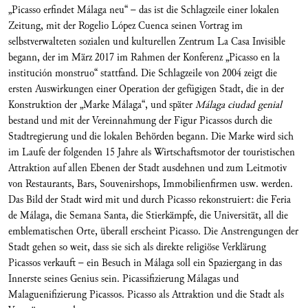
„Picasso erfindet Málaga neu“ – das ist die Schlagzeile einer lokalen
Zeitung, mit der Rogelio López Cuenca seinen Vortrag im
selbstverwalteten sozialen und kulturellen Zentrum La Casa Invisible
begann, der im März 2017 im Rahmen der Konferenz „Picasso en la
institución monstruo“ stattfand. Die Schlagzeile von 2004 zeigt die
ersten Auswirkungen einer Operation der gefügigen Stadt, die in der
Konstruktion der „Marke Málaga“, und später
Málaga ciudad genial
bestand und mit der Vereinnahmung der Figur Picassos durch die
Stadtregierung und die lokalen Behörden begann. Die Marke wird sich
im Laufe der folgenden 15 Jahre als Wirtschaftsmotor der touristischen
Attraktion auf allen Ebenen der Stadt ausdehnen und zum Leitmotiv
von Restaurants, Bars, Souvenirshops, Immobilienfirmen usw. werden.
Das Bild der Stadt wird mit und durch Picasso rekonstruiert: die Feria
de Málaga, die Semana Santa, die Stierkämpfe, die Universität, all die
emblematischen Orte, überall erscheint Picasso. Die Anstrengungen der
Stadt gehen so weit, dass sie sich als direkte religiöse Verklärung
Picassos verkauft – ein Besuch in Málaga soll ein Spaziergang in das
Innerste seines Genius sein. Picassifizierung Málagas und
Malaguenifizierung Picassos. Picasso als Attraktion und die Stadt als