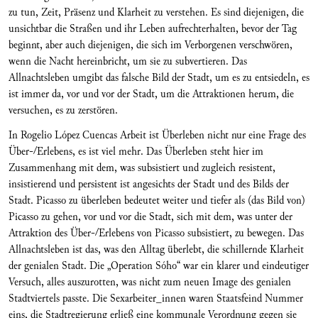
zu tun, Zeit, Präsenz und Klarheit zu verstehen. Es sind diejenigen, die
unsichtbar die Straßen und ihr Leben aufrechterhalten, bevor der Tag
beginnt, aber auch diejenigen, die sich im Verborgenen verschwören,
wenn die Nacht hereinbricht, um sie zu subvertieren. Das
Allnachtsleben umgibt das falsche Bild der Stadt, um es zu entsiedeln, es
ist immer da, vor und vor der Stadt, um die Attraktionen herum, die
versuchen, es zu zerstören.
In Rogelio López Cuencas Arbeit ist Überleben nicht nur eine Frage des
Über-/Erlebens, es ist viel mehr. Das Überleben steht hier im
Zusammenhang mit dem, was subsistiert und zugleich resistent,
insistierend und persistent ist angesichts der Stadt und des Bilds der
Stadt. Picasso zu überleben bedeutet weiter und tiefer als (das Bild von)
Picasso zu gehen, vor und vor die Stadt, sich mit dem, was unter der
Attraktion des Über-/Erlebens von Picasso subsistiert, zu bewegen. Das
Allnachtsleben ist das, was den Alltag überlebt, die schillernde Klarheit
der genialen Stadt. Die „Operation Sóho“ war ein klarer und eindeutiger
Versuch, alles auszurotten, was nicht zum neuen Image des genialen
Stadtviertels passte. Die Sexarbeiter_innen waren Staatsfeind Nummer
eins, die Stadtregierung erließ eine kommunale Verordnung gegen sie