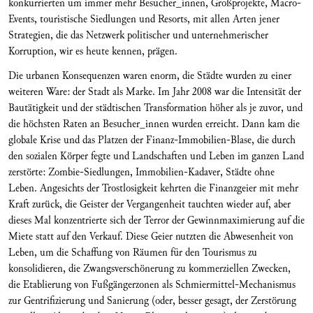
konkurrierten um immer mehr Besucher_innen, Großprojekte, Macro-
Events, touristische Siedlungen und Resorts, mit allen Arten jener
Strategien, die das Netzwerk politischer und unternehmerischer
Korruption, wir es heute kennen, prägen.
Die urbanen Konsequenzen waren enorm, die Städte wurden zu einer
weiteren Ware: der Stadt als Marke. Im Jahr 2008 war die Intensität der
Bautätigkeit und der städtischen Transformation höher als je zuvor, und
die höchsten Raten an Besucher_innen wurden erreicht. Dann kam die
globale Krise und das Platzen der Finanz-Immobilien-Blase, die durch
den sozialen Körper fegte und Landschaften und Leben im ganzen Land
zerstörte: Zombie-Siedlungen, Immobilien-Kadaver, Städte ohne
Leben. Angesichts der Trostlosigkeit kehrten die Finanzgeier mit mehr
Kraft zurück, die Geister der Vergangenheit tauchten wieder auf, aber
dieses Mal konzentrierte sich der Terror der Gewinnmaximierung auf die
Miete statt auf den Verkauf. Diese Geier nutzten die Abwesenheit von
Leben, um die Schaffung von Räumen für den Tourismus zu
konsolidieren, die Zwangsverschönerung zu kommerziellen Zwecken,
die Etablierung von Fußgängerzonen als Schmiermittel-Mechanismus
zur Gentrifizierung und Sanierung (oder, besser gesagt, der Zerstörung