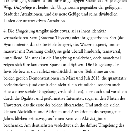
Zonierungen, sondern bahnt ihrer ungefügigen Sozialität den je eigenen
Weg.
Un/gefüge
ist beides: der Ungehorsam gegenüber der gefügigen
Stadt der Attraktionen, und das neue Gefüge und seine dividuellen
Linien der unattraktiven Attraktion.
4. Die
Umgebung
umgibt nicht etwas, sei es ihren identitär-
vermarktbaren Kern (Entorno Thyssen) oder ihr gegnerisches Fort (das
Ayuntamiento, das die Invisible belagert, das Wasser absperrt, immer
massiver mit Räumung droht), sie geht überall hindurch, transversal,
umhüllend. Meistens ist die Umgebung unsichtbar, doch manchmal
zeigen sich ihre konkreten Spuren und Spitzen. Die Umgebung der
Invisible bewies sich zuletzt eindrücklich in der Teilnahme an den
beiden großen Demonstrationen im März und Juli 2018, die quantitativ
beeindruckten (und damit eine nicht allein räumliche, sondern auch
eine weitere soziale Umgebung verdeutlichten), aber auch und vor allem
durch die Qualität und performative Intensität, sogar in den Fluten des
Unwetters, das die erste der beiden überraschte. Und auch die vielen
kleinen Aktivitäten und Aktionen und Attraktionen des vergangenen
Jahres blieben keineswegs auf einen Kern von Aktivist_innen
beschränkt. Am deutlichsten verdichtet sich die diffuse Umgebung des