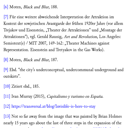
[6]
Moten,
Black and Blur
, 188.
[7]
Für eine weitere abweichende Interpretation der Attraktion im
Kontext der sowjetischen Avantgarde der frühen 1920er Jahre (vor allem
Trejakov und Eisenstein, „Theater der Attraktionen“ und „Montage der
Attraktionen“), vgl. Gerald Raunig,
Art and Revolution
, Los Angeles:
Semiotext(e) / MIT 2007, 149-162: „Theater Machines against
Representation. Eisenstein and Tretyakov in the Gas Works).
[8]
Moten,
Black and Blur
, 187.
[9]
Ebd. “the city’s underconceptual, undercommunal underground and
outskirts”.
[10]
Zitiert ebd., 185.
[11]
Ivan Murray (2015),
Capitalismo y turismo en España
.
[12]
https://transversal.at/blog/Invisible-is-here-to-stay
[13]
Not so far away from the image that was painted by Brian Holmes
nearly 15 years ago about the last of three steps in the expansion of the