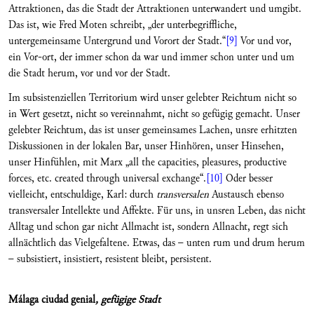
Attraktionen, das die Stadt der Attraktionen unterwandert und umgibt.
Das ist, wie Fred Moten schreibt, „der unterbegriffliche,
untergemeinsame Untergrund und Vorort der Stadt.“
[9]
Vor und vor,
ein Vor-ort, der immer schon da war und immer schon unter und um
die Stadt herum, vor und vor der Stadt.
Im subsistenziellen Territorium wird unser gelebter Reichtum nicht so
in Wert gesetzt, nicht so vereinnahmt, nicht so gefügig gemacht. Unser
gelebter Reichtum, das ist unser gemeinsames Lachen, unsre erhitzten
Diskussionen in der lokalen Bar, unser Hinhören, unser Hinsehen,
unser Hinfühlen, mit Marx „all the capacities, pleasures, productive
forces, etc. created through universal exchange“.
[10]
Oder besser
vielleicht, entschuldige, Karl: durch
transversalen
Austausch ebenso
transversaler Intellekte und Affekte. Für uns, in unsren Leben, das nicht
Alltag und schon gar nicht Allmacht ist, sondern Allnacht, regt sich
allnächtlich das Vielgefaltene. Etwas, das – unten rum und drum herum
– subsistiert, insistiert, resistent bleibt, persistent.
Málaga ciudad genial
, gefügige Stadt