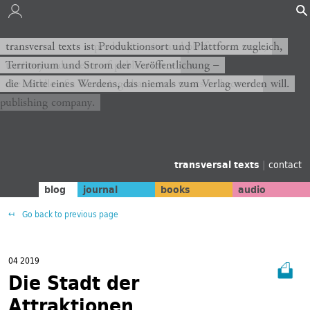
transversal texts is production site and platform at once,
transversal texts ist Produktionsort und Plattform zugleich,
territory and stream of publication −
Territorium und Strom der Veröffentlichung −
the middle of a becoming that never wants to become a
die Mitte eines Werdens, das niemals zum Verlag werden will.
publishing company.
transversal texts
|
contact
blog
journal
books
audio
Go back to previous page
04 2019
Die Stadt der
Attraktionen