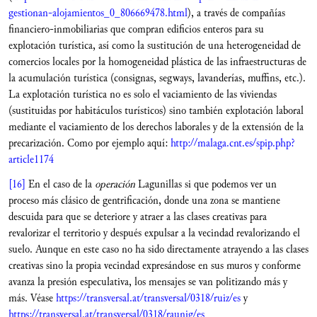
gestionan-alojamientos_0_806669478.html
), a través de compañías
financiero-inmobiliarias que compran edificios enteros para su
explotación turística, así como la sustitución de una heterogeneidad de
comercios locales por la homogeneidad plástica de las infraestructuras de
la acumulación turística (consignas, segways, lavanderías, muffins, etc.).
La explotación turística no es solo el vaciamiento de las viviendas
(sustituidas por habitáculos turísticos) sino también explotación laboral
mediante el vaciamiento de los derechos laborales y de la extensión de la
precarización. Como por ejemplo aquí:
http://malaga.cnt.es/spip.php?
article1174
[16]
En el caso de la
operación
Lagunillas si que podemos ver un
proceso más clásico de gentrificación, donde una zona se mantiene
descuida para que se deteriore y atraer a las clases creativas para
revalorizar el territorio y después expulsar a la vecindad revalorizando el
suelo. Aunque en este caso no ha sido directamente atrayendo a las clases
creativas sino la propia vecindad expresándose en sus muros y conforme
avanza la presión especulativa, los mensajes se van politizando más y
más. Véase
https://transversal.at/transversal/0318/ruiz/es
y
https://transversal.at/transversal/0318/raunig/es