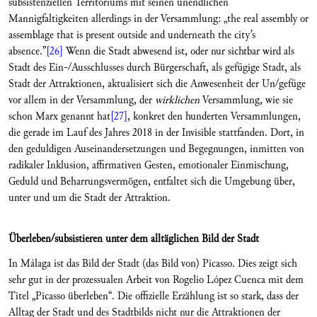
subsistenziellen Territoriums mit seinen unendlichen
Mannigfaltigkeiten allerdings in der Versammlung: „the real assembly or
assemblage that is present outside and underneath the city’s
absence.”
[26]
Wenn die Stadt abwesend ist, oder nur sichtbar wird als
Stadt des Ein-/Ausschlusses durch Bürgerschaft, als gefügige Stadt, als
Stadt der Attraktionen, aktualisiert sich die Anwesenheit der Un/gefüge
vor allem in der Versammlung, der
wirklichen
Versammlung, wie sie
schon Marx genannt hat
[27]
, konkret den hunderten Versammlungen,
die gerade im Lauf des Jahres 2018 in der Invisible stattfanden. Dort, in
den geduldigen Auseinandersetzungen und Begegnungen, inmitten von
radikaler Inklusion, affirmativen Gesten, emotionaler Einmischung,
Geduld und Beharrungsvermögen, entfaltet sich die Umgebung über,
unter und um die Stadt der Attraktion.
Überleben/subsistieren unter dem alltäglichen Bild der Stadt
In Málaga ist das Bild der Stadt (das Bild von) Picasso. Dies zeigt sich
sehr gut in der prozessualen Arbeit von Rogelio López Cuenca mit dem
Titel „Picasso überleben“. Die offizielle Erzählung ist so stark, dass der
Alltag der Stadt und des Stadtbilds nicht nur die Attraktionen der