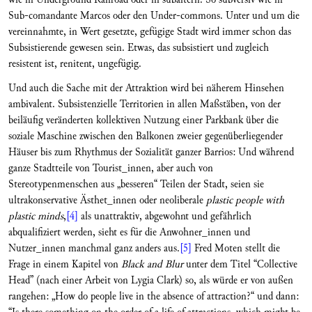
Sub-comandante Marcos oder den Under-commons. Unter und um die
vereinnahmte, in Wert gesetzte, gefügige Stadt wird immer schon das
Subsistierende gewesen sein. Etwas, das subsistiert und zugleich
resistent ist, renitent, ungefügig.
Und auch die Sache mit der Attraktion wird bei näherem Hinsehen
ambivalent. Subsistenzielle Territorien in allen Maßstäben, von der
beiläufig veränderten kollektiven Nutzung einer Parkbank über die
soziale Maschine zwischen den Balkonen zweier gegenüberliegender
Häuser bis zum Rhythmus der Sozialität ganzer Barrios: Und während
ganze Stadtteile von Tourist_innen, aber auch von
Stereotypenmenschen aus „besseren“ Teilen der Stadt, seien sie
ultrakonservative Ästhet_innen oder neoliberale
plastic people with
plastic minds
,
[4]
als unattraktiv, abgewohnt und gefährlich
abqualifiziert werden, sieht es für die Anwohner_innen und
Nutzer_innen manchmal ganz anders aus.
[5]
Fred Moten stellt die
Frage in einem Kapitel von
Black and Blur
unter dem Titel “Collective
Head” (nach einer Arbeit von Lygia Clark) so, als würde er von außen
rangehen: „How do people live in the absence of attraction?“ und dann: