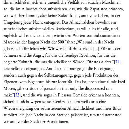
Ihnen schließen sich eine unendliche Vielfalt von sozialen Maschinen
an, die im Allnachtsleben subsistieren, das, wie die Zapatisten erinnern,
von weit her kommt, aber keine Zukunft hat, anonyme Leben, in der
Umgebung jeder Nacht enteignet. Das Allnachtsleben bewohnt ein
aufständisches subsistenzielles Territorium, es will alles für alle, und
zugleich will es nichts haben, wie in den Worten von Subcomandante
Marcos in der langen Nacht der 500 Jahre: „Wir sind in der Nacht
geboren. In ihr leben wir. Wir werden darin sterben. [...] Für uns der
Schmerz und die Angst, für uns die freudige Rebellion, für uns die
negierte Zukunft, für uns die rebellische Würde. Für uns nichts.“
[31]
Die Selbstenteignung als Antidot nicht nur gegen die Enteignung,
sondern auch gegen die Selbstaneignung, gegen jede Produktion des
Eigenen, vom Eigentum bis zur Identität. Das ist, noch einmal mit Fred
Moten, „the critique of possession that only the dispossessed can
make“
[32]
, und die wir sogar in Picassos Gemälde erkennen konnten,
sicherlich nicht wegen seines Genies, sondern weil darin eine
Wiederaneignung der subsistierenden Allnächtlichkeit und ihres Bilds
aufblitzt, die jede Nacht in den Straßen präsent ist, um und unter und
vor und vor der Stadt der Attraktionen.