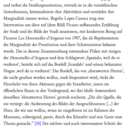
und verbot die Straßenprostitution, vertrieb sie in die vorstädtischen
Gewerbezonen, kriminalisierte ihre Aktivitäten und verstärkte ihre
Marginalität immer weiter. Rogelio López Cuenca trug eine
Intervention um diese auf (dem Bild) Picasso aufbauenden Erzählung
der Stadt und des Bilds der Stadt zusammen, mit konkretem Bezug auf
Picassos
Les Demoiselles d'Avignon
von 1907, das als Repräsentation
der Marginalität der Prostitution und ihrer Schattenseiten bekannt
wurde. Das in diesem Zusammenhang entstandene Plakat mit einigen
der
Demoiselles d'Avignon
und dem Schlagwort ‚Spantalo, weil du es
verdienst‘, bezieht sich auf das Bordell ‚Scandalo‘ und seinen bekannten
Slogan ‚weil du es verdienst‘: Das Bordell, das von ‚ehrenwerten Herren’,
die nicht gesehen werden wollen, stark frequentiert wird, rückt die
Heuchelei von ihren Aktionen gegen die Sexarbeiter_innen im
öffentlichen Raum in den Vordergrund, wo ihre bloße Anwesenheit
denselben 'ehrenwerten Herren' grotesk erscheint. „Die alte Quelle, die
nie versiegt: die Ausbeutung des Bildes der Ausgeschlossenen [...] der
Hure, die wir nur wollen, wenn sie eingefroren ist im Rahmen des
Museums, schweigend, passiv, durch den Künstler und sein Genie zum
Thema gemacht.“
[30]
Der nächste und noch interessantere Schritt der