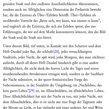
genialen Stadt und ihre endlosen Annehmlichkeiten übernommen,
sondern auch im Alltäglichen eine Dimension der Prekarität bewirkt
hat, die die Existenz als Über-/Erleben betrifft. Über-/Erleben als
neoliberales Vorrecht des „Rette sich, wer kann, was immer es koste“,
und zugleich als die Existenz, die sich aus Erleben speist, also aus
Erfahrungen, die wir auf dem Markt konsumieren können, den das Bild
der Stadt und die Stadt uns bietet.
Unter diesem Bild, tief unten, in Kontakt mit den Schatten und dem
Hell-Dunkel jeder Bar, die schließt
[28]
, jedes vernachlässigten
Stadtteils, jeder Nacht, die spät wird, jedes Morgens, den man nächtens
aufsteht, durch all dieses Hell-Dunkel hindurch gibt es eine andere
Alltäglichkeit, die nicht dank des harten Licht des Tages und seiner
atemberaubenden Attraktionen ertragen wird, sondern in der Sanftheit
der Nacht subsistiert, in der queer-feministischen Sorge des
Subcommunen, in der Sozialität der Umgebung, im „Nachtleben, das
kein gutes Leben“
[29]
ist, im Allnachtsleben, im allnächtlichen Leben.
Diese Allnächtlichkeit hat mit der Nacht zu tun, mit jeder Nacht, mit
dem Allnachtsleben, aber es ist nicht nur eine Frage der Tageszeit oder
der Menge an Licht, es hat vielmehr mit einer anderen Art und Weise