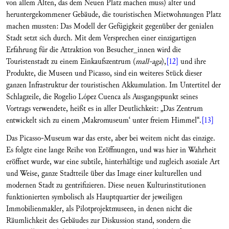
von allem Alten, das dem Neuen Platz machen muss) alter und
heruntergekommener Gebäude, die touristischen Mietwohnungen Platz
machen mussten: Das Modell der Gefügigkeit gegenüber der genialen
Stadt setzt sich durch. Mit dem Versprechen einer einzigartigen
Erfahrung für die Attraktion von Besucher_innen wird die
Touristenstadt zu einem Einkaufszentrum (
mall-aga
),
[12]
und ihre
Produkte, die Museen und Picasso, sind ein weiteres Stück dieser
ganzen Infrastruktur der touristischen Akkumulation. Im Untertitel der
Schlagzeile, die Rogelio López Cuenca als Ausgangspunkt seines
Vortrags verwendete, heißt es in aller Deutlichkeit: „Das Zentrum
entwickelt sich zu einem ‚Makromuseum‘ unter freiem Himmel“.
[13]
Das Picasso-Museum war das erste, aber bei weitem nicht das einzige.
Es folgte eine lange Reihe von Eröffnungen, und was hier in Wahrheit
eröffnet wurde, war eine subtile, hinterhältige und zugleich asoziale Art
und Weise, ganze Stadtteile über das Image einer kulturellen und
modernen Stadt zu gentrifizieren. Diese neuen Kulturinstitutionen
funktionierten symbolisch als Hauptquartier der jeweiligen
Immobilienmakler, als Pilotprojektmuseen, in denen nicht die
Räumlichkeit des Gebäudes zur Diskussion stand, sondern die