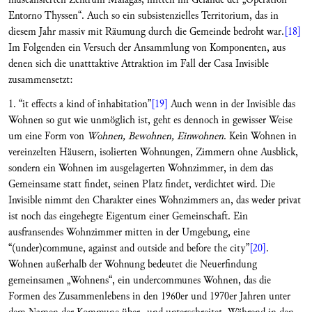
Entorno Thyssen“. Auch so ein subsistenzielles Territorium, das in
diesem Jahr massiv mit Räumung durch die Gemeinde bedroht war.
[18]
Im Folgenden ein Versuch der Ansammlung von Komponenten, aus
denen sich die unatttaktive Attraktion im Fall der Casa Invisible
zusammensetzt:
1. “it effects a kind of inhabitation”
[19]
Auch wenn in der Invisible das
Wohnen so gut wie unmöglich ist, geht es dennoch in gewisser Weise
um eine Form von
Wohnen, Bewohnen, Einwohnen
. Kein Wohnen in
vereinzelten Häusern, isolierten Wohnungen, Zimmern ohne Ausblick,
sondern ein Wohnen im ausgelagerten Wohnzimmer, in dem das
Gemeinsame statt findet, seinen Platz findet, verdichtet wird. Die
Invisible nimmt den Charakter eines Wohnzimmers an, das weder privat
ist noch das eingehegte Eigentum einer Gemeinschaft. Ein
ausfransendes Wohnzimmer mitten in der Umgebung, eine
“(under)commune, against and outside and before the city”
[20]
.
Wohnen außerhalb der Wohnung bedeutet die Neuerfindung
gemeinsamen „Wohnens“, ein undercommunes Wohnen, das die
Formen des Zusammenlebens in den 1960er und 1970er Jahren unter