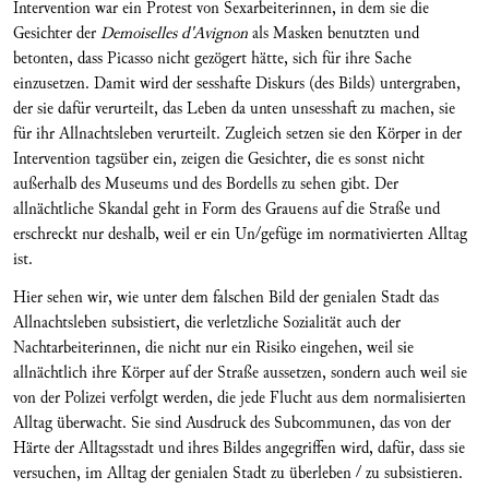
Intervention war ein Protest von Sexarbeiterinnen, in dem sie die
Gesichter der
Demoiselles d'Avignon
als Masken benutzten und
betonten, dass Picasso nicht gezögert hätte, sich für ihre Sache
einzusetzen. Damit wird der sesshafte Diskurs (des Bilds) untergraben,
der sie dafür verurteilt, das Leben da unten unsesshaft zu machen, sie
für ihr Allnachtsleben verurteilt. Zugleich setzen sie den Körper in der
Intervention tagsüber ein, zeigen die Gesichter, die es sonst nicht
außerhalb des Museums und des Bordells zu sehen gibt. Der
allnächtliche Skandal geht in Form des Grauens auf die Straße und
erschreckt nur deshalb, weil er ein Un/gefüge im normativierten Alltag
ist.
Hier sehen wir, wie unter dem falschen Bild der genialen Stadt das
Allnachtsleben subsistiert, die verletzliche Sozialität auch der
Nachtarbeiterinnen, die nicht nur ein Risiko eingehen, weil sie
allnächtlich ihre Körper auf der Straße aussetzen, sondern auch weil sie
von der Polizei verfolgt werden, die jede Flucht aus dem normalisierten
Alltag überwacht. Sie sind Ausdruck des Subcommunen, das von der
Härte der Alltagsstadt und ihres Bildes angegriffen wird, dafür, dass sie
versuchen, im Alltag der genialen Stadt zu überleben / zu subsistieren.