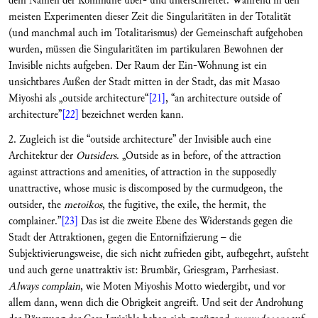
dem Namen der Kommune über- und unterschreitet. Während in den
meisten Experimenten dieser Zeit die Singularitäten in der Totalität
(und manchmal auch im Totalitarismus) der Gemeinschaft aufgehoben
wurden, müssen die Singularitäten im partikularen Bewohnen der
Invisible nichts aufgeben. Der Raum der Ein-Wohnung ist ein
unsichtbares Außen der Stadt mitten in der Stadt, das mit Masao
Miyoshi als „outside architecture“
[21]
, “an architecture outside of
architecture”
[22]
bezeichnet werden kann.
2. Zugleich ist die “outside architecture” der Invisible auch eine
Architektur der
Outsiders
. „Outside as in before, of the attraction
against attractions and amenities, of attraction in the supposedly
unattractive, whose music is discomposed by the curmudgeon, the
outsider, the
metoikos
, the fugitive, the exile, the hermit, the
complainer.”
[23]
Das ist die zweite Ebene des Widerstands gegen die
Stadt der Attraktionen, gegen die Entornifizierung – die
Subjektivierungsweise, die sich nicht zufrieden gibt, aufbegehrt, aufsteht
und auch gerne unattraktiv ist: Brumbär, Griesgram, Parrhesiast.
Always complain
, wie Moten Miyoshis Motto wiedergibt, und vor
allem dann, wenn dich die Obrigkeit angreift. Und seit der Androhung