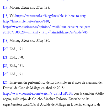
[17]
Moten,
Black and Blur
, 188.
[18]
Vgl.
https://transversal.at/blog/Invisible-is-here-to-stay
,
http://lainvisible.net/es/node/640
,
https://www.diariosur.es/opinion/invisibilizar-censura-peligros-
20180715000209-nt.html
y
http://lainvisible.net/es/node/785
.
[19]
Moten,
Black and Blur
, 190.
[20]
Ebd., 191.
[21]
Ebd., 190.
[22]
Ebd., 191.
[23]
Ebd., 191.
[24]
Intervención performática de La Invisible en el acto de clausura del
Festival de Cine de Málaga en abril de 2018:
https://www.youtube.com/watch?v=zVhcHrlQBis
con la canción «Gallo
negro, gallo rojo» de Chicho Sánchez Ferlosio. Escrache de las
superheroínas invisibles
al Alcalde de Málaga en la Feria, en agosto de