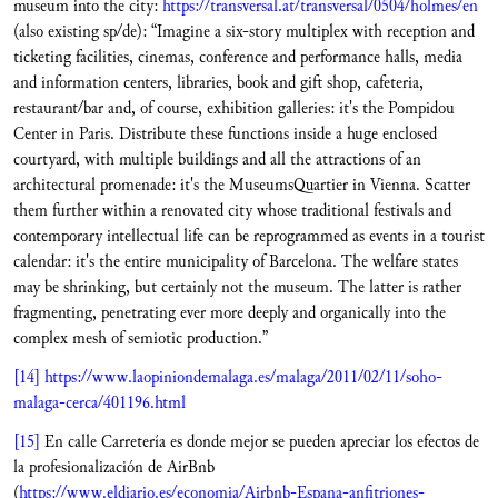
museum into the city:
https://transversal.at/transversal/0504/holmes/en
(also existing sp/de): “Imagine a six-story multiplex with reception and
ticketing facilities, cinemas, conference and performance halls, media
and information centers, libraries, book and gift shop, cafeteria,
restaurant/bar and, of course, exhibition galleries: it's the Pompidou
Center in Paris. Distribute these functions inside a huge enclosed
courtyard, with multiple buildings and all the attractions of an
architectural promenade: it's the MuseumsQuartier in Vienna. Scatter
them further within a renovated city whose traditional festivals and
contemporary intellectual life can be reprogrammed as events in a tourist
calendar: it's the entire municipality of Barcelona. The welfare states
may be shrinking, but certainly not the museum. The latter is rather
fragmenting, penetrating ever more deeply and organically into the
complex mesh of semiotic production.”
[14]
https://www.laopiniondemalaga.es/malaga/2011/02/11/soho-
malaga-cerca/401196.html
[15]
En calle Carretería es donde mejor se pueden apreciar los efectos de
la profesionalización de AirBnb
(
https://www.eldiario.es/economia/Airbnb-Espana-anfitriones-