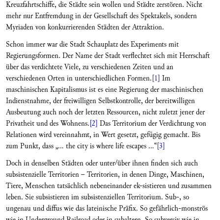
Kreuzfahrtschiffe, die Städte sein wollen und Städte zerstören. Nicht
mehr nur Entfremdung in der Gesellschaft des Spektakels, sondern
Myriaden von konkurrierenden Städten der Attraktion.
Schon immer war die Stadt Schauplatz des Experiments mit
Regierungsformen. Der Name der Stadt verflechtet sich mit Herrschaft
über das verdichtete Viele, zu verschiedenen Zeiten und an
verschiedenen Orten in unterschiedlichen Formen.
[1]
Im
maschinischen Kapitalismus ist es eine Regierung der maschinischen
Indienstnahme, der freiwilligen Selbstkontrolle, der bereitwilligen
Ausbeutung auch noch der letzten Ressourcen, nicht zuletzt jener der
Privatheit und des Wohnens.
[2]
Das Territorium der Verdichtung von
Relationen wird vereinnahmt, in Wert gesetzt, gefügig gemacht. Bis
zum Punkt, dass „… the city is where life escapes ...“
[3]
Doch in denselben Städten oder unter/über ihnen finden sich auch
subsistenzielle Territorien – Territorien, in denen Dinge, Maschinen,
Tiere, Menschen tatsächlich nebeneinander ek-sistieren und zusammen
leben. Sie subsistieren im subsistenziellen Territorium. Sub-, so
ungenau und diffus wie das lateinische Präfix. So gefährlich-monströs
wie in Underground Railroad oder in subaltern. So subversiv wie in