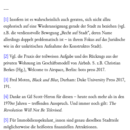
---
[1]
Insofern ist es wahrscheinlich auch geraten, sich nicht allzu
euphorisch auf eine Wiederaneignung gerade der Stadt zu beziehen (vgl.
z.B. die verdienstvolle Bewegung „Recht auf Stadt“, deren Name
allerdings doppelt problematisch ist – in ihrem Fokus auf das Juridische
wie in der unkritischen Aufnahme des Konstruktes Stadt).
[2]
Vgl. die Praxis der teilweisen Aufgabe und des Rückzugs aus der
privaten Wohnung im Geschäftsmodell von Airbnb. S. z.B. Christian
Berkes (Hg.), Welcome to Airspace, Berlin: boto press 2017.
[3]
Fred Moten,
Black and Blur
, Durham: Duke University Press 2017,
191.
[4]
Danke an Gil Scott-Heron für diesen – heute noch mehr als in den
1970er Jahren – treffenden Ausspruch. Und immer noch gilt:
The
Revolution Will Not Be Televised
.
[5]
Für Immobilienspekulant_innen sind genau dieselben Stadtteile
möglicherweise die heißesten finanziellen Attraktionen.