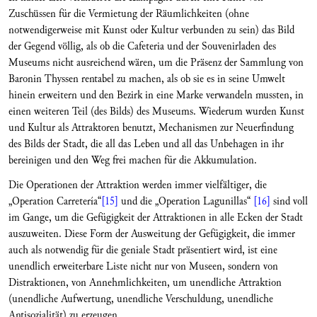
Zuschüssen für die Vermietung der Räumlichkeiten (ohne
notwendigerweise mit Kunst oder Kultur verbunden zu sein) das Bild
der Gegend völlig, als ob die Cafeteria und der Souvenirladen des
Museums nicht ausreichend wären, um die Präsenz der Sammlung von
Baronin Thyssen rentabel zu machen, als ob sie es in seine Umwelt
hinein erweitern und den Bezirk in eine Marke verwandeln mussten, in
einen weiteren Teil (des Bilds) des Museums. Wiederum wurden Kunst
und Kultur als Attraktoren benutzt, Mechanismen zur Neuerfindung
des Bilds der Stadt, die all das Leben und all das Unbehagen in ihr
bereinigen und den Weg frei machen für die Akkumulation.
Die Operationen der Attraktion werden immer vielfältiger, die
„Operation Carretería“
[15]
und die „Operation Lagunillas“
[16]
sind voll
im Gange, um die Gefügigkeit der Attraktionen in alle Ecken der Stadt
auszuweiten. Diese Form der Ausweitung der Gefügigkeit, die immer
auch als notwendig für die geniale Stadt präsentiert wird, ist eine
unendlich erweiterbare Liste nicht nur von Museen, sondern von
Distraktionen, von Annehmlichkeiten, um unendliche Attraktion
(unendliche Aufwertung, unendliche Verschuldung, unendliche
Antisozialität) zu erzeugen.