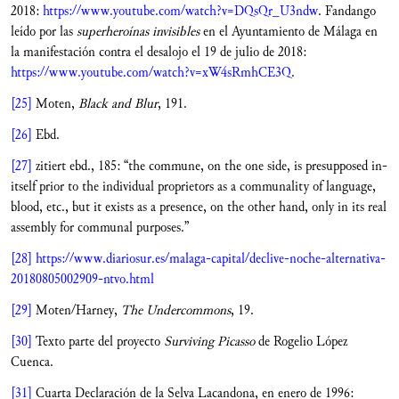
2018:
https://www.youtube.com/watch?v=DQsQr_U3ndw
. Fandango
leído por las
superheroínas invisibles
en el Ayuntamiento de Málaga en
la manifestación contra el desalojo el 19 de julio de 2018:
https://www.youtube.com/watch?v=xW4sRmhCE3Q
.
[25]
Moten,
Black and Blur
, 191.
[26]
Ebd.
[27]
zitiert ebd., 185: “the commune, on the one side, is presupposed in-
itself prior to the individual proprietors as a communality of language,
blood, etc., but it exists as a presence, on the other hand, only in its real
assembly for communal purposes.”
[28]
https://www.diariosur.es/malaga-capital/declive-noche-alternativa-
20180805002909-ntvo.html
[29]
Moten/Harney,
The Undercommons
, 19.
[30]
Texto parte del proyecto
Surviving Picasso
de Rogelio López
Cuenca.
[31]
Cuarta Declaración de la Selva Lacandona, en enero de 1996: