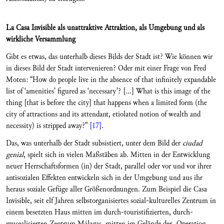
La Casa Invisible als unattraktive Attraktion, als Umgebung und als
wirkliche Versammlung
Gibt es etwas, das unterhalb dieses Bilds der Stadt ist? Wie können wir
in dieses Bild der Stadt intervenieren? Oder mit einer Frage von Fred
Moten: “How do people live in the absence of that infinitely expandable
list of ‘amenities’ figured as ‘necessary’? […] What is this image of the
thing [that is before the city] that happens when a limited form (the
city of attractions and its attendant, etiolated notion of wealth and
necessity) is stripped away?”
[17]
.
Das, was unterhalb der Stadt subsistiert, unter dem Bild der
ciudad
genial
, spielt sich in vielen Maßstäben ab. Mitten in der Entwicklung
neuer Herrschaftsformen (in) der Stadt, parallel oder vor und vor ihrer
antisozialen Effekten entwickeln sich in der Umgebung und aus ihr
heraus soziale Gefüge aller Größenordnungen. Zum Beispiel die Casa
Invisible, seit elf Jahren selbstorganisiertes sozial-kulturelles Zentrum in
einem besetzten Haus mitten im durch-touristifizierten, durch-
musealisierten Zentrum Málagas, mitten im Gelände der „Operation