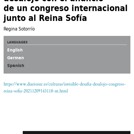
de un congreso internacional
junto al Reina Sofía
Regina Sotorrío
LANGUAGES
English
German
Spanish
https://www.diariosur.es/culturas/invisible-desafia-desalojo-congreso-
reina-sofia-20211209143118-nt.html