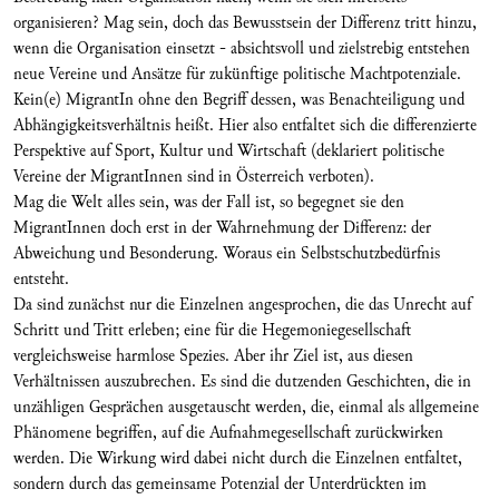
organisieren? Mag sein, doch das Bewusstsein der Differenz tritt hinzu,
wenn die Organisation einsetzt - absichtsvoll und zielstrebig entstehen
neue Vereine und Ansätze für zukünftige politische Machtpotenziale.
Kein(e) MigrantIn ohne den Begriff dessen, was Benachteiligung und
Abhängigkeitsverhältnis heißt. Hier also entfaltet sich die differenzierte
Perspektive auf Sport, Kultur und Wirtschaft (deklariert politische
Vereine der MigrantInnen sind in Österreich verboten).
Mag die Welt alles sein, was der Fall ist, so begegnet sie den
MigrantInnen doch erst in der Wahrnehmung der Differenz: der
Abweichung und Besonderung. Woraus ein Selbstschutzbedürfnis
entsteht.
Da sind zunächst nur die Einzelnen angesprochen, die das Unrecht auf
Schritt und Tritt erleben; eine für die Hegemoniegesellschaft
vergleichsweise harmlose Spezies. Aber ihr Ziel ist, aus diesen
Verhältnissen auszubrechen. Es sind die dutzenden Geschichten, die in
unzähligen Gesprächen ausgetauscht werden, die, einmal als allgemeine
Phänomene begriffen, auf die Aufnahmegesellschaft zurückwirken
werden. Die Wirkung wird dabei nicht durch die Einzelnen entfaltet,
sondern durch das gemeinsame Potenzial der Unterdrückten im