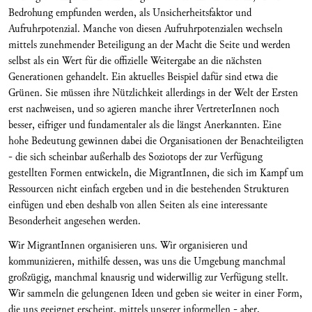
Bedrohung empfunden werden, als Unsicherheitsfaktor und
Aufruhrpotenzial. Manche von diesen Aufruhrpotenzialen wechseln
mittels zunehmender Beteiligung an der Macht die Seite und werden
selbst als ein Wert für die offizielle Weitergabe an die nächsten
Generationen gehandelt. Ein aktuelles Beispiel dafür sind etwa die
Grünen. Sie müssen ihre Nützlichkeit allerdings in der Welt der Ersten
erst nachweisen, und so agieren manche ihrer VertreterInnen noch
besser, eifriger und fundamentaler als die längst Anerkannten. Eine
hohe Bedeutung gewinnen dabei die Organisationen der Benachteiligten
- die sich scheinbar außerhalb des Soziotops der zur Verfügung
gestellten Formen entwickeln, die MigrantInnen, die sich im Kampf um
Ressourcen nicht einfach ergeben und in die bestehenden Strukturen
einfügen und eben deshalb von allen Seiten als eine interessante
Besonderheit angesehen werden.
Wir MigrantInnen organisieren uns. Wir organisieren und
kommunizieren, mithilfe dessen, was uns die Umgebung manchmal
großzügig, manchmal knausrig und widerwillig zur Verfügung stellt.
Wir sammeln die gelungenen Ideen und geben sie weiter in einer Form,
die uns geeignet erscheint, mittels unserer informellen - aber,