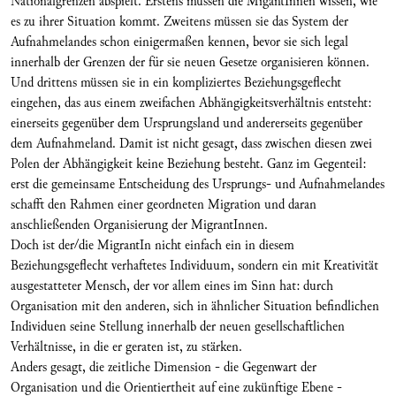
Nationalgrenzen abspielt. Erstens müssen die MigantInnen wissen, wie
es zu ihrer Situation kommt. Zweitens müssen sie das System der
Aufnahmelandes schon einigermaßen kennen, bevor sie sich legal
innerhalb der Grenzen der für sie neuen Gesetze organisieren können.
Und drittens müssen sie in ein kompliziertes Beziehungsgeflecht
eingehen, das aus einem zweifachen Abhängigkeitsverhältnis entsteht:
einerseits gegenüber dem Ursprungsland und andererseits gegenüber
dem Aufnahmeland. Damit ist nicht gesagt, dass zwischen diesen zwei
Polen der Abhängigkeit keine Beziehung besteht. Ganz im Gegenteil:
erst die gemeinsame Entscheidung des Ursprungs- und Aufnahmelandes
schafft den Rahmen einer geordneten Migration und daran
anschließenden Organisierung der MigrantInnen.
Doch ist der/die MigrantIn nicht einfach ein in diesem
Beziehungsgeflecht verhaftetes Individuum, sondern ein mit Kreativität
ausgestatteter Mensch, der vor allem eines im Sinn hat: durch
Organisation mit den anderen, sich in ähnlicher Situation befindlichen
Individuen seine Stellung innerhalb der neuen gesellschaftlichen
Verhältnisse, in die er geraten ist, zu stärken.
Anders gesagt, die zeitliche Dimension - die Gegenwart der
Organisation und die Orientiertheit auf eine zukünftige Ebene -