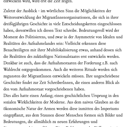
entwickeln wird, wird erst die Zeit zeigen.
Zuletzt der Ausblick - im wörtlichen Sinn die Möglichkeiten der
Weiterentwicklung der MigrantInnenorganisationen, die sich in ihrer
dreißigjährigen Geschichte in viele Entscheidungsketten eingeschlossen
haben, derentwillen ich diesen Text schreibe. Bedeutungsvoll wird der
Moment des Politisierens, und zwar in der Asymmetrie von Idealen und
Realitäten des Aufnahmelandes sein: Vielleicht erkennen diese
Benachteiligten mit ihrer Multilokalisierung etwas, anhand dessen sich
die Realitäten des zukünftigen Nationalstaates erst entwickeln werden.
Denkbar ist auch, dass die Aufnahmestaaten der Forderung z.B. nach
Wahlrecht entgegenkommen. Auch die weiteren Rituale werden sich
zugunsten der MigrantInnen entwickeln müssen. Ihre ungeschriebene
Geschichte findet zur Zeit SchreiberInnen, die einen anderen Blick als
den vom Aufnahmestaat vorgeschriebenen haben.
Dies alles hatte einen Anfang; einen geschichtlichen Ursprung in den
sozialen Wirklichkeiten der Moderne. Aus dem naiven Glauben an die
ökonomische Natur der Armen werden diese inmitten des Imperiums
eingepflanzt, aus dem Staunen dieser Menschen formen sich Bilder und
Bedeutungen, die allmählich zu neuen Erfahrungen und