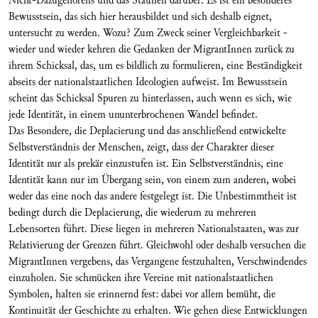
Nicht-Dazugehörens und das Staunen darüber. Es ist ein besonderes
Bewusstsein, das sich hier herausbildet und sich deshalb eignet,
untersucht zu werden. Wozu? Zum Zweck seiner Vergleichbarkeit -
wieder und wieder kehren die Gedanken der MigrantInnen zurück zu
ihrem Schicksal, das, um es bildlich zu formulieren, eine Beständigkeit
abseits der nationalstaatlichen Ideologien aufweist. Im Bewusstsein
scheint das Schicksal Spuren zu hinterlassen, auch wenn es sich, wie
jede Identität, in einem ununterbrochenen Wandel befindet.
Das Besondere, die Deplacierung und das anschließend entwickelte
Selbstverständnis der Menschen, zeigt, dass der Charakter dieser
Identität nur als prekär einzustufen ist. Ein Selbstverständnis, eine
Identität kann nur im Übergang sein, von einem zum anderen, wobei
weder das eine noch das andere festgelegt ist. Die Unbestimmtheit ist
bedingt durch die Deplacierung, die wiederum zu mehreren
Lebensorten führt. Diese liegen in mehreren Nationalstaaten, was zur
Relativierung der Grenzen führt. Gleichwohl oder deshalb versuchen die
MigrantInnen vergebens, das Vergangene festzuhalten, Verschwindendes
einzuholen. Sie schmücken ihre Vereine mit nationalstaatlichen
Symbolen, halten sie erinnernd fest: dabei vor allem bemüht, die
Kontinuität der Geschichte zu erhalten. Wie gehen diese Entwicklungen