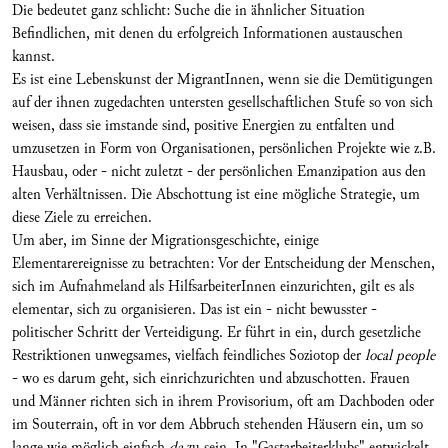
Die bedeutet ganz schlicht: Suche die in ähnlicher Situation
Befindlichen, mit denen du erfolgreich Informationen austauschen
kannst.
Es ist eine Lebenskunst der MigrantInnen, wenn sie die Demütigungen
auf der ihnen zugedachten untersten gesellschaftlichen Stufe so von sich
weisen, dass sie imstande sind, positive Energien zu entfalten und
umzusetzen in Form von Organisationen, persönlichen Projekte wie z.B.
Hausbau, oder - nicht zuletzt - der persönlichen Emanzipation aus den
alten Verhältnissen. Die Abschottung ist eine mögliche Strategie, um
diese Ziele zu erreichen.
Um aber, im Sinne der Migrationsgeschichte, einige
Elementarereignisse zu betrachten: Vor der Entscheidung der Menschen,
sich im Aufnahmeland als HilfsarbeiterInnen einzurichten, gilt es als
elementar, sich zu organisieren. Das ist ein - nicht bewusster -
politischer Schritt der Verteidigung. Er führt in ein, durch gesetzliche
Restriktionen unwegsames, vielfach feindliches Soziotop der
local people
- wo es darum geht, sich einrichzurichten und abzuschotten. Frauen
und Männer richten sich in ihrem Provisorium, oft am Dachboden oder
im Souterrain, oft in vor dem Abbruch stehenden Häusern ein, um so
lange wie möglich einfach
da
zu sein. In "Gastarbeiterklubs" entwickelt