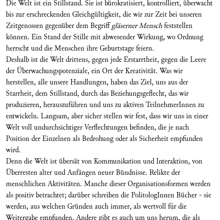
Die Welt ist ein Stillstand. Sie ist bürokratisiert, kontrolliert, überwacht
bis zur erschreckenden Gleichgültigkeit, die wir zur Zeit bei unseren
Zeitgenossen gegenüber dem Begriff
gläserner Mensch
feststellen
können. Ein Stand der Stille mit abwesender Wirkung, wo Ordnung
herrscht und die Menschen ihre Geburtstage feiern.
Deshalb ist die Welt drittens, gegen jede Erstarrtheit, gegen die Leere
der Überwachungspotenziale, ein Ort der Kreativität. Was wir
herstellen, alle unsere Handlungen, haben das Ziel, uns aus der
Starrheit, dem Stillstand, durch das Beziehungsgeflecht, das wir
produzieren, herauszuführen und uns zu aktiven TeilnehmerInnen zu
entwickeln. Langsam, aber sicher stellen wir fest, dass wir uns in einer
Welt voll undurchsichtiger Verflechtungen befinden, die je nach
Position der Einzelnen als Bedrohung oder als Sicherheit empfunden
wird.
Denn die Welt ist übersät von Kommunikation und Interaktion, von
Überresten alter und Anfängen neuer Bündnisse. Relikte der
menschlichen Aktivitäten. Manche dieser Organisationsformen werden
als positiv betrachtet; darüber schreiben die PolitologInnen Bücher - sie
werden, aus welchen Gründen auch immer, als wertvoll für die
Weitergabe empfunden. Andere gibt es auch um uns herum, die als