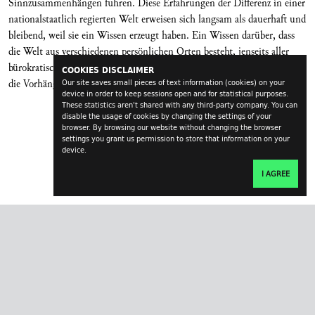
Sinnzusammenhängen führen. Diese Erfahrungen der Differenz in einer
nationalstaatlich regierten Welt erweisen sich langsam als dauerhaft und
bleibend, weil sie ein Wissen erzeugt haben. Ein Wissen darüber, dass
die Welt aus verschiedenen persönlichen Orten besteht, jenseits aller
bürokratischen Grenzen. Wir Menschen sind MigrantInnen, quer durch
COOKIES DISCLAIMER
die Vorhänge, egal ob sie eisern oder golden sind.
Our site saves small pieces of text information (cookies) on your
device in order to keep sessions open and for statistical purposes.
These statistics aren't shared with any third-party company. You can
disable the usage of cookies by changing the settings of your
browser. By browsing our website without changing the browser
settings you grant us permission to store that information on your
device.
I AGREE
transversal.at
impressum
contact
login