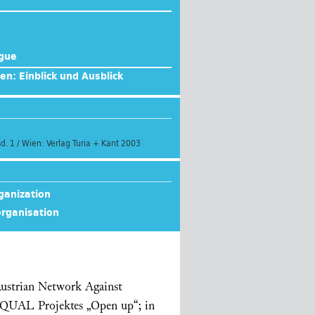
egue
n: Einblick und Ausblick
Bd. 1 / Wien: Verlag Turia + Kant 2003
ganization
organisation
Austrian Network Against
QUAL Projektes „Open up“; in