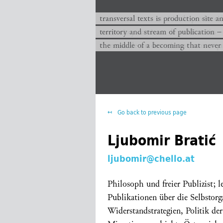
transversal texts es sitio de producc
transversal texts is production site a
territorio y corriente de publicación −
territory and stream of publication −
el medio de un devenir que nunca que
the middle of a becoming that never
Go back to previous page
Ljubomir Bratić
ljubomir@chello.at
Philosoph und freier Publizist; 
Publikationen über die Selbstorg
Widerstandstrategien, Politik der