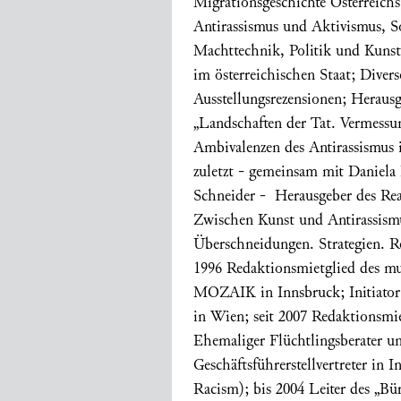
Migrationsgeschichte Österreichs,
Antirassismus und Aktivismus, So
Machttechnik, Politik und Kunst
im österreichischen Staat; Diver
Ausstellungsrezensionen; Heraus
„Landschaften der Tat. Vermessu
Ambivalenzen des Antirassismus 
zuletzt - gemeinsam mit Daniel
Schneider - Herausgeber des Rea
Zwischen Kunst und Antirassism
Überschneidungen. Strategien. Re
1996 Redaktionsmietglied des mu
MOZAIK in Innsbruck; Initiator
in Wien; seit 2007 Redaktionsmie
Ehemaliger Flüchtlingsberater u
Geschäftsführerstellvertreter i
Racism); bis 2004 Leiter des 