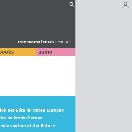
transversal texts
|
contact
books
audio
ion der Elite im Osten Europas
lite na istoku Evrope
nsformation of the Elite in