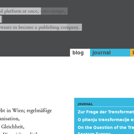
ión y plataforma al mismo tiempo,
nd platform at once,
rrá convertirse en una editorial.
 wants to become a publishing company.
blog
journal
JOURNAL
lebt in Wien; regelmäßige
Zur Frage der Transformat
anisation,
O pitanju transformacije e
 Gleichheit,
On the Question of the Tra