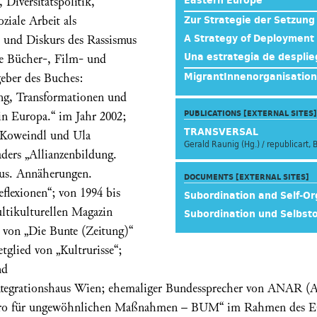
 Diversitätspolitik,
Eastern Europe
ziale Arbeit als
Zur Strategie der Setzung
 und Diskurs des Rassismus
A Strategy of Deployment
Una estrategia de despli
se Bücher-, Film- und
geber des Buches:
MigrantInnenorganisatione
ng, Transformationen und
in Europa.“ im Jahr 2002;
PUBLICATIONS [EXTERNAL SITES]
TRANSVERSAL
a Koweindl und Ula
Gerald Raunig (Hg.) / republicart, 
ders „Allianzenbildung.
us. Annäherungen.
DOCUMENTS [EXTERNAL SITES]
flexionen“; von 1994 bis
Subordination and Self-Or
ltikulturellen Magazin
Subordination und Selbst
 von „Die Bunte (Zeitung)“
tglied von „Kultrurisse“;
nd
n Integrationshaus Wien; ehemaliger Bundessprecher von ANAR (
„Büro für ungewöhnlichen Maßnahmen – BUM“ im Rahmen des E