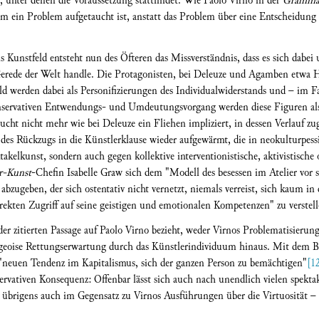
, unter denen die Voraussetzung stattfindet. Wie Paolo Virno in der
Grammat
ein Problem aufgetaucht ist, anstatt das Problem über eine Entscheidung 
 Kunstfeld entsteht nun des Öfteren das Missverständnis, dass es sich dabe
rede der Welt handle. Die Protagonisten, bei Deleuze und Agamben etwa He
d werden dabei als Personifizierungen des Individualwiderstands und – im Fa
nservativen Entwendungs- und Umdeutungsvorgang werden diese Figuren also
ucht nicht mehr wie bei Deleuze ein Fliehen impliziert, in dessen Verlauf zu
r des Rückzugs in die Künstlerklause wieder aufgewärmt, die in neokulturpes
takelkunst, sondern auch gegen kollektive interventionistische, aktivistische
r-Kunst
-Chefin Isabelle Graw sich dem "Modell des besessen im Atelier vor
abzugeben, der sich ostentativ nicht vernetzt, niemals verreist, sich kaum in 
rekten Zugriff auf seine geistigen und emotionalen Kompetenzen" zu verstell
r zitierten Passage auf Paolo Virno bezieht, weder Virnos Problematisierung
urgeoise Rettungserwartung durch das Künstlerindividuum hinaus. Mit dem Bi
 "neuen Tendenz im Kapitalismus, sich der ganzen Person zu bemächtigen"
[1
ervativen Konsequenz: Offenbar lässt sich auch nach unendlich vielen spekt
 – übrigens auch im Gegensatz zu Virnos Ausführungen über die Virtuosität 