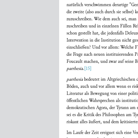
natürlich verschwimmen derartige "Gene
die zweite (also auch durch sie selbst) 
zuzuschreiben. Wie dem auch sei, man 
zuschreiben und in einzelnen Fällen Re
schon gestellt hat, die jedenfalls Deleu
Intervention in die Institution nicht 
einschließen? Und vor allem: Welche Fl
die Frage nach neuen instituierenden P
Foucault machen, und zwar auf seine Be
parrhesia
.
[15]
parrhesia
bedeutet im Altgriechischen di
Böden, auch und vor allem wenn es riska
Literatur als Bewegung von einer polit
öffentlichen Wahrsprechen als institut
demokratischen Agora, der Tyrann am 
sei es die Kritik des Philosophen am T
riskant alles äußert, und dem kritisierte
Im Laufe der Zeit ereignet sich eine Ve