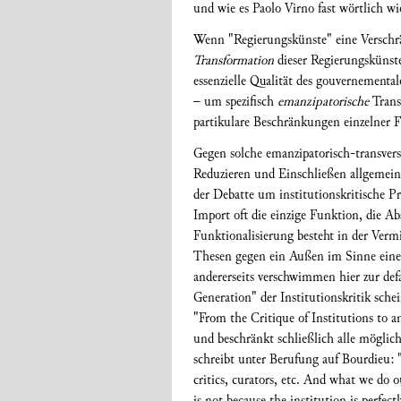
und wie es Paolo Virno fast wörtlich wie
Wenn "Regierungskünste" eine Verschrä
Transformation
dieser Regierungskünste
essenzielle Qualität des gouvernemental
– um spezifisch
emanzipatorische
Trans
partikulare Beschränkungen einzelner 
Gegen solche emanzipatorisch-transver
Reduzieren und Einschließen allgemein
der Debatte um institutionskritische P
Import oft die einzige Funktion, die Ab
Funktionalisierung besteht in der Verm
Thesen gegen ein Außen im Sinne einer 
andererseits verschwimmen hier zur defa
Generation" der Institutionskritik sch
"From the Critique of Institutions to a
und beschränkt schließlich alle möglich
schreibt unter Berufung auf Bourdieu: "[…
critics, curators, etc. And what we do ou
is not because the institution is perfect