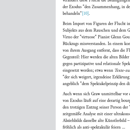
verändert diese Flucht die Bedingungen
der Exodus "den Zusammenhang, in dem 
behandeln"
[10]
.
Beim Import von Figuren der Flucht ins
Subjekts aus dem Rauschen und dem Ge
Virno der "virtuose" Pianist Glenn Goul
Rückzugs missverstanden. In einem ko
von ihrem Ausgang entfernt, dass die Fl
Gegenteil: Hier werden die alten Bilde
gegen partizipative und relationale Spek
eingesetzt werden; etwa wenn
Texte-zu
"der sich weigert, irgendeine Erklärung 
angeblich "dem Spektakelprinzip den di
Auch wenn sich Graw unmittelbar vor de
von Exodus läuft auf eine derartig bo
den trotzigen Entzug seiner Person der
zeitgemäße Analyse mit einer ultrakons
Abziehbilds dasselbe alte Künstlerbild
fröhlich als anti-spektakulär feiern …