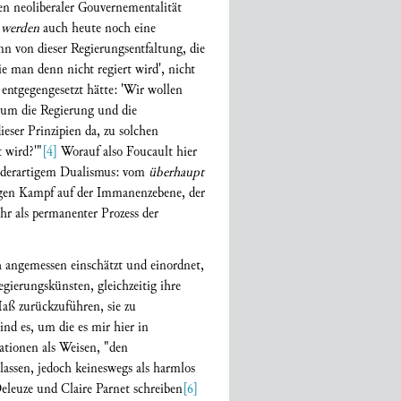
en neoliberaler Gouvernementalität
u werden
auch heute noch eine
nn von dieser Regierungsentfaltung, die
ie man denn nicht regiert wird', nicht
 entgegengesetzt hätte: 'Wir wollen
e um die Regierung und die
ieser Prinzipien da, zu solchen
 wird?'"
[4]
Worauf also Foucault hier
s derartigem Dualismus: vom
überhaupt
gen Kampf auf der Immanenzebene, der
ehr als permanenter Prozess der
h angemessen einschätzt und einordnet,
egierungskünsten, gleichzeitig ihre
Maß zurückzuführen, sie zu
ind es, um die es mir hier in
ationen als Weisen, "den
assen, jedoch keineswegs als harmlos
 Deleuze und Claire Parnet schreiben
[6]