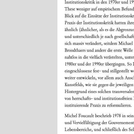
Institutionskritik in den 1970er und 1
These weniger auf empirischem Befund a
Blick auf die Einsätze der Institutionsk
Praxis der Institutionskritik hatten i
ähnlich (ähnlicher, als es die Abgrenz
und unterschiedlich je nach gesellsch
sich massiv verändert, seitdem Michae
Broodthaers und andere die erste Welle d
nahtlos in die vielfach verästelten, un
1980er und der 1990er übergingen. So In
eingeschlossene fest- und stillgestellt 
weiter entwickeln, vor allem auch Ansc
Kunstfelds, wie sie
gegen
die jeweiligen
Hintergrund eines solchen transversale
von herrschafts- und institutionsfreien
instituierende Praxis zu reformulieren.
Michel Foucault beschrieb 1978 in sein
und Vervielfältigung der Gouvernementa
Lebensbereiche, und schließlich des Sel