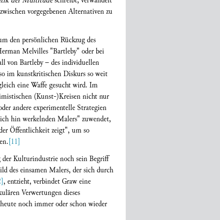
ik der Multitude
schreibt, verwandelt
zwischen vorgegebenen Alternativen zu
i um den persönlichen Rückzug des
rman Melvilles "Bartleby" oder bei
ll von Bartleby – des individuellen
 im kunstkritischen Diskurs so weit
gleich eine Waffe gesucht wird. Im
simistischen (Kunst‑)Kreisen nicht nur
 oder andere experimentelle Strategien
 sich hin werkelnden Malers" zuwendet,
der Öffentlichkeit zeigt", um so
en.
[11]
 der Kulturindustrie noch sein Begriff
ld des einsamen Malers, der sich durch
2]
, entzieht, verbindet Graw eine
akulären Verwertungen dieses
– heute noch immer oder schon wieder