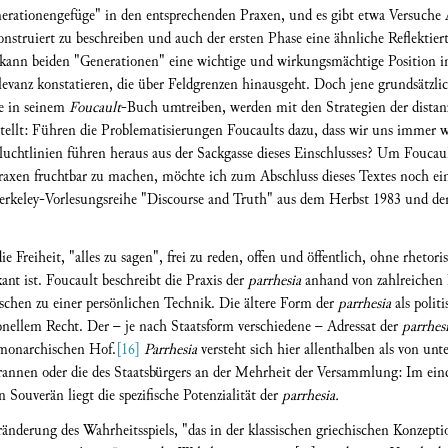
rationengefüge" in den entsprechenden Praxen, und es gibt etwa Versuche An
konstruiert zu beschreiben und auch der ersten Phase eine ähnliche Reflektiert
kann beiden "Generationen" eine wichtige und wirkungsmächtige Position im
levanz konstatieren, die über Feldgrenzen hinausgeht. Doch jene grundsätzli
ze in seinem
Foucault
-Buch umtreiben, werden mit den Strategien der distan
gestellt: Führen die Problematisierungen Foucaults dazu, dass wir uns immer
uchtlinien führen heraus aus der Sackgasse dieses Einschlusses? Um Foucau
raxen fruchtbar zu machen, möchte ich zum Abschluss dieses Textes noch ei
rkeley-Vorlesungsreihe "Discourse and Truth" aus dem Herbst 1983 und den 
e Freiheit, "alles zu sagen", frei zu reden, offen und öffentlich, ohne rhetor
nt ist. Foucault beschreibt die Praxis der
parrhesia
anhand von zahlreichen 
ischen zu einer persönlichen Technik. Die ältere Form der
parrhesia
als polit
ionellem Recht. Der – je nach Staatsform verschiedene – Adressat der
parrhes
monarchischen Hof.
[16]
Parrhesia
versteht sich hier allenthalben als von u
yrannen oder die des Staatsbürgers an der Mehrheit der Versammlung: Im ein
n Souverän liegt die spezifische Potenzialität der
parrhesia.
ränderung des Wahrheitsspiels, "das in der klassischen griechischen Konzept