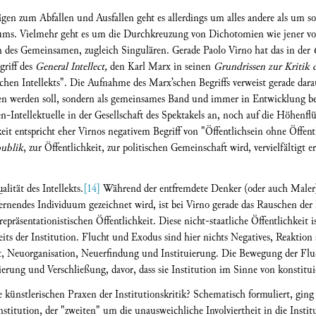
ägen zum Abfallen und Ausfallen geht es allerdings um alles andere als um sol
uums. Vielmehr geht es um die Durchkreuzung von Dichotomien wie jener vo
n des Gemeinsamen, zugleich Singulären. Gerade Paolo Virno hat das in der
griff des
General Intellect,
den Karl Marx in seinen
Grundrissen zur Kritik 
lichen Intellekts". Die Aufnahme des Marx’schen Begriffs verweist gerade darauf
n werden soll, sondern als gemeinsames Band und immer in Entwicklung beg
en-Intellektuelle in der Gesellschaft des Spektakels an, noch auf die Höhen
keit entspricht eher Virnos negativem Begriff von "Öffentlichsein ohne Öffen
ublik
, zur Öffentlichkeit, zur politischen Gemeinschaft wird, vervielfältigt
lität des Intellekts.
[14]
Während der entfremdete Denker (oder auch Maler) 
rnendes Individuum gezeichnet wird, ist bei Virno gerade das Rauschen der
repräsentationistischen Öffentlichkeit. Diese nicht-staatliche Öffentlichkeit i
nseits der Institution. Flucht und Exodus sind hier nichts Negatives, Reaktio
t, Neuorganisation, Neuerfindung und Instituierung. Die Bewegung der Fluch
erung und Verschließung, davor, dass sie Institution im Sinne von konstitui
e künstlerischen Praxen der Institutionskritik? Schematisch formuliert, ging
nstitution, der "zweiten" um die unausweichliche Involviertheit in die Insti