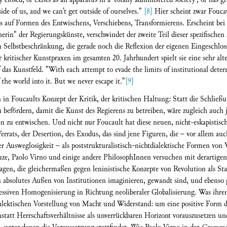
nside of us, and we can’t get outside of ourselves."
[8]
Hier scheint zwar Foucau
 auf Formen des Entwischens, Verschiebens, Transformierens. Erscheint bei 
erin" der Regierungskünste, verschwindet der zweite Teil dieser spezifische
n Selbstbeschränkung, die gerade noch die Reflexion der eigenen Eingeschloss
ur kritischer Kunstpraxen im gesamten 20. Jahrhundert spielt sie eine sehr alte
das Kunstfeld. "With each attempt to evade the limits of institutional dete
he world into it. But we never escape it."
[9]
in Foucaults Konzept der Kritik, der kritischen Haltung: Statt die Schließu
befördern, damit die Kunst des Regierens zu betreiben, wäre zugleich auch je
 zu entwischen. Und nicht nur Foucault hat diese neuen, nicht-eskapistis
Verrats, der Desertion, des Exodus, das sind jene Figuren, die – vor allem au
r Ausweglosigkeit – als poststrukturalistisch-nichtdialektische Formen vo
uze, Paolo Virno und einige andere PhilosophInnen versuchen mit derartige
chlagen, die gleichermaßen gegen leninistische Konzepte von Revolution als 
ein absolutes Außen von Institutionen imaginieren, gewandt sind, und ebens
essiven Homogenisierung in Richtung neoliberaler Globalisierung. Was ihren 
lektischen Vorstellung von Macht und Widerstand: um eine positive Form des
 Anstatt Herrschaftsverhältnisse als unverrückbaren Horizont vorauszusetzen 