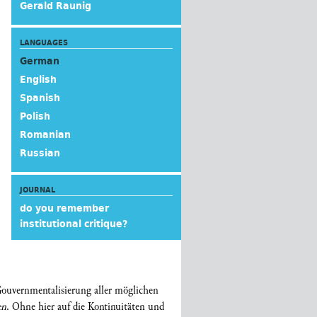
Gerald Raunig
LANGUAGES
German
English
Spanish
Polish
Romanian
Russian
JOURNAL
do you remember
institutional critique?
Gouvernmentalisierung aller möglichen
en
. Ohne hier auf die Kontinuitäten und