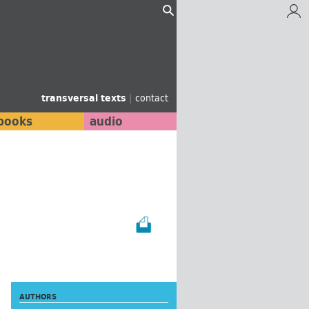
transversal texts
|
contact
books
audio
AUTHORS