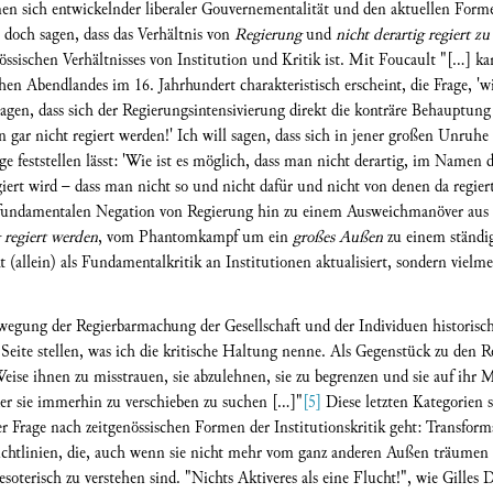
en sich entwickelnder liberaler Gouvernementalität und den aktuellen Form
ch doch sagen, dass das Verhältnis von
Regierung
und
nicht derartig regiert z
össischen Verhältnisses von Institution und Kritik ist. Mit Foucault "[…] ka
chen Abendlandes im 16. Jahrhundert charakteristisch erscheint, die Frage, 'w
agen, dass sich der Regierungsintensivierung direkt die konträre Behauptung
n gar nicht regiert werden!' Ich will sagen, dass sich in jener großen Unruh
e feststellen lässt: 'Wie ist es möglich, dass man nicht derartig, im Namen d
ert wird – dass man nicht so und nicht dafür und nicht von denen da regiert
er fundamentalen Negation von Regierung hin zu einem Ausweichmanöver au
g regiert werden
, vom Phantomkampf um ein
großes Außen
zu einem ständi
 (allein) als Fundamentalkritik an Institutionen aktualisiert, sondern vielm
wegung der Regierbarmachung der Gesellschaft und der Individuen historisc
Seite stellen, was ich die kritische Haltung nenne. Als Gegenstück zu den R
eise ihnen zu misstrauen, sie abzulehnen, sie zu begrenzen und sie auf ihr 
der sie immerhin zu verschieben zu suchen […]"
[5]
Diese letzten Kategorien s
Frage nach zeitgenössischen Formen der Institutionskritik geht: Transform
chtlinien, die, auch wenn sie nicht mehr vom ganz anderen Außen träumen l
-esoterisch zu verstehen sind. "Nichts Aktiveres als eine Flucht!", wie Gilles