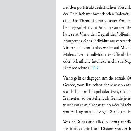
Bei den poststrukturalistischen Vorschl
der Gesellschaft abwendenden Individ
offensive Theoretisierung neuer Forme
herausgearbeitet. In Anklang an den Be
hat, setzt Virno den Begriff des "öffent
Kompetenz eines Individuums verstande
Virno spielt damit also weder auf Medi
Malers. Derart individuierte Öffentlich
oder 'öffentliche Intellekt' nicht zur
Rep
Unterdrückung."
[13]
Virno geht es dagegen um die soziale Qua
Gerede, vom Rauschen der Massen entfe
staatlichen, nicht-spektakulären, nicht-
Freiheiten zu verstehen, als Gefilde je
verschränkt mit konstituierender Mach
von Anfang an auch gegen Strukturalisi
Was heißt das nun alles in Bezug auf di
Institutionskritik um Distanz von der I