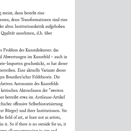
 meint, dann besteht eine
essen, denn Transformationen sind eine
der alten Institutionskritik aufgehoben
e Qualität annehmen, d.h. über
s Problem des Kunstdiskurses: das
und Abwertungen im Kunstfeld – auch in
orie-Importen geschmückt, so hat dieser
etreiben. Eine aktuelle Variante dieser
en Bourdieu’scher Feldtheorie. Die
relativen Autonomie des Kunstfelds
ie kritischen AkteurInnen der "zweiten
ser betreibt etwa im
Artforum
-Artikel
hichte offensive Selbsthistorisierung
ter Bürger) und ihrer Institutionen. Sie
field of art, at least not as artists,
 it. So if there is no outside for us, it
 grown all-encompassing in size and