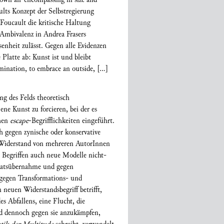
lts Konzept der Selbstregierung
Foucault die kritische Haltung
n Ambivalenz in Andrea Frasers
enheit zulässt. Gegen alle Evidenzen
 Platte ab: Kunst ist und bleibt
rmination, to embrace an outside, […]
ng des Felds theoretisch
ne Kunst zu forcieren, bei der es
chen
escape
-Begrifflichkeiten eingeführt.
ch gegen zynische oder konservative
n Widerstand von mehreren AutorInnen
n Begriffen auch neue Modelle nicht-
Staatsübernahme und gegen
o gegen Transformations- und
neuen Widerstandsbegriff betrifft,
 Abfallens, eine Flucht, die
und dennoch gegen sie anzukämpfen,