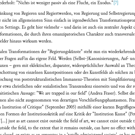
derholt: "Nichts ist weniger passiv als eine Flucht, ein Exodus."
[7]
nkung von Regieren und Regiertwerden, von Regierung und Selbstregierung
 nicht im allgemeinsten Sinn einfach in irgendwelchen Transformationsproz
en Settings. Es geht hier vielmehr – und darin ist auch ein zentraler Aspekt 
formationen, die durch ihren emanzipatorischen Charakter auch transversal
Felder hinaus wirksam werden.
salen Transformationen der "Regierungskünste" steht nun ein wiederkehrende
er Fragen auf/in das eigene Feld. Werden (Selbst-)Kanonisierungen, Auf- 
raxen – gern mit eklektischer, disparater, widersprüchlicher Auswahl an The
schottung von einzelnen Kunstpositionen oder des Kunstfelds als solchen zu b
ischung von poststrukturalistischen Immanenz-Theorien mit Simplifizierung
etwa christlichen oder sozialistischen Transzendenz einerseits und von der 
itistischen Aussage: "We are trapped in our field" (Andrea Fraser). Selbst d
einen also nicht ausgenommen von derartigen Verschließungsphantasmen. Fra
n Institution of Critique" (September 2005) mithilfe einer kurzen Begriffsgesc
en Formen der Institutionskritik auf eine Kritik der "Institution Kunst" (Pe
] just as art cannot exist outside the field of art, we cannot exist outside the 
tside the field, to the extent that it remains outside, can have no effect within
ly closed, or exists as an apparatus in a 'totally administered society', or has