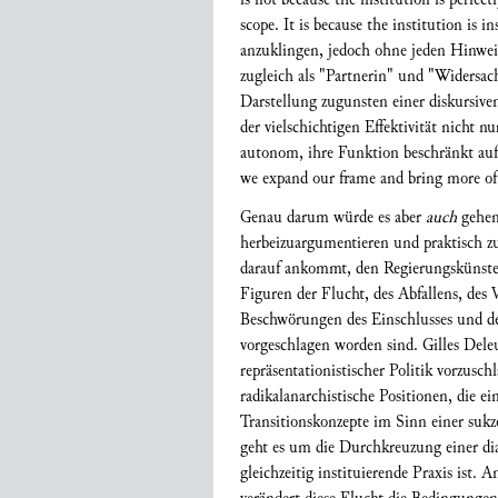
scope. It is because the institution is i
anzuklingen, jedoch ohne jeden Hinweis
zugleich als "Partnerin" und "Widersach
Darstellung zugunsten einer diskursive
der vielschichtigen Effektivität nicht n
autonom, ihre Funktion beschränkt auf 
we expand our frame and bring more of t
Genau darum würde es aber
auch
gehen 
herbeizuargumentieren und praktisch zu 
darauf ankommt, den Regierungskünsten
Figuren der Flucht, des Abfallens, des 
Beschwörungen des Einschlusses und de
vorgeschlagen worden sind. Gilles Dele
repräsentationistischer Politik vorzus
radikalanarchistische Positionen, die 
Transitionskonzepte im Sinn einer sukz
geht es um die Durchkreuzung einer dia
gleichzeitig instituierende Praxis ist.