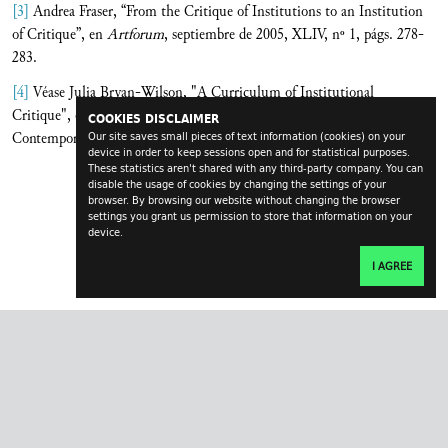
[3]
Andrea Fraser, “From the Critique of Institutions to an Institution
of Critique”, en
Artforum
, septiembre de 2005, XLIV, nº 1, págs. 278-
283.
[4]
Véase Julia Bryan-Wilson, "A Curriculum of Institutional
Critique", en Jonas Ekeberg (ed.),
New Institutionalism
, Office for
COOKIES DISCLAIMER
Contemporary Art (OCA)/verksted, Oslo, 2003, págs. 89-109.
Our site saves small pieces of text information (cookies) on your
device in order to keep sessions open and for statistical purposes.
These statistics aren't shared with any third-party company. You can
disable the usage of cookies by changing the settings of your
browser. By browsing our website without changing the browser
settings you grant us permission to store that information on your
device.
I AGREE
transversal.at
impressum
contact
login