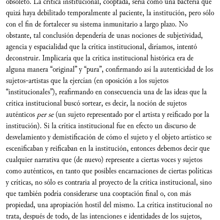
obsoleto. La crítica institucional, cooptada, sería como una bacteria que
quizá haya debilitado temporalmente al paciente, la institución, pero sólo
con el fin de fortalecer su sistema inmunitario a largo plazo. No
obstante, tal conclusión dependería de unas nociones de subjetividad,
agencia y espacialidad que la crítica institucional, diríamos, intentó
deconstruir. Implicaría que la crítica institucional histórica era de
alguna manera “original” y “pura”, confirmando así la autenticidad de los
sujetos-artistas que la ejercían (en oposición a los sujetos
“institucionales”), reafirmando en consecuencia una de las ideas que la
crítica institucional buscó sortear, es decir, la noción de sujetos
auténticos
per se
(un sujeto representado por el artista y reificado por la
institución). Si la crítica institucional fue en efecto un discurso de
desvelamiento y demistificación de cómo el sujeto y el objeto artístico se
escenificaban y reificaban en la institución, entonces debemos decir que
cualquier narrativa que (de nuevo) represente a ciertas voces y sujetos
como auténticos, en tanto que posibles encarnaciones de ciertas políticas
y críticas, no sólo es contraria al proyecto de la crítica institucional, sino
que también podría considerarse una cooptación final o, con más
propiedad, una apropiación hostil del mismo. La crítica institucional no
trata, después de todo, de las intenciones e identidades de los sujetos,