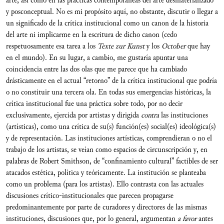
arte, así como en las prácticas contemporáneas del arte desmaterializado
y posconceptual. No es mi propósito aquí, no obstante, discutir o llegar a
un significado de la crítica institucional como un canon de la historia
del arte ni implicarme en la escritura de dicho canon (cedo
respetuosamente esa tarea a los
Texte zur Kunst
y los
October
que hay
en el mundo). En su lugar, a cambio, me gustaría apuntar una
coincidencia entre las dos olas que me parece que ha cambiado
drásticamente en el actual “retorno” de la crítica institucional que podría
o no constituir una tercera ola. En todas sus emergencias históricas, la
crítica institucional fue una práctica sobre todo, por no decir
exclusivamente, ejercida por artistas y dirigida
contra
las instituciones
(artísticas), como una crítica de su(s) función(es) social(es) ideológica(s)
y de representación. Las instituciones artísticas, comprendieran o no el
trabajo de los artistas, se veían como espacios de circunscripción y, en
palabras de Robert Smithson, de “confinamiento cultural” factibles de ser
atacados estética, política y teóricamente. La institución se planteaba
como un problema (para los artistas). Ello contrasta con las actuales
discusiones crítico-institucionales que parecen propagarse
predominantemente por parte de curadores y directores de las mismas
instituciones, discusiones que, por lo general, argumentan
a favor
antes