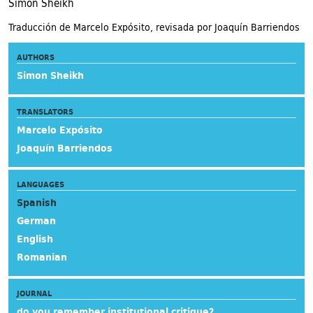
Simon Sheikh
Traducción de Marcelo Expósito, revisada por Joaquín Barriendos
AUTHORS
Simon Sheikh
TRANSLATORS
Marcelo Expósito
Joaquín Barriendos
LANGUAGES
Spanish
German
English
Romanian
JOURNAL
do you remember institutional critique?