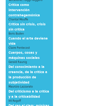
Crítica como
intervención
contrahegemónica
Chantal Mouffe
Crítica sin crisis, crisis
sin crítica
Boris Buden
Cuando el arte deviene
vida
Claire Pentecost
Cuerpos, cosas y
máquinas sociales
Gerald Raunig
Del conocimiento a la
creencia, de la crítica a
la producción de
subjetividad
Maurizio Lazzarato
Del criticismo a la crítica
y a la criticabilidad
Irit Rogoff
Del rap al slam: músicas