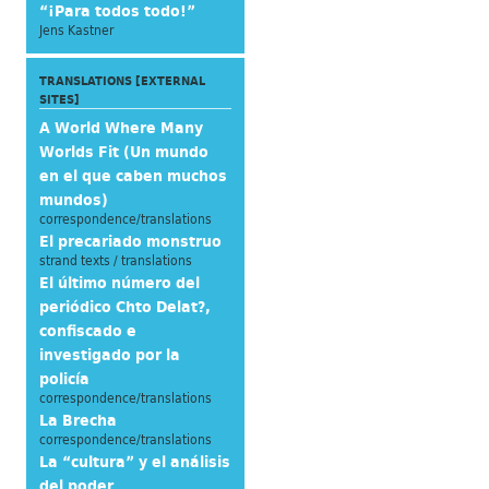
“¡Para todos todo!”
Jens Kastner
TRANSLATIONS [EXTERNAL
SITES]
A World Where Many
Worlds Fit (Un mundo
en el que caben muchos
mundos)
correspondence/translations
El precariado monstruo
strand texts / translations
El último número del
periódico Chto Delat?,
confiscado e
investigado por la
policía
correspondence/translations
La Brecha
correspondence/translations
La “cultura” y el análisis
del poder