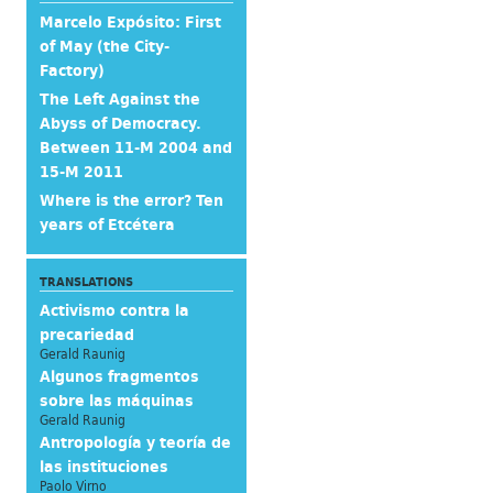
Marcelo Expósito: First
of May (the City-
Factory)
The Left Against the
Abyss of Democracy.
Between 11-M 2004 and
15-M 2011
Where is the error? Ten
years of Etcétera
TRANSLATIONS
Activismo contra la
precariedad
Gerald Raunig
Algunos fragmentos
sobre las máquinas
Gerald Raunig
Antropología y teoría de
las instituciones
Paolo Virno