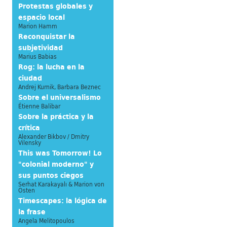
Protestas globales y
espacio local
Marion Hamm
Reconquistar la
subjetividad
Marius Babias
Rog: la lucha en la
ciudad
Andrej Kurnik, Barbara Beznec
Sobre el universalismo
Étienne Balibar
Sobre la práctica y la
crítica
Alexander Bikbov / Dmitry
Vilensky
This was Tomorrow! Lo
"colonial moderno" y
sus puntos ciegos
Serhat Karakayalı & Marion von
Osten
Timescapes: la lógica de
la frase
Angela Melitopoulos