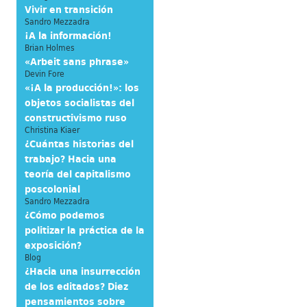
Vivir en transición
Sandro Mezzadra
¡A la información!
Brian Holmes
«Arbeit sans phrase»
Devin Fore
«¡A la producción!»: los
objetos socialistas del
constructivismo ruso
Christina Kiaer
¿Cuántas historias del
trabajo? Hacia una
teoría del capitalismo
poscolonial
Sandro Mezzadra
¿Cómo podemos
politizar la práctica de la
exposición?
Blog
¿Hacia una insurrección
de los editados? Diez
pensamientos sobre