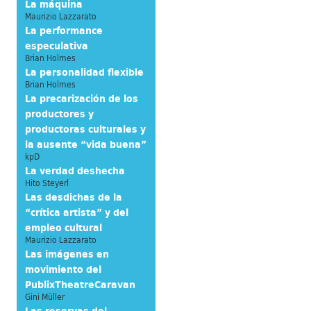
La máquina
Maurizio Lazzarato
La performance
especulativa
Brian Holmes
La personalidad flexible
Brian Holmes
La precarización de los
productores y
productoras culturales y
la ausente “vida buena”
kpD
La verdad deshecha
Hito Steyerl
Las desdichas de la
“crítica artista” y del
empleo cultural
Maurizio Lazzarato
Las imágenes en
movimiento del
PublixTheatreCaravan
Gini Müller