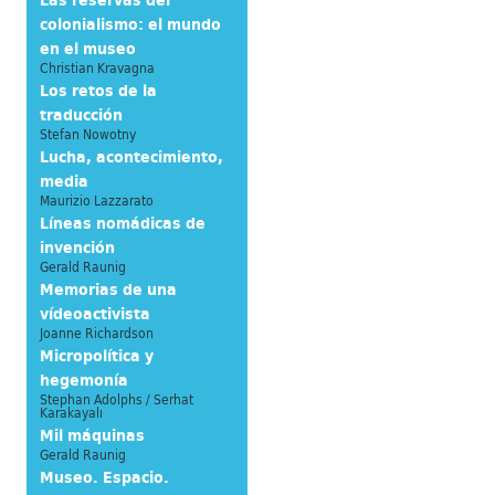
Las reservas del
colonialismo: el mundo
en el museo
Christian Kravagna
Los retos de la
traducción
Stefan Nowotny
Lucha, acontecimiento,
media
Maurizio Lazzarato
Líneas nomádicas de
invención
Gerald Raunig
Memorias de una
vídeoactivista
Joanne Richardson
Micropolítica y
hegemonía
Stephan Adolphs / Serhat
Karakayalı
Mil máquinas
Gerald Raunig
Museo. Espacio.