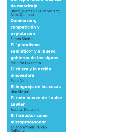
de mestizaje
David Querrien / Kevin Vrolant /
Anne Querrien
Dominación,
competición y
explotación
Simon Sheikh
El "pluralismo
semiótico" y el nuevo
gobierno de los signos.
Maurizio Lazzarato
El chiste y la acción
innovadora
Paolo Virno
El lenguaje de las cosas
Hito Steyerl
El rudo museo de Louise
Lawler
Rosalyn Deutsche
El traductor como
microprocesador
An Anonymous Iranian
Collective