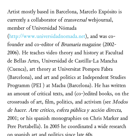
Artist mostly based in Barcelona, Marcelo Expósito is
currently a collaborator of
transversal
webjournal,
member of Universidad Nómada
(
http://www.universidadnomada.net
), and was co-
founder and co-editor of
Brumaria
magazine (2002-
2006). He teaches video theory and history at Facultad
de Bellas Artes, Universidad de Castilla-La Mancha
(Cuenca), art theory at Universitat Pompeu Fabra
(Barcelona), and art and politics at Independent Studies
Programm (PEI ) at Macba (Barcelona). He has written
an amount of critical texts, and (co-)edited books, on the
crossroads of art, film, politics, and activism (see
Modos
de hacer. Arte crítico, esfera pública y acción directa
,
2001; or his spanish monographies on Chris Marker and
Pere Portabella). In 2005 he coordinated a wide research
on spanish art and politics since late 60s