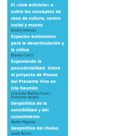
El «club activista» o
sobre los conceptos de
casa de cultura, centro
social y museo
Dmitry Vilensky
Espacios autónomos
para la desarticulación y
la crítica
Branka Ćurčić
Exponiendo la
poscolonialidad. Sobre
el proyecto de Museo
del Presente Vivo en
Isla Reunión
Charlotte Martinz-Turek /
Françoise Vergès
Geopolítica de la
sensibilidad y del
conocimiento
Walter Mignolo
Geopolítica del chuleo
Suely Rolnik