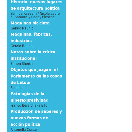
Historia: nuevos lugares
de arquitectura política
Belinda Kazeem / Nicola Lauré
al-Samarai / Peggy Piesche
Máquinas bicicleta
Gerald Raunig
Máquinas, fábricas,
industrias
Gerald Raunig
Notas sobre la crítica
institucional
Simon Sheikh
Objetos que juzgan: el
Parlamento de las cosas
de Latour
Scott Lash
Patologías de la
hiperexpresividad
Franco Berardi aka Bifo
Producción de saberes y
nuevas formas de
acción política
Antonella Corsani