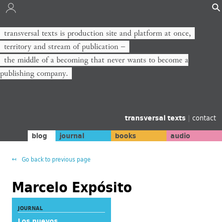
transversal texts is production site and platform at once,
territory and stream of publication −
the middle of a becoming that never wants to become a
publishing company.
transversal texts
|
contact
blog
journal
books
audio
Go back to previous page
Marcelo Expósito
JOURNAL
Los nuevos