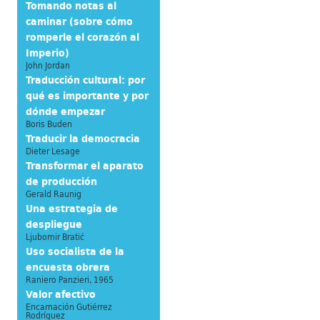
Tomando notas al
caminar (sobre cómo
romperle el corazón al
Imperio)
John Jordan
Traducción cultural: por
qué es importante y por
dónde empezar
Boris Buden
Traducir la democracia
Dieter Lesage
Transformar el aparato
de producción
Gerald Raunig
Una estrategia de
despliegue
Ljubomir Bratić
Uso socialista de la
encuesta obrera
Raniero Panzieri, 1965
Valor afectivo
Encarnación Gutiérrez
Rodríguez