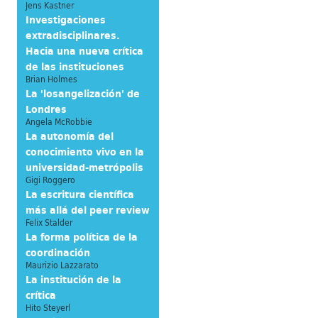
Jens Kastner
Investigaciones
extradisciplinares.
Hacia una nueva crítica
de las instituciones
Brian Holmes
La 'losangelización' de
Londres
Angela McRobbie
La autonomía del
conocimiento vivo en la
universidad-metrópolis
Gigi Roggero
La escritura científica
más allá del peer review
Felix Stalder
La forma política de la
coordinación
Maurizio Lazzarato
La institución de la
crítica
Hito Steyerl