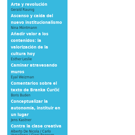
Arte y revolución
Gerald Raunig
Ascenso y caída del
nuevo institucionalismo
Nina Möntmann
Añadir valor a los
contenidos: la
valorización de la
cultura hoy
Esther Leslie
Caminar atravesando
muros
Eyal Weizman
Comentarios sobre el
texto de Branka Ćurčić
Boris Buden
Conceptualizar la
autonomía, instituir en
un lugar
Jens Kastner
Contra la clase creativa
Alberto De Nicola / Carlo
Vercellone / Giggi Roggero