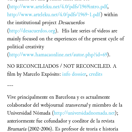
(
http://www.arteleku.net/4.0/pdfs/1969intro.pdf
,
http://www.arteleku.net/4.0/pdfs/1969-1.pdf
) within
the institutional project
Desacuerdos
(
http://desacuerdos.org
). His late series of videos are
mainly focused on the experiences of the present cycle of
political creativity
(
http://www.hamacaonline.net/autor.php?id=69
).
NO RECONCILIADOS / NOT RECONCILED. A
film by Marcelo Expósito:
info dossier
,
credits
---
Vive principalmente en Barcelona y es actualmente
colaborador del webjournal
transversal
y miembro de la
Universidad Nómada (
http://universidadnomada.net
);
anteriormente fue cofundador y coeditor de la revista
Brumaria
(2002-2006). Es profesor de teoría e historia