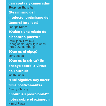
garrapatas y camaradas
Stevphen Shukaitis
¿Pesimismo del
intelecto, optimismo del
General Intellect?
Rodrigo Nunes
¿Quién tiene miedo de
disparar a puerta?
Frank John, Efthimia
Panagiotidis, Vassilis Tsianos
(PRECLAB Hamburg)
¿Qué es el eipcp?
Boris Buden
¿Qué es la critica? Un
ensayo sobre la virtud
de Foucault
Judith Butler
¿Qué significa hoy hacer
films políticamente?
Dmitry Vilensky
“Bourdieu poscolonial”:
notas sobre el oxímoron
Nirmal Puwar