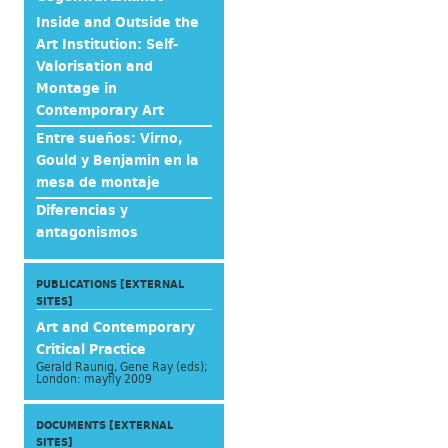
Inside and Outside the
Art Institution: Self-
Valorisation and
Montage in
Contemporary Art
Entre sueños: Virno,
Gould y Benjamin en la
mesa de montaje
Diferencias y
antagonismos
PUBLICATIONS [EXTERNAL
SITES]
Art and Contemporary
Critical Practice
Gerald Raunig, Gene Ray (eds);
London: mayfly 2009
DOCUMENTS [EXTERNAL
SITES]