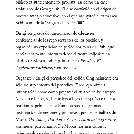
biblioteca suficientemente provista, así como un cine
ambulante de Georgievsk. Ello se convirtió en el origen de
nuestro trabajo educativo, en el que me ayudó el camarada
Schimann, de la 'Brigada de los 25.000'.
Dirigí congresos de funcionarios de educación,
conferencias de los representantes de los pueblos, y
organicé una exposición de periódicos murales. Publiqué
continuadamente informes desde el frente koljosista en
diarios de Moscú, principalmente en
Pravda
y
El
Agricultor Socialista
, y en revistas.
Organicé y dirigí el periódico del koljós. Originalmente era
sólo un suplemento del periódico
Terek
, que ofrecía
información sobre cómo preparar el cultivo de los campos.
Más tarde luché, sí, luché hasta lograr, después de muchas
reuniones, peleas por teléfono, cartas, telegramas,
insistencias, depresiones y promesas, que los periódicos de
Moscú (
El Trabajador Agr
í
cola
y el
Diario del Agricultor
)
asumieran patrocinarlo. De Moscú nos mandaron la
máquina de escribir, el papel y el equipo de composición de