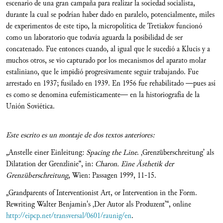
escenario de una gran campaña para realizar la sociedad socialista,
durante la cual se podrían haber dado en paralelo, potencialmente, miles
de experimentos de este tipo, la micropolítica de Tretiakov funcionó
como un laboratorio que todavía aguarda la posibilidad de ser
concatenado. Fue entonces cuando, al igual que le sucedió a Klucis y a
muchos otros, se vio capturado por los mecanismos del aparato molar
estaliniano, que le impidió progresivamente seguir trabajando. Fue
arrestado en 1937; fusilado en 1939. En 1956 fue rehabilitado —pues así
es como se denomina eufemísticamente— en la historiografía de la
Unión Soviética.
Este escrito es un montaje de dos textos anteriores:
„Anstelle einer Einleitung:
Spacing the Line
. ‚Grenzüberschreitung’ als
Dilatation der Grenzlinie“, in:
Charon. Eine Ästhetik der
Grenzüberschreitung
, Wien: Passagen 1999, 11-15.
„Grandparents of Interventionist Art, or Intervention in the Form.
Rewriting Walter Benjamin's ‚Der Autor als Produzent’“, online
http://eipcp.net/transversal/0601/raunig/en
.