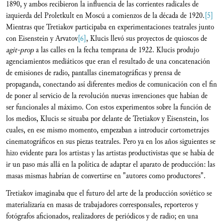
1890, y ambos recibieron la influencia de las corrientes radicales de
izquierda del Proletkult en Moscú a comienzos de la década de 1920.
[5]
Mientras que Tretiakov participaba en experimentaciones teatrales junto
con Eisenstein y Arvatov
[6]
, Klucis llevó sus proyectos de quioscos de
agit-prop
a las calles en la fecha temprana de 1922. Klucis produjo
agenciamientos mediáticos que eran el resultado de una concatenación
de emisiones de radio, pantallas cinematográficas y prensa de
propaganda, conectando así diferentes medios de comunicación con el fin
de poner al servicio de la revolución nuevas invenciones que habían de
ser funcionales al máximo. Con estos experimentos sobre la función de
los medios, Klucis se situaba por delante de Tretiakov y Eisenstein, los
cuales, en ese mismo momento, empezaban a introducir cortometrajes
cinematográficos en sus piezas teatrales. Pero ya en los años siguientes se
hizo evidente para los artistas y las artistas productivistas que se había de
ir un paso más allá en la política de adaptar el aparato de producción: las
masas mismas habrían de convertirse en "autores como productores".
Tretiakov imaginaba que el futuro del arte de la producción soviético se
materializaría en masas de trabajadores corresponsales, reporteros y
fotógrafos aficionados, realizadores de periódicos y de radio; en una