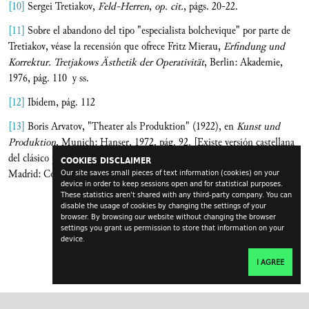
[10]
Sergei Tretiakov,
Feld-Herren
,
op. cit.
, págs. 20-22.
[11]
Sobre el abandono del tipo "especialista bolchevique" por parte de
Tretiakov, véase la recensión que ofrece Fritz Mierau,
Erfindung und
Korrektur. Tretjakows
Ä
sthetik der Operativit
ä
t
, Berlin: Akademie,
1976, pág. 110 y ss.
[12]
Ibídem, pág. 112
[13]
Boris Arvatov, "Theater als Produktion" (1922), en
Kunst und
Produktion
, Munich: Hanser, 1972, pág. 92. [Existe versión castellana
del clásico programa productivista de Arvatov:
Arte y producci
ó
n
,
COOKIES DISCLAIMER
Madrid: Comunicación, Alberto Corazón Editor, 1973. (N. del T.)]
Our site saves small pieces of text information (cookies) on your
device in order to keep sessions open and for statistical purposes.
These statistics aren't shared with any third-party company. You can
disable the usage of cookies by changing the settings of your
browser. By browsing our website without changing the browser
settings you grant us permission to store that information on your
device.
I AGREE