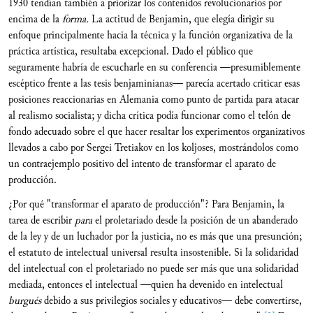
1930 tendían también a priorizar los contenidos revolucionarios por
encima de la
forma.
La actitud de Benjamin, que elegía dirigir su
enfoque principalmente hacia la técnica y la función organizativa de la
práctica artística, resultaba excepcional. Dado el público que
seguramente habría de escucharle en su conferencia —presumiblemente
escéptico frente a las tesis benjaminianas— parecía acertado criticar esas
posiciones reaccionarias en Alemania como punto de partida para atacar
al realismo socialista; y dicha crítica podía funcionar como el telón de
fondo adecuado sobre el que hacer resaltar los experimentos organizativos
llevados a cabo por Sergei Tretiakov en los koljoses, mostrándolos como
un contraejemplo positivo del intento de transformar el aparato de
producción.
¿Por qué "transformar el aparato de producción"? Para Benjamin, la
tarea de escribir
para
el proletariado desde la posición de un abanderado
de la ley y de un luchador por la justicia, no es más que una presunción;
el estatuto de intelectual universal resulta insostenible. Si la solidaridad
del intelectual con el proletariado no puede ser más que una solidaridad
mediada, entonces el intelectual —quien ha devenido en intelectual
burgu
é
s
debido a sus privilegios sociales y educativos— debe convertirse,