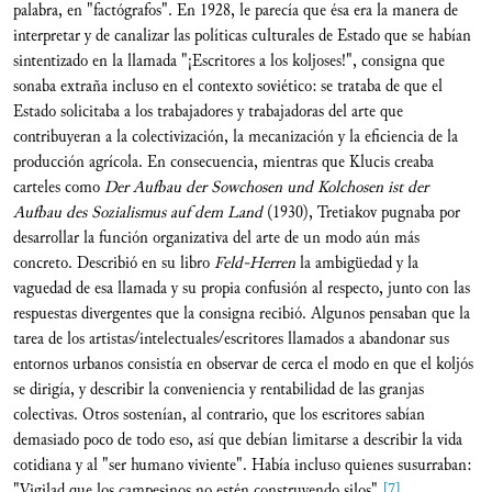
palabra, en "factógrafos". En 1928, le parecía que ésa era la manera de
interpretar y de canalizar las políticas culturales de Estado que se habían
sintentizado en la llamada "¡Escritores a los koljoses!", consigna que
sonaba extraña incluso en el contexto soviético: se trataba de que el
Estado solicitaba a los trabajadores y trabajadoras del arte que
contribuyeran a la colectivización, la mecanización y la eficiencia de la
producción agrícola. En consecuencia, mientras que Klucis creaba
carteles como
Der Aufbau der Sowchosen und Kolchosen ist der
Aufbau des Sozialismus auf dem Land
(1930), Tretiakov pugnaba por
desarrollar la función organizativa del arte de un modo aún más
concreto. Describió en su libro
Feld-Herren
la ambigüedad y la
vaguedad de esa llamada y su propia confusión al respecto, junto con las
respuestas divergentes que la consigna recibió. Algunos pensaban que la
tarea de los artistas/intelectuales/escritores llamados a abandonar sus
entornos urbanos consistía en observar de cerca el modo en que el koljós
se dirigía, y describir la conveniencia y rentabilidad de las granjas
colectivas. Otros sostenían, al contrario, que los escritores sabían
demasiado poco de todo eso, así que debían limitarse a describir la vida
cotidiana y al "ser humano viviente". Había incluso quienes susurraban:
"Vigilad que los campesinos no estén construyendo silos".
[7]