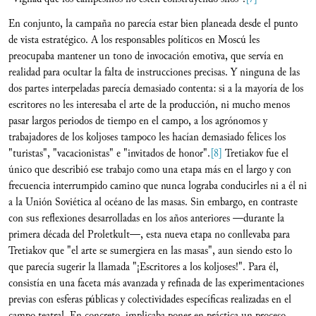
En conjunto, la campaña no parecía estar bien planeada desde el punto
de vista estratégico. A los responsables políticos en Moscú les
preocupaba mantener un tono de invocación emotiva, que servía en
realidad para ocultar la falta de instrucciones precisas. Y ninguna de las
dos partes interpeladas parecía demasiado contenta: si a la mayoría de los
escritores no les interesaba el arte de la producción, ni mucho menos
pasar largos periodos de tiempo en el campo, a los agrónomos y
trabajadores de los koljoses tampoco les hacían demasiado felices los
"turistas", "vacacionistas" e "invitados de honor".
[8]
Tretiakov fue el
único que describió ese trabajo como una etapa más en el largo y con
frecuencia interrumpido camino que nunca lograba conducirles ni a él ni
a la Unión Soviética al océano de las masas. Sin embargo, en contraste
con sus reflexiones desarrolladas en los años anteriores —durante la
primera década del Proletkult—, esta nueva etapa no conllevaba para
Tretiakov que "el arte se sumergiera en las masas", aun siendo esto lo
que parecía sugerir la llamada "¡Escritores a los koljoses!". Para él,
consistía en una faceta más avanzada y refinada de las experimentaciones
previas con esferas públicas y colectividades específicas realizadas en el
campo teatral. En concreto, implicaba poner en práctica un proceso