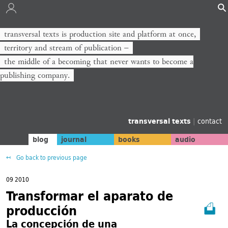
transversal texts is production site and platform at once,
territory and stream of publication −
the middle of a becoming that never wants to become a
publishing company.
transversal texts
|
contact
blog
journal
books
audio
Go back to previous page
09 2010
Transformar el aparato de
producción
La concepción de una