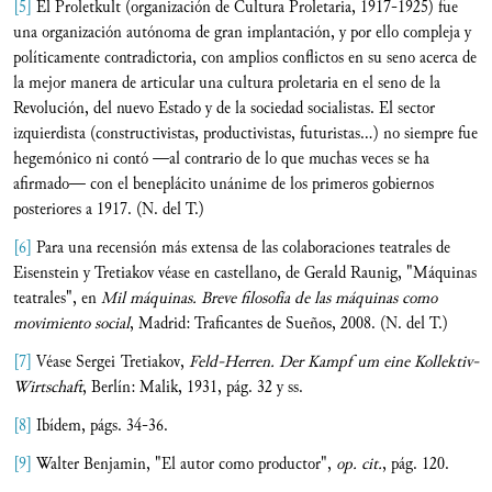
[5]
El Proletkult (organización de Cultura Proletaria, 1917-1925) fue
una organización autónoma de gran implantación, y por ello compleja y
políticamente contradictoria, con amplios conflictos en su seno acerca de
la mejor manera de articular una cultura proletaria en el seno de la
Revolución, del nuevo Estado y de la sociedad socialistas. El sector
izquierdista (constructivistas, productivistas, futuristas...) no siempre fue
hegemónico ni contó —al contrario de lo que muchas veces se ha
afirmado— con el beneplácito unánime de los primeros gobiernos
posteriores a 1917. (N. del T.)
[6]
Para una recensión más extensa de las colaboraciones teatrales de
Eisenstein y Tretiakov véase en castellano, de Gerald Raunig, "Máquinas
teatrales", en
Mil m
á
quinas. Breve filosof
í
a de las m
á
quinas como
movimiento social
, Madrid: Traficantes de Sueños, 2008. (N. del T.)
[7]
Véase Sergei Tretiakov,
Feld-Herren
. Der Kampf um eine Kollektiv-
Wirtschaft
, Berlín: Malik, 1931, pág. 32 y ss.
[8]
Ibídem, págs. 34-36.
[9]
Walter Benjamin, "El autor como productor",
op. cit.
, pág. 120.