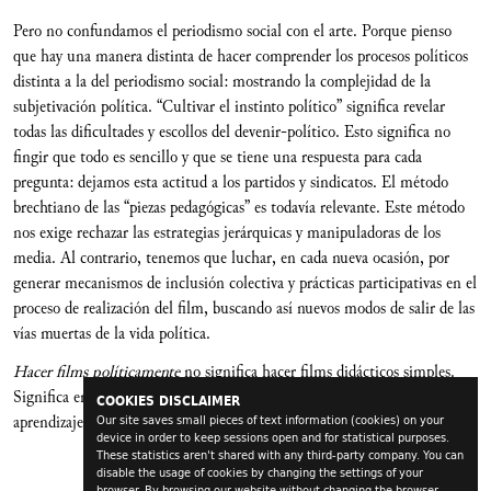
Pero no confundamos el periodismo social con el arte. Porque pienso
que hay una manera distinta de hacer comprender los procesos políticos
distinta a la del periodismo social: mostrando la complejidad de la
subjetivación política. “Cultivar el instinto político” significa revelar
todas las dificultades y escollos del devenir-político. Esto significa no
fingir que todo es sencillo y que se tiene una respuesta para cada
pregunta: dejamos esta actitud a los partidos y sindicatos. El método
brechtiano de las “piezas pedagógicas” es todavía relevante. Este método
nos exige rechazar las estrategias jerárquicas y manipuladoras de los
media. Al contrario, tenemos que luchar, en cada nueva ocasión, por
generar mecanismos de inclusión colectiva y prácticas participativas en el
proceso de realización del film, buscando así nuevos modos de salir de las
vías muertas de la vida política.
Hacer films políticamente
no significa hacer films didácticos simples.
Significa enseñarnos a nosotros mismos el mismísimo proceso de
COOKIES DISCLAIMER
aprendizaje.
Our site saves small pieces of text information (cookies) on your
device in order to keep sessions open and for statistical purposes.
These statistics aren't shared with any third-party company. You can
disable the usage of cookies by changing the settings of your
browser. By browsing our website without changing the browser