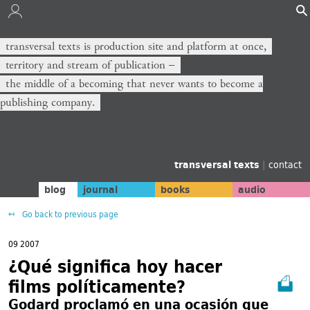
transversal texts is production site and platform at once,
territory and stream of publication −
the middle of a becoming that never wants to become a
publishing company.
transversal texts
|
contact
blog
journal
books
audio
Go back to previous page
09 2007
¿Qué significa hoy hacer
films políticamente?
Godard proclamó en una ocasión que