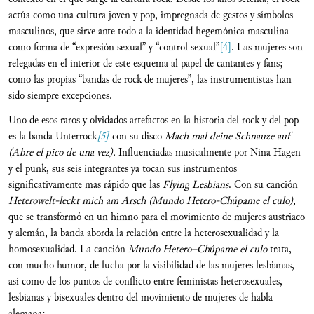
actúa como una cultura joven y pop, impregnada de gestos y símbolos
masculinos, que sirve ante todo a la identidad hegemónica masculina
como forma de “expresión sexual” y “control sexual”
[4]
. Las mujeres son
relegadas en el interior de este esquema al papel de cantantes y fans;
como las propias “bandas de rock de mujeres”, las instrumentistas han
sido siempre excepciones.
Uno de esos raros y olvidados artefactos en la historia del rock y del pop
es la banda Unterrock
[5]
con su disco
Mach mal deine Schnauze auf
(Abre el pico de una vez).
Influenciadas musicalmente por Nina Hagen
y el punk, sus seis integrantes ya tocan sus instrumentos
significativamente mas rápido que las
Flying Lesbians
. Con su canción
Heterowelt-leckt mich am Arsch (Mundo Hetero-Chúpame el culo)
,
que se transformó en un himno para el movimiento de mujeres austriaco
y alemán, la banda aborda la relación entre la heterosexualidad y la
homosexualidad. La canción
Mundo Hetero–Chúpame el culo
trata,
con mucho humor, de lucha por la visibilidad de las mujeres lesbianas,
así como de los puntos de conflicto entre feministas heterosexuales,
lesbianas y bisexuales dentro del movimiento de mujeres de habla
alemana: