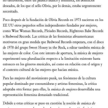
no obtuvieron, entre un público blanco y feminista, los beneficios
deseados, de los que el sello Olivia, por lo demás, estaba urgentemente
necesitado.
Poco después de la fundación de Olivia Records en 1973 nacieron en los
EE UU otros pequeños sellos independientes fundados por mujeres,
como Wise Woman Records, Pleiades Records, Righteous Babe Records
o Redwood Records. Las críticas de las feministas afroamericanas
motivaron en gran medida que Redwood Records empezara, con el disco
de 1978 del grupo Sweet Honey in the Rock, a editar también música de
las mujeres de color. Con este intento de apertura, la música de mujeres
experimentó una pluralización respecto a la limitación existente hasta
entonces en los géneros musicales, así como en relación con el origen y
el contexto cultural de las mujeres que hacían música.
Para las mujeres del movimiento punk, un fenómeno de la cultura
popular dominado por consumidoras y artistas femeninas, la crítica
adoptaba otra forma: para ellas, la
música de mujeres
desarrollaba una
representación femenina demasiado tradicional.
Debido a estas críticas se puso en cuestión la noción de
música de