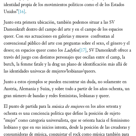
identidad propia de los movimientos políticos como el de los Estados
Unidos”
[16]
.
Junto esta primera ubicación, también podemos situar a las SV
Damenkraft dentro del campo del arte y en el campo de los espacios
queer. Con sus actuaciones en galerías y museos confrontan al
convencional público del arte con preguntas sobre el sexo, el género y el
deseo; en espacios queer como los
Ladyfest
[17]
, SV Damenkraft ofrece a
través del juego con distintos personajes que oscilan entre el camp, la
butch, la femme fatale y la drag un plano de identificación más allá de
las identidades unívocas de mujeres/lesbianas/queers.
Junto a estos ejemplos se pueden encontrar sin duda, no solamente en
Austria, Alemania y Suiza, y sobre todo a partir de los años ochenta, un
gran número de bandas y redes feministas, lesbianas y queer
.
El punto de partida para la
música de mujeres
en los años setenta y
ochenta es una conciencia política que define la posición de sujeto
“mujer” como categoría universalista, que se orienta hacia el feminismo
lesbiano y que en sus inicios intenta, desde la posición de las creadoras y
consumidoras de música, conquistar el rock como música también para