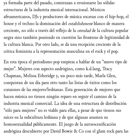
ya formaba parte del pasado, comienzan a erosionarse las sólidas
estructuras de la industria musical internacional. Músicos
afroamericanos, DJs y productores de música socavan con el hip-hop, el
house y el techno la dominación del
establishment
blanco de manera
creciente, no sólo a través del reflejo de la
otredad
de la cultura popular
negra sino también poniendo en cuestión las fronteras de legitimidad de
la cultura blanca. Por otro lado, se da una recepción creciente de la
crítica feminista a la representación masculina en el rock y el pop.
En esta época el periodismo pop empieza a hablar de un “nuevo tipo de
mujer”. Mujeres con aspecto andrógino, como k.d.lang, Tracy
Chapman, Melissa Etheridge y, un poco más tarde, Marla Glen,
conquistan de un día para otro tanto las listas de éxitos como los
corazones de las mujeres/lesbianas. Esta generación de mujeres que
hacen música no tienen ningún reparo en seguir el camino de la
industria musical comercial. La idea de una estructura de distribución
“sólo para mujeres” no es viable para ellas, a pesar de que tienen sus
raíces en la subcultura lesbiana y de que algunas asumen su
homosexualidad públicamente. El juego de la autoescenificación
andrógina descubierto por David Bowie & Co con el glam rock para las