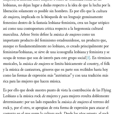
lesbianas, no dejan lugar a dudas respecto a la idea de que la lucha por la
liberación solamente es posible sin hombres. Es por ello que la
cultura
de mujeres
, implicada en la búsqueda de un lenguaje genuinamente
femenino dentro de la fantasía lesbiana-feminista, crea un lugar utópico
así como una contrapostura crítica respecto a la hegemonía cultural
masculina. Arlene Stein define la
música de mujeres
como un
importante producto del feminismo estadounidense, un producto que,
aunque es fundamentalmente no lesbiano, es creado principalmente por
feministas/lesbianas, se sirve de una iconografía lesbiana y feminista y se
ocupa de temas que son de interés para este grupo social
[3]
. En términos
musicales, la
música de mujeres
se limita básicamente al country, el folk
y la música de cantautora, géneros que en parte son recibidos hasta hoy
como las formas de expresión más “auténticas” y con una tradición más
rica para las mujeres que hacen música.
Es por ello que desde nuestro punto de vista la contribución de las Flying
Lesbians a la música rock
de
mujeres y
para
mujeres resulta doblemente
determinante: por un lado expanden la
música de mujeres
al terreno del
rock y, por el otro, se apropian de esta forma de expresión para atacar el
contexto en el que surge la cultura rock. Desde los años setenta, el rock