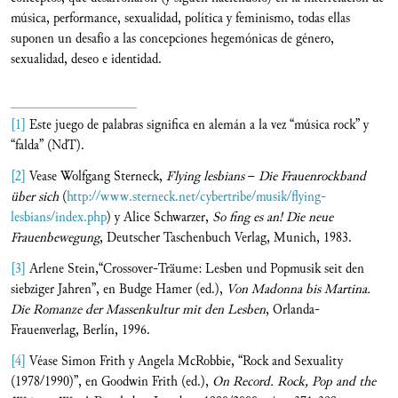
música, performance, sexualidad, política y feminismo, todas ellas
suponen un desafío a las concepciones hegemónicas de género,
sexualidad, deseo e identidad.
[1]
Este juego de palabras significa en alemán a la vez “música rock” y
“falda” (NdT).
[2]
Vease Wolfgang Sterneck,
Flying lesbians
–
Die Frauenrockband
über sich
(
http://www.sterneck.net/cybertribe/musik/flying-
lesbians/index.php
) y Alice Schwarzer,
So fing es an! Die neue
Frauenbewegung
, Deutscher Taschenbuch Verlag, Munich, 1983.
[3]
Arlene Stein,“Crossover-Träume: Lesben und Popmusik seit den
siebziger Jahren”, en Budge Hamer (ed.),
Von Madonna bis Martina.
Die Romanze der Massenkultur mit den Lesben
, Orlanda-
Frauenverlag, Berlín, 1996.
[4]
Véase Simon Frith y Angela McRobbie, “Rock and Sexuality
(1978/1990)”, en Goodwin Frith (ed.),
On Record. Rock, Pop and the