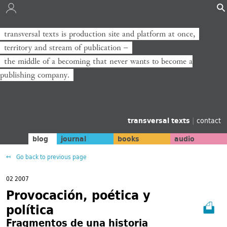
transversal texts is production site and platform at once,
transversal texts ist Produktionsort und Plattform zugleich,
territory and stream of publication −
Territorium und Strom der Veröffentlichung −
the middle of a becoming that never wants to become a
die Mitte eines Werdens, das niemals zum Verlag werden will.
publishing company.
transversal texts
|
contact
blog
journal
books
audio
Go back to previous page
02 2007
Provocación, poética y
política
Fragmentos de una historia