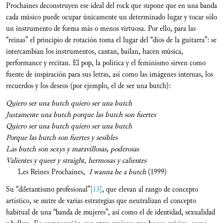
Prochaines deconstruyen ese ideal del rock que supone que en una banda
cada músico puede ocupar únicamente un determinado lugar y tocar sólo
un instrumento de forma más o menos virtuosa. Por ello, para las
“reinas” el principio de rotación toma el lugar del “dios de la guitarra”: se
intercambian los instrumentos, cantan, bailan, hacen música,
performance y recitan. El pop, la política y el feminismo sirven como
fuente de inspiración para sus letras, así como las imágenes internas, los
recuerdos y los deseos (por ejemplo, el de ser una butch):
Quiero ser una butch quiero ser una butch
Justamente una butch porque las butch son fuertes
Quiero ser una butch quiero ser una butch
Porque las butch son fuertes y sesibles
Las butch son sexys y maravillosas, poderosas
Valientes y queer y straight, hermosas y calientes
Les Reines Prochaines,
I wanna be a butch
(1999)
Su “diletantismo profesional”
[13]
, que elevan al rango de concepto
artístico, se nutre de varias estrategias que neutralizan el concepto
habitual de una “banda de mujeres”, así como el de identidad, sexualidad