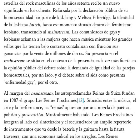
estrellas del rock masculinas de los años setenta recibe un nuevo
significado en los ochenta. Reforzada por la declaración pública de su
homosexualidad por parte de k.d. lang y Melissa Etheridge, la identidad
de la lesbiana
butch
,
hasta ese momento situada dentro del feminismo
lesbiano, transcendió al
mainstream
. Las comunidades de gays y
lesbianas aclaman a las mujeres que hacen música mientras los grandes
sellos
que las tienen bajo contrato contabilizan con fruición sus
ganancias por la venta de millones de discos. Su presencia en el
mainstream
se sitúa en el contexto de la presencia cada vez más fuerte en
la opinión pública del debate sobre la demanda de igualdad de las parejas
homosexuales, por un lado, y el debate sobre el sida como presunta
“enfermedad gay”, por el otro.
Al margen del
mainstream
, las autoproclamadas Reinas de Suiza fundan
en 1987 el grupo Les Reines Prochaines
[12]
. Situadas entre la música, el
arte y la performance, las “reinas” apuestan por una mezcla de poética,
política y provocación. Musicalmente hablando, Les Reines Prochaines
integran al lado del sintetizador y el secuenciador un amplio repertorio
de instrumentos que va desde la batería y la guitarra hasta la flauta
travesera, con una economía radical en los arreglos. Les Reines