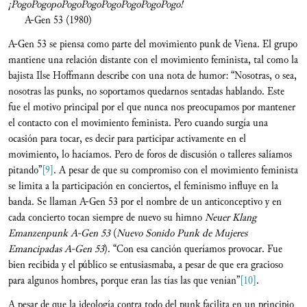
¡PogoPogopoPogoPogoPogoPogoPogoPogo!
A-Gen 53 (1980)
A-Gen 53 se piensa como parte del movimiento punk de Viena. El grupo
mantiene una relación distante con el movimiento feminista, tal como la
bajista Ilse Hoffmann describe con una nota de humor: “Nosotras, o sea,
nosotras las punks, no soportamos quedarnos sentadas hablando. Este
fue el motivo principal por el que nunca nos preocupamos por mantener
el contacto con el movimiento feminista. Pero cuando surgía una
ocasión para tocar, es decir para participar activamente en el
movimiento, lo hacíamos. Pero de foros de discusión o talleres salíamos
pitando”
[9]
. A pesar de que su compromiso con el movimiento feminista
se limita a la participación en conciertos, el feminismo influye en la
banda. Se llaman A-Gen 53 por el nombre de un anticonceptivo y en
cada concierto tocan siempre de nuevo su himno
Neuer Klang
Emanzenpunk A-Gen 53
(
Nuevo Sonido Punk de Mujeres
Emancipadas A-Gen 53
). “Con esa canción queríamos provocar. Fue
bien recibida y el público se entusiasmaba, a pesar de que era gracioso
para algunos hombres, porque eran las tías las que venían”
[10]
.
A pesar de que la ideología contra todo del punk facilita en un principio