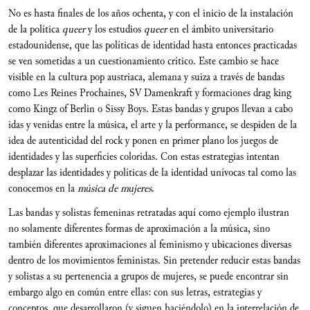
No es hasta finales de los años ochenta, y con el inicio de la instalación
de la política
queer
y los estudios
queer
en el ámbito universitario
estadounidense, que las políticas de identidad hasta entonces practicadas
se ven sometidas a un cuestionamiento crítico. Este cambio se hace
visible en la cultura pop austriaca, alemana y suiza a través de bandas
como Les Reines Prochaines, SV Damenkraft y formaciones drag king
como Kingz of Berlin o Sissy Boys. Estas bandas y grupos llevan a cabo
idas y venidas entre la música, el arte y la performance, se despiden de la
idea de autenticidad del rock y ponen en primer plano los juegos de
identidades y las superficies coloridas. Con estas estrategias intentan
desplazar las identidades y políticas de la identidad unívocas tal como las
conocemos en la
música de mujeres
.
Las bandas y solistas femeninas retratadas aquí como ejemplo ilustran
no solamente diferentes formas de aproximación a la música, sino
también diferentes aproximaciones al feminismo y ubicaciones diversas
dentro de los movimientos feministas. Sin pretender reducir estas bandas
y solistas a su pertenencia a grupos de mujeres, se puede encontrar sin
embargo algo en común entre ellas: con sus letras, estrategias y
conceptos, que desarrollaron (y siguen haciéndolo) en la interrelación de