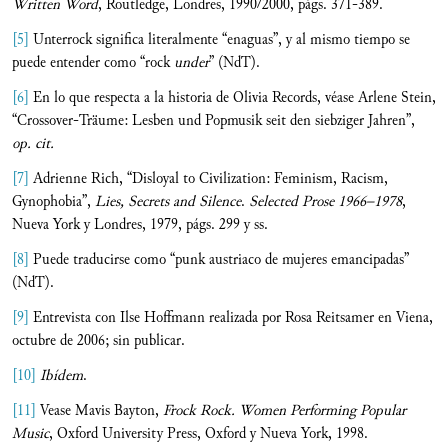
Written Word
, Routledge, Londres, 1990/2000, págs. 371-389.
[5]
Unterrock significa literalmente “enaguas”, y al mismo tiempo se
puede entender como “rock
under
” (NdT).
[6]
En lo que respecta a la historia de Olivia Records, véase Arlene Stein,
“Crossover-Träume: Lesben und Popmusik seit den siebziger Jahren”,
op. cit.
[7]
Adrienne Rich, “Disloyal to Civilization: Feminism, Racism,
Gynophobia”,
Lies, Secrets and Silence
.
Selected Prose 1966–1978
,
Nueva York y Londres, 1979, págs. 299 y ss.
[8]
Puede traducirse como “punk austriaco de mujeres emancipadas”
(NdT).
[9]
Entrevista con Ilse Hoffmann realizada por Rosa Reitsamer en Viena,
octubre de 2006; sin publicar.
[10]
Ibídem
.
[11]
Vease Mavis Bayton,
Frock Rock. Women Performing Popular
Music
, Oxford University Press, Oxford y Nueva York, 1998.