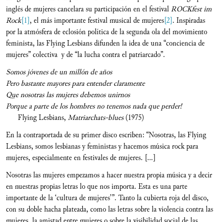
inglés de mujeres cancelara su participación en el festival
ROCKfest im
Rock
[1]
, el más importante festival musical de mujeres
[2]
. Inspiradas
por la atmósfera de eclosión política de la segunda ola del movimiento
feminista, las Flying Lesbians difunden la idea de una “conciencia de
mujeres” colectiva y de “la lucha contra el patriarcado”.
Somos jóvenes de un millón de años
Pero bastante mayores para entender claramente
Que nosotras las mujeres debemos unirnos
Porque a parte de los hombres no tenemos nada que perder!
Flying Lesbians,
Matriarchats-blues
(1975)
En la contraportada de su primer disco escriben: “Nosotras, las Flying
Lesbians, somos lesbianas y feministas y hacemos música rock para
mujeres, especialmente en festivales de mujeres. […]
Nosotras las mujeres empezamos a hacer nuestra propia música y a decir
en nuestras propias letras lo que nos importa. Esta es una parte
importante de la ‘cultura de mujeres’”. Tanto la cubierta roja del disco,
con su doble hacha plateada, como las letras sobre la violencia contra las
mujeres, la amistad entre mujeres o sobre la visibilidad social de las