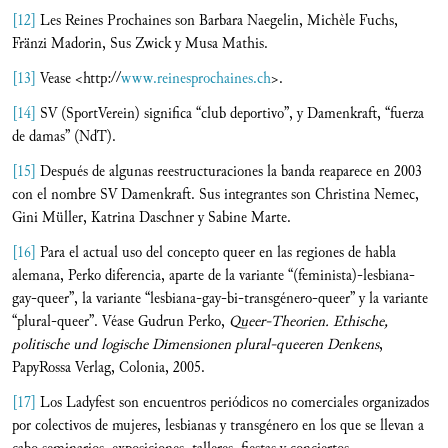
[12]
Les Reines Prochaines son Barbara Naegelin, Michèle Fuchs,
Fränzi Madorin, Sus Zwick y Musa Mathis.
[13]
Vease <http://
www.reinesprochaines.ch
>.
[14]
SV (SportVerein) significa “club deportivo”, y Damenkraft, “fuerza
de damas” (NdT).
[15]
Después de algunas reestructuraciones la banda reaparece en 2003
con el nombre SV Damenkraft. Sus integrantes son Christina Nemec,
Gini Müller, Katrina Daschner y Sabine Marte.
[16]
Para el actual uso del concepto queer en las regiones de habla
alemana, Perko diferencia, aparte de la variante “(feminista)-lesbiana-
gay-queer”, la variante “lesbiana-gay-bi-transgénero-queer” y la variante
“plural-queer”. Véase Gudrun Perko,
Queer-Theorien. Ethische,
politische und logische Dimensionen plural-queeren Denkens
,
PapyRossa Verlag, Colonia, 2005.
[17]
Los Ladyfest son encuentros periódicos no comerciales organizados
por colectivos de mujeres, lesbianas y transgénero en los que se llevan a