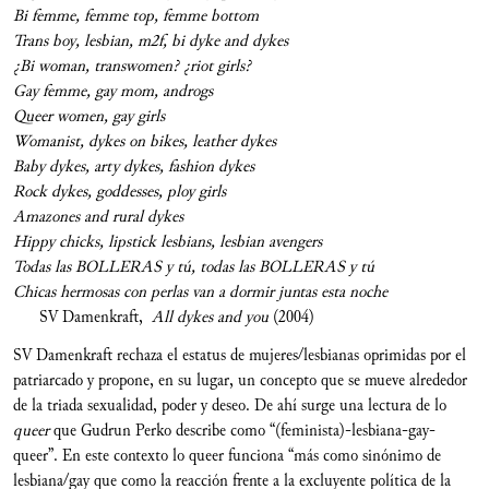
Bi femme, femme top, femme bottom
Trans boy, lesbian, m2f, bi dyke and dykes
¿
Bi woman, transwomen? ¿riot girls?
Gay femme, gay mom, androgs
Queer women, gay girls
Womanist, dykes on bikes, leather dykes
Baby dykes, arty dykes, fashion dykes
Rock dykes, goddesses, ploy girls
Amazones and rural dykes
Hippy chicks, lipstick lesbians, lesbian avengers
Todas las BOLLERAS y tú, todas las BOLLERAS y tú
Chicas hermosas con perlas van a dormir juntas esta noche
SV Damenkraft,
All dykes and you
(2004)
SV Damenkraft rechaza el estatus de mujeres/lesbianas oprimidas por el
patriarcado y propone, en su lugar, un concepto que se mueve alrededor
de la triada sexualidad, poder y deseo. De ahí surge una lectura de lo
queer
que Gudrun Perko describe como “(feminista)-lesbiana-gay-
queer”. En este contexto lo queer funciona “más como sinónimo de
lesbiana/gay
que como la reacción frente a la excluyente política de la