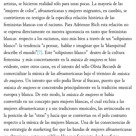
artistas, se hicieron realidad sólo para unas pocas. La mayoría de las
“mujeres de color”, afroamericanas y mujeres migrantes, en cambio, se
convirtieron en testigos de la específica relación histórica de las
feministas blancas con el racismo. Para Adrienne Rich esta relación no
se expresa directamente en nuestra ignorancia en tanto que feministas
blancas respecto a los racismos, sino más bien a través de un “solipsismo
blanco”: la tendencia “a pensar, hablar e imaginar que la ‘blanquitud’
describe el mundo”
[7]
. Este “solipsismo blanco” dentro de la cultura
femenina y más concretamente en la
música de mujeres
se hizo
evidente, entre otros casos, en el intento del sello Olivia Records de
comercializar la música de las afroamericanas bajo el término de
música
de mujeres
. Un intento que sólo podía llevar al fracaso, puesto que la
música de mujeres
se concentraba principalmente en la tradición musical
europea y blanca. De este modo, la
música de mujeres
se había
convertido en un concepto para mujeres blancas, el cual excluía a las
mujeres afroamericanas y a sus tradiciones musicales, las arrinconaba en
la posición de las “otras” y hacía que se conviertan en el polo contrario
respecto a la música de las mujeres blancas. Una de las consecuencias de
esa estrategia de marketing fue que las bandas de mujeres afroamericanas