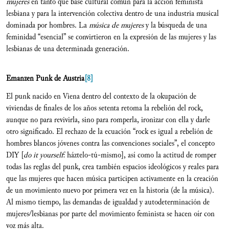
mujeres
en tanto que base cultural común para la acción feminista
lesbiana y para la intervención colectiva dentro de una industria musical
dominada por hombres. La
música de mujeres
y la búsqueda de una
feminidad “esencial” se convirtieron en la expresión de las mujeres y las
lesbianas de una determinada generación.
Emanzen Punk de Austria
[8]
El punk nacido en Viena dentro del contexto de la okupación de
viviendas de finales de los años setenta retoma la rebelión del rock,
aunque no para revivirla, sino para romperla, ironizar con ella y darle
otro significado. El rechazo de la ecuación “rock es igual a rebelión de
hombres blancos jóvenes contra las convenciones sociales”, el concepto
DIY [
do it yourself
: háztelo-tú-mismo], así como la actitud de romper
todas las reglas del punk, crea también espacios ideológicos y reales para
que las mujeres que hacen música participen activamente en la creación
de un movimiento nuevo por primera vez en la historia (de la música).
Al mismo tiempo, las demandas de igualdad y autodeterminación de
mujeres/lesbianas por parte del movimiento feminista se hacen oír con
voz más alta.