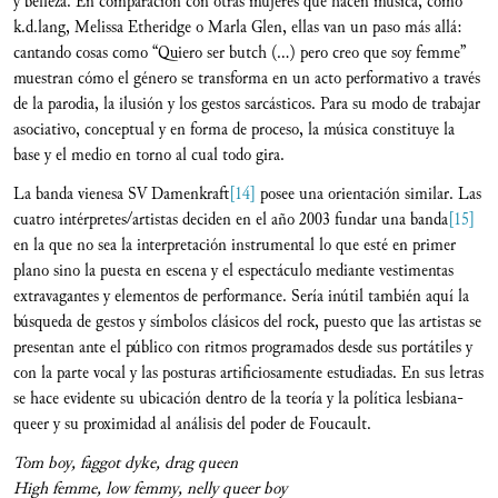
y belleza. En comparación con otras mujeres que hacen música, como
k.d.lang, Melissa Etheridge o Marla Glen, ellas van un paso más allá:
cantando cosas como “Quiero ser butch (…) pero creo que soy femme”
muestran cómo el género se transforma en un acto performativo a través
de la parodia, la ilusión y los gestos sarcásticos. Para su modo de trabajar
asociativo, conceptual y en forma de proceso, la música constituye la
base y el medio en torno al cual todo gira.
La banda vienesa SV Damenkraft
[14]
posee una orientación similar. Las
cuatro intérpretes/artistas deciden en el año 2003 fundar una banda
[15]
en la que no sea la interpretación instrumental lo que esté en primer
plano sino la puesta en escena y el espectáculo mediante vestimentas
extravagantes y elementos de performance. Sería inútil también aquí la
búsqueda de gestos y símbolos clásicos del rock, puesto que las artistas se
presentan ante el público con ritmos programados desde sus portátiles y
con la parte vocal y las posturas artificiosamente estudiadas. En sus letras
se hace evidente su ubicación dentro de la teoría y la política lesbiana-
queer y su proximidad al análisis del poder de Foucault.
Tom boy, faggot dyke, drag queen
High femme, low femmy, nelly queer boy