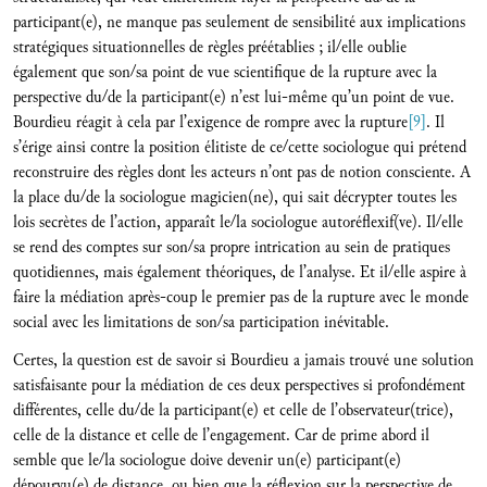
participant(e), ne manque pas seulement de sensibilité aux implications
stratégiques situationnelles de règles préétablies ; il/elle oublie
également que son/sa point de vue scientifique de la rupture avec la
perspective du/de la participant(e) n’est lui-même qu’un point de vue.
Bourdieu réagit à cela par l’exigence de rompre avec la rupture
[9]
. Il
s’érige ainsi contre la position élitiste de ce/cette sociologue qui prétend
reconstruire des règles dont les acteurs n’ont pas de notion consciente. A
la place du/de la sociologue magicien(ne), qui sait décrypter toutes les
lois secrètes de l’action, apparaît le/la sociologue autoréflexif(ve). Il/elle
se rend des comptes sur son/sa propre intrication au sein de pratiques
quotidiennes, mais également théoriques, de l’analyse. Et il/elle aspire à
faire la médiation après-coup le premier pas de la rupture avec le monde
social avec les limitations de son/sa participation inévitable.
Certes, la question est de savoir si Bourdieu a jamais trouvé une solution
satisfaisante pour la médiation de ces deux perspectives si profondément
différentes, celle du/de la participant(e) et celle de l’observateur(trice),
celle de la distance et celle de l’engagement. Car de prime abord il
semble que le/la sociologue doive devenir un(e) participant(e)
dépourvu(e) de distance, ou bien que la réflexion sur la perspective de