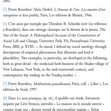
2002.
[5]
Pierre Bourdieu/ Alain Darbel,
L’Amour de l’art. Les musées d’art
européens et leur public
, Paris, Les éditions de Minuit, 1966.
[6]
C’est ainsi par exemple que Theodore R. Schatzki écrit (en référence
à Bourdieu), dans son ouvrage classique sur la théorie de la praxis,
The
Site of the Social. A Philosophical Account of the Constitution of
Social Life and Change
, University Park, PA, Pennsylvania University
Press, 2002, p. XVIII : « As stated, I defend my social ontology through
descriptions of empirical phenomena that illustrate and lend it
plausibility. Two examples, in particular, are developed in the following,
both in great detail : the medicinal herb business of the Shaker village of
New Lebanon, New York, in the mid-nineteenth century, and
contemporary day trading on the Nasdaq market. »
[7]
Pierre Bourdieu,
Méditations pascaliennes
, Paris, coll. « Liber », Les
éditions du Seuil, 1997.
[8]
Dans
Le sens pratique
, op. cit., il qualifie son étude, fortement
inspirée par Lévi-Strauss, intitulée « La maison ou le monde inversé »
comme étant son « dernier travail de structuraliste ingénu ». Selon