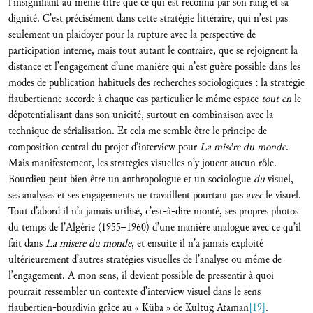
l’insignifiant au même titre que ce qui est reconnu par son rang et sa
dignité. C’est précisément dans cette stratégie littéraire, qui n’est pas
seulement un plaidoyer pour la rupture avec la perspective de
participation interne, mais tout autant le contraire, que se rejoignent la
distance et l’engagement d’une manière qui n’est guère possible dans les
modes de publication habituels des recherches sociologiques : la stratégie
flaubertienne accorde à chaque cas particulier le même espace
tout en
le
dépotentialisant dans son unicité, surtout en combinaison avec la
technique de sérialisation. Et cela me semble être le principe de
composition central du projet d’interview pour
La misère du monde
.
Mais manifestement, les stratégies visuelles n’y jouent aucun rôle.
Bourdieu peut bien être un anthropologue et un sociologue
du
visuel,
ses analyses et ses engagements ne travaillent pourtant pas
avec
le visuel.
Tout d’abord il n’a jamais utilisé, c’est-à-dire monté, ses propres photos
du temps de l’Algérie (1955–1960) d’une manière analogue avec ce qu’il
fait dans
La misère du monde
, et ensuite il n’a jamais exploité
ultérieurement d’autres stratégies visuelles de l’analyse ou même de
l’engagement. A mon sens, il devient possible de pressentir à quoi
pourrait ressembler un contexte d’interview visuel dans le sens
flaubertien-bourdivin grâce au « Küba » de Kultug Ataman
[19]
.