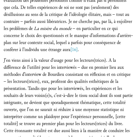
évaluation des problèmes personnels comme n’étant pas si personnels
que cela. De telles expériences de soi ne sont pas (seulement) des
désillusions au sens de la critique de l’idéologie élitaire, mais – tout au
contraire – parfois aussi libératrices. Je ne cherche pas, par là, à enjoliver
les problèmes de
La misère du monde
– en particulier en ce qui
concerne le choix des questionnés et le manque d’informations d’arrière-
plan sur leur contexte social, lequel a parfois pour conséquence de
conférer à l’individu une étrange aura
[16]
.
J’en viens ainsi à la valeur d’usage pour les lecteurs(trices). A la
différence de l’utilité pour les interviewés – due en premier lieu aux
méthodes d’interview de Bourdieu consistant en réflexion et en critique
– les lecteurs(trices), eux, profitent des qualités esthétiques de la
présentation. Tandis que pour les interviewés, les expériences et les
souhaits de leurs voisin(e)s, c’est-à-dire le tissu social dont ils sont partie
intégrante, ne devient que sporadiquement thématique, cette totalité
ouverte, que l’on ne saurait ni réduire à une moyenne statistique ni
interpréter comme un plaidoyer pour l’expérience personnelle, [cette
totalité] se trouve au premier plan pour les lecteurs(trices) du livre.
Cette étonnante totalité est due aussi bien à la manière de conduire les