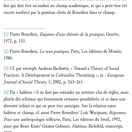
fait qui doit être reconduit au champ académique, et qui a peut-être été
encore renforcé par la position clivée de Bourdieu dans ce champ.
[1]
Pierre Bourdieu,
Esquisse d’une théorie de la pratique
, Genève,
1972, p. 153.
[2]
Pierre Bourdieu,
Le sens pratique
, Paris, Les éditions de Minuit,
1980.
[3]
Cf. par exemple Andreas Reckwitz, « Toward a Theory of Social
Practices. A Developement in Culturalist Theorizing », in :
European
Journal of Social Theory
, 5, 2002, p. 243–263.
[4]
Par « habitus » il ne faut pas entendre un système clos de règles, mais
plutôt des schémas qui fournissent certaines possibilités, et ce dans une
diversité infinie et qui ne peut être anticipée. Sur la relation entre
habitus et champ, cf. aussi Pierre Bourdieu/ Loïc Wacquant,
Réponses.
Pour une anthropologie réflexive
, Paris, Les éditions du Seuil, 1992,
ainsi que Beate Krais/ Gunter Gebauer,
Habitus
, Bielefeld, transcript,