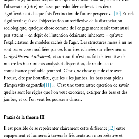
l’observateur(trice) ne fasse que redoubler celle-ci. Les deux
signifieraient à chaque fois l’extinction de l’autre perspective.
[10]
Et cela
signifierait qu’avec l’objectivation autoréflexive de la distanciation
sociologique, quelque chose comme de l’engagement serait tout aussi
peu atteint – en dépit de l’intention éclairante inhérente – qu’avec
l’explicitation de modèles cachés de l’agir. Les structures mises à nu ne
sont pas encore modifiées par ces lumières éclairées sur elles-mêmes
(
aufgeklärtem Aufklären
), et surtout il n’est pas fait de tentative de
mettre les instruments analysés à disposition, de rendre cette
connaissance profitable pour soi. C’est
une
chose que de dire avec
Proust, cité par Bourdieu, que les « les jambes, les bras sont pleins
d’impératifs engourdis
[11]
». C’est une toute autre question de savoir
quelles sont les règles que l’on veut exorciser, extirper des bras et des
jambes, et où l’on veut les pousser à danser.
Praxis de la théorie III
Il est possible de se représenter clairement cette différence
[12]
entre
engagement et lumières à travers la fréquentation interprétative et