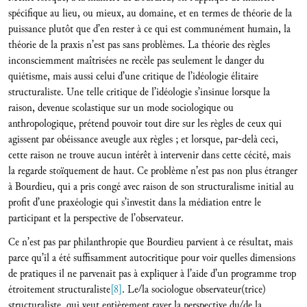
spécifique au lieu, ou mieux, au domaine, et en termes de théorie de la
puissance plutôt que d’en rester à ce qui est communément humain, la
théorie de la praxis n’est pas sans problèmes. La théorie des règles
inconsciemment maîtrisées ne recèle pas seulement le danger du
quiétisme, mais aussi celui d’une critique de l’idéologie élitaire
structuraliste. Une telle critique de l’idéologie s’insinue lorsque la
raison, devenue scolastique sur un mode sociologique ou
anthropologique, prétend pouvoir tout dire sur les règles de ceux qui
agissent par obéissance aveugle aux règles ; et lorsque, par-delà ceci,
cette raison ne trouve aucun intérêt à intervenir dans cette cécité, mais
la regarde stoïquement de haut. Ce problème n’est pas non plus étranger
à Bourdieu, qui a pris congé avec raison de son structuralisme initial au
profit d’une praxéologie qui s’investit dans la médiation entre le
participant et la perspective de l’observateur.
Ce n’est pas par philanthropie que Bourdieu parvient à ce résultat, mais
parce qu’il a été suffisamment autocritique pour voir quelles dimensions
de pratiques il ne parvenait pas à expliquer à l’aide d’un programme trop
étroitement structuraliste
[8]
. Le/la sociologue observateur(trice)
structuraliste, qui veut entièrement rayer la perspective du/de la