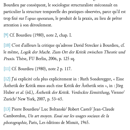
Bourdieu par conséquent, le sociologue structuraliste méconnaît en
particulier la structure temporelle des pratiques observées, parce qu’il est
trop fixé sur l’
opus operatum
, le produit de la praxis, au lieu de prêter
attention à son déroulement.
[9]
Cf. Bourdieu (1980), note 2, chap. I.
[10]
C’est d’ailleurs la critique qu’adresse David Strecker à Bourdieu, cf.
le même,
Logik der Macht. Zum Ort der Kritik zwischen Theorie und
Praxis
. Thèse, FU Berlin, 2006, p. 125 sq.
[11]
Cf. Bourdieu (1980), note 2 p. 117.
[12]
J’ai explicité cela plus explicitement in : Ruth Sonderegger, « Eine
Ästhetik der Kritik muss auch eine Kritik der Ästhetik sein », in : Jörg
Huber
et al
. (éd.),
Ästhetik
der Kritik. Verdeckte Ermittlung
, Vienne/
Zurich/ New York, 2007, p. 53–65.
[13]
Pierre Bourdieu/ Luc Boltanski/ Robert Castel/ Jean-Claude
Camboredon,
Un art moyen. Essai sur les usages sociaux de la
photographie
, Paris, Les èditions de Minuit, 1965.