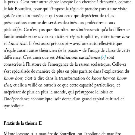
la praxis. C’est tout autre chose lorsque l’on cherche à découvrir, comme
le fait Bourdieu, pour qui s’impose la règle de prendre part à une visite
guidée dans un musée, et qui sont ceux qui déprécient de telles
présentations comme des services destinés aux prolétaires et aux
pédant(e)s. Ce n’est pas que Bourdieu ne s’intéresserait qu’à la différence
fondamentale entre savoir explicite et règles implicites, entre
know how
et
know that
. Il s’est aussi préoccupé – avec une autoréflexivité que
n’égale aucun autre théoricien de la praxis – de l’usage de classe de cette
différence. C’est ainsi que ses
Méditations pascaliennes
[7]
sont
consacrées à l’histoire de l’émergence de la raison scolastique. Celle-ci
s’est spécialisée de manière de plus en plus parfaite dans l’explication du
know how
, c’est-à-dire dans la transformation de
know how
en
know
that
, et elle a veillé en outre à ce que cette capacité particulière, et
méprisant de plus en plus le monde, qui présuppose le loisir et
l’indépendance économique, soit dotée d’un grand capital culturel et
symbolique.
Praxis de la théorie II
Même lorsque, à la manière de Bourdieu, on l’applique de manière