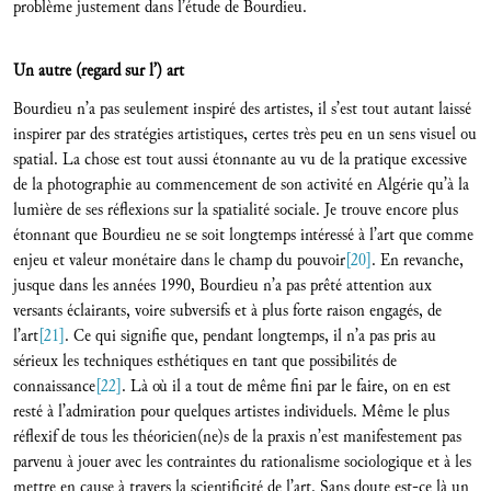
problème justement dans l’étude de Bourdieu.
Un autre (regard sur l’) art
Bourdieu n’a pas seulement inspiré des artistes, il s’est tout autant laissé
inspirer par des stratégies artistiques, certes très peu en un sens visuel ou
spatial. La chose est tout aussi étonnante au vu de la pratique excessive
de la photographie au commencement de son activité en Algérie qu’à la
lumière de ses réflexions sur la spatialité sociale. Je trouve encore plus
étonnant que Bourdieu ne se soit longtemps intéressé à l’art que comme
enjeu et valeur monétaire dans le champ du pouvoir
[20]
. En revanche,
jusque dans les années 1990, Bourdieu n’a pas prêté attention aux
versants éclairants, voire subversifs et à plus forte raison engagés, de
l’art
[21]
. Ce qui signifie que, pendant longtemps, il n’a pas pris au
sérieux les techniques esthétiques en tant que possibilités de
connaissance
[22]
. Là où il a tout de même fini par le faire, on en est
resté à l’admiration pour quelques artistes individuels. Même le plus
réflexif de tous les théoricien(ne)s de la praxis n’est manifestement pas
parvenu à jouer avec les contraintes du rationalisme sociologique et à les
mettre en cause à travers la scientificité de l’art. Sans doute est-ce là un