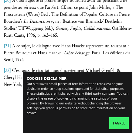
[20]
A quoi s’ajoute la problème que Bourdieu avait un penchant à ne
prendre au sérieux que l’art/art. Cf. sur ce point John Miller, « The
Procrustean (Water) Bed : The Definition of Popular Culture in Pierre
Bourdieu’s
La Distinction
», in : Beatrice von Bismarck/ Diethelm
Stoller/ Ulf Wuggenig (éd.),
Games, Fights, Collaborations
, Ostfildern-
Ruit, Cantz, 1996, p. 162–165.
[21]
A ce sujet, le dialogue avec Hans Haacke représente un tournant :
Pierre Bourdieu et Hans Haacke,
Libre échange
, Paris, Les èditions du
Seuil, 1994.
[22]
C’est aussi le résultat auquel parviennent Michael Grenfell &
Cheryl Hardy,
Art Rules. Pierre Bourdieu and the Visual Arts
, Oxford/
COOKIES DISCLAIMER
New York, Berg Publishers, 2007.
Our site saves small pieces of text information (cookies) on your
device in order to keep sessions open and for statistical purposes.
These statistics aren't shared with any third-party company. You can
disable the usage of cookies by changing the settings of your
browser. By browsing our website without changing the browser
settings you grant us permission to store that information on your
device.
I AGREE