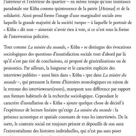
l’intérieur et l’extérieur du quartier – en même temps qu’une insistance
paradoxale sur Küba comme quintessence de la patrie [
Heimat
] et de la
solidarité. Ainsi prend forme l’image d’une marginalité sociale avec
laquelle la grande majorité de la société turque – à laquelle le portrait de
« Küba » dit non – aimerait n’avoir rien à voir, si ce n’est sous la forme
de l’intervention policière.
Tout comme
La misère du monde
, « Küba » se distingue des évocations
sociologiques des questions d’insatisfaction sociale tout d’abord par là
qu’il n’est pas tiré de conclusions, ni proposé de généralisations ou de
pronostics. Par ailleurs, la longueur et le caractère explicite des
interviews publiées – aussi bien dans « Küba » que dans
La misère du
monde
–, qui prennent la forme d’histoires monologiques en raison de
la retenue des intervieweurs(euses), marquent une différence par rapport
aux formats habituels de la recherche sociologique. Cependant le
caractère d’installation de « Küba » ajoute quelque chose de décisif à
l’expérience de lecture linéaire qu’exige
La misère du monde
: la
présence acoustique et spatiale constante de tous les interviewés. De la
sorte, le contexte social est toujours présent et dépouille de son aura
l’existentialisme des histoires individuelles, qui n’est pas sans poser