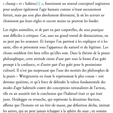
« champ » et « habitus
[4]
», fournissent un arsenal conceptuel ingénieux
pour analyser également l’agir humain comme n’étant aucunement
fortuit, mais pas non plus absolument déterminé, là où les acteurs ne
choisissent pas leurs règles et encore moins ne peuvent les fonder.
Les règles assimilées, et de part en part corporelles, du
sens pratique
sont difficiles à critiquer. Car, sans un grand travail de distanciation, on
ne peut pas les nommer. Et lorsque l’on parvient à les expliquer et à les
saisir, elles se présentent sous l’apparence du naturel et du légitime. Les
choses semblent être bien telles qu’elles sont. Dans la théorie de la praxis
philosophique, cette attitude existe d’une part sous la forme d’un goût
prompt à la confiance, et d’autre part d’un goût pour le pessimisme
culturel. Il n’est pas surprenant que l’une des moitiés des philosophes de
la praxis – Wittgenstein en étant le représentant le plus connu – soit
devenue quiétiste, et qu’à force de défendre la valeur fondamentale des
modes d’agir habituels contre des conceptions rationalistes de l’action,
elle en ait aussitôt tiré la conclusion que l’habituel était ce qui était
juste. Heidegger en revanche, qui représente la deuxième fraction,
affirme que l’homme est un être-de-masse, par définition déchu, imitant
les autres, qui ne peut jamais échapper à la sphère du
man
; en somme