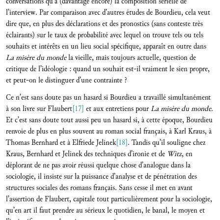
conversations qu’à (davantage encore) la composition sérielle de
l’interview. Par comparaison avec d’autres études de Bourdieu, cela veut
dire que, en plus des déclarations et des pronostics (sans conteste très
éclairants) sur le taux de probabilité avec lequel on trouve tels ou tels
souhaits et intérêts en un lieu social spécifique, apparaît en outre dans
La misère du monde
la vieille, mais toujours actuelle, question de
critique de l’idéologie : quand un souhait est-il vraiment le sien propre,
et peut-on le distinguer d’une contrainte ?
Ce n’est sans doute pas un hasard si Bourdieu a travaillé simultanément
à son livre sur Flaubert
[17]
et aux entretiens pour
La misère du monde
.
Et c’est sans doute tout aussi peu un hasard si, à cette époque, Bourdieu
renvoie de plus en plus souvent au roman social français, à Karl Kraus, à
Thomas Bernhard et à Elfriede Jelinek
[18]
. Tandis qu’il souligne chez
Kraus, Bernhard et Jelinek des techniques d’ironie et de
Witz
, en
déplorant de ne pas avoir réussi quelque chose d’analogue dans la
sociologie, il insiste sur la puissance d’analyse et de pénétration des
structures sociales des romans français. Sans cesse il met en avant
l’assertion de Flaubert, capitale tout particulièrement pour la sociologie,
qu’en art il faut prendre au sérieux le quotidien, le banal, le moyen et