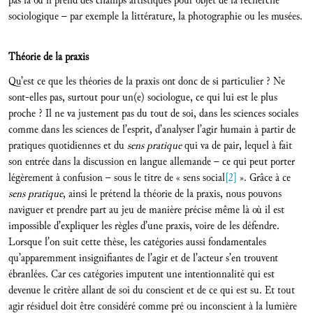
pas là où il prend des champs artistiques pour objet de la recherche
sociologique – par exemple la littérature, la photographie ou les musées.
Théorie de la praxis
Qu’est ce que les théories de la praxis ont donc de si particulier ? Ne
sont-elles pas, surtout pour un(e) sociologue, ce qui lui est le plus
proche ? Il ne va justement pas du tout de soi, dans les sciences sociales
comme dans les sciences de l’esprit, d’analyser l’agir humain à partir de
pratiques quotidiennes et du
sens pratique
qui va de pair, lequel à fait
son entrée dans la discussion en langue allemande – ce qui peut porter
légèrement à confusion – sous le titre de « sens social
[2]
». Grâce à ce
sens pratique
, ainsi le prétend la théorie de la praxis, nous pouvons
naviguer et prendre part au jeu de manière précise même là où il est
impossible d’expliquer les règles d’une praxis, voire de les défendre.
Lorsque l’on suit cette thèse, les catégories aussi fondamentales
qu’apparemment insignifiantes de l’agir et de l’acteur s’en trouvent
ébranlées. Car ces catégories imputent une intentionnalité qui est
devenue le critère allant de soi du conscient et de ce qui est su. Et tout
agir résiduel doit être considéré comme pré ou inconscient à la lumière