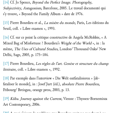
[14]
Cf. Jo Spence,
Beyond the Perfect Image. Photography,
Subjectivity, Antagonism
, Barcelone, 2005. Le travail documenté qui
s’y trouve, « Beyond the Family Album » date de 1976.
[15]
Pierre Bourdieu et al.,
La misère du monde
, Paris, Les èditions du
Seuil, coll. « Libre examen », 1993.
[16]
Cf. sur ce point la critique constructive de Angela McRobbie, « A
Mixed Bag of Misfortune ? Bourdieu’s
Weight of the World
», in : la
même,
The Uses of Cultural Studies
, London/ Thousand Oaks/ New
Delhi, Sage, 2005, p. 175–184.
[17]
Pierre Bourdieu,
Les règles de l’art. Genèse et structure du champ
littéraire
, coll. « Libre examen », 1992.
[18]
Par exemple dans l’interview « Die Welt entfatalisieren » [dé-
fataliser le monde], in : Josef Jurt (éd.),
absolute Pierre Bourdieu
,
Fribourg/ Breisgau, orange press, 2003, p. 13.
[19]
Küba. Journey against the Current
, Vienne : Thyssen-Bornemisza
Art Contemporary, 2006.