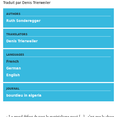
Traduit par Denis Trierweiler
AUTHORS
Ruth Sonderegger
TRANSLATORS
Denis Trierweiler
LANGUAGES
French
German
English
JOURNAL
bourdieu in algeria
« Le grand défaut de tout le matérialisme passé […] , c’est que la chose