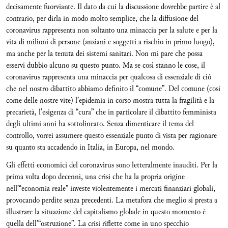
decisamente fuorviante. Il dato da cui la discussione dovrebbe partire è al
contrario, per dirla in modo molto semplice, che la diffusione del
coronavirus rappresenta non soltanto una minaccia per la salute e per la
vita di milioni di persone (anziani e soggetti a rischio in primo luogo),
ma anche per la tenuta dei sistemi sanitari. Non mi pare che possa
esservi dubbio alcuno su questo punto. Ma se così stanno le cose, il
coronavirus rappresenta una minaccia per qualcosa di essenziale di ciò
che nel nostro dibattito abbiamo definito il “comune”. Del comune (così
come delle nostre vite) l’epidemia in corso mostra tutta la fragilità e la
precarietà, l’esigenza di “cura” che in particolare il dibattito femminista
degli ultimi anni ha sottolineato. Senza dimenticare il tema del
controllo, vorrei assumere questo essenziale punto di vista per ragionare
su quanto sta accadendo in Italia, in Europa, nel mondo.
Gli effetti economici del coronavirus sono letteralmente inauditi. Per la
prima volta dopo decenni, una crisi che ha la propria origine
nell’“economia reale” investe violentemente i mercati finanziari globali,
provocando perdite senza precedenti. La metafora che meglio si presta a
illustrare la situazione del capitalismo globale in questo momento è
quella dell’“ostruzione”. La crisi riflette come in uno specchio