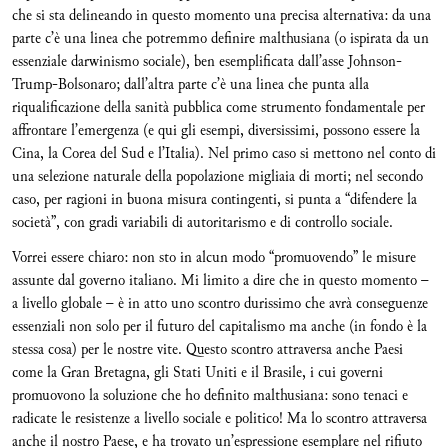
che si sta delineando in questo momento una precisa alternativa: da una
parte c’è una linea che potremmo definire malthusiana (o ispirata da un
essenziale darwinismo sociale), ben esemplificata dall’asse Johnson-
Trump-Bolsonaro; dall’altra parte c’è una linea che punta alla
riqualificazione della sanità pubblica come strumento fondamentale per
affrontare l’emergenza (e qui gli esempi, diversissimi, possono essere la
Cina, la Corea del Sud e l’Italia). Nel primo caso si mettono nel conto di
una selezione naturale della popolazione migliaia di morti; nel secondo
caso, per ragioni in buona misura contingenti, si punta a “difendere la
società”, con gradi variabili di autoritarismo e di controllo sociale.
Vorrei essere chiaro: non sto in alcun modo “promuovendo” le misure
assunte dal governo italiano. Mi limito a dire che in questo momento –
a livello globale – è in atto uno scontro durissimo che avrà conseguenze
essenziali non solo per il futuro del capitalismo ma anche (in fondo è la
stessa cosa) per le nostre vite. Questo scontro attraversa anche Paesi
come la Gran Bretagna, gli Stati Uniti e il Brasile, i cui governi
promuovono la soluzione che ho definito malthusiana: sono tenaci e
radicate le resistenze a livello sociale e politico! Ma lo scontro attraversa
anche il nostro Paese, e ha trovato un’espressione esemplare nel rifiuto