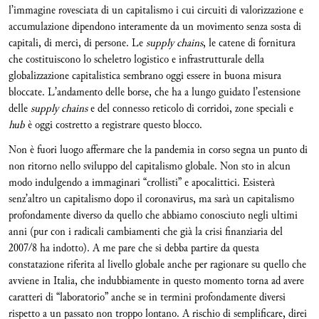
l’immagine rovesciata di un capitalismo i cui circuiti di valorizzazione e
accumulazione dipendono interamente da un movimento senza sosta di
capitali, di merci, di persone. Le
supply chains
, le catene di fornitura
che costituiscono lo scheletro logistico e infrastrutturale della
globalizzazione capitalistica sembrano oggi essere in buona misura
bloccate. L’andamento delle borse, che ha a lungo guidato l’estensione
delle
supply chains
e del connesso reticolo di corridoi, zone speciali e
hub
è oggi costretto a registrare questo blocco.
Non è fuori luogo affermare che la pandemia in corso segna un punto di
non ritorno nello sviluppo del capitalismo globale. Non sto in alcun
modo indulgendo a immaginari “crollisti” e apocalittici. Esisterà
senz’altro un capitalismo dopo il coronavirus, ma sarà un capitalismo
profondamente diverso da quello che abbiamo conosciuto negli ultimi
anni (pur con i radicali cambiamenti che già la crisi finanziaria del
2007/8 ha indotto). A me pare che si debba partire da questa
constatazione riferita al livello globale anche per ragionare su quello che
avviene in Italia, che indubbiamente in questo momento torna ad avere
caratteri di “laboratorio” anche se in termini profondamente diversi
rispetto a un passato non troppo lontano. A rischio di semplificare, direi