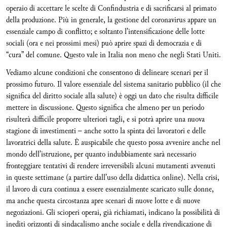
operaio di accettare le scelte di Confindustria e di sacrificarsi al primato
della produzione. Più in generale, la gestione del coronavirus appare un
essenziale campo di conflitto; e soltanto l’intensificazione delle lotte
sociali (ora e nei prossimi mesi) può aprire spazi di democrazia e di
“cura” del comune. Questo vale in Italia non meno che negli Stati Uniti.
Vediamo alcune condizioni che consentono di delineare scenari per il
prossimo futuro. Il valore essenziale del sistema sanitario pubblico (il che
significa del diritto sociale alla salute) è oggi un dato che risulta difficile
mettere in discussione. Questo significa che almeno per un periodo
risulterà difficile proporre ulteriori tagli, e si potrà aprire una nuova
stagione di investimenti – anche sotto la spinta dei lavoratori e delle
lavoratrici della salute. È auspicabile che questo possa avvenire anche nel
mondo dell’istruzione, per quanto indubbiamente sarà necessario
fronteggiare tentativi di rendere irreversibili alcuni mutamenti avvenuti
in queste settimane (a partire dall’uso della didattica online). Nella crisi,
il lavoro di cura continua a essere essenzialmente scaricato sulle donne,
ma anche questa circostanza apre scenari di nuove lotte e di nuove
negoziazioni. Gli scioperi operai, già richiamati, indicano la possibilità di
inediti orizzonti di sindacalismo anche sociale e della rivendicazione di