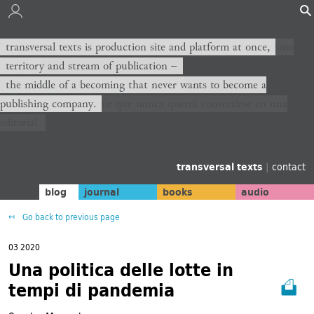
transversal texts es sitio de producción y plataforma al mismo
transversal texts is production site and platform at once,
tiempo,
territory and stream of publication −
territorio y corriente de publicación −
the middle of a becoming that never wants to become a
publishing company.
el medio de un devenir que nunca querrá convertirse en una
editorial.
transversal texts
|
contact
blog
journal
books
audio
Go back to previous page
03 2020
Una politica delle lotte in
tempi di pandemia