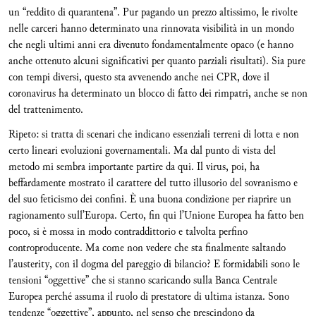
un “reddito di quarantena”. Pur pagando un prezzo altissimo, le rivolte
nelle carceri hanno determinato una rinnovata visibilità in un mondo
che negli ultimi anni era divenuto fondamentalmente opaco (e hanno
anche ottenuto alcuni significativi per quanto parziali risultati). Sia pure
con tempi diversi, questo sta avvenendo anche nei CPR, dove il
coronavirus ha determinato un blocco di fatto dei rimpatri, anche se non
del trattenimento.
Ripeto: si tratta di scenari che indicano essenziali terreni di lotta e non
certo lineari evoluzioni governamentali. Ma dal punto di vista del
metodo mi sembra importante partire da qui. Il virus, poi, ha
beffardamente mostrato il carattere del tutto illusorio del sovranismo e
del suo feticismo dei confini. È una buona condizione per riaprire un
ragionamento sull’Europa. Certo, fin qui l’Unione Europea ha fatto ben
poco, si è mossa in modo contraddittorio e talvolta perfino
controproducente. Ma come non vedere che sta finalmente saltando
l’austerity, con il dogma del pareggio di bilancio? E formidabili sono le
tensioni “oggettive” che si stanno scaricando sulla Banca Centrale
Europea perché assuma il ruolo di prestatore di ultima istanza. Sono
tendenze “oggettive”, appunto, nel senso che prescindono da