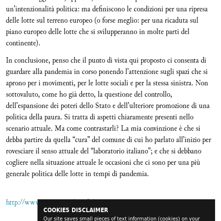
un’intenzionalità politica: ma definiscono le condizioni per una ripresa
delle lotte sul terreno europeo (o forse meglio: per una ricaduta sul
piano europeo delle lotte che si svilupperanno in molte parti del
continente).
In conclusione, penso che il punto di vista qui proposto ci consenta di
guardare alla pandemia in corso ponendo l’attenzione sugli spazi che si
aprono per i movimenti, per le lotte sociali e per la stessa sinistra. Non
sottovaluto, come ho già detto, la questione del controllo,
dell’espansione dei poteri dello Stato e dell’ulteriore promozione di una
politica della paura. Si tratta di aspetti chiaramente presenti nello
scenario attuale. Ma come contrastarli? La mia convinzione è che si
debba partire da quella “cura” del comune di cui ho parlato all’inizio per
rovesciare il senso attuale del “laboratorio italiano”; e che si debbano
cogliere nella situazione attuale le occasioni che ci sono per una più
generale politica delle lotte in tempi di pandemia.
http://www.euronomade.info/?p=13085
COOKIES DISCLAIMER
Our site saves small pieces of text information (cookies) on your