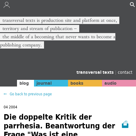
transversal texts is production site and platform at once,
territory and stream of publication −
the middle of a becoming that never wants to become a
publishing company.
transversal texts
|
contact
blog
journal
books
audio
Go back to previous page
04 2004
Die doppelte Kritik der
parrhesia. Beantwortung der
Frage "Was ist eine