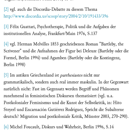
[2]
vgl. auch die Discordia-Debatte zu diesem Thema
http://www.discordia.us/scoop/story/2004/2/10/191433/396
[3]
Félix Guattari, Psychotherapie, Politik und die Aufgaben der
institutionellen Analyse, Frankfurt/Main 1976, S.137
[4]
vgl. Herman Melvilles 1853 geschriebenen Roman "Bartleby, the
Scrivener" und die Aufnahmen der Figur bei Deleuze (Bartleby oder die
Formel, Berlin 1994) und Agamben (Bartleby oder die Kontingenz,
Berlin 1998)
[5]
Im antiken Griechenland ist
parrhesiastes
nicht nur
grammatikalisch, sondern auch real immer maskulin. In der Gegenwart
natürlich nicht: Fast im Gegensatz werden Begriff und Phänomen
zunehmend in feministischen Diskursen thematisiert (vgl. u.a.
Postkolonialer Feminismus und die Kunst der Selbstkritik, in: Hito
Steyerl und Encarnación Gutiérrez Rodríguez, Spricht die Subalterne
deutsch? Migration und postkoloniale Kritik, Münster 2003, 270-290).
[6]
Michel Foucault, Diskurs und Wahrheit, Berlin 1996, S.14