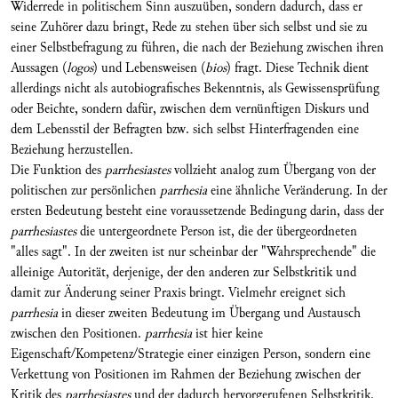
Widerrede in politischem Sinn auszuüben, sondern dadurch, dass er
seine Zuhörer dazu bringt, Rede zu stehen über sich selbst und sie zu
einer Selbstbefragung zu führen, die nach der Beziehung zwischen ihren
Aussagen (
logos
) und Lebensweisen (
bios
) fragt. Diese Technik dient
allerdings nicht als autobiografisches Bekenntnis, als Gewissensprüfung
oder Beichte, sondern dafür, zwischen dem vernünftigen Diskurs und
dem Lebensstil der Befragten bzw. sich selbst Hinterfragenden eine
Beziehung herzustellen.
Die Funktion des
parrhesiastes
vollzieht analog zum Übergang von der
politischen zur persönlichen
parrhesia
eine ähnliche Veränderung. In der
ersten Bedeutung besteht eine voraussetzende Bedingung darin, dass der
parrhesiastes
die untergeordnete Person ist, die der übergeordneten
"alles sagt". In der zweiten ist nur scheinbar der "Wahrsprechende" die
alleinige Autorität, derjenige, der den anderen zur Selbstkritik und
damit zur Änderung seiner Praxis bringt. Vielmehr ereignet sich
parrhesia
in dieser zweiten Bedeutung im Übergang und Austausch
zwischen den Positionen.
parrhesia
ist hier keine
Eigenschaft/Kompetenz/Strategie einer einzigen Person, sondern eine
Verkettung von Positionen im Rahmen der Beziehung zwischen der
Kritik des
parrhesiastes
und der dadurch hervorgerufenen Selbstkritik.