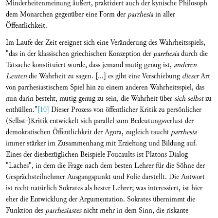
Minderheitenmeinung äußert, praktiziert auch der kynische Philosoph
dem Monarchen gegenüber eine Form der
parrhesia
in aller
Öffentlichkeit.
Im Laufe der Zeit ereignet sich eine Veränderung des Wahrheitsspiels,
"das in der klassischen griechischen Konzeption der
parrhesia
durch die
Tatsache konstituiert wurde, dass jemand mutig genug ist,
anderen
Leuten
die Wahrheit zu sagen. [...] es gibt eine Verschiebung
dieser
Art
von parrhesiastischem Spiel hin zu einem anderen Wahrheitsspiel, das
nun darin besteht, mutig genug zu sein, die Wahrheit über
sich selbst
zu
enthüllen."
[10]
Dieser Prozess von öffentlicher Kritik zu persönlicher
(Selbst-)Kritik entwickelt sich parallel zum Bedeutungsverlust der
demokratischen Öffentlichkeit der Agora, zugleich taucht
parrhesia
immer stärker im Zusammenhang mit Erziehung und Bildung auf.
Eines der diesbezüglichen Beispiele Foucaults ist Platons Dialog
"Laches", in dem die Frage nach dem besten Lehrer für die Söhne der
Gesprächsteilnehmer Ausgangspunkt und Folie darstellt. Die Antwort
ist recht natürlich Sokrates als bester Lehrer; was interessiert, ist hier
eher die Entwicklung der Argumentation. Sokrates übernimmt die
Funktion des
parrhesiastes
nicht mehr in dem Sinn, die riskante