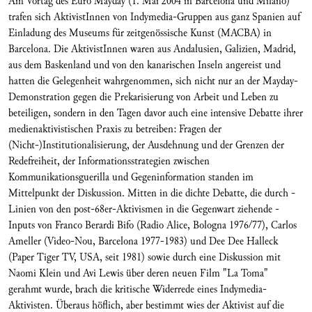
Am Vortag des Euro Mayday (1. Mai 2004 in Barcelona und Milano)
trafen sich AktivistInnen von Indymedia-Gruppen aus ganz Spanien auf
Einladung des Museums für zeitgenössische Kunst (MACBA) in
Barcelona. Die AktivistInnen waren aus Andalusien, Galizien, Madrid,
aus dem Baskenland und von den kanarischen Inseln angereist und
hatten die Gelegenheit wahrgenommen, sich nicht nur an der Mayday-
Demonstration gegen die Prekarisierung von Arbeit und Leben zu
beteiligen, sondern in den Tagen davor auch eine intensive Debatte ihrer
medienaktivistischen Praxis zu betreiben: Fragen der
(Nicht-)Institutionalisierung, der Ausdehnung und der Grenzen der
Redefreiheit, der Informationsstrategien zwischen
Kommunikationsguerilla und Gegeninformation standen im
Mittelpunkt der Diskussion. Mitten in die dichte Debatte, die durch -
Linien von den post-68er-Aktivismen in die Gegenwart ziehende -
Inputs von Franco Berardi Bifo (Radio Alice, Bologna 1976/77), Carlos
Ameller (Video-Nou, Barcelona 1977-1983) und Dee Dee Halleck
(Paper Tiger TV, USA, seit 1981) sowie durch eine Diskussion mit
Naomi Klein und Avi Lewis über deren neuen Film "La Toma"
gerahmt wurde, brach die kritische Widerrede eines Indymedia-
Aktivisten. Überaus höflich, aber bestimmt wies der Aktivist auf die