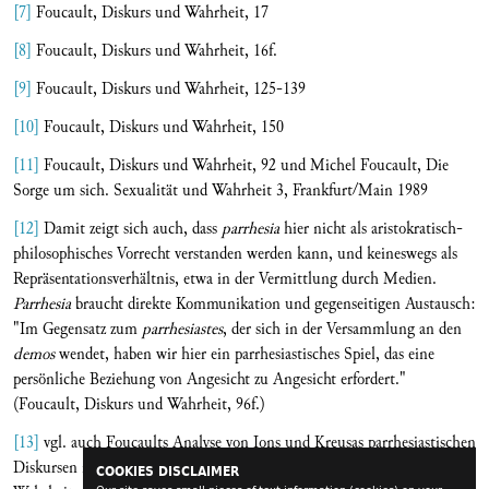
[7]
Foucault, Diskurs und Wahrheit, 17
[8]
Foucault, Diskurs und Wahrheit, 16f.
[9]
Foucault, Diskurs und Wahrheit, 125-139
[10]
Foucault, Diskurs und Wahrheit, 150
[11]
Foucault, Diskurs und Wahrheit, 92 und Michel Foucault, Die
Sorge um sich. Sexualität und Wahrheit 3, Frankfurt/Main 1989
[12]
Damit zeigt sich auch, dass
parrhesia
hier nicht als aristokratisch-
philosophisches Vorrecht verstanden werden kann, und keineswegs als
Repräsentationsverhältnis, etwa in der Vermittlung durch Medien.
Parrhesia
braucht direkte Kommunikation und gegenseitigen Austausch:
"Im Gegensatz zum
parrhesiastes
, der sich in der Versammlung an den
demos
wendet, haben wir hier ein parrhesiastisches Spiel, das eine
persönliche Beziehung von Angesicht zu Angesicht erfordert."
(Foucault, Diskurs und Wahrheit, 96f.)
[13]
vgl. auch Foucaults Analyse von Ions und Kreusas parrhesiastischen
Diskursen in Euripides’ Tragödie "Ion": Foucault, Diskurs und
COOKIES DISCLAIMER