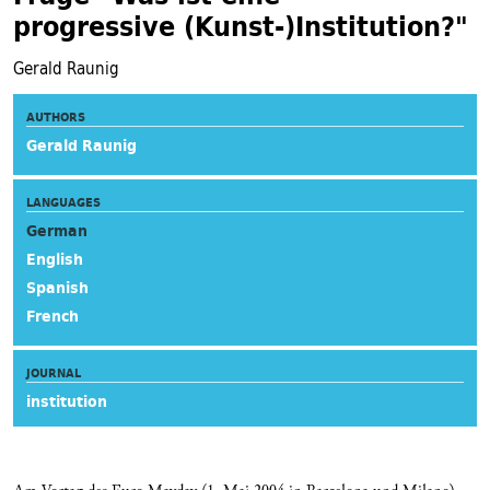
progressive (Kunst-)Institution?"
Gerald Raunig
AUTHORS
Gerald Raunig
LANGUAGES
German
English
Spanish
French
JOURNAL
institution