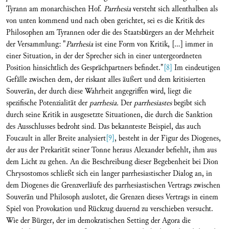
Tyrann am monarchischen Hof.
Parrhesia
versteht sich allenthalben als
von unten kommend und nach oben gerichtet, sei es die Kritik des
Philosophen am Tyrannen oder die des Staatsbürgers an der Mehrheit
der Versammlung: "
Parrhesia
ist eine Form von Kritik, [...] immer in
einer Situation, in der der Sprecher sich in einer untergeordneten
Position hinsichtlich des Gesprächpartners befindet."
[8]
Im eindeutigen
Gefälle zwischen dem, der riskant alles äußert und dem kritisierten
Souverän, der durch diese Wahrheit angegriffen wird, liegt die
spezifische Potenzialität der
parrhesia.
Der
parrhesiastes
begibt sich
durch seine Kritik in ausgesetzte Situationen, die durch die Sanktion
des Ausschlusses bedroht sind. Das bekannteste Beispiel, das auch
Foucault in aller Breite analysiert
[9]
, besteht in der Figur des Diogenes,
der aus der Prekarität seiner Tonne heraus Alexander befiehlt, ihm aus
dem Licht zu gehen. An die Beschreibung dieser Begebenheit bei Dion
Chrysostomos schließt sich ein langer parrhesiastischer Dialog an, in
dem Diogenes die Grenzverläufe des parrhesiastischen Vertrags zwischen
Souverän und Philosoph auslotet, die Grenzen dieses Vertrags in einem
Spiel von Provokation und Rückzug dauernd zu verschieben versucht.
Wie der Bürger, der im demokratischen Setting der Agora die