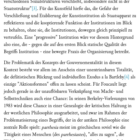
verschiedenen Sozialstrukturen verschließt, insbesondere nicht in der
Staatsstruktur"
[3]
. Für das Kunstfeld hieße das, die Gefahr der
Verschließung und Etablierung der Kunstinstitution als Staatsapparat zu
reflektieren und die kooptierende Funktion der Institutionen im Blick
zu behalten, ohne sie, die Institutionen, deswegen gleich prinzipiell zu
verteufeln. Eine "progressive" Institution wäre vor diesem Hintergrund
also eine, die - gegen die auf den ersten Blick statische Qualität des
Begriffs Institution - eine bewegte Praxis der Organisierung betreibt.
Die Problematik des Konzepts der Gouvernementalität in diesem
Kontext besteht vor allem im Anschein einer unentrinnbaren Totalität,
die defätistischen Rückzug und individuellen Exodus a la Bartleby
[4]
als
einzige "Aktionsformen" offen zu lassen scheint. Für Foucault liegt
jedoch gerade in der unauflösbaren Verknüpfung von Macht- und
Selbsttechniken auch eine Chance: In seinen Berkeley-Vorlesungen von
1983 wird diese Chance in einer Genealogie der kritischen Haltung in
der westlichen Philosophie ausgearbeitet, und zwar im Rahmen der
Problematisierung eines Begriffs, der in der antiken Philosophie eine
zentrale Rolle spielt:
parrhesia
meint im griechischen soviel wie die
Tätigkeit eines Menschen (des
parrhesiastes
), "alles zu sagen", die