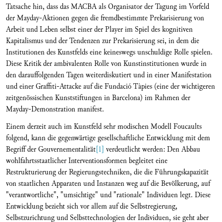
Tatsache hin, dass das MACBA als Organisator der Tagung im Vorfeld
der Mayday-Aktionen gegen die fremdbestimmte Prekarisierung von
Arbeit und Leben selbst einer der Player im Spiel des kognitiven
Kapitalismus und der Tendenzen zur Prekarisierung sei, in dem die
Institutionen des Kunstfelds eine keineswegs unschuldige Rolle spielen.
Diese Kritik der ambivalenten Rolle von Kunstinstitutionen wurde in
den darauffolgenden Tagen weiterdiskutiert und in einer Manifestation
und einer Graffiti-Attacke auf die Fundació Tàpies (eine der wichtigeren
zeitgenössischen Kunststiftungen in Barcelona) im Rahmen der
Mayday-Demonstration manifest.
Einem derzeit auch im Kunstfeld sehr modischen Modell Foucaults
folgend, kann die gegenwärtige gesellschaftliche Entwicklung mit dem
Begriff der Gouvernementalität
[1]
verdeutlicht werden: Den Abbau
wohlfahrtsstaatlicher Interventionsformen begleitet eine
Restrukturierung der Regierungstechniken, die die Führungskapazität
von staatlichen Apparaten und Instanzen weg auf die Bevölkerung, auf
"verantwortliche", "umsichtige" und "rationale" Individuen legt. Diese
Entwicklung bezieht sich vor allem auf die Selbstregierung,
Selbstzurichtung und Selbsttechnologien der Individuen, sie geht aber