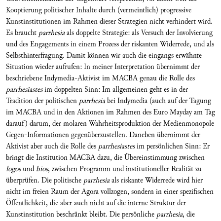
Kooptierung politischer Inhalte durch (vermeintlich) progressive
Kunstinstitutionen im Rahmen dieser Strategien nicht verhindert wird.
Es braucht
parrhesia
als doppelte Strategie: als Versuch der Involvierung
und des Engagements in einem Prozess der riskanten Widerrede, und als
Selbsthinterfragung. Damit können wir auch die eingangs erwähnte
Situation wieder aufrufen: In meiner Interpretation übernimmt der
beschriebene Indymedia-Aktivist im MACBA genau die Rolle des
parrhesiastes
im doppelten Sinn: Im allgemeinen geht es in der
Tradition der politischen
parrhesia
bei Indymedia (auch auf der Tagung
im MACBA und in den Aktionen im Rahmen des Euro Mayday am Tag
darauf) darum, der molaren Wahrheitsproduktion der Medienmonopole
Gegen-Informationen gegenüberzustellen. Daneben übernimmt der
Aktivist aber auch die Rolle des
parrhesiastes
im persönlichen Sinn: Er
bringt die Institution MACBA dazu, die Übereinstimmung zwischen
logos
und
bios
, zwischen Programm und institutioneller Realität zu
überprüfen. Die politische
parrhesia
als riskante Widerrede wird hier
nicht im freien Raum der Agora vollzogen, sondern in einer spezifischen
Öffentlichkeit, die aber auch nicht auf die interne Struktur der
Kunstinstitution beschränkt bleibt. Die persönliche
parrhesia
, die