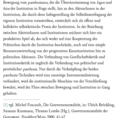
Bewegung vom
parrhesiastes
, der die Übereinstimmung von
logos
und
bios
der Institution in Frage stellt, hin zu den AkteurInnen in der
Institution, die durch diese Infragestellung die Selbsthinterfragung der
eigenen Institution vorantreiben, entwickelt sich als offene und
kollektive selbstkritische Praxis der Institution. In der Beziehung
zwischen AktivistInnen und Institutionen zeichnet sich hier ein
produktives Spiel ab, das sich weder auf eine Kooptierung des
Politischen durch die Institution beschränkt, noch auf eine simple
Ressourcenverteilung von der progressiven Kunstinstitution hin zu
politischen Aktionen. Die Verbindung von Gesellschaftskritik und
Institutionskritik ist zugleich die Verbindung von politischer und
persönlicher
parrhesia
. Nur durch die Verknüpfung der beiden
parrhesia
-Techniken wird eine einseitige Instrumentalisierung
verhindert, wird die institutionelle Maschine vor der Verschließung
bewahrt, wird der Fluss zwischen Bewegung und Institution in Gang
gehalten.
[1]
vgl. Michel Foucault, Die Gouvernementalität, in: Ulrich Bröckling,
Susanne Krasmann, Thomas Lemke (Hg.), Gouvernementalität der
Gegenwart, Frankfurt/Main 2000, 41-67