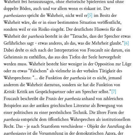
Wahrheit frei herauszusagen, ohne rhetorische Spielereien und ohne
doppelte Böden, auch und vor allem wenn es riskant ist. Der
parrhesiastes
spricht die Wahrheit, nicht weil er
[5]
im Besitz der
Wahrheit wäre, die er in einer bestimmten Situation veröffentlicht,
sondern weil er ein Risiko eingeht. Der deutlichste Hinweis für die
Wahrheit der
parrhesia
besteht in der "Tatsache, dass der Sprecher etwas
Gefährliches sagt - etwas anderes, als das, was die Mehrheit glaubt."
[6]
Dabei dreht es sich nach der Interpretation von Foucault nie darum, ein
Geheimnis zu enthüllen, das aus den Tiefen der Seele hervorgeholt
werden muss. Wahrheit besteht hier weniger in der Opposition zur Lüge
oder zu etwas "Falschem" als vielmehr in der verbalen Tätigkeit des
Wahrsprechens: "... die Funktion der
parrhesia
ist es nicht, jemand
anderem die Wahrheit darzutun, sondern sie hat die Funktion von
Kritik
: Kritik am Gesprächspartner oder am Sprecher selbst."
[7]
Foucault beschreibt die Praxis der
parrhesia
anhand von zahlreichen
Beispielen aus der antiken griechischen Literatur als Bewegung von
einer politischen zu einer persönlichen Technik. Die ältere Form der
parrhesia
entspricht dem öffentlichen Wahrsprechen als institutionellem
Recht. Das - je nach Staatsform verschiedene - Objekt der Anrufung des
parrhesiastes
ist die Versammlung in der demokratischen Agora, der