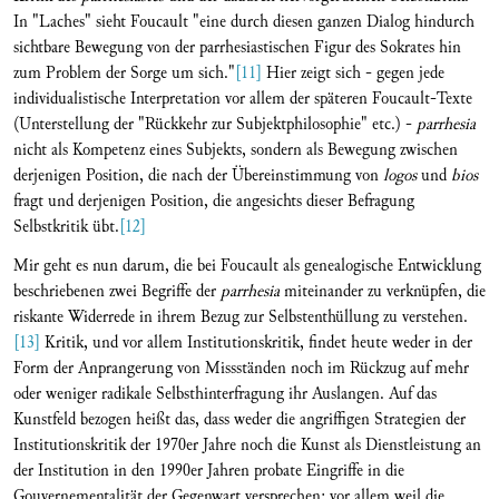
In "Laches" sieht Foucault "eine durch diesen ganzen Dialog hindurch
sichtbare Bewegung von der parrhesiastischen Figur des Sokrates hin
zum Problem der Sorge um sich."
[11]
Hier zeigt sich - gegen jede
individualistische Interpretation vor allem der späteren Foucault-Texte
(Unterstellung der "Rückkehr zur Subjektphilosophie" etc.) -
parrhesia
nicht als Kompetenz eines Subjekts, sondern als Bewegung zwischen
derjenigen Position, die nach der Übereinstimmung von
logos
und
bios
fragt und derjenigen Position, die angesichts dieser Befragung
Selbstkritik übt.
[12]
Mir geht es nun darum, die bei Foucault als genealogische Entwicklung
beschriebenen zwei Begriffe der
parrhesia
miteinander zu verknüpfen, die
riskante Widerrede in ihrem Bezug zur Selbstenthüllung zu verstehen.
[13]
Kritik, und vor allem Institutionskritik, findet heute weder in der
Form der Anprangerung von Missständen noch im Rückzug auf mehr
oder weniger radikale Selbsthinterfragung ihr Auslangen. Auf das
Kunstfeld bezogen heißt das, dass weder die angriffigen Strategien der
Institutionskritik der 1970er Jahre noch die Kunst als Dienstleistung an
der Institution in den 1990er Jahren probate Eingriffe in die
Gouvernementalität der Gegenwart versprechen; vor allem weil die