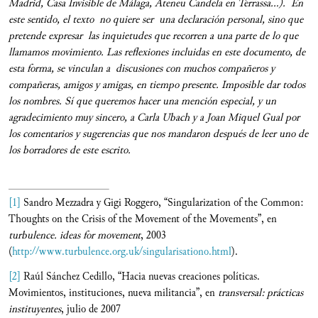
Madrid, Casa Invisible de Málaga, Ateneu Candela en Terrassa…). En
este sentido, el texto no quiere ser una declaración personal, sino que
pretende expresar las inquietudes que recorren a una parte de lo que
llamamos movimiento. Las reflexiones incluidas en este documento, de
esta forma, se vinculan a discusiones con muchos compañeros y
compañeras, amigos y amigas, en tiempo presente. Imposible dar todos
los nombres. Sí que queremos hacer una mención especial, y un
agradecimiento muy sincero, a Carla Ubach y a Joan Miquel Gual por
los comentarios y sugerencias que nos mandaron después de leer uno de
los borradores de este escrito.
[1]
Sandro Mezzadra y Gigi Roggero, “Singularization of the Common:
Thoughts on the Crisis of the Movement of the Movements”, en
turbulence. ideas for movement
, 2003
(
http://www.turbulence.org.uk/singularisationo.html
).
[2]
Raúl Sánchez Cedillo, “Hacia nuevas creaciones políticas.
Movimientos, instituciones, nueva militancia”, en
transversal: prácticas
instituyentes
, julio de 2007