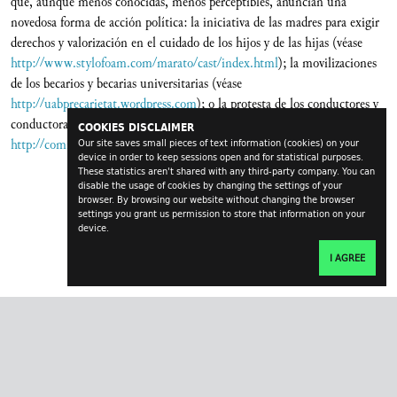
que, aunque menos conocidas, menos perceptibles, anuncian una
novedosa forma de acción política: la iniciativa de las madres para exigir
derechos y valorización en el cuidado de los hijos y de las hijas (véase
http://www.stylofoam.com/marato/cast/index.html
); la movilizaciones
de los becarios y becarias universitarias (véase
http://uabprecarietat.wordpress.com
); o la protesta de los conductores y
conductoras de autobuses en Barcelona (véase
COOKIES DISCLAIMER
http://comitedescansos.blogspot.com
).
Our site saves small pieces of text information (cookies) on your
device in order to keep sessions open and for statistical purposes.
These statistics aren't shared with any third-party company. You can
disable the usage of cookies by changing the settings of your
browser. By browsing our website without changing the browser
settings you grant us permission to store that information on your
device.
I AGREE
transversal.at
impressum
contact