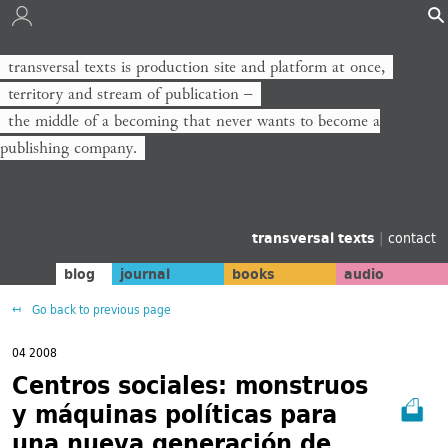
transversal texts is production site and platform at once,
territory and stream of publication −
the middle of a becoming that never wants to become a
publishing company.
transversal texts
|
contact
blog
journal
books
audio
Go back to previous page
04 2008
Centros sociales: monstruos
y máquinas políticas para
una nueva generación de