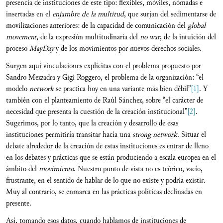
presencia de instituciones de este tipo: flexibles, móviles, nómadas e
insertadas en el
enjambre de la multitud
, que surjan del sedimentarse de
movilizaciones anteriores: de la capacidad de comunicación del
global
movement
, de la expresión multitudinaria del
no war
, de la intuición del
proceso
MayDay
y de los movimientos por nuevos derechos sociales.
Surgen aquí vinculaciones explícitas con el problema propuesto por
Sandro Mezzadra y Gigi Roggero, el problema de la organización: “el
modelo
network
se practica hoy en una variante más bien débil”
[1]
. Y
también con el planteamiento de Raúl Sánchez, sobre “el carácter de
necesidad que presenta la cuestión de la creación institucional”
[2]
.
Sugerimos, por lo tanto, que la creación y desarrollo de esas
instituciones permitiría transitar hacía una
strong network
. Situar el
debate alrededor de la creación de estas instituciones es entrar de lleno
en los debates y prácticas que se están produciendo a escala europea en el
ámbito del
movimiento
. Nuestro punto de vista no es teórico, vacío,
frustrante, en el sentido de hablar de lo que no existe y podría existir.
Muy al contrario, se enmarca en las prácticas políticas declinadas en
presente.
Así, tomando esos datos, cuando hablamos de instituciones de