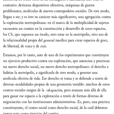
contrario: devienen dispositivos
ofensivos, máquinas de guerra
proliferantes, moléculas de nuevos contrapoderes sociales. De este modo,
llegan a ser, y es éste su carácter más significativo, una agregación contra
la explotación metropolitana: en el marco de la multiplicidad de sujetos
encuentra un común en la construcción y desarrollo de unos espacios,
los CS, que suponen un éxodo, otro estar en la metrópolis, otro uso de
la relacionalidad propia del
general intellect
para crear espacios de goce,
de libertad, de
voice
y de
exit
.
Estamos, por lo tanto, ante de uno de los experimentos que constituyen
un ejercicio productivo contra esa explotación, que anuncian y practican
un nuevo derecho social, un nuevo derecho metropolitano: el derecho a
habitar la metrópolis, a significarla de otro modo, a generar una
molécula efectiva de vida. Ese derecho se toma y se defiende a través de
diversas modalidades propias de una geometría variable: muchos de estos
centros sociales surgen de la
okupación
, pero avanzan más allá de ella
para ganar ese espacio a la explotación a través de formas diversas de
negociación con las instituciones administrativas. Es, pues, una práctica
constituyente, el centro social como derecho social, de la cuál debemos
tomar nota como ejercicio del común.