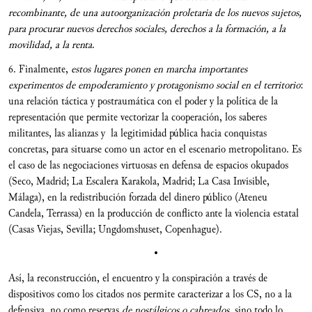
recombinante, de una autoorganización proletaria de los nuevos sujetos,
para procurar nuevos derechos sociales, derechos a la formación, a la
movilidad, a la renta
.
6. Finalmente,
estos lugares ponen en marcha importantes
experimentos de empoderamiento y protagonismo social en el territorio
:
una relación táctica y postraumática con el poder y la política de la
representación que permite vectorizar la cooperación, los saberes
militantes, las alianzas y la legitimidad pública hacia conquistas
concretas, para situarse como un actor en el escenario metropolitano. Es
el caso de las negociaciones virtuosas en defensa de espacios okupados
(Seco, Madrid; La Escalera Karakola, Madrid; La Casa Invisible,
Málaga), en la redistribución forzada del dinero público (Ateneu
Candela, Terrassa) en la producción de conflicto ante la violencia estatal
(Casas Viejas, Sevilla; Ungdomshuset, Copenhague).
•
Así, la reconstrucción, el encuentro y la conspiración a través de
dispositivos como los citados nos permite caracterizar a los CS, no a la
defensiva, no como reservas
de nostálgicos o cabreados,
sino todo lo