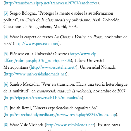
(
http://transform.eipcp.net/transversal/0707/sanchez/es
).
[3]
Sergio Bologna, “Proteger la mente o sobre la autoformación
política”, en
Crisis de la clase media y posfordismo
, Akal, Colección
Cuestiones de Antagonismo, Madrid, 2006.
[4]
Véase la carpeta de textos
La Classe a Venire
, en
Posse
, noviembre de
2007 (
http://www.posseweb.net
).
[5]
Piénsese en la Université Ouverte (
http://www.cip-
idf.org/rubrique.php3?id_rubrique=306
), Libera Università
Metropolitana (
http://www.escatelier.net/
), Universidad Nómada
(
http://www.universidadnomada.net
).
[6]
Sandro Mezzadra, “Vivir en transición. Hacia una teoría heterolingüe
de la multitud”, en
transversal: traducir la violencia
, noviembre de 2007
(
http://eipcp.net/transversal/1107/mezzadra/es
).
[7]
Judith Revel, “Nuevas experiencias de organización”
(
http://estrecho.indymedia.org/newswire/display/68245/index.php
).
[8]
Véase V de Vivienda (
http://www.vdevivienda.net
). Existen otras