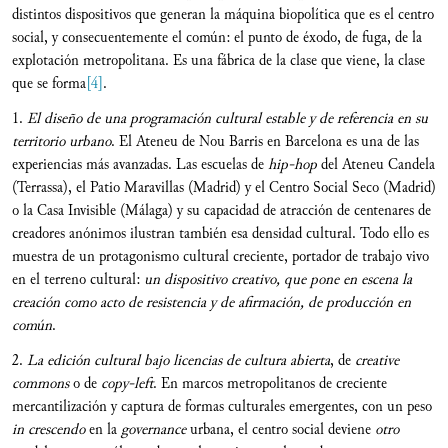
distintos dispositivos que generan la máquina biopolítica que es el centro
social, y consecuentemente el común: el punto de éxodo, de fuga, de la
explotación metropolitana. Es una fábrica de la clase que viene, la clase
que se forma
[4]
.
1.
El diseño de una programación cultural estable y de referencia en su
territorio urbano
. El Ateneu de Nou Barris en Barcelona es una de las
experiencias más avanzadas. Las escuelas de
hip-hop
del Ateneu Candela
(Terrassa), el Patio Maravillas (Madrid) y el Centro Social Seco (Madrid)
o la Casa Invisible (Málaga) y su capacidad de atracción de centenares de
creadores anónimos ilustran también esa densidad cultural. Todo ello es
muestra de un protagonismo cultural creciente, portador de trabajo vivo
en el terreno cultural:
un dispositivo creativo, que pone en escena la
creación como acto de resistencia y de afirmación, de producción en
común
.
2.
La edición cultural bajo licencias de cultura abierta
, de
creative
commons
o de
copy-left
. En marcos metropolitanos de creciente
mercantilización y captura de formas culturales emergentes, con un peso
in crescendo
en la
governance
urbana, el centro social deviene
otro