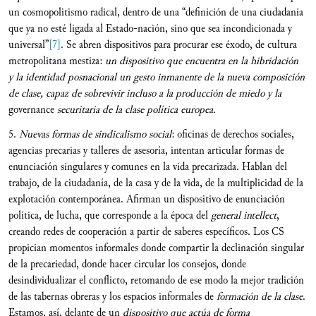
un cosmopolitismo radical, dentro de una “definición de una ciudadanía
que ya no esté ligada al Estado-nación, sino que sea incondicionada y
universal”
[7]
. Se abren dispositivos para procurar ese éxodo, de cultura
metropolitana mestiza:
un dispositivo que encuentra en la hibridación
y la identidad posnacional un gesto inmanente de la nueva composición
de clase, capaz de sobrevivir incluso a la producción de miedo y la
governance
securitaria de la clase política europea.
5.
Nuevas formas de sindicalismo social
: oficinas de derechos sociales,
agencias precarias y talleres de asesoría, intentan articular formas de
enunciación singulares y comunes en la vida precarizada. Hablan del
trabajo, de la ciudadanía, de la casa y de la vida, de la multiplicidad de la
explotación contemporánea. Afirman un dispositivo de enunciación
política, de lucha, que corresponde a la época del
general intellect
,
creando redes de cooperación a partir de saberes específicos. Los CS
propician momentos informales donde compartir la declinación singular
de la precariedad, donde hacer circular los consejos, donde
desindividualizar el conflicto, retomando de ese modo la mejor tradición
de las tabernas obreras y los espacios informales de
formación de la clase
.
Estamos, así, delante de un
dispositivo que actúa de forma