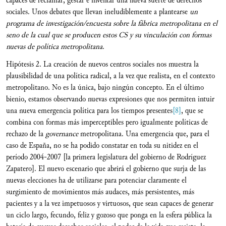
capaces de reclamar, gestar e inventar una nueva suerte de derechos
sociales. Unos debates que llevan ineludiblemente a plantearse
un
programa de investigación/encuesta sobre la fábrica metropolitana en el
seno de la cual que se producen estos CS y su vinculación con formas
nuevas de política metropolitana
.
Hipótesis 2. La creación de nuevos centros sociales nos muestra la
plausibilidad de una política radical, a la vez que realista, en el contexto
metropolitano. No es la única, bajo ningún concepto. En el último
bienio, estamos observando nuevas expresiones que nos permiten intuir
una nueva emergencia política para los tiempos presentes
[8]
, que se
combina con formas más imperceptibles pero igualmente políticas de
rechazo de la
governance
metropolitana. Una emergencia que, para el
caso de España, no se ha podido constatar en toda su nitidez en el
período 2004-2007 [la primera legislatura del gobierno de Rodríguez
Zapatero]. El nuevo escenario que abrirá el gobierno que surja de las
nuevas elecciones ha de utilizarse para potenciar claramente el
surgimiento de movimientos más audaces, más persistentes, más
pacientes y a la vez impetuosos y virtuosos, que sean capaces de generar
un ciclo largo, fecundo, feliz y gozoso que ponga en la esfera pública la