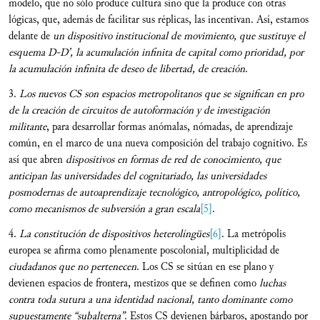
modelo, que no sólo produce cultura sino que la produce con otras
lógicas, que, además de facilitar sus réplicas, las incentivan. Así, estamos
delante de
un dispositivo institucional de movimiento, que sustituye el
esquema D-D’, la acumulación infinita de capital como prioridad, por
la acumulación infinita de deseo de libertad, de creación
.
3.
Los nuevos CS son espacios metropolitanos que se significan en pro
de la creación de circuitos de autoformación y de investigación
militante
, para desarrollar formas anómalas, nómadas, de aprendizaje
común, en el marco de una nueva composición del trabajo cognitivo. Es
así que abren
dispositivos en formas de red de conocimiento, que
anticipan las universidades del cognitariado, las universidades
posmodernas de autoaprendizaje tecnológico, antropológico, político,
como mecanismos de subversión a gran escala
[5]
.
4.
La constitución de dispositivos heterolíngües
[6]
. La metrópolis
europea se afirma como plenamente poscolonial, multiplicidad de
ciudadanos que no pertenecen
. Los CS se sitúan en ese plano y
devienen espacios de frontera, mestizos que se definen como
luchas
contra toda sutura a una identidad nacional, tanto dominante como
supuestamente “subalterna”
. Estos CS devienen bárbaros, apostando por