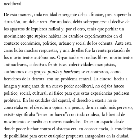
neoliberal.
De esta manera, toda realidad emergente debía afrontar, para superar la
situación, un doble reto. Por un lado, debía sobreponerse al declive de
los aparatos de izquierda radical y, por el otro, tenía que perfilar un
movimiento que supiese habitar los cambios experimentados en el
contexto económico, político, urbano y social de los ochenta. Ante esta
crisis hubo muchas respuestas, y una de ellas fue la reinterpretación de
los movimientos autónomos. Organizados en radios libres, movimientos
antinucleares, colectivos feministas, colectividades anarquistas,
autónomos o en grupos
punks
y
hardcore
, se encontraron, como
herederos de la derrota, con un problema central. La ciudad, hecha a
imagen y semejanza de un nuevo poder neoliberal, no dejaba hueco
político, social, cultural, ni físico para que estas experiencias pudiesen
proliferar. En las ciudades del capital, el derecho a existir no se
concretaba en el derecho a opinar o a pensar; de un modo más perverso,
existir significaba “tener un hueco”: con toda crudeza, la libertad de
movimiento se medía en metros cuadrados. Tener un espacio desde
donde poder luchar contra el sistema era, en consecuencia, la condición
de posibilidad para crear cualquier propuesta antagonista en la ciudad.