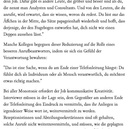
dein Job. Dafür gibt es andere Leute, die größer und besser sind als du,
die nennt man Analysten und Consultants. Und von den Leuten, die du
anrufst, wird erwartet, dass sie wissen, wovon du redest. Du bist nur das
Äffchen in der Mitte, das Sätze papageienhaft wiederholt und hofft, dass
derjenige, der den Fragebogen entworfen hat, dich nicht wie einen
Deppen aussehen lässt."
Manche Kollegen begegnen dieser Reduzierung auf die Rolle eines
besseren Anrufbeantworters, indem sie sich ein Gefühl der
Verantwortung bewahren:
"Das ist eine Sache, wenn du am Ende einer Telefonleitung hängst: Du
fühlst dich als Individuum oder als Mensch verantwortlich, du möchtest
etwas richtig machen."
Bei aller Monotonie erfordert der Job kommunikative Kreativität.
Interviewer müssen in der Lage sein, dem Gegenüber am anderen Ende
der Telefonleitung den Eindruck zu vermitteln, dass ihr Anliegen in
irgendeiner Weise wert ist, weitervermittelt zu werden.
Rezeptionistinnen und Abteilungssekretärinnen sind oft gehalten,
solche Anrufe nicht weiterzuvermitteln, und müssen, wie die geplagten