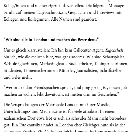
Kolleg/innen und meiner eigenen darzustellen. Die folgende Montage
beruht auf meinen Tagebuchnotizen, Gesprächen und Interviews mit
Kollegen und Kolleginnen. Alle Namen sind geändert.
"Wir sind alle in London und machen das Beste draus"
Um es gleich klarzustellen: Ich bin kein Callcenter-Agent.
Eigentlich
bin ich, wie die meisten hier, was ganz anderes. Wir sind Schauspieler,
Web-designerinnen, Marketingleute, Sozialarbeiter, Toningenieurinnen,
Studenten, Filmemacherinnen, Künstler, Journalisten, Schriftsteller
und vieles mehr.
"Wer in London Fremdsprachen spricht, und jung genug ist, diesen Job
machen zu wollen, lebt downtown, ist mitten drin im Geschehen."
Die Versprechungen der Metropole London mit ihrer Musik-,
Unterhaltungs- und Medienszene ist für viele attraktiv. In einem
sizilianischen Dorf etwa lebt es sich als schwuler Mann nicht besonders
gut. Ein Punkmusiker findet in London eher Gleichgesinnte als in der
deutschen Provinz. Ein Callcenter Job in London ist immer noch besser