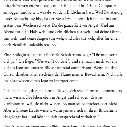
mitgehört werden, zweitens kann sich jemand in Deinen Computer
einloggen und sehen, was du auf dem Bildschirm hast. Weil Du ständig
unter Beobachtung bist, ist der Stresslevel enorm. Ich meine, in den
ersten paar Wochen schwitzt Du die ganze Zeit vor Angst. Und am
Abend tut dein Hals weh, und dein Rücken tut weh, und deine Ohren
tun weh, und deine Augen tun weh, und alles tut weh, alles für einen
doch ziemlich undankbaren Job."
Eine Kollegin schaut mir über die Schulter und sagt: "Die monitoren
dich ja!" Ich frage: "Wie weißt du das?", und sie macht mich auf ein
kleines Icon am unteren Bildschirmrand aufmerksam. Wenn ich den
Cursor darüberhalte, erscheint der Name meiner Bewacherin. Nicht alle
im Büro wissen dieses Icon zu interpretieren:
"Ich denke mal, dass die Leute, die von Zeitarbeitsfirmen kommen, das
nicht wissen. Die leben eben in Angst und schauen, dass sie
klarkommen, weil sie nicht wissen, ob man sie beobachtet oder nicht.
Aber erfahrene Leute wissen, wann jemand sich in ihren Bildschirm
eingeloggt hat, und können sich entsprechend verhalten."
Dass Supervisorinnen ausgewählte Interviews mithören, ist Routine.