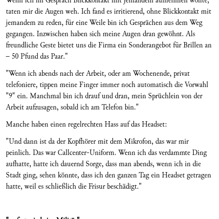
Wenn ich im Gespräch Blickkontakt mit jemandem aufnehmen wollte,
taten mir die Augen weh. Ich fand es irritierend, ohne Blickkontakt mit
jemandem zu reden, für eine Weile bin ich Gesprächen aus dem Weg
gegangen. Inzwischen haben sich meine Augen dran gewöhnt. Als
freundliche Geste bietet uns die Firma ein Sonderangebot für Brillen an
– 50 Pfund das Paar."
"Wenn ich abends nach der Arbeit, oder am Wochenende, privat
telefoniere, tippen meine Finger immer noch automatisch die Vorwahl
"9" ein. Manchmal bin ich drauf und dran, mein Sprüchlein von der
Arbeit aufzusagen, sobald ich am Telefon bin."
Manche haben einen regelrechten Hass auf das Headset:
"Und dann ist da der Kopfhörer mit dem Mikrofon, das war mir
peinlich. Das war Callcenter-Uniform. Wenn ich das verdammte Ding
aufhatte, hatte ich dauernd Sorge, dass man abends, wenn ich in die
Stadt ging, sehen könnte, dass ich den ganzen Tag ein Headset getragen
hatte, weil es schließlich die Frisur beschädigt."