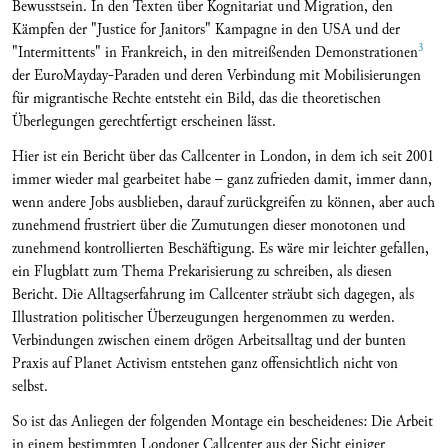
Bewusstsein. In den Texten über Kognitariat und Migration, den
Kämpfen der "Justice for Janitors" Kampagne in den USA und der
3
"Intermittents" in Frankreich, in den mitreißenden Demonstrationen
der EuroMayday-Paraden und deren Verbindung mit Mobilisierungen
für migrantische Rechte entsteht ein Bild, das die theoretischen
Überlegungen gerechtfertigt erscheinen lässt.
Hier ist ein Bericht über das Callcenter in London, in dem ich seit 2001
immer wieder mal gearbeitet habe – ganz zufrieden damit, immer dann,
wenn andere Jobs ausblieben, darauf zurückgreifen zu können, aber auch
zunehmend frustriert über die Zumutungen dieser monotonen und
zunehmend kontrollierten Beschäftigung. Es wäre mir leichter gefallen,
ein Flugblatt zum Thema Prekarisierung zu schreiben, als diesen
Bericht. Die Alltagserfahrung im Callcenter sträubt sich dagegen, als
Illustration politischer Überzeugungen hergenommen zu werden.
Verbindungen zwischen einem drögen Arbeitsalltag und der bunten
Praxis auf Planet Activism entstehen ganz offensichtlich nicht von
selbst.
So ist das Anliegen der folgenden Montage ein bescheidenes: Die Arbeit
in einem bestimmten Londoner Callcenter aus der Sicht einiger