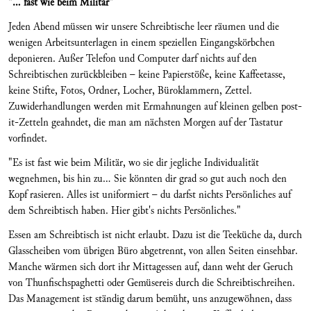
"... fast wie beim Militär"
Jeden Abend müssen wir unsere Schreibtische leer räumen und die
wenigen Arbeitsunterlagen in einem speziellen Eingangskörbchen
deponieren. Außer Telefon und Computer darf nichts auf den
Schreibtischen zurückbleiben – keine Papierstöße, keine Kaffeetasse,
keine Stifte, Fotos, Ordner, Locher, Büroklammern, Zettel.
Zuwiderhandlungen werden mit Ermahnungen auf kleinen gelben post-
it-Zetteln geahndet, die man am nächsten Morgen auf der Tastatur
vorfindet.
"Es ist fast wie beim Militär, wo sie dir jegliche Individualität
wegnehmen, bis hin zu... Sie könnten dir grad so gut auch noch den
Kopf rasieren. Alles ist uniformiert – du darfst nichts Persönliches auf
dem Schreibtisch haben. Hier gibt's nichts Persönliches."
Essen am Schreibtisch ist nicht erlaubt. Dazu ist die Teeküche da, durch
Glasscheiben vom übrigen Büro abgetrennt, von allen Seiten einsehbar.
Manche wärmen sich dort ihr Mittagessen auf, dann weht der Geruch
von Thunfischspaghetti oder Gemüsereis durch die Schreibtischreihen.
Das Management ist ständig darum bemüht, uns anzugewöhnen, dass