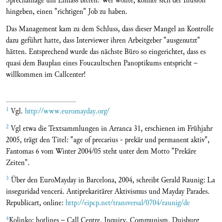
Sprechanlage um Einlass bitten. Wer wollte, konnte sich der Illusion
hingeben, einen "richtigen" Job zu haben.
Das Management kam zu dem Schluss, dass dieser Mangel an Kontrolle
dazu geführt hatte, dass Interviewer ihren Arbeitgeber "ausgenutzt"
hätten. Entsprechend wurde das nächste Büro so eingerichtet, dass es
quasi dem Bauplan eines Foucaultschen Panoptikums entspricht –
willkommen im Callcenter!
1
Vgl.
http://www.euromayday.org/
2
Vgl etwa die Textsammlungen in Arranca 31, erschienen im Frühjahr
2005, trägt den Titel: "age of precarius - prekär und permanent aktiv",
Fantomas 6 vom Winter 2004/05 steht unter dem Motto "Prekäre
Zeiten".
3
Über den EuroMayday in Barcelona, 2004, schreibt Gerald Raunig: La
inseguridad vencerá. Antiprekaritärer Aktivismus und Mayday Parades.
Republicart, online:
http://eipcp.net/transversal/0704/raunig/de
4
Kolinko: hotlines – Call Centre. Inquiry. Communism. Duisburg