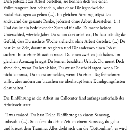
Dich jederzeit zur Arbeit bestellen, sie können dich wie einen
Vollzeitangestellten behandeln, aber ohne Dir irgendwelche
Sozialleistungen zu geben (...). Im gleichen Atemzug trägst Du
andauernd das gesamte Risiko, jederzeit ohne Arbeit dazustehen. (...)
Und das ist ein bedrückender Zustand für alle. Es macht keinen
Unterschied, wieviele Jahre Du schon dort arbeitest, Du hast ständig das
Gefühl, dass Du nächste Woche vielleicht ohne Arbeit dastehst. (...) Du
hast keine Zeit, darauf zu reagieren und Dir anderswo einen Job zu
suchen. In so einer Situation musst Du einen zweiten Job haben. Im
gleichen Atemzug kriegst Du keinen bezahlten Urlaub, Du musst Dich
abmelden, wenn Du krank bist, Du musst Bescheid sagen, wenn Du
nicht kommst, Du musst anmelden, wenn Du einen Tag freinehmen
willst, aber andersrum brauchen sie überhaupt keine Kündigungsfristen
einzuhalten."
Die Einführung in die Arbeit im Callcenter fand anfangs außerhalb der
Arbeitszeit statt:
"I was trained. Du hast Deine Einführung an einem Samstag,
unbezahlt (...). So opferst du deine Zeit an einem Samstag, du gehst
und kriegst dein Training. Alles dreht sich um die "Bottomline", es wird