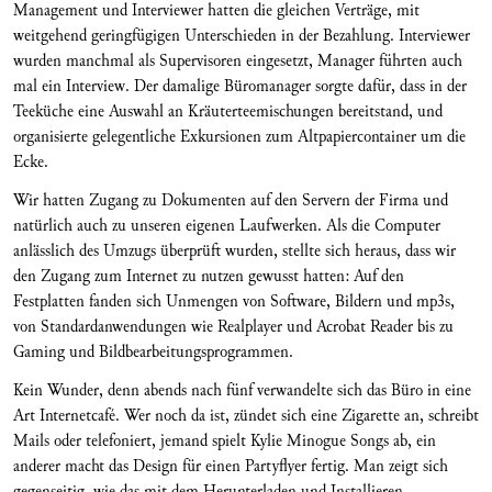
Management und Interviewer hatten die gleichen Verträge, mit
weitgehend geringfügigen Unterschieden in der Bezahlung. Interviewer
wurden manchmal als Supervisoren eingesetzt, Manager führten auch
mal ein Interview. Der damalige Büromanager sorgte dafür, dass in der
Teeküche eine Auswahl an Kräuterteemischungen bereitstand, und
organisierte gelegentliche Exkursionen zum Altpapiercontainer um die
Ecke.
Wir hatten Zugang zu Dokumenten auf den Servern der Firma und
natürlich auch zu unseren eigenen Laufwerken. Als die Computer
anlässlich des Umzugs überprüft wurden, stellte sich heraus, dass wir
den Zugang zum Internet zu nutzen gewusst hatten: Auf den
Festplatten fanden sich Unmengen von Software, Bildern und mp3s,
von Standardanwendungen wie Realplayer und Acrobat Reader bis zu
Gaming und Bildbearbeitungsprogrammen.
Kein Wunder, denn abends nach fünf verwandelte sich das Büro in eine
Art Internetcafé. Wer noch da ist, zündet sich eine Zigarette an, schreibt
Mails oder telefoniert, jemand spielt Kylie Minogue Songs ab, ein
anderer macht das Design für einen Partyflyer fertig. Man zeigt sich
gegenseitig, wie das mit dem Herunterladen und Installieren