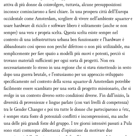
attiva di più donne da coinvolgere, tuttavia, alcune presupposizioni
inconsce cominciarono a farsi chiare. In una prospera città dell’Europa
occidentale come Amsterdam, scegliere di vivere nell’ambiente
squatter
e
usare hardware di riciclo e software libero è solitamente (anche se non
sempre) una vera e propria scelta. Questa scelta esiste sempre nel
contesto di una infrastruttura urbana ben funzionante e l’hardware è
abbandonato così spesso non perché difettoso o non più utilizzabile, ma
semplicemente per fare spazio a modelli più nuovi e potenti, perciò si
trovano materiali sufficienti per ogni sorta di progetti. Non era
necessariamente lo stesso in una regione che si stava rimettendo in sesto
dopo una guerra brutale, e l’entusiasmo per un approccio sviluppato
specificamente nel contesto della scena
squatter
di Amsterdam potrebbe
facilmente essere scambiato per una sorta di progetto missionario, che si
svolge in un contesto diverso sotto condizioni diverse. Fin dall’inizio, la
diversità di provenienze e lingue parlate (con vari livelli di competenza)
tra le Gender Changer e poi tra tutte le donne che parteciparono a /etc,
è sempre stata fonte di potenziali conflitti e incomprensioni, ma anche
una delle più grandi forze del gruppo. I tre giorni intensivi passati a Pula
sono stati comunque abbastanza d’ispirazione da motivare due