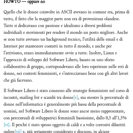
HOWTO — oppure no
Quello che le donne coinvolte in ASCII avevano in comune era, prima di
tutto, il fatto che la maggior parte non era di provenienza olandese.
Tutte si dedicavano con passione e idealismo a diversi problemi
individuali e movimenti per rendere il mondo un posto migliore. Anche
se non tutte avevano un background tecnico, l’utilità delle email e di
Internet per mantenere contatti in tutto il mondo, e anche per
l’attivismo, erano immediatamente ovvie a tutte. Inoltre, Linux e
l’approccio di sviluppo del Software Libero, basato su uno sforzo
collaborativo di gruppo, corrispondevano alle loro esperienze nelle reti di
donne, nei contesti femministi, e s’intrecciavano bene con gli altri lavori
che già facevano.
Il Software Libero è stato connesso alle strategie femministe nel corso di
incontri, mailing list e scambi tra donne
[v]
, ma mentre la percentuale di
donne nell’informatica è generalmente più bassa della percentuale di
uomini, nel Software Libero le donne sono ancor meno rappresentate,
con percentuali di sviluppatrici femminili bassissime, dallo 0,5 all’1,5%
[vi]
. Il perché è stato spesso oggetto di caldi e a volte corrosivi dibattiti
online
[vii]
e, più seriamente considerato e discusso, in alcune