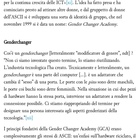
per la continua crescita delle ICT»
[xi]
. L’idea ha fatto presa e ha
cominciato presto ad attirare altre donne, e dal gruppetto di donne
dell’ASCII si è sviluppata una sorta di identità di gruppo, che nel
novembre 1999 si è data un nome:
Gender Changer Academy.
Genderchanger
Cos’è un
genderchanger
[letteralmente “modificatore di genere”, ndt] ?
“Non ci siamo inventate questo termine, lo stiamo riutilizzando.
L’industria tecnologica l’ha creato. Tecnicamente e letteralmente, un
genderchanger
è una parte del computer […]. è un adattatore che
cambia il “sesso” di una porta. Le porte con le
pins
sono dette maschili,
le porte coi buchi sono dette femminili. Nella situazione in cui due pezzi
di hardware hanno la stessa porta, interviene un adattatore a rendere la
connessione possibile. Ci stiamo riappropriando del termine per
designare una persona interessata agli aspetti genderizzati della
tecnologia.”
[xii]
I principi fondativi della Gender Changer Academy (GCA) erano
complessivamente gli stessi di ASCII: un’enfasi sull’hardware riciclato, il