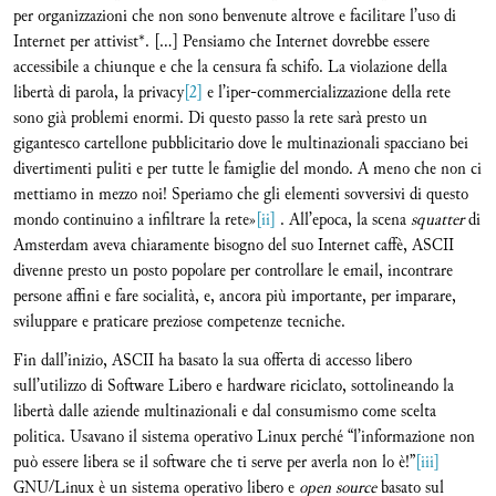
per organizzazioni che non sono benvenute altrove e facilitare l’uso di
Internet per attivist*. […] Pensiamo che Internet dovrebbe essere
accessibile a chiunque e che la censura fa schifo. La violazione della
libertà di parola, la privacy
[2]
e l’iper-commercializzazione della rete
sono già problemi enormi. Di questo passo la rete sarà presto un
gigantesco cartellone pubblicitario dove le multinazionali spacciano bei
divertimenti puliti e per tutte le famiglie del mondo. A meno che non ci
mettiamo in mezzo noi! Speriamo che gli elementi sovversivi di questo
mondo continuino a infiltrare la rete»
[ii]
. All’epoca, la scena
squatter
di
Amsterdam aveva chiaramente bisogno del suo Internet caffè, ASCII
divenne presto un posto popolare per controllare le email, incontrare
persone affini e fare socialità, e, ancora più importante, per imparare,
sviluppare e praticare preziose competenze tecniche.
Fin dall’inizio, ASCII ha basato la sua offerta di accesso libero
sull’utilizzo di Software Libero e hardware riciclato, sottolineando la
libertà dalle aziende multinazionali e dal consumismo come scelta
politica. Usavano il sistema operativo Linux perché “l’informazione non
può essere libera se il software che ti serve per averla non lo è!”
[iii]
GNU/Linux è un sistema operativo libero e
open source
basato sul