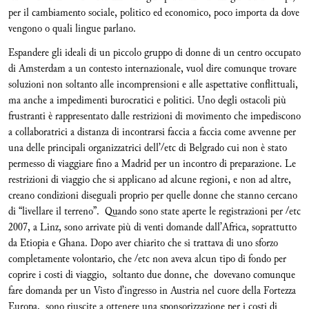
per il cambiamento sociale, politico ed economico, poco importa da dove
vengono o quali lingue parlano.
Espandere gli ideali di un piccolo gruppo di donne di un centro occupato
di Amsterdam a un contesto internazionale, vuol dire comunque trovare
soluzioni non soltanto alle incomprensioni e alle aspettative conflittuali,
ma anche a impedimenti burocratici e politici. Uno degli ostacoli più
frustranti è rappresentato dalle restrizioni di movimento che impediscono
a collaboratrici a distanza di incontrarsi faccia a faccia come avvenne per
una delle principali organizzatrici dell’/etc di Belgrado cui non è stato
permesso di viaggiare fino a Madrid per un incontro di preparazione. Le
restrizioni di viaggio che si applicano ad alcune regioni, e non ad altre,
creano condizioni diseguali proprio per quelle donne che stanno cercano
di “livellare il terreno”. Quando sono state aperte le registrazioni per /etc
2007, a Linz, sono arrivate più di venti domande dall’Africa, soprattutto
da Etiopia e Ghana. Dopo aver chiarito che si trattava di uno sforzo
completamente volontario, che /etc non aveva alcun tipo di fondo per
coprire i costi di viaggio, soltanto due donne, che dovevano comunque
fare domanda per un Visto d’ingresso in Austria nel cuore della Fortezza
Europa, sono riuscite a ottenere una sponsorizzazione per i costi di