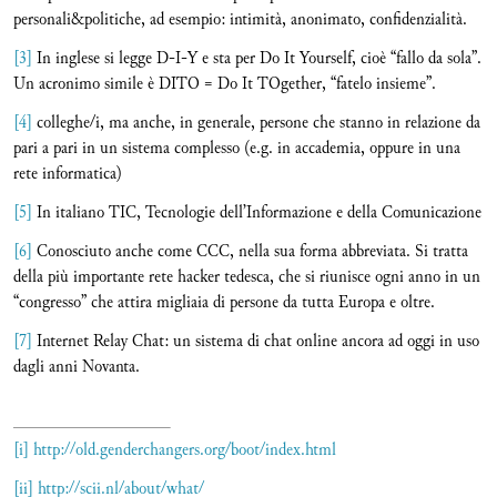
personali&politiche, ad esempio: intimità, anonimato, confidenzialità.
[3]
In inglese si legge D-I-Y e sta per Do It Yourself, cioè “fallo da sola”.
Un acronimo simile è DITO = Do It TOgether, “fatelo insieme”.
[4]
colleghe/i, ma anche, in generale, persone che stanno in relazione da
pari a pari in un sistema complesso (e.g. in accademia, oppure in una
rete informatica)
[5]
In italiano TIC, Tecnologie dell’Informazione e della Comunicazione
[6]
Conosciuto anche come CCC, nella sua forma abbreviata. Si tratta
della più importante rete hacker tedesca, che si riunisce ogni anno in un
“congresso” che attira migliaia di persone da tutta Europa e oltre.
[7]
Internet Relay Chat: un sistema di chat online ancora ad oggi in uso
dagli anni Novanta.
[i]
http://old.genderchangers.org/boot/index.html
[ii]
http://scii.nl/about/what/