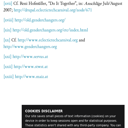
[xvii]
Cf. Reni Hofmüller, “Do It Together”, in:
Anschläge
Juli/August
2007;
http://drupal.eclectictechcarnival.org/node/671
[xviii]
http://old.genderchangers.org/
[xix]
http://old.genderchangers.org/etc/index.html
[xx]
Cf.
http://www.eclectictechcarnival.org
and
http://www.genderchangers.org
[xxi]
http://www.servus.at
[xxii]
http://www.stwst.at
[xxiii]
http://www.maiz.at
COOKIES DISCLAIMER
Our site saves small pieces of text information (cookies) on your
device in order to keep sessions open and for statistical purposes.
These statistics aren't shared with any third-party company. You can