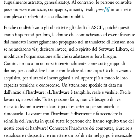
(ugualmente astratto, generalizzato). Al contrario, le persone coinvolte
possono essere amicizie, compagnx, amanti, rivali,
peer
[4]
in una rete
complessa di relazioni e costellazioni mobili.
Poiché condividevano gli obiettivi e gli ideali di ASCII, poiché questi
erano importanti per loro, le donne che cominciavano ad essere frustrate
dal mancato incoraggiamento propagato nel manualetto di Henson non
se ne andarono via; decisero invece, nello spirito del Software Libero, di
modificare l’organizzazione affinché si adattasse ai loro bisogni.
Cominciarono a incontrarsi intenzionalmente come sottogruppo di
donne, per condividere le une con le altre alcune capacità che avevano
acquisito, per aiutarsi e incoraggiarsi a sviluppare più a fondo le loro
capacità tecniche e conoscenze. Un’attenzione speciale fu data fin
dall’inizio all’hardware: «L’hardware è tangibile, reale e visibile. Facile
lavorarci, accessibile. Tuttx possono farlo, non c’è bisogno di aver
ricevuto lezioni o avere alcun tipo di esperienza per smontarlo e
rimontarlo. Lavorare con l’hardware è divertente e fa accendere la
scintilla dell’
eureka
in quasi tutte le persone che hanno seguito uno dei
nostri corsi di hardware! Conoscere l’hardware dei computer, riuscire a
visualizzare i dispositivi e rimettere un po’ di vita nel gergo è essenziale