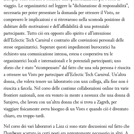
viaggio. Le organizzatrici nel leggere la “dichiarazione di responsabilità”,
necessaria per poter presentare la domanda per ottenere il Visto, ne
compresero le implicazioni e si ritrovarono nella scomoda posizione di
dubitare delle motivazioni e dell’affidabilità di una potenziale
partecipante. Tutto ciò era opposto allo spirito e all’intenzione
dell’Eclectic Tech Carnival e contrario alle convinzioni personali delle
stesse organizzatrici. Superare questi impedimenti burocratici ha
richiesto una comunicazione intensa, estesa e cooperativa tra le
organizzatrici locali e internazionali e le potenziali partecipanti; uno
sforzo che è stato “ricompensato” dal fatto che una sola persona è riuscita
a ottenere un Visto per partecipare all’Eclectic Tech Carnival. Un’altra
donna, che voleva tenere un laboratorio con unx collega, alla fine non è
riuscita a farcela. Nel corso delle continue collaborazioni online tra varie
frontiere nazionali, non era venuto in mente a nessunx che una donna di
Sarajevo, che lavora con un’altra donna che si trova a Zagreb, per
viaggiare fisicamente aveva bisogno di un Visto e quando ciò è diventato
chiaro, era troppo tardi.
Nel corso dei vari laboratori a Linz ci sono state discussioni sul fatto che
l’hardware scartato in certi posti era urgentemente necessario in altri. A