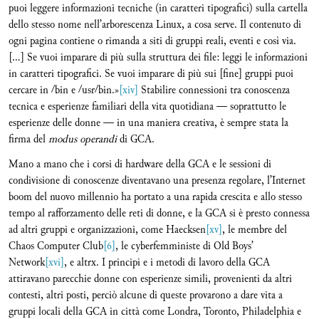
puoi leggere informazioni tecniche (in caratteri tipografici) sulla cartella
dello stesso nome nell’arborescenza Linux, a cosa serve. Il contenuto di
ogni pagina contiene o rimanda a siti di gruppi reali, eventi e così via.
[…] Se vuoi imparare di più sulla struttura dei file: leggi le informazioni
in caratteri tipografici. Se vuoi imparare di più sui [fine] gruppi puoi
cercare in /bin e /usr/bin.»
[xiv]
Stabilire connessioni tra conoscenza
tecnica e esperienze familiari della vita quotidiana — soprattutto le
esperienze delle donne — in una maniera creativa, è sempre stata la
firma del
modus operandi
di GCA.
Mano a mano che i corsi di hardware della GCA e le sessioni di
condivisione di conoscenze diventavano una presenza regolare, l’Internet
boom del nuovo millennio ha portato a una rapida crescita e allo stesso
tempo al rafforzamento delle reti di donne, e la GCA si è presto connessa
ad altri gruppi e organizzazioni, come Haecksen
[xv]
, le membre del
Chaos Computer Club
[6]
, le cyberfemministe di Old Boys’
Network
[xvi]
, e altrx. I principi e i metodi di lavoro della GCA
attiravano parecchie donne con esperienze simili, provenienti da altri
contesti, altri posti, perciò alcune di queste provarono a dare vita a
gruppi locali della GCA in città come Londra, Toronto, Philadelphia e