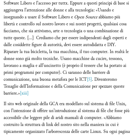
Software Libero e l’accesso per tuttx. Eppure a questi principi di base si
aggiungeva l’attenzione alle donne e alla tecnologia: «Usando e
insegnando a usare il Software Libero e
Open Source
abbiamo più
libertà e controllo sul nostro lavoro e sui nostri progetti, qualsiasi cosa
facciamo, che sia attivismo, arte o tecnologia o una combinazione di
tutte queste. […] Crediamo che per essere indipendenti dagli esperti e
dalle cosiddette figure di autorità, devi essere autodidatta e DIY.
Riparare la tua bicicletta, la tua macchina, il tuo computer. In realtà le
donne sono già molto tecniche. Usano macchine da cucire, tessono,
lavorano a maglia e all’uncinetto (è proprio il tessere che ha portato ai
primi programmi per computer). Ci saranno delle barriere di
comunicazione, una buona metafora per le ICT
[5]
. Diventeremo
Tenaglie dell’Informazione e della Comunicazione per spezzare queste
barriere.»
[xiii]
Il sito web originale della GCA era modellato sul sistema di file Unix,
con l’intenzione di offrire un’introduzione al sistema di file che fosse più
accessibile che leggere pile di aridi manuali di computer. «Abbiamo
costruito la struttura di link del nostro sito nella maniera in cui è
tipicamente organizzato l’arborescenza delle carte Linux. Su ogni pagina