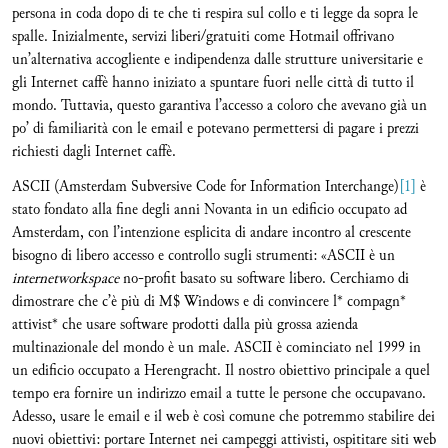
persona in coda dopo di te che ti respira sul collo e ti legge da sopra le
spalle. Inizialmente, servizi liberi/gratuiti come Hotmail offrivano
un’alternativa accogliente e indipendenza dalle strutture universitarie e
gli Internet caffè hanno iniziato a spuntare fuori nelle città di tutto il
mondo. Tuttavia, questo garantiva l’accesso a coloro che avevano già un
po’ di familiarità con le email e potevano permettersi di pagare i prezzi
richiesti dagli Internet caffè.
ASCII (Amsterdam Subversive Code for Information Interchange)
[1]
è
stato fondato alla fine degli anni Novanta in un edificio occupato ad
Amsterdam, con l’intenzione esplicita di andare incontro al crescente
bisogno di libero accesso e controllo sugli strumenti: «ASCII è un
internetworkspace
no-profit basato su software libero. Cerchiamo di
dimostrare che c’è più di M$ Windows e di convincere l* compagn*
attivist* che usare software prodotti dalla più grossa azienda
multinazionale del mondo è un male. ASCII è cominciato nel 1999 in
un edificio occupato a Herengracht. Il nostro obiettivo principale a quel
tempo era fornire un indirizzo email a tutte le persone che occupavano.
Adesso, usare le email e il web è così comune che potremmo stabilire dei
nuovi obiettivi: portare Internet nei campeggi attivisti, ospititare siti web