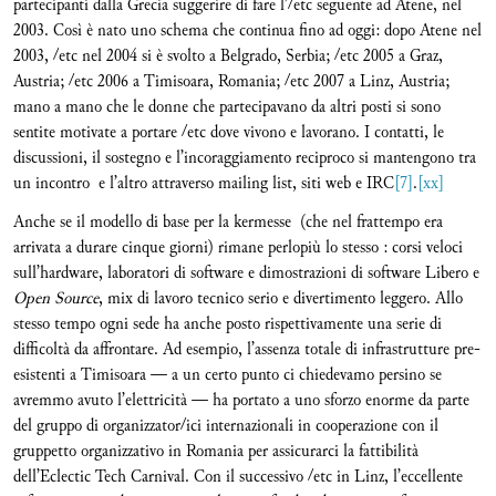
partecipanti dalla Grecia suggerire di fare l’/etc seguente ad Atene, nel
2003. Così è nato uno schema che continua fino ad oggi: dopo Atene nel
2003, /etc nel 2004 si è svolto a Belgrado, Serbia; /etc 2005 a Graz,
Austria; /etc 2006 a Timisoara, Romania; /etc 2007 a Linz, Austria;
mano a mano che le donne che partecipavano da altri posti si sono
sentite motivate a portare /etc dove vivono e lavorano. I contatti, le
discussioni, il sostegno e l’incoraggiamento reciproco si mantengono tra
un incontro e l’altro attraverso mailing list, siti web e IRC
[7]
.
[xx]
Anche se il modello di base per la kermesse (che nel frattempo era
arrivata a durare cinque giorni) rimane perlopiù lo stesso : corsi veloci
sull’hardware, laboratori di software e dimostrazioni di software Libero e
Open Source
, mix di lavoro tecnico serio e divertimento leggero. Allo
stesso tempo ogni sede ha anche posto rispettivamente una serie di
difficoltà da affrontare. Ad esempio, l’assenza totale di infrastrutture pre-
esistenti a Timisoara — a un certo punto ci chiedevamo persino se
avremmo avuto l’elettricità — ha portato a uno sforzo enorme da parte
del gruppo di organizzator/ici internazionali in cooperazione con il
gruppetto organizzativo in Romania per assicurarci la fattibilità
dell’Eclectic Tech Carnival. Con il successivo /etc in Linz, l’eccellente