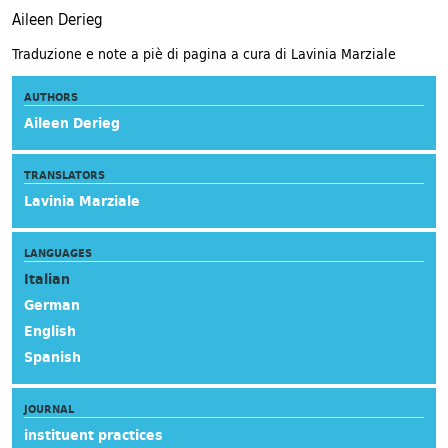
Aileen Derieg
Traduzione e note a piè di pagina a cura di Lavinia Marziale
AUTHORS
Aileen Derieg
TRANSLATORS
Lavinia Marziale
LANGUAGES
Italian
German
English
Spanish
JOURNAL
instituent practices