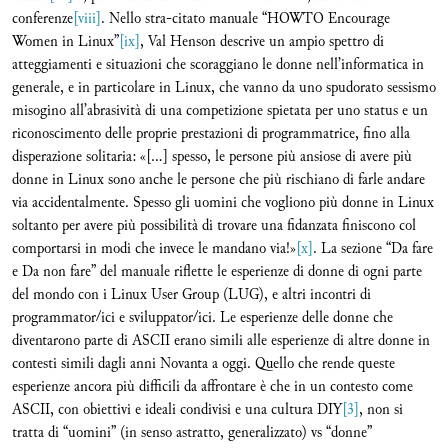
conferenze
[viii]
. Nello stra-citato manuale “HOWTO Encourage
Women in Linux”
[ix]
, Val Henson descrive un ampio spettro di
atteggiamenti e situazioni che scoraggiano le donne nell’informatica in
generale, e in particolare in Linux, che vanno da uno spudorato sessismo
misogino all’abrasività di una competizione spietata per uno status e un
riconoscimento delle proprie prestazioni di programmatrice, fino alla
disperazione solitaria: «[…] spesso, le persone più ansiose di avere più
donne in Linux sono anche le persone che più rischiano di farle andare
via accidentalmente. Spesso gli uomini che vogliono più donne in Linux
soltanto per avere più possibilità di trovare una fidanzata finiscono col
comportarsi in modi che invece le mandano via!»
[x]
. La sezione “Da fare
e Da non fare” del manuale riflette le esperienze di donne di ogni parte
del mondo con i Linux User Group (LUG), e altri incontri di
programmator/ici e sviluppator/ici. Le esperienze delle donne che
diventarono parte di ASCII erano simili alle esperienze di altre donne in
contesti simili dagli anni Novanta a oggi. Quello che rende queste
esperienze ancora più difficili da affrontare è che in un contesto come
ASCII, con obiettivi e ideali condivisi e una cultura DIY
[3]
, non si
tratta di “uomini” (in senso astratto, generalizzato) vs “donne”