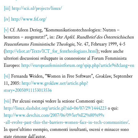
[iii]
http://scii.nl/projects/linux/
[iv]
http://www.fsf.org/
[v]
Cf. Aileen Derieg, “Kommunikationstechnologien: Nutzen –
benutzen – ausgenutzt?”, in:
Der Apfel. Rundbrief des Österreichischen
Frauenforums Feministische Theologie
, Nr. 47, February 1999, 4-5
(
http://eliot.at/Texts/ICT_for_femtheologians.html
); vedere anche
ulteriori discussioni sviluppate in connessione al Forum Femminista
Europeo:
http://europeanfeministforum.org/spip.php?article96&lang=en
[vi]
Fernanda Weiden, “Women in Free Software”,
Groklaw
, September
11, 2005:
http://www.groklaw.net/article.php?
story=20050911153013536
[vii]
Per alcuni esempi vedere la sezione Commenti qui:
http://linux.slashdot.org/article.pl?sid=06/07/29/1444223
o qui:
http://www.devchix.com/2007/06/09/let%E2%80%99s
-all-evolve-past-this-the-barriers-women-face-in-tech-communities/
.
In quest’ultimo esempio, commenti insultanti, osceni e minacce sono
state rimosse dall’autor.