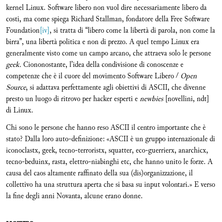
kernel Linux. Software libero non vuol dire necessariamente libero da
costi, ma come spiega Richard Stallman, fondatore della Free Software
Foundation
[iv]
, si tratta di “libero come la libertà di parola, non come la
birra”, una libertà politica e non di prezzo. A quel tempo Linux era
generalmente visto come un campo arcano, che attraeva solo le persone
geek.
Ciononostante, l’idea della condivisione di conoscenze e
competenze che è il cuore del movimento Software Libero /
Open
Source
, si adattava perfettamente agli obiettivi di ASCII, che divenne
presto un luogo di ritrovo per hacker esperti e
newbies
[novellini, ndt]
di Linux.
Chi sono le persone che hanno reso ASCII il centro importante che è
stato? Dalla loro auto-definizione: «ASCII è un gruppo internazionale di
iconoclastx, geek, tecno-terroristx, squatter, eco-guerrierx, anarchicx,
tecno-beduinx, rasta, elettro-niabinghi etc, che hanno unito le forze. A
causa del caos altamente raffinato della sua (dis)organizzazione, il
collettivo ha una struttura aperta che si basa su input volontari.» E verso
la fine degli anni Novanta, alcune erano donne.