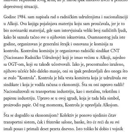
depresivnoj situaciji.
Godine 1984. sam napisala rad o radničkim udruženjima i nacionalizaciji
u Alkoji. Ova knjiga pojašnjava materiju koju sam proučavala, jer je to
bio novinarski materijal, gde sam intervjuisala veliki broj različitih ljudi,
kako bi saznala tačno sve o njihovim iskustvima. Osamnaestog jula iste
godine, organizovan je generalni štrajk i osnovana je komisija za
kontrolu. Kontrolnu komisiju je organizovao radnički sindikat CNT
(Nacionano Radničko Udruženje) koji je imao većinu u Alkoji, zajedno
sa OGT-om, koji su takođe učestvovali. Iako je, procentualno izraženo,
njihovo učešće bilo daleko manje, oni su ipak predstavljali deo onoga što
se zvalo "Kontrola". Kontrola je bila vrsta komiteta koja je udruživala sve
sindikate i koja je vodila računa o ekonomiji. Šta su oni zapravo radili?
Nacionalizovali su transportnu industriju, kao i metalnu, tekstilnu i
papirnu industriju. Upravo se u ovoj zgradi, koja je tada bila simbol,
proizvodio papir. Od tog momenta, Kontrola je upravljala Alkojom.
Šta se dogodilo sa ekonomijom? Kolektiv je ponovo ujedinio čitav
transportni sistem, čak i frizerske salone, banke, što će reći da su svi
imali posao i primali deset pezeta dnevno. Isto toliko bi dobio i vojnik