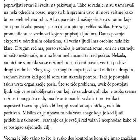
popravljati stvari ili raditi na pakovanju. Tako se radnici nisu usmeravali
na neki određeni posao, nego su bili spremni usvojiti nove veštine kako
bi proizveli željenu robu. Ako uporedite današnje društvo sa onim koje
sam proučavala, postaje jasno da je u pitanju velika razlika. Pre svega,
promenile su se vrednosti koje se pripisuju ljudima. Danas postoje
eksperti u određenim oblastima, ali većina ljudi ima osobine radničke
klase. Drugim rečima, posao radnika je automatizovan, oni ne razumeju
ni zašto nešto rade, niti na kom mehanizmu taj rad počiva. Nekada,
radnici ne samo da su se razumeli u sopstveni posao, već i u poslove
drugih radnika. Zbog toga su mogli menjati poslove i raditi na drugom
radnom mestu kad god bi se za tim ukazala potreba. Tada je postojala
takva vrsta organizacije posla. Što se tiče problema, uvek će postojati
ljudi koji će se sukobljavati i oni koji će sarađivati, ali ako je osoba svesna
važnosti onoga što radi, ona će automatski savladati protivnika i
uspostaviti saradnju, kako bi krajnji rezultat zajedničkog rada bio
pozitivan. Mislim da je upravo to bila vrsta snage koja je kod ljudi
pridobila naklonost - saznanje da je svačiji rad važan i neophodan kako bi
se postigao zajednički cilj.
Veoma je bilo važno to što je svako deo kontrolne komisije imao značajan