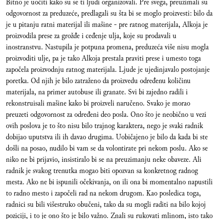
Bitno je uočiti kako su se ti ljudi organizovali. Pre svega, preuzimali su
odgovornost za preduzeće, predlagali su šta bi se moglo proizvesti: bilo da
je u pitanju ratni materijal ili mašine - pre ratnog materijala, Alkoja je
proizvodila prese za grožđe i ceđenje ulja, koje su prodavali u
inostranstvu. Nastupila je potpuna promena, preduzeća više nisu mogla
proizvoditi ulje, pa je tako Alkoja prestala praviti prese i umesto toga
započela proizvodnju ratnog materijala. Ljude je ujedinjavalo postojanje
poretka. Od njih je bilo zatraženo da proizvedu određenu količinu
materijala, na primer autobuse ili granate. Svi bi zajedno radili i
rekonstruisali mašine kako bi proizveli naručeno. Svako je morao
preuzeti odgovornost za određeni deo posla. Ono što je neobično u vezi
ovih poslova je to što nisu bilo trajnog karaktera, nego je svaki radnik
dobijao uputstva ili ih davao drugima. Uobičajeno je bilo da kada bi ste
došli na posao, nudilo bi vam se da volontirate pri nekom poslu. Ako se
niko ne bi prijavio, insistiralo bi se na preuzimanju neke obaveze. Ali
radnik je svakog trenutka mogao biti opozvan sa konkretnog radnog
mesta. Ako ne bi ispunili očekivanja, on ili ona bi momentalno napustili
to radno mesto i započeli rad na nekom drugom. Kao posledica toga,
radnici su bili višestruko obučeni, tako da su mogli raditi na bilo kojoj
poziciji, i to je ono što je bilo važno. Znali su rukovati mlinom, isto tako