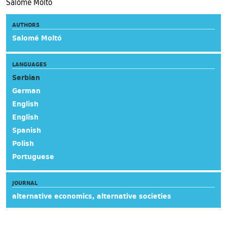
Salomé Moltó
AUTHORS
Salomé Moltó
LANGUAGES
Serbian
German
English
English
Spanish
Polish
Portuguese
JOURNAL
alternative economics, alternative societies