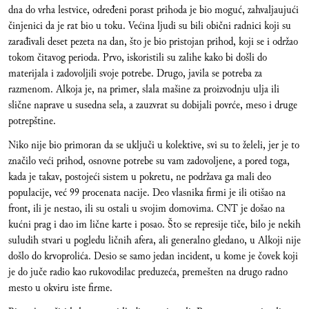
dna do vrha lestvice, određeni porast prihoda je bio moguć, zahvaljaujući
činjenici da je rat bio u toku. Većina ljudi su bili obični radnici koji su
zarađivali deset pezeta na dan, što je bio pristojan prihod, koji se i održao
tokom čitavog perioda. Prvo, iskoristili su zalihe kako bi došli do
materijala i zadovoljili svoje potrebe. Drugo, javila se potreba za
razmenom. Alkoja je, na primer, slala mašine za proizvodnju ulja ili
slične naprave u susedna sela, a zauzvrat su dobijali povrće, meso i druge
potrepštine.
Niko nije bio primoran da se uključi u kolektive, svi su to želeli, jer je to
značilo veći prihod, osnovne potrebe su vam zadovoljene, a pored toga,
kada je takav, postojeći sistem u pokretu, ne podržava ga mali deo
populacije, već 99 procenata nacije. Deo vlasnika firmi je ili otišao na
front, ili je nestao, ili su ostali u svojim domovima. CNT je došao na
kućni prag i dao im lične karte i posao. Što se represije tiče, bilo je nekih
suludih stvari u pogledu ličnih afera, ali generalno gledano, u Alkoji nije
došlo do krvoprolića. Desio se samo jedan incident, u kome je čovek koji
je do juče radio kao rukovodilac preduzeća, premešten na drugo radno
mesto u okviru iste firme.