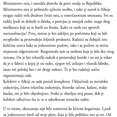
Ministarstvo rata, i zatražila dozvolu da pravi oružje za Republiku.
Ministarstvo rata je prihvatilo njihovu molbu, i tako je narod iz Alkoje
mogao raditi svih dvadeset četiri sata, u osmočasovnim smenama. Svi su
radili; ljudi su dolazili iz daleka, a postojao je manjak radne snage zbog
muškaraca koji su se borili na frontu. Kako su onda oni sproveli
nacionalizaciju? Prvo, sistem je bio izdeljen po poslovima koji su bili
neophodni za proizvodnju željenih predmeta. Radnici su dobijali istu
količinu novca kako za jednostavne poslove, tako i za poslove sa većim
stepenom odgovornosti. Razgovarala sam sa osobom koja je bila deo ovog
sistema. On je bio tehnički radnik u proizvodnji bombi i on mi je rekao
da je u fabrici u kojoj je on radio, njegov šef, inžinjer i vlasnik fabrike,
imao isti položaj kao i svi drugi radnici. To je bio tadašnji način
organizovanja rada.
Kolektivi u Alkoji su sada postali kompletni. Uključivali su metalsku
industriju, čitavu tekstilnu industriju, frizerske salone, kafane, svaku
banku, sve je bilo objedinjeno. Svako je obavljao svoj posao, dok je
kolektiv odlučivao šta će se u određenom trenutku raditi.
U to vreme, ekonomija nije bila usmerena ka ličnom bogaćenju. Ljudi
su jednostavno živeli od svoje plate, koja je bila približno ista za sve. Od