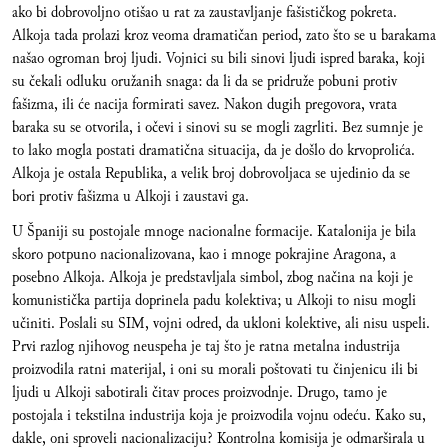
ako bi dobrovoljno otišao u rat za zaustavljanje fašističkog pokreta.
Alkoja tada prolazi kroz veoma dramatičan period, zato što se u barakama
našao ogroman broj ljudi. Vojnici su bili sinovi ljudi ispred baraka, koji
su čekali odluku oružanih snaga: da li da se pridruže pobuni protiv
fašizma, ili će nacija formirati savez. Nakon dugih pregovora, vrata
baraka su se otvorila, i očevi i sinovi su se mogli zagrliti. Bez sumnje je
to lako mogla postati dramatična situacija, da je došlo do krvoprolića.
Alkoja je ostala Republika, a velik broj dobrovoljaca se ujedinio da se
bori protiv fašizma u Alkoji i zaustavi ga.
U Španiji su postojale mnoge nacionalne formacije. Katalonija je bila
skoro potpuno nacionalizovana, kao i mnoge pokrajine Aragona, a
posebno Alkoja. Alkoja je predstavljala simbol, zbog načina na koji je
komunistička partija doprinela padu kolektiva; u Alkoji to nisu mogli
učiniti. Poslali su SIM, vojni odred, da ukloni kolektive, ali nisu uspeli.
Prvi razlog njihovog neuspeha je taj što je ratna metalna industrija
proizvodila ratni materijal, i oni su morali poštovati tu činjenicu ili bi
ljudi u Alkoji sabotirali čitav proces proizvodnje. Drugo, tamo je
postojala i tekstilna industrija koja je proizvodila vojnu odeću. Kako su,
dakle, oni sproveli nacionalizaciju? Kontrolna komisija je odmarširala u