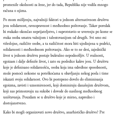
promenile okolnosti za žene, jer do tada, Republika nije vodila mnogo
računa o njima.
Po mom mišljenju, najvažniji faktori u jednom alternativnom društvu
jesu solidarnost, ravnopravnost i međusobno poštovanje. Takav poredak
bi svakako okončao neprijateljstvo, i suprotstavio se uverenju po kome se
svaka osoba smatra važnijom i talentovanijom od drugih. Svi smo mi
višeslojne, različite osobe, a ta različitost mora biti ujedinjena u podršci,
solidarnosti i međusobnom poštovanju. Ako se to ne desi, zajednički
život u jednom društvu postaje bukvalno nepodnošljiv. U realnosti,
egoizam i dalje definiše život, i zato su posledice kakve jesu. U društvu
koje je definisano solidarnošću, osoba koja ima određene sposobnosti,
može pomoći nekome sa poteškoćama u obavljanju nekog posla i time
iskazati svoju solidarnost. Ovo bi postepeno dovelo do eliminisanja
egoizma, zavisti i uznemirenosti, koji dominiraju današnjim društvom,
koji nas primoravaju na sukobe i dovode do nasilnog međusobnog
uništavanja. Pouzdam se u društvo koje je mirno, napredno i
dostojanstveno.
Kako bi mogli organizovati novo društvo, anarhističko društvo? Pre