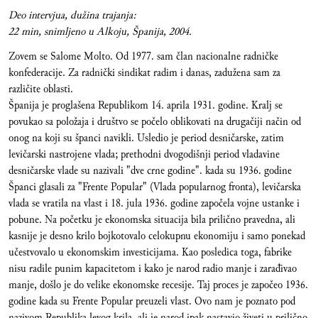
Deo intervjua, dužina trajanja:
22 min, snimljeno u Alkoju, Španija, 2004.
Zovem se Salome Molto. Od 1977. sam član nacionalne radničke
konfederacije. Za radnički sindikat radim i danas, zadužena sam za
različite oblasti.
Španija je proglašena Republikom 14. aprila 1931. godine. Kralj se
povukao sa položaja i društvo se počelo oblikovati na drugačiji način od
onog na koji su španci navikli. Usledio je period desničarske, zatim
levičarski nastrojene vlada; prethodni dvogodišnji period vladavine
desničarske vlade su nazivali "dve crne godine". kada su 1936. godine
Španci glasali za "Frente Popular" (Vlada popularnog fronta), levičarska
vlada se vratila na vlast i 18. jula 1936. godine započela vojne ustanke i
pobune. Na početku je ekonomska situacija bila prilično pravedna, ali
kasnije je desno krilo bojkotovalo celokupnu ekonomiju i samo ponekad
učestvovalo u ekonomskim investicijama. Kao posledica toga, fabrike
nisu radile punim kapacitetom i kako je narod radio manje i zarađivao
manje, došlo je do velike ekonomske recesije. Taj proces je započeo 1936.
godine kada su Frente Popular preuzeli vlast. Ovo nam je poznato pod
nazivom Republika levog krila, ali je narod ipak nastavio živeti u prilično