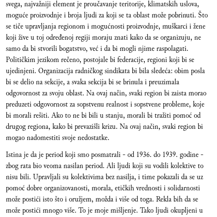
svega, najvažniji element je proučavanje teritorije, klimatskih uslova,
moguće proizvodnje i broja ljudi za koji se ta oblast može pobrinuti. Što
se tiče upravljanja regionom i mogućnosti proizvodnje, muškarci i žene
koji žive u toj određenoj regiji moraju znati kako da se organizuju, ne
samo da bi stvorili bogatstvo, već i da bi mogli njime raspolagati.
Političkim jezikom rečeno, postojale bi federacije, regioni koji bi se
ujedinjeni. Organizacija radničkog sindikata bi bila sledeća: obim posla
bi se delio na sekcije, a svaka sekcija bi se brinula i preuzimala
odgovornost za svoju oblast. Na ovaj način, svaki region bi zaista morao
preduzeti odgovornost za sopstvenu realnost i sopstvene probleme, koje
bi morali rešiti. Ako to ne bi bili u stanju, morali bi tražiti pomoć od
drugog regiona, kako bi prevazišli krizu. Na ovaj način, svaki region bi
mogao nadomestiti svoje nedostatke.
Istina je da je period koji smo posmatrali - od 1936. do 1939. godine -
zbog rata bio veoma nasilan period. Ali ljudi koji su vodili kolektive to
nisu bili. Upravljali su kolektivima bez nasilja, i time pokazali da se uz
pomoć dobre organizovanosti, morala, etičkih vrednosti i solidarnosti
može postići isto što i oružjem, možda i više od toga. Rekla bih da se
može postići mnogo više. To je moje mišljenje. Tako ljudi okupljeni u