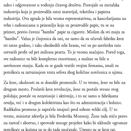
udeo i odgovornost u vođenju čitavog društva. Postojale su metalska
industrija koja je proizvodila ratni materijal, tekstilna i papirna
industrija. Ova zgrada je bila veoma reprezentativna, sa kancelarijama na
vrhu i radionicama u prizemlju koje su proizvodile papir, tu se na
primer, pravio čuveni "bambu" papir za cigarete. Mislim da svi znaju za
"bambu". Važna je činjenica da oni, ne samo da su očuvali fabriku kroz
tri ratne godine, i tako obezbedili sebi hranu, već su po završetku rata
ostvarili profit od pet miliona pezeta. To je veoma značajno. Pored toga,
sve radionice su bile kompletno renovirane, a mašine su bile u
savršenom stanju. Kada su se gazde vratile svojim firmama, imali su
poteškoća sa zatvaranjem vrata sefova zbog količine novčenica u njima.
Za žene, okolnosti su se donekle promenile. U to vreme, žene su bile na
drugom mesto. Prošavši kroz revoluciju, žene su postale svesne svog
položaja; postale su nezavisnije i aktivnije, i to ne samo u fabrikama
oružja, već i u drugim kolektivima kao što su administracija i bolnice.
Radikalna promena je započela imajući pred sobom veliki cilj. U to
vreme, ministar zdravlja je bila Frederika Monsenj. Žene tada stiču pravo
na razvod i abortus, i sprovode mnoge projekte kako bi uklonile ogromne
poteškoće sa kojima su se do tada suočavale. Upravo su se kroz rat,