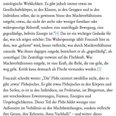
soziologische Wirklichkeit. Es gibt jedoch immer etwas im
Gesellschaftskörper, in den Klassen, in den Gruppen und in den
Individuen selbst, das in gewissem Sinne den Machtverhältnissen
entgeht; etwas, das nicht der mehr oder weniger formbare oder
widerspenstige Rohstoff, sondern eine zentrifugale Bewegung, eine
gegenläufige, befreite Energie ist.“
[4]
Das ist ein wichtiger Gedanke für
das, was ich zeigen möchte: Das Widerspenstige zählt Foucault hier zu
dem, was „geformt“ wird, besser vielleicht, was durch Machtverhältnisse
entsteht
. Was ihnen dagegen
entgeht,
bezeichnet er als „gegenläufig“, als
zentrifugal.
Die Zentrifuge verweist auf die Fliehkraft. Was
Machtverhältnissen entgeht, ist eine Kraft, die flieht, die ent-geht, die
weg geht. Kritik kann demnach als Flucht verstanden werden.
[5]
Foucault schreibt weiter: „’Die’ Plebs existiert zweifellos nicht, aber es
gibt ‚etwas’ Plebejisches. Es gibt etwas Plebejisches in den Körpern und
den Seelen, es ist in den Individuen, im Proletariat, im Bürgertum, aber
mit verschiedenen Erweiterungen, Formen, Energien und
Ursprünglichkeiten. Dieser Teil der Plebs bildet weniger eine
Außenseite im Verhältnis zu den Machtbeziehungen, sondern vielleicht
ihre Grenze, ihre Kehrseite, ihren Nachhall;“ – und weiter: dieses