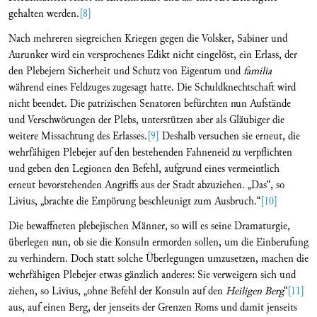
gehalten werden.
[8]
Nach mehreren siegreichen Kriegen gegen die Volsker, Sabiner und
Aurunker wird ein versprochenes Edikt nicht eingelöst, ein Erlass, der
den Plebejern Sicherheit und Schutz von Eigentum und
familia
während eines Feldzuges zugesagt hatte. Die Schuldknechtschaft wird
nicht beendet. Die patrizischen Senatoren befürchten nun Aufstände
und Verschwörungen der Plebs, unterstützen aber als Gläubiger die
weitere Missachtung des Erlasses.
[9]
Deshalb versuchen sie erneut, die
wehrfähigen Plebejer auf den bestehenden Fahneneid zu verpflichten
und geben den Legionen den Befehl, aufgrund eines vermeintlich
erneut bevorstehenden Angriffs aus der Stadt abzuziehen. „Das“, so
Livius, „brachte die Empörung beschleunigt zum Ausbruch.“
[10]
Die bewaffneten plebejischen Männer, so will es seine Dramaturgie,
überlegen nun, ob sie die Konsuln ermorden sollen, um die Einberufung
zu verhindern. Doch statt solche Überlegungen umzusetzen, machen die
wehrfähigen Plebejer etwas gänzlich anderes: Sie verweigern sich und
ziehen, so Livius, „ohne Befehl der Konsuln auf den
Heiligen Berg
“
[11]
aus, auf einen Berg, der jenseits der Grenzen Roms und damit jenseits