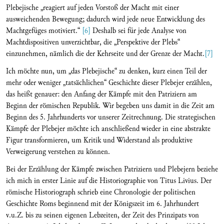
Plebejische „reagiert auf jeden Vorstoß der Macht mit einer
ausweichenden Bewegung; dadurch wird jede neue Entwicklung des
Machtgefüges motiviert.“
[6]
Deshalb sei für jede Analyse von
Machtdispositiven unverzichtbar, die „Perspektive der Plebs“
einzunehmen, nämlich die der Kehrseite und der Grenze der Macht.
[7]
Ich möchte nun, um „das Plebejische“ zu denken, kurz einen Teil der
mehr oder weniger „tatsächlichen“ Geschichte dieser Plebejer erzählen,
das heißt genauer: den Anfang der Kämpfe mit den Patriziern am
Beginn der römischen Republik. Wir begeben uns damit in die Zeit am
Beginn des 5. Jahrhunderts vor unserer Zeitrechnung. Die strategischen
Kämpfe der Plebejer möchte ich anschließend wieder in eine abstrakte
Figur transformieren, um Kritik und Widerstand als produktive
Verweigerung verstehen zu können.
Bei der Erzählung der Kämpfe zwischen Patriziern und Plebejern beziehe
ich mich in erster Linie auf die Historiographie von Titus Livius. Der
römische Historiograph schrieb eine Chronologie der politischen
Geschichte Roms beginnend mit der Königszeit im 6. Jahrhundert
v.u.Z. bis zu seinen eigenen Lebzeiten, der Zeit des Prinzipats von