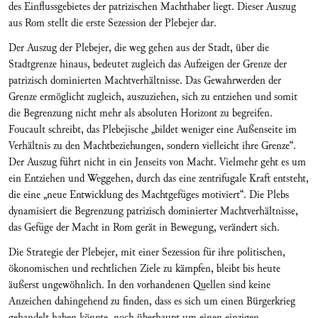
des Einflussgebietes der patrizischen Machthaber liegt. Dieser Auszug
aus Rom stellt die erste Sezession der Plebejer dar.
Der Auszug der Plebejer, die weg gehen aus der Stadt, über die
Stadtgrenze hinaus, bedeutet zugleich das Aufzeigen der Grenze der
patrizisch dominierten Machtverhältnisse. Das Gewahrwerden der
Grenze ermöglicht zugleich, auszuziehen, sich zu entziehen und somit
die Begrenzung nicht mehr als absoluten Horizont zu begreifen.
Foucault schreibt, das Plebejische „bildet weniger eine Außenseite im
Verhältnis zu den Machtbeziehungen, sondern vielleicht ihre Grenze“.
Der Auszug führt nicht in ein Jenseits von Macht. Vielmehr geht es um
ein Entziehen und Weggehen, durch das eine zentrifugale Kraft entsteht,
die eine „neue Entwicklung des Machtgefüges motiviert“. Die Plebs
dynamisiert die Begrenzung patrizisch dominierter Machtverhältnisse,
das Gefüge der Macht in Rom gerät in Bewegung, verändert sich.
Die Strategie der Plebejer, mit einer Sezession für ihre politischen,
ökonomischen und rechtlichen Ziele zu kämpfen, bleibt bis heute
äußerst ungewöhnlich. In den vorhandenen Quellen sind keine
Anzeichen dahingehend zu finden, dass es sich um einen Bürgerkrieg
gehandelt haben könnte, noch überhaupt um einen einzigen