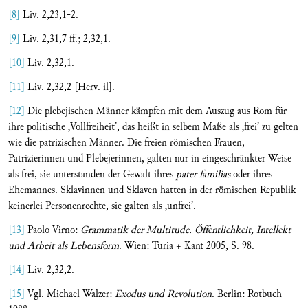
[8]
Liv. 2,23,1-2.
[9]
Liv. 2,31,7 ff.; 2,32,1.
[10]
Liv. 2,32,1.
[11]
Liv. 2,32,2 [Herv. il].
[12]
Die plebejischen Männer kämpfen mit dem Auszug aus Rom für
ihre politische ‚Vollfreiheit’, das heißt in selbem Maße als ‚frei’ zu gelten
wie die patrizischen Männer. Die freien römischen Frauen,
Patrizierinnen und Plebejerinnen, galten nur in eingeschränkter Weise
als frei, sie unterstanden der Gewalt ihres
pater familias
oder ihres
Ehemannes. Sklavinnen und Sklaven hatten in der römischen Republik
keinerlei Personenrechte, sie galten als ‚unfrei’.
[13]
Paolo Virno:
Grammatik der Multitude. Öffentlichkeit, Intellekt
und Arbeit als Lebensform
. Wien: Turia + Kant 2005, S. 98.
[14]
Liv. 2,32,2.
[15]
Vgl. Michael Walzer:
Exodus und Revolution
. Berlin: Rotbuch