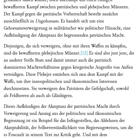
bewaffneten Kampf zwischen patrizischen und plebejischen Männern.
Der Kampf gegen die patrizische Vorherrschaft besteht zunächst
ausschließlich in
Ungehorsam
. Es handelt sich um eine
Gehorsamsverweigerung in militärischer wie politischer Hinsicht, eine
Aufkündigung der Akzeptanz der begrenzenden patrizischen Macht.
Diejenigen, die sich verweigern, ohne mit ihren Waffen zu kämpfen,
sind die bewaffneten plebejischen Männer.
[12]
Es sind also just jene, die
an anderer Stelle Rom und damit immer auch die patrizisch
dominierten Machtverhältnisse gegen kriegerische Angreifer von Außen
verteidigen. Diese Plebejer entziehen sich nun dem Kampf mit der
Waffe, um ihre innenpolitischen und ökonomischen Interessen
durchzusetzen. Sie verweigern den Patriziern die Gefolgschaft, sowohl
als Feldherren als auch als Gläubigern.
Dieses Aufkündigen der Akzeptanz der patrizischen Macht durch
Verweigerung und Auszug aus der politischen und ökonomischen
Begrenzung ist ein Beispiel für das Infragestellen, das Ablehnen der
Akzeptabilität, der Selbstverständlichkeit von Regierungsweisen, um die
es Foucault in seinem Text zur Kritik geht. Und mit dem