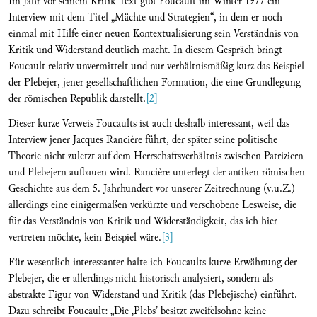
Im Jahr vor seinem Kritik-Text gibt Foucault im Winter 1977 ein
Interview mit dem Titel „Mächte und Strategien“, in dem er noch
einmal mit Hilfe einer neuen Kontextualisierung sein Verständnis von
Kritik und Widerstand deutlich macht. In diesem Gespräch bringt
Foucault relativ unvermittelt und nur verhältnismäßig kurz das Beispiel
der Plebejer, jener gesellschaftlichen Formation, die eine Grundlegung
der römischen Republik darstellt.
[2]
Dieser kurze Verweis Foucaults ist auch deshalb interessant, weil das
Interview jener Jacques Rancière führt, der später seine politische
Theorie nicht zuletzt auf dem Herrschaftsverhältnis zwischen Patriziern
und Plebejern aufbauen wird. Rancière unterlegt der antiken römischen
Geschichte aus dem 5. Jahrhundert vor unserer Zeitrechnung (v.u.Z.)
allerdings eine einigermaßen verkürzte und verschobene Lesweise, die
für das Verständnis von Kritik und Widerständigkeit, das ich hier
vertreten möchte, kein Beispiel wäre.
[3]
Für wesentlich interessanter halte ich Foucaults kurze Erwähnung der
Plebejer, die er allerdings nicht historisch analysiert, sondern als
abstrakte Figur von Widerstand und Kritik (das Plebejische) einführt.
Dazu schreibt Foucault: „Die ‚Plebs’ besitzt zweifelsohne keine