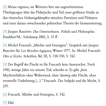
[2]
Meine eigenen, im Weiteren hier nur angeschnittenen
Überlegungen über das Plebejische sind Teil einer größeren Studie zu
den römischen Ordnungskämpfen zwischen Patriziern und Plebejern
und einer daraus erwachsenden politischen Theorie der Immunisierung.
[3]
Jacques Rancière:
Das Unvernehmen. Politik und Philosophie
.
Frankfurt/M.: Suhrkamp 2002, S. 35 ff .
[4]
Michel Foucault: „Mächte und Strategien“. Gespräch mit Jacques
Rancière für
Les Révoltes logiques
, Winter 1977. In: Michel Foucault:
Dits et Ecrits. Schriften
, Bd. III, S. 538-550, S. 542.
[5]
Der Begriff der Flucht ist für Foucault kein Ausrutscher. Noch
1982, wenige Jahre vor seinem Tod, schreibt er: Es gibt „kein
Machtverhältnis ohne Widerstand, ohne Ausweg oder Flucht, ohne
eventuelle Umkehrung (…).“ Foucault. Das Subjekt und die Macht, S.
259.
[6]
Foucault. Mächte und Strategien, S. 542.
[7]
Ebd.