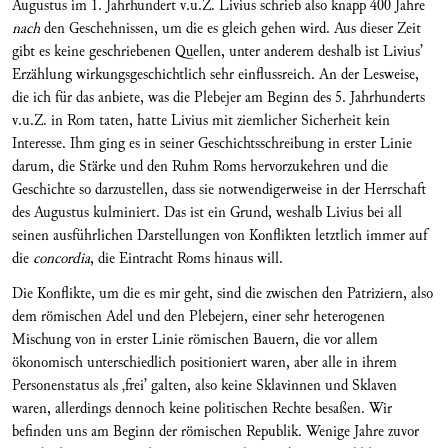
Augustus im 1. Jahrhundert v.u.Z. Livius schrieb also knapp 400 Jahre
nach
den Geschehnissen, um die es gleich gehen wird. Aus dieser Zeit
gibt es keine geschriebenen Quellen, unter anderem deshalb ist Livius’
Erzählung wirkungsgeschichtlich sehr einflussreich. An der Lesweise,
die ich für das anbiete, was die Plebejer am Beginn des 5. Jahrhunderts
v.u.Z. in Rom taten, hatte Livius mit ziemlicher Sicherheit kein
Interesse. Ihm ging es in seiner Geschichtsschreibung in erster Linie
darum, die Stärke und den Ruhm Roms hervorzukehren und die
Geschichte so darzustellen, dass sie notwendigerweise in der Herrschaft
des Augustus kulminiert. Das ist ein Grund, weshalb Livius bei all
seinen ausführlichen Darstellungen von Konflikten letztlich immer auf
die
concordia
, die Eintracht Roms hinaus will.
Die Konflikte, um die es mir geht, sind die zwischen den Patriziern, also
dem römischen Adel und den Plebejern, einer sehr heterogenen
Mischung von in erster Linie römischen Bauern, die vor allem
ökonomisch unterschiedlich positioniert waren, aber alle in ihrem
Personenstatus als ‚frei’ galten, also keine Sklavinnen und Sklaven
waren, allerdings dennoch keine politischen Rechte besaßen. Wir
befinden uns am Beginn der römischen Republik. Wenige Jahre zuvor