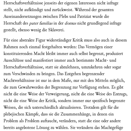
Herrschaftsverhältnisse jenseits der eigenen Interessen nicht infrage
stellt, nicht aufkündigt und zurückweist. Während der gesamten
Auseinandersetzungen zwischen Plebs und Patriziat wurde die
Herrschaft des
pater familias
in der
domus
nicht grundlegend infrage
gestellt, ebenso wenig die Sklaverei.
Für eine abstrakte Figur widerständiger Kritik muss also auch in diesem
Rahmen noch einmal festgehalten werden: Das Vermögen einer
konstituierenden Macht bleibt immer auch selbst begrenzt, produziert
Ausschlüsse und manifestiert immer auch bestimmte Macht- und
Herrschaftsverhältnisse, statt sie abzulehnen, umzukehren oder sogar
zum Verschwinden zu bringen. Das Entgehen begrenzender
Machtverhältnisse ist nur in dem Maße, nur mit den Mitteln möglich,
die zum Gewahrwerden der Begrenzung zur Verfügung stehen. Es gibt
nicht die eine Weise der Verweigerung, nicht die eine Weise des Entzugs,
nicht die eine Weise der Kritik, sondern immer nur spezifisch begrenzte
Weisen, die sich unterschiedlich aktualisieren. Trotzdem gilt für die
plebejischen Kämpfe, dass sie die Zusammenhänge, in denen ein
Problem als Problem auftaucht, verändern, statt die eine oder andere
bereits angebotene Lösung zu wählen. Sie verändern das Machtgefüge