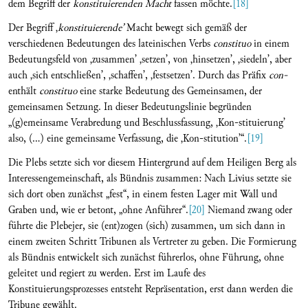
dem Begriff der
konstituierenden Macht
fassen möchte.
[18]
Der Begriff ‚
konstituierende’
Macht bewegt sich gemäß der
verschiedenen Bedeutungen des lateinischen Verbs
constituo
in einem
Bedeutungsfeld von ‚zusammen’ ‚setzen’, von ‚hinsetzen’, ‚siedeln’, aber
auch ‚sich entschließen’, ‚schaffen’, ‚festsetzen’. Durch das Präfix
con-
enthält
constituo
eine starke Bedeutung des Gemeinsamen, der
gemeinsamen Setzung. In dieser Bedeutungslinie begründen
„(g)emeinsame Verabredung und Beschlussfassung, ‚Kon-stituierung’
also, (…) eine gemeinsame Verfassung, die ‚Kon-stitution’“.
[19]
Die Plebs setzte sich vor diesem Hintergrund auf dem Heiligen Berg als
Interessengemeinschaft, als Bündnis zusammen: Nach Livius setzte sie
sich dort oben zunächst „fest“, in einem festen Lager mit Wall und
Graben und, wie er betont, „ohne Anführer“.
[20]
Niemand zwang oder
führte die Plebejer, sie (ent)zogen (sich) zusammen, um sich dann in
einem zweiten Schritt Tribunen als Vertreter zu geben. Die Formierung
als Bündnis entwickelt sich zunächst führerlos, ohne Führung, ohne
geleitet und regiert zu werden. Erst im Laufe des
Konstituierungsprozesses entsteht Repräsentation, erst dann werden die
Tribune gewählt.