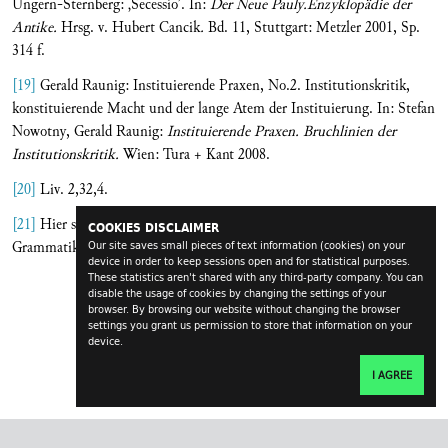
Ungern-Sternberg: ‚Secessio’. In:
Der Neue
Pauly.Enzyklopädie der
Antike.
Hrsg. v. Hubert Cancik
.
Bd. 11, Stuttgart: Metzler 2001, Sp.
314 f.
[19]
Gerald Raunig: Instituierende Praxen, No.2. Institutionskritik,
konstituierende Macht und der lange Atem der Instituierung. In: Stefan
Nowotny, Gerald Raunig:
Instituierende Praxen. Bruchlinien der
Institutionskritik.
Wien: Tura + Kant 2008.
[20]
Liv. 2,32,4.
[21]
Hier schließe ich mich Virnos Überlegungen an (vgl. Virno.
COOKIES DISCLAIMER
Grammatik, S. 97 f.)
Our site saves small pieces of text information (cookies) on your
device in order to keep sessions open and for statistical purposes.
These statistics aren't shared with any third-party company. You can
disable the usage of cookies by changing the settings of your
browser. By browsing our website without changing the browser
settings you grant us permission to store that information on your
device.
I AGREE