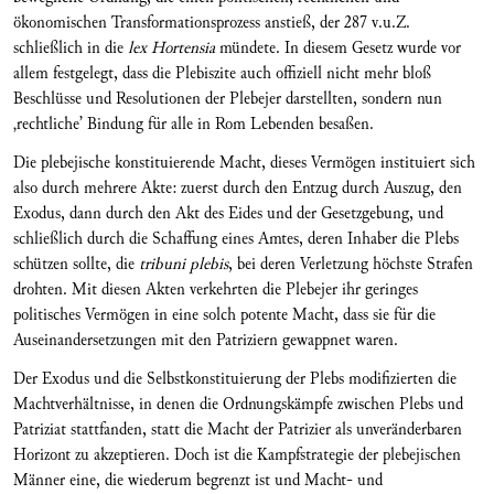
ökonomischen Transformationsprozess anstieß, der 287 v.u.Z.
schließlich in die
lex Hortensia
mündete. In diesem Gesetz wurde vor
allem festgelegt, dass die Plebiszite auch offiziell nicht mehr bloß
Beschlüsse und Resolutionen der Plebejer darstellten, sondern nun
‚rechtliche’ Bindung für alle in Rom Lebenden besaßen.
Die plebejische konstituierende Macht, dieses Vermögen instituiert sich
also durch mehrere Akte: zuerst durch den Entzug durch Auszug, den
Exodus, dann durch den Akt des Eides und der Gesetzgebung, und
schließlich durch die Schaffung eines Amtes, deren Inhaber die Plebs
schützen sollte, die
tribuni plebis
, bei deren Verletzung höchste Strafen
drohten. Mit diesen Akten verkehrten die Plebejer ihr geringes
politisches Vermögen in eine solch potente Macht, dass sie für die
Auseinandersetzungen mit den Patriziern gewappnet waren.
Der Exodus und die Selbstkonstituierung der Plebs modifizierten die
Machtverhältnisse, in denen die Ordnungskämpfe zwischen Plebs und
Patriziat stattfanden, statt die Macht der Patrizier als unveränderbaren
Horizont zu akzeptieren. Doch ist die Kampfstrategie der plebejischen
Männer eine, die wiederum begrenzt ist und Macht- und