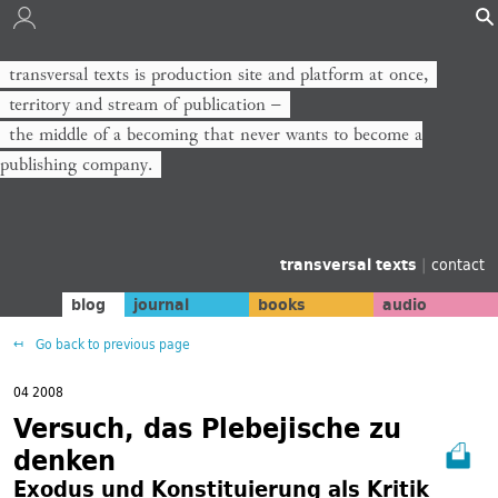
transversal texts is production site and platform at once,
territory and stream of publication −
the middle of a becoming that never wants to become a
publishing company.
transversal texts
|
contact
blog
journal
books
audio
Go back to previous page
04 2008
Versuch, das Plebejische zu
denken
Exodus und Konstituierung als Kritik