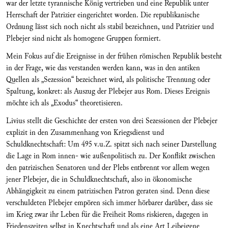
war der letzte tyrannische König vertrieben und eine Republik unter
Herrschaft der Patrizier eingerichtet worden. Die republikanische
Ordnung lässt sich noch nicht als stabil bezeichnen, und Patrizier und
Plebejer sind nicht als homogene Gruppen formiert.
Mein Fokus auf die Ereignisse in der frühen römischen Republik besteht
in der Frage, wie das verstanden werden kann, was in den antiken
Quellen als „Sezession“ bezeichnet wird, als politische Trennung oder
Spaltung, konkret: als Auszug der Plebejer aus Rom. Dieses Ereignis
möchte ich als „Exodus“ theoretisieren.
Livius stellt die Geschichte der ersten von drei Sezessionen der Plebejer
explizit in den Zusammenhang von Kriegsdienst und
Schuldknechtschaft: Um 495 v.u.Z. spitzt sich nach seiner Darstellung
die Lage in Rom innen- wie außenpolitisch zu. Der Konflikt zwischen
den patrizischen Senatoren und der Plebs entbrennt vor allem wegen
jener Plebejer, die in Schuldknechtschaft, also in ökonomische
Abhängigkeit zu einem patrizischen Patron geraten sind. Denn diese
verschuldeten Plebejer empören sich immer hörbarer darüber, dass sie
im Krieg zwar ihr Leben für die Freiheit Roms riskieren, dagegen in
Friedenszeiten selbst in Knechtschaft und als eine Art Leibeigene