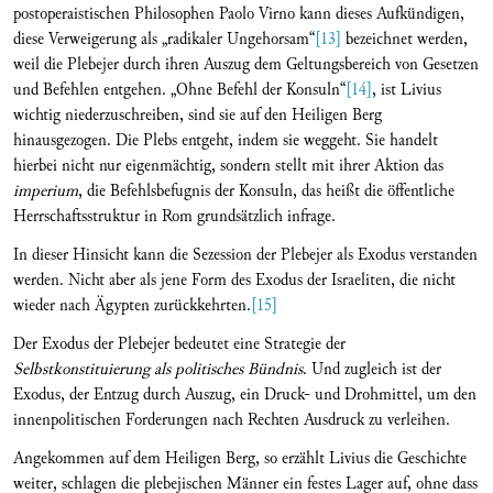
postoperaistischen Philosophen Paolo Virno kann dieses Aufkündigen,
diese Verweigerung als „radikaler Ungehorsam“
[13]
bezeichnet werden,
weil die Plebejer durch ihren Auszug dem Geltungsbereich von Gesetzen
und Befehlen entgehen. „Ohne Befehl der Konsuln“
[14]
, ist Livius
wichtig niederzuschreiben, sind sie auf den Heiligen Berg
hinausgezogen. Die Plebs entgeht, indem sie weggeht. Sie handelt
hierbei nicht nur eigenmächtig, sondern stellt mit ihrer Aktion das
imperium
, die Befehlsbefugnis der Konsuln, das heißt die öffentliche
Herrschaftsstruktur in Rom grundsätzlich infrage.
In dieser Hinsicht kann die Sezession der Plebejer als Exodus verstanden
werden. Nicht aber als jene Form des Exodus der Israeliten, die nicht
wieder nach Ägypten zurückkehrten.
[15]
Der Exodus der Plebejer bedeutet eine Strategie der
Selbstkonstituierung als politisches Bündnis
. Und zugleich ist der
Exodus, der Entzug durch Auszug, ein Druck- und Drohmittel, um den
innenpolitischen Forderungen nach Rechten Ausdruck zu verleihen.
Angekommen auf dem Heiligen Berg, so erzählt Livius die Geschichte
weiter, schlagen die plebejischen Männer ein festes Lager auf, ohne dass