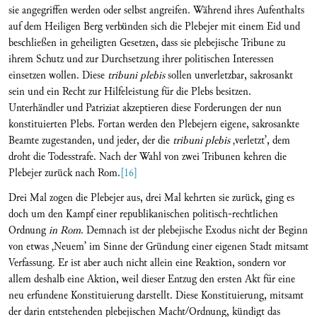
sie angegriffen werden oder selbst angreifen. Während ihres Aufenthalts
auf dem Heiligen Berg verbünden sich die Plebejer mit einem Eid und
beschließen in geheiligten Gesetzen, dass sie plebejische Tribune zu
ihrem Schutz und zur Durchsetzung ihrer politischen Interessen
einsetzen wollen. Diese
tribuni
plebis
sollen unverletzbar, sakrosankt
sein und ein Recht zur Hilfeleistung für die Plebs besitzen.
Unterhändler und Patriziat akzeptieren diese Forderungen der nun
konstituierten Plebs. Fortan werden den Plebejern eigene, sakrosankte
Beamte zugestanden, und jeder, der die
tribuni plebis
‚verletzt’, dem
droht die Todesstrafe. Nach der Wahl von zwei Tribunen kehren die
Plebejer zurück nach Rom.
[16]
Drei Mal zogen die Plebejer aus, drei Mal kehrten sie zurück, ging es
doch um den Kampf einer republikanischen politisch-rechtlichen
Ordnung
in Rom
. Demnach ist der plebejische Exodus nicht der Beginn
von etwas ‚Neuem’ im Sinne der Gründung einer eigenen Stadt mitsamt
Verfassung. Er ist aber auch nicht allein eine Reaktion, sondern vor
allem deshalb eine Aktion, weil dieser Entzug den ersten Akt für eine
neu erfundene Konstituierung darstellt. Diese Konstituierung, mitsamt
der darin entstehenden plebejischen Macht/Ordnung, kündigt das