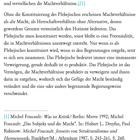
und vervielfachen die Machtverhältnisse.
[21]
Ohne die Konstituierung des Plebejischen erscheinen Machtverhältnisse
als
die
Macht, als Herrschaftsverhältnis ohne Alternative, dessen
gewordene Grenzen vermeintlich den Horizont bedeuten. Das
Plebejische muss konstituiert werden, sonst bleibt es eine Potenzialität,
die in Machtverhältnissen unentwegt entsteht. Nur wenn es als
Plebejisches konstituiert wird, wenn es den Begrenzungen entgeht, setzt
es sich neu zusammen. Das Plebejische bedeutet immer eine immanente
Verweigerung, gerade deshalb ist es produktiv. Das Plebejische ist das
Vermögen, die Machtverhältnisse produktiv zu verweigern und ihnen
darin zu entgehen, wodurch sich das Gefüge der Macht beständig
verändert und die eine oder andere begrenzende Regierungsweise
verschwindet.
[1]
Michel Foucault:
Was ist Kritik?
Berlin: Merve 1992; Michel
Foucault: „Das Subjekt und die Macht“. In: Hubert L. Dreyfus, Paul
Rabinow:
Michel Foucault. Jenseits
von Strukturalismus und
Hermeneutik
, Frankfurt/M.: Athenäum 1987, S. 243-261, S. 260.