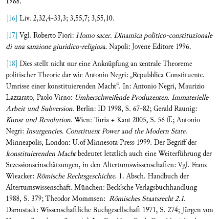
1988.
[16]
Liv. 2,32,4-33,3; 3,55,7; 3,55,10.
[17]
Vgl. Roberto Fiori:
Homo sacer.
Dinamica politico-constituzionale
di una sanzione giuridico-religiosa.
Napoli: Jovene Editore 1996.
[18]
Dies stellt nicht nur eine Anknüpfung an zentrale Theoreme
politischer Theorie dar wie Antonio Negri: „Repubblica Constituente.
Umrisse einer konstituierenden Macht“. In: Antonio Negri, Maurizio
Lazzarato, Paolo Virno:
Umherschweifende Produzenten. Immaterielle
Arbeit und Subversion
. Berlin: ID 1998, S. 67-82; Gerald Raunig:
Kunst und Revolution
. Wien: Turia + Kant 2005, S. 56 ff.; Antonio
Negri:
Insurgencies.
Constituent Power and the Modern State
.
Minneapolis, London: U.of Minnesota Press 1999. Der Begriff der
konstituierenden Macht
bedeutet letztlich auch eine Weiterführung der
Sezessionseinschätzungen, in den Altertumswissenschaften: Vgl. Franz
Wieacker:
Römische Rechtsgeschichte
. 1. Absch. Handbuch der
Altertumswissenschaft. München: Beck’sche Verlagsbuchhandlung
1988, S. 379; Theodor Mommsen:
Römisches Staatsrecht 2.1
.
Darmstadt: Wissenschaftliche Buchgesellschaft 1971, S. 274; Jürgen von