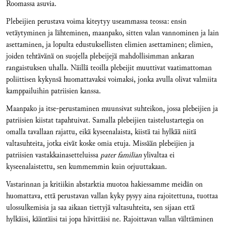
Roomassa asuvia.
Plebeijien perustava voima kiteytyy useammassa teossa: ensin
vetäytyminen ja lähteminen, maanpako, sitten valan vannominen ja lain
asettaminen, ja lopulta edustuksellisten elimien asettaminen; elimien,
joiden tehtävänä on suojella plebeijejä mahdollisimman ankaran
rangaistuksen uhalla. Näillä teoilla plebeijit muuttivat vaatimattoman
poliittisen kykynsä huomattavaksi voimaksi, jonka avulla olivat valmiita
kamppailuihin patriisien kanssa.
Maanpako ja itse-perustaminen muunsivat suhteikon, jossa plebeijien ja
patriisien kiistat tapahtuivat. Samalla plebeijien taistelustartegia on
omalla tavallaan rajattu, eikä kyseenalaista, kiistä tai hylkää niitä
valtasuhteita, jotka eivät koske omia etuja. Missään plebeijien ja
patriisien vastakkainasetteluissa
pater familian
ylivaltaa ei
kyseenalaistettu, sen kummemmin kuin orjuuttakaan.
Vastarinnan ja kritiikin abstarktia muotoa hakiessamme meidän on
huomattava, että perustavan vallan kyky pysyy aina rajoitettuna, tuottaa
ulossulkemisia ja saa aikaan tiettyjä valtasuhteita, sen sijaan että
hylkäisi, kääntäisi tai jopa hävittäisi ne. Rajoittavan vallan välttäminen