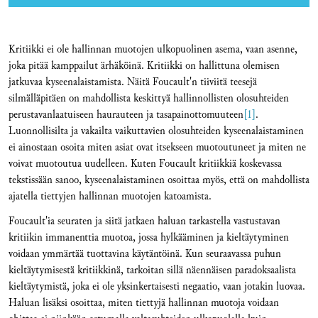
Kritiikki ei ole hallinnan muotojen ulkopuolinen asema, vaan asenne,
joka pitää kamppailut ärhäköinä. Kritiikki on hallittuna olemisen
jatkuvaa kyseenalaistamista. Näitä Foucault'n tiiviitä teesejä
silmälläpitäen on mahdollista keskittyä hallinnollisten olosuhteiden
perustavanlaatuiseen haurauteen ja tasapainottomuuteen
[1]
.
Luonnollisilta ja vakailta vaikuttavien olosuhteiden kyseenalaistaminen
ei ainostaan osoita miten asiat ovat itsekseen muotoutuneet ja miten ne
voivat muotoutua uudelleen. Kuten Foucault kritiikkiä koskevassa
tekstissään sanoo, kyseenalaistaminen osoittaa myös, että on mahdollista
ajatella tiettyjen hallinnan muotojen katoamista.
Foucault'ia seuraten ja siitä jatkaen haluan tarkastella vastustavan
kritiikin immanenttia muotoa, jossa hylkääminen ja kieltäytyminen
voidaan ymmärtää tuottavina käytäntöinä. Kun seuraavassa puhun
kieltäytymisestä kritiikkinä, tarkoitan sillä näennäisen paradoksaalista
kieltäytymistä, joka ei ole yksinkertaisesti negaatio, vaan jotakin luovaa.
Haluan lisäksi osoittaa, miten tiettyjä hallinnan muotoja voidaan