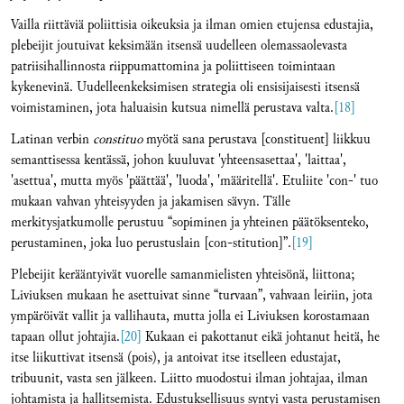
Vailla riittäviä poliittisia oikeuksia ja ilman omien etujensa edustajia,
plebeijit joutuivat keksimään itsensä uudelleen olemassaolevasta
patriisihallinnosta riippumattomina ja poliittiseen toimintaan
kykenevinä. Uudelleenkeksimisen strategia oli ensisijaisesti itsensä
voimistaminen, jota haluaisin kutsua nimellä perustava valta.
[18]
Latinan verbin
constituo
myötä sana perustava [constituent] liikkuu
semanttisessa kentässä, johon kuuluvat 'yhteensasettaa', 'laittaa',
'asettua', mutta myös 'päättää', 'luoda', 'määritellä'. Etuliite 'con-' tuo
mukaan vahvan yhteisyyden ja jakamisen sävyn. Tälle
merkitysjatkumolle perustuu “sopiminen ja yhteinen päätöksenteko,
perustaminen, joka luo perustuslain [con-stitution]”.
[19]
Plebeijit kerääntyivät vuorelle samanmielisten yhteisönä, liittona;
Liviuksen mukaan he asettuivat sinne “turvaan”, vahvaan leiriin, jota
ympäröivät vallit ja vallihauta, mutta jolla ei Liviuksen korostamaan
tapaan ollut johtajia.
[20]
Kukaan ei pakottanut eikä johtanut heitä, he
itse liikuttivat itsensä (pois), ja antoivat itse itselleen edustajat,
tribuunit, vasta sen jälkeen. Liitto muodostui ilman johtajaa, ilman
johtamista ja hallitsemista. Edustuksellisuus syntyi vasta perustamisen