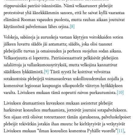
riippuvaisiksi patriisi-isännistään. Nämä velkaatuneet plebeijit
protestoivat yhä äänekkäämmin sanoen, että he saivat kyllä vaarantaa
elämänsä Rooman vapauden puolesta, mutta rauhan aikaan joutuivat
käytännössä palvelemaan lähes orjina.
[8]
Volskeja, sabiineja ja aurunkeja vastaan käytyjen voitokkaiden sotien
jälkeen luvattu säädös jäi antamatta; säädös, joka olisi taannut
plebeijeille turvan ja omaisuuden ja perheen suojelun sodan aikana.
Velkaorjuutta ei lopetettu. Patriisisenaattorit pelkäsivät plebeijien
salaliittoja ja vallankumousyrityksiä, mutta velkojina kannattivat
säädöksen lykkäämistä.
[9]
Tästä syystä he koittivat velvoittaa
sotakuntoisia plebeijejä voimassaolevan uskollisuudenvalan nojalla ja
komensivat legioonat kaupungin ulkopuolelle väitetyn hyökkäyksen
varalta. Liviuksen mukaan tämä nopeutti raivon purkautumista.
[10]
Liviuksen dramaattisen kuvauksen mukaan aseistetut plebeijit
harkitsivat konsulien murhaamista, jotteivät joutuisi sotapalvelukseen.
Sen sijaan että olisivat toteuttaneet tämän ajatuksensa, palveluskelpoiset
plebeijit tekivätkin jotakin ihan muuta: he kieltäytyivät ja vetäytyivät
Liviuksen mukaan “ilman konsulien komentoa Pyhälle vuorelle”
[11]
,