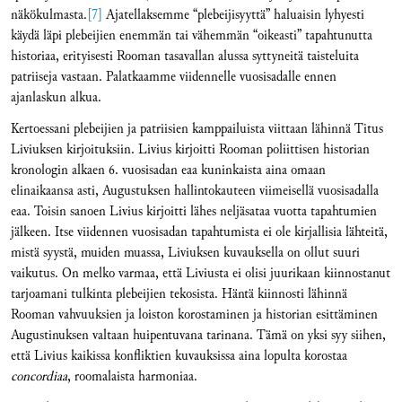
näkökulmasta.
[7]
Ajatellaksemme “plebeijisyyttä” haluaisin lyhyesti
käydä läpi plebeijien enemmän tai vähemmän “oikeasti” tapahtunutta
historiaa, erityisesti Rooman tasavallan alussa syttyneitä taisteluita
patriiseja vastaan. Palatkaamme viidennelle vuosisadalle ennen
ajanlaskun alkua.
Kertoessani plebeijien ja patriisien kamppailuista viittaan lähinnä Titus
Liviuksen kirjoituksiin. Livius kirjoitti Rooman poliittisen historian
kronologin alkaen 6. vuosisadan eaa kuninkaista aina omaan
elinaikaansa asti, Augustuksen hallintokauteen viimeisellä vuosisadalla
eaa. Toisin sanoen Livius kirjoitti lähes neljäsataa vuotta tapahtumien
jälkeen. Itse viidennen vuosisadan tapahtumista ei ole kirjallisia lähteitä,
mistä syystä, muiden muassa, Liviuksen kuvauksella on ollut suuri
vaikutus. On melko varmaa, että Liviusta ei olisi juurikaan kiinnostanut
tarjoamani tulkinta plebeijien tekosista. Häntä kiinnosti lähinnä
Rooman vahvuuksien ja loiston korostaminen ja historian esittäminen
Augustinuksen valtaan huipentuvana tarinana. Tämä on yksi syy siihen,
että Livius kaikissa konfliktien kuvauksissa aina lopulta korostaa
concordiaa
, roomalaista harmoniaa.