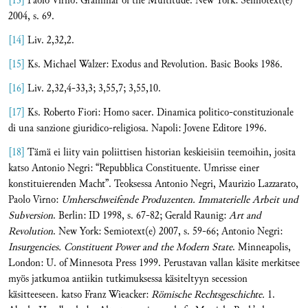
[13]
Paolo Virno: Grammar of the Multitude. New York: Semiotext(e)
2004, s. 69.
[14]
Liv. 2,32,2.
[15]
Ks. Michael Walzer: Exodus and Revolution. Basic Books 1986.
[16]
Liv. 2,32,4-33,3; 3,55,7; 3,55,10.
[17]
Ks. Roberto Fiori: Homo sacer. Dinamica politico-constituzionale
di una sanzione giuridico-religiosa. Napoli: Jovene Editore 1996.
[18]
Tämä ei liity vain poliittisen historian keskieisiin teemoihin, josita
katso Antonio Negri: “Repubblica Constituente. Umrisse einer
konstituierenden Macht”. Teoksessa Antonio Negri, Maurizio Lazzarato,
Paolo Virno:
Umherschweifende Produzenten. Immaterielle Arbeit und
Subversion
. Berlin: ID 1998, s. 67-82; Gerald Raunig:
Art and
Revolution
. New York: Semiotext(e) 2007, s. 59-66; Antonio Negri:
Insurgencies. Constituent Power and the Modern State
. Minneapolis,
London: U. of Minnesota Press 1999. Perustavan vallan käsite merkitsee
myös jatkumoa antiikin tutkimuksessa käsiteltyyn secession
käsitteeseen. katso Franz Wieacker:
Römische Rechtsgeschichte.
1.