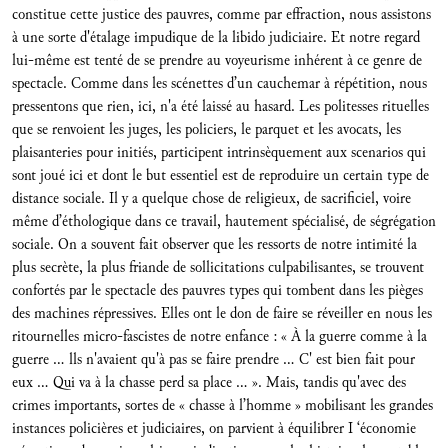
constitue cette justice des pauvres, comme par effraction, nous assistons
à une sorte d'étalage impudique de la libido judiciaire. Et notre regard
lui-même est tenté de se prendre au voyeurisme inhérent à ce genre de
spectacle. Comme dans les scénettes d’un cauchemar à répétition, nous
pressentons que rien, ici, n'a été laissé au hasard. Les politesses rituelles
que se renvoient les juges, les policiers, le parquet et les avocats, les
plaisanteries pour initiés, participent intrinsèquement aux scenarios qui
sont joué ici et dont le but essentiel est de reproduire un certain type de
distance sociale. Il y a quelque chose de religieux, de sacrificiel, voire
même d’éthologique dans ce travail, hautement spécialisé, de ségrégation
sociale. On a souvent fait observer que les ressorts de notre intimité la
plus secrète, la plus friande de sollicitations culpabilisantes, se trouvent
confortés par le spectacle des pauvres types qui tombent dans les pièges
des machines répressives. Elles ont le don de faire se réveiller en nous les
ritournelles micro-fascistes de notre enfance : « À la guerre comme à la
guerre … lls n'avaient qu'à pas se faire prendre … C' est bien fait pour
eux … Qui va à la chasse perd sa place … ». Mais, tandis qu'avec des
crimes importants, sortes de « chasse à l’homme » mobilisant les grandes
instances policières et judiciaires, on parvient à équilibrer I ‘économie