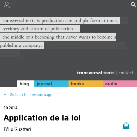
transversal texts es sitio de producción y plataforma al mismo
transversal texts is production site and platform at once,
tiempo,
territory and stream of publication −
territorio y corriente de publicación −
the middle of a becoming that never wants to become a
publishing company.
el medio de un devenir que nunca querrá convertirse en una
editorial.
transversal texts
|
contact
blog
journal
books
audio
Go back to previous page
10 2014
Application de la loi
Félix Guattari