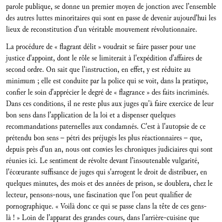
parole publique, se donne un premier moyen de jonction avec l’ensemble
des autres luttes minoritaires qui sont en passe de devenir aujourd'hui les
lieux de reconstitution d’un véritable mouvement révolutionnaire.
La procédure de « flagrant délit » voudrait se faire passer pour une
justice d'appoint, dont le rôle se limiterait à l'expédition d’affaires de
second ordre. On sait que l'instruction, en effet, y est réduite au
minimum ; elle est conduite par la police qui se voit, dans la pratique,
confier le soin d’apprécier le degré de « flagrance » des faits incriminés.
Dans ces conditions, il ne reste plus aux juges qu'à faire exercice de leur
bon sens dans l’application de la loi et a dispenser quelques
recommandations paternelles aux condamnés. C'est à l'autopsie de ce
prétendu bon sens – pétri des préjugés les plus réactionnaires – que,
depuis près d’un an, nous ont convies les chroniques judiciaires qui sont
réunies ici. Le sentiment de révolte devant l’insoutenable vulgarité,
l'écœurante suffisance de juges qui s'arrogent le droit de distribuer, en
quelques minutes, des mois et des années de prison, se doublera, chez le
lecteur, pensons-nous, une fascination que l’on peut qualifier de
pornographique. « Voilà donc ce qui se passe clans la tête de ces gens-
là ! » Loin de l'apparat des grandes cours, dans l’arrière-cuisine que