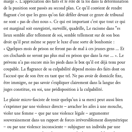
marge ». L'appréciation des faits et le rôle de la loi dans la détermination
de la punition sont passés au second plan. Ce qu'il convient de rendre
flagrant c'est que les gens qu'on fait défiler devant ce genre de tribunal
ne sont « pas de chez nous ». Ce qui est important c'est que tout ce qui
est marginal soit enregistré, surveillé, quadrille, Le racisme dans "es
lieux semble aller tellement de soi, semble tellement sur de son bon
droit qu'il peut même se payer le luxe d'une sorte de bonhomie :
« Quelques mois de prison ne feront pas de mal à ces jeunes gens … Et
ces clochards ne seront pas plus mal en prison que dans la rue … ». Le
prévenu n'a pas encore mis les pieds dans le box qu'il est déjà tenu pour
coupable. La flagrance de sa culpabilité dépend moins des faits dont on
l'accusé que de son être en tant que tel. Ne pas avoir de domicile fixe,
être immigre, ne pas savoir s'expliquer clairement dans la langue des
juges constitue, en soi, une prédisposition à la culpabilité.
Le plaisir micro-fasciste de tenir quelqu'un à sa merci peut aussi bien
s'exprimer par une violence directe – arracher les ailes à une mouche,
violer une femme – que par une violence légale – argumenter
souverainement dans un rapport de forces irréversiblement dissymétrique
– ou par une violence inconsciente – subjuguer un individu par une