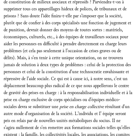
de constitution de milieux asociaux et répressifs ? Parviendra-t-on à
supprimer tous ces appareillages hideux de polices, de tribunaux et de
prisons ? Sans doute l’idée finira-t-elle par s'imposer que la société,
plutôt que de confier à des corps spécialisés une fonction de jugement et
de punition, devrait donner des moyens de toutes sortes : matériels,
économiques, culturels, etc., à des équipes de travailleurs sociaux pour
aider les personnes en difficulté à prendre directement en charge leurs
problèmes (et cela pas seulement à l’occasion de crises graves ou de
délits). Mais, à s'en tenir à cette unique orientation, on ne trouvera
jamais de solution à deux types de problèmes : celui de la protection des
personnes et celui de la constitution d'une technocratie envahissante et
répressive de l'aide sociale. Ce qui est à cause ici, à notre sens, c'est un
déplacement beaucoup plus radical de ce que nous appellerons le centre
de gravité des prises en charge : à la responsabilisation individuelle et à la
prise en charge exclusive de corps spécialises ou d’équipes médico-
sociales devra se substituer une
prise en charge collective
résultant d'un
autre mode d'organisation de la société. L'individu et I' équipe seront
pris en relais par de nouvelles unités métaboliques du socius. II ne
s'agira nullement de s'en remettre aux formations sociales telles qu'elles
existent : la famille, les collectivités locales, les associations, les comites