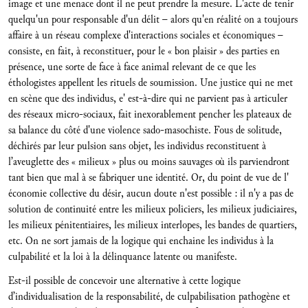
image et une menace dont il ne peut prendre la mesure. L'acte de tenir
quelqu'un pour responsable d'un délit – alors qu'en réalité on a toujours
affaire à un réseau complexe d'interactions sociales et économiques –
consiste, en fait, à reconstituer, pour le « bon plaisir » des parties en
présence, une sorte de face à face animal relevant de ce que les
éthologistes appellent les rituels de soumission. Une justice qui ne met
en scène que des individus, e' est-à-dire qui ne parvient pas à articuler
des réseaux micro-sociaux, fait inexorablement pencher les plateaux de
sa balance du côté d'une violence sado-masochiste. Fous de solitude,
déchirés par leur pulsion sans objet, les individus reconstituent à
l’aveuglette des « milieux » plus ou moins sauvages où ils parviendront
tant bien que mal à se fabriquer une identité. Or, du point de vue de l'
économie collective du désir, aucun doute n'est possible : il n'y a pas de
solution de continuité entre les milieux policiers, les milieux judiciaires,
les milieux pénitentiaires, les milieux interlopes, les bandes de quartiers,
etc. On ne sort jamais de la logique qui enchaine les individus à la
culpabilité et la loi à la délinquance latente ou manifeste.
Est-il possible de concevoir une alternative à cette logique
d’individualisation de la responsabilité, de culpabilisation pathogène et