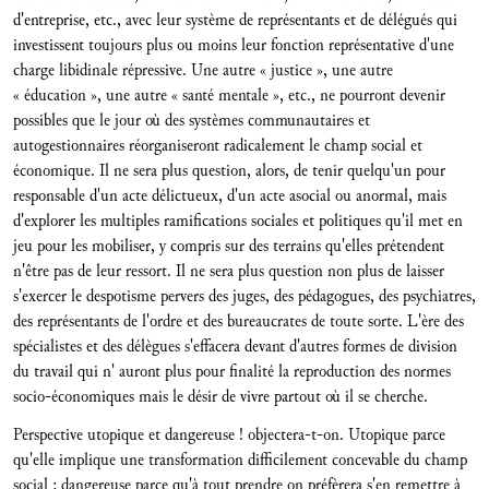
d'entreprise, etc., avec leur système de représentants et de délégués qui
investissent toujours plus ou moins leur fonction représentative d'une
charge libidinale répressive. Une autre « justice », une autre
« éducation », une autre « santé mentale », etc., ne pourront devenir
possibles que le jour où des systèmes communautaires et
autogestionnaires réorganiseront radicalement le champ social et
économique. Il ne sera plus question, alors, de tenir quelqu'un pour
responsable d'un acte délictueux, d'un acte asocial ou anormal, mais
d'explorer les multiples ramifications sociales et politiques qu'il met en
jeu pour les mobiliser, y compris sur des terrains qu'elles prétendent
n'être pas de leur ressort. Il ne sera plus question non plus de laisser
s'exercer le despotisme pervers des juges, des pédagogues, des psychiatres,
des représentants de l'ordre et des bureaucrates de toute sorte. L'ère des
spécialistes et des délègues s'effacera devant d'autres formes de division
du travail qui n' auront plus pour finalité la reproduction des normes
socio-économiques mais le désir de vivre partout où il se cherche.
Perspective utopique et dangereuse ! objectera-t-on. Utopique parce
qu'elle implique une transformation difficilement concevable du champ
social ; dangereuse parce qu'à tout prendre on préfèrera s'en remettre à