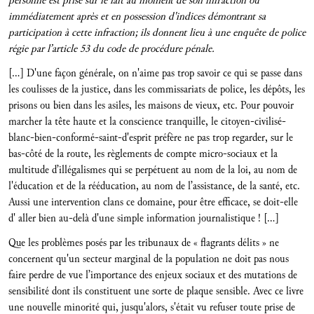
personne est prise sur le fait au moment de son infraction ou
immédiatement après et en possession d'indices démontrant sa
participation à cette infraction; ils donnent lieu à une enquête de police
régie par l’article 53 du code de procédure pénale.
[…] D'une façon générale, on n'aime pas trop savoir ce qui se passe dans
les coulisses de la justice, dans les commissariats de police, les dépôts, les
prisons ou bien dans les asiles, les maisons de vieux, etc. Pour pouvoir
marcher la tête haute et la conscience tranquille, le citoyen-civilisé-
blanc-bien-conformé-saint-d'esprit préfère ne pas trop regarder, sur le
bas-côté de la route, les règlements de compte micro-sociaux et la
multitude d’illégalismes qui se perpétuent au nom de la loi, au nom de
l'éducation et de la rééducation, au nom de l’assistance, de la santé, etc.
Aussi une intervention clans ce domaine, pour être efficace, se doit-elle
d' aller bien au-delà d'une simple information journalistique ! […]
Que les problèmes posés par les tribunaux de « flagrants délits » ne
concernent qu'un secteur marginal de la population ne doit pas nous
faire perdre de vue l’importance des enjeux sociaux et des mutations de
sensibilité dont ils constituent une sorte de plaque sensible. Avec ce livre
une nouvelle minorité qui, jusqu'alors, s'était vu refuser toute prise de