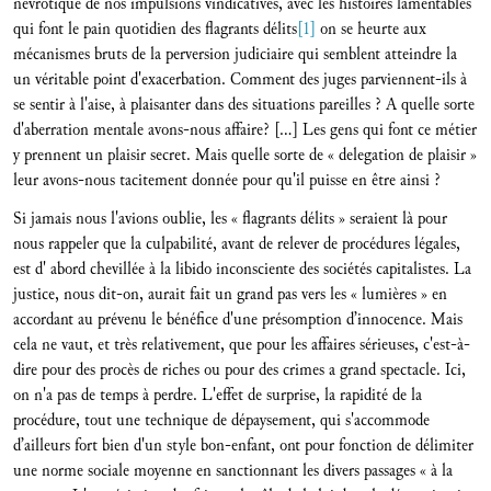
névrotique de nos impulsions vindicatives, avec les histoires lamentables
qui font le pain quotidien des flagrants délits
[1]
on se heurte aux
mécanismes bruts de la perversion judiciaire qui semblent atteindre la
un véritable point d'exacerbation. Comment des juges parviennent-ils à
se sentir à l'aise, à plaisanter dans des situations pareilles ? A quelle sorte
d'aberration mentale avons-nous affaire? […] Les gens qui font ce métier
y prennent un plaisir secret. Mais quelle sorte de « delegation de plaisir »
leur avons-nous tacitement donnée pour qu'il puisse en être ainsi ?
Si jamais nous l'avions oublie, les « flagrants délits » seraient là pour
nous rappeler que la culpabilité, avant de relever de procédures légales,
est d' abord chevillée à la libido inconsciente des sociétés capitalistes. La
justice, nous dit-on, aurait fait un grand pas vers les « lumières » en
accordant au prévenu le bénéfice d'une présomption d’innocence. Mais
cela ne vaut, et très relativement, que pour les affaires sérieuses, c'est-à-
dire pour des procès de riches ou pour des crimes a grand spectacle. Ici,
on n'a pas de temps à perdre. L'effet de surprise, la rapidité de la
procédure, tout une technique de dépaysement, qui s'accommode
d’ailleurs fort bien d'un style bon-enfant, ont pour fonction de délimiter
une norme sociale moyenne en sanctionnant les divers passages « à la