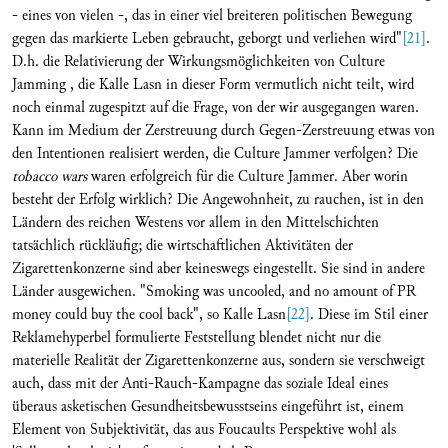
- eines von vielen -, das in einer viel breiteren politischen Bewegung
gegen das markierte Leben gebraucht, geborgt und verliehen wird"
[21]
.
D.h. die Relativierung der Wirkungsmöglichkeiten von Culture
Jamming , die Kalle Lasn in dieser Form vermutlich nicht teilt, wird
noch einmal zugespitzt auf die Frage, von der wir ausgegangen waren.
Kann im Medium der Zerstreuung durch Gegen-Zerstreuung etwas von
den Intentionen realisiert werden, die Culture Jammer verfolgen? Die
tobacco wars
waren erfolgreich für die Culture Jammer. Aber worin
besteht der Erfolg wirklich? Die Angewohnheit, zu rauchen, ist in den
Ländern des reichen Westens vor allem in den Mittelschichten
tatsächlich rückläufig; die wirtschaftlichen Aktivitäten der
Zigarettenkonzerne sind aber keineswegs eingestellt. Sie sind in andere
Länder ausgewichen. "Smoking was uncooled, and no amount of PR
money could buy the cool back", so Kalle Lasn
[22]
. Diese im Stil einer
Reklamehyperbel formulierte Feststellung blendet nicht nur die
materielle Realität der Zigarettenkonzerne aus, sondern sie verschweigt
auch, dass mit der Anti-Rauch-Kampagne das soziale Ideal eines
überaus asketischen Gesundheitsbewusstseins eingeführt ist, einem
Element von Subjektivität, das aus Foucaults Perspektive wohl als