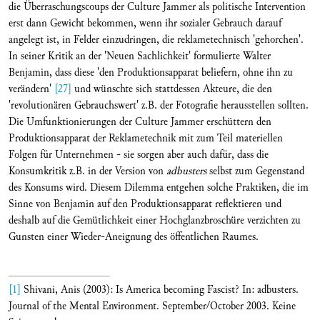
die Überraschungscoups der Culture Jammer als politische Intervention
erst dann Gewicht bekommen, wenn ihr sozialer Gebrauch darauf
angelegt ist, in Felder einzudringen, die reklametechnisch 'gehorchen'.
In seiner Kritik an der 'Neuen Sachlichkeit' formulierte Walter
Benjamin, dass diese 'den Produktionsapparat beliefern, ohne ihn zu
verändern'
[27]
und wünschte sich stattdessen Akteure, die den
'revolutionären Gebrauchswert' z.B. der Fotografie herausstellen sollten.
Die Umfunktionierungen der Culture Jammer erschüttern den
Produktionsapparat der Reklametechnik mit zum Teil materiellen
Folgen für Unternehmen - sie sorgen aber auch dafür, dass die
Konsumkritik z.B. in der Version von
adbusters
selbst zum Gegenstand
des Konsums wird. Diesem Dilemma entgehen solche Praktiken, die im
Sinne von Benjamin auf den Produktionsapparat reflektieren und
deshalb auf die Gemütlichkeit einer Hochglanzbroschüre verzichten zu
Gunsten einer Wieder-Aneignung des öffentlichen Raumes.
[1]
Shivani, Anis (2003): Is America becoming Fascist? In: adbusters.
Journal of the Mental Environment. September/October 2003. Keine