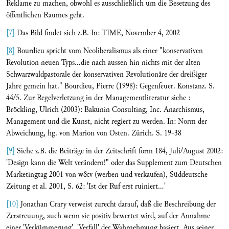
Reklame zu machen, obwohl es ausschließlich um die Besetzung des
öffentlichen Raumes geht.
[7]
Das Bild findet sich z.B. In: TIME, November 4, 2002
[8]
Bourdieu spricht vom Neoliberalismus als einer "konservativen
Revolution neuen Typs...die nach aussen hin nichts mit der alten
Schwarzwaldpastorale der konservativen Revolutionäre der dreißiger
Jahre gemein hat." Bourdieu, Pierre (1998): Gegenfeuer. Konstanz. S.
44/5. Zur Regelverletzung in der Managementliteratur siehe :
Bröckling, Ulrich (2003): Bakunin Consulting, Inc. Anarchismus,
Management und die Kunst, nicht regiert zu werden. In: Norm der
Abweichung, hg. von Marion von Osten. Zürich. S. 19-38
[9]
Siehe z.B. die Beiträge in der Zeitschrift form 184, Juli/August 2002:
'Design kann die Welt verändern!" oder das Supplement zum Deutschen
Marketingtag 2001 von w&v (werben und verkaufen), Süddeutsche
Zeitung et al. 2001, S. 62: 'Ist der Ruf erst ruiniert...'
[10]
Jonathan Crary verweist zurecht darauf, daß die Beschreibung der
Zerstreuung, auch wenn sie positiv bewertet wird, auf der Annahme
einer 'Verkümmerung', 'Verfall' der Wahrnehmung basiert. Aus seiner