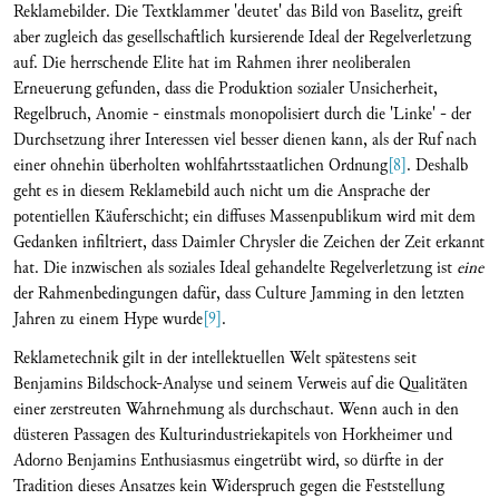
Reklamebilder. Die Textklammer 'deutet' das Bild von Baselitz, greift
aber zugleich das gesellschaftlich kursierende Ideal der Regelverletzung
auf. Die herrschende Elite hat im Rahmen ihrer neoliberalen
Erneuerung gefunden, dass die Produktion sozialer Unsicherheit,
Regelbruch, Anomie - einstmals monopolisiert durch die 'Linke' - der
Durchsetzung ihrer Interessen viel besser dienen kann, als der Ruf nach
einer ohnehin überholten wohlfahrtsstaatlichen Ordnung
[8]
. Deshalb
geht es in diesem Reklamebild auch nicht um die Ansprache der
potentiellen Käuferschicht; ein diffuses Massenpublikum wird mit dem
Gedanken infiltriert, dass Daimler Chrysler die Zeichen der Zeit erkannt
hat. Die inzwischen als soziales Ideal gehandelte Regelverletzung ist
eine
der Rahmenbedingungen dafür, dass Culture Jamming in den letzten
Jahren zu einem Hype wurde
[9]
.
Reklametechnik gilt in der intellektuellen Welt spätestens seit
Benjamins Bildschock-Analyse und seinem Verweis auf die Qualitäten
einer zerstreuten Wahrnehmung als durchschaut. Wenn auch in den
düsteren Passagen des Kulturindustriekapitels von Horkheimer und
Adorno Benjamins Enthusiasmus eingetrübt wird, so dürfte in der
Tradition dieses Ansatzes kein Widerspruch gegen die Feststellung