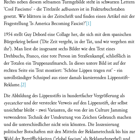
Rechts neben diesem seltsamen Turmgebilde steht in schwarzen Lettern
'Cool Fascismo' - die Titelzeile
adbusters
ist in Frakturbuchstaben
gesetzt. Wir blättern in der Zeitschrift und finden einen Artikel mit der
Fragestellung 'Is America Becoming Fascist?'
[1]
1954 stellt Guy Debord eine Collage her, die sich mit dem spanischen
Bürgerkrieg befasst ('Die Zeit vergeht, in der Tat, und wir vergehen mit
ihr'). Man liest die insgesamt sechs Bilder wie den Text eines
Drehbuchs, Franco, eine tote Person im Straßenkampf, schließlich in
der Totalen ein Truppenaufmarsch. In dieses untere Bild ist auf der
rechten Seite ein Text montiert: 'Schöne Lippen tragen rot' - ein
unvollständiger Schnipsel aus einer damals kursierenden Lippenstift-
Reklame.
[2]
Die Abbildung des Lippenstifts in hundertfacher Vergrößerung als
eyecatcher
und der versteckte Verweis auf den Lippenstift, der selbst
unsichtbar bleibt - zwei Varianten, die von der im Culture Jamming
verwendeten Technik der Umdeutung von Zeichen Gebrauch machen
und die unterschiedlicher nicht sein könnten. Die Inszenierung
politischer Botschaften mit den Mitteln der Reklametechnik bis hin zur
Wahl der Begrifflichkeiten ('global fascism' als Reklamehyperbel) und