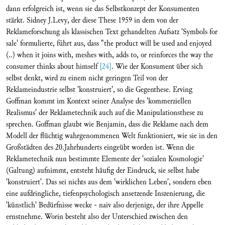
dann erfolgreich ist, wenn sie das Selbstkonzept der Konsumenten
stärkt. Sidney J.Levy, der diese These 1959 in dem von der
Reklameforschung als klassischen Text gehandelten Aufsatz 'Symbols for
sale' formulierte, führt aus, dass "the product will be used and enjoyed
(..) when it joins with, meshes with, adds to, or reinforces the way the
consumer thinks about himself
[24]
. Wie der Konsument über sich
selbst denkt, wird zu einem nicht geringen Teil von der
Reklameindustrie selbst 'konstruiert', so die Gegenthese. Erving
Goffman kommt im Kontext seiner Analyse des 'kommerziellen
Realismus' der Reklametechnik auch auf die Manipulationsthese zu
sprechen. Goffman glaubt wie Benjamin, dass die Reklame nach dem
Modell der flüchtig wahrgenommenen Welt funktioniert, wie sie in den
Großstädten des 20.Jahrhunderts eingeübt worden ist. Wenn die
Reklametechnik nun bestimmte Elemente der 'sozialen Kosmologie'
(Galtung) aufnimmt, entsteht häufig der Eindruck, sie selbst habe
'konstruiert'. Das sei nichts aus dem 'wirklichen Leben', sondern eben
eine aufdringliche, tiefenpsychologisch ansetzende Inszenierung, die
'künstlich' Bedürfnisse wecke - naiv also derjenige, der ihre Appelle
ernstnehme. Worin besteht also der Unterschied zwischen den