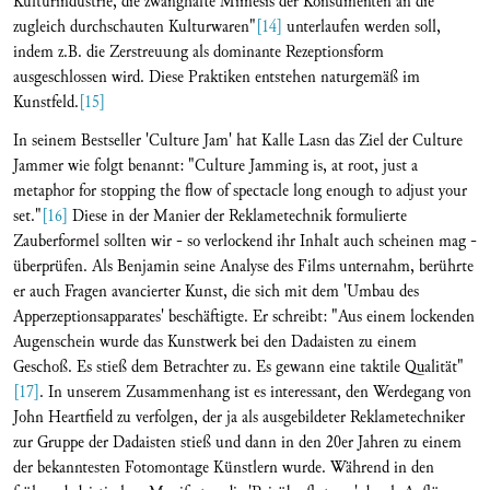
Kulturindustrie, die zwanghafte Mimesis der Konsumenten an die
zugleich durchschauten Kulturwaren"
[14]
unterlaufen werden soll,
indem z.B. die Zerstreuung als dominante Rezeptionsform
ausgeschlossen wird. Diese Praktiken entstehen naturgemäß im
Kunstfeld.
[15]
In seinem Bestseller 'Culture Jam' hat Kalle Lasn das Ziel der Culture
Jammer wie folgt benannt: "Culture Jamming is, at root, just a
metaphor for stopping the flow of spectacle long enough to adjust your
set."
[16]
Diese in der Manier der Reklametechnik formulierte
Zauberformel sollten wir - so verlockend ihr Inhalt auch scheinen mag -
überprüfen. Als Benjamin seine Analyse des Films unternahm, berührte
er auch Fragen avancierter Kunst, die sich mit dem 'Umbau des
Apperzeptionsapparates' beschäftigte. Er schreibt: "Aus einem lockenden
Augenschein wurde das Kunstwerk bei den Dadaisten zu einem
Geschoß. Es stieß dem Betrachter zu. Es gewann eine taktile Qualität"
[17]
. In unserem Zusammenhang ist es interessant, den Werdegang von
John Heartfield zu verfolgen, der ja als ausgebildeter Reklametechniker
zur Gruppe der Dadaisten stieß und dann in den 20er Jahren zu einem
der bekanntesten Fotomontage Künstlern wurde. Während in den