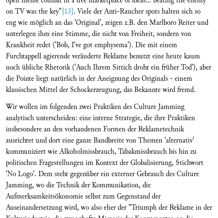
open meme combat in a free marketplace of ideas... beating the enemy
on TV was the key"
[13]
. Viele der Anti-Raucher spots halten sich so
eng wie möglich an das 'Original', zeigen z.B. den Marlboro Reiter und
unterlegen ihm eine Stimme, die nicht von Freiheit, sondern von
Krankheit redet ('Bob, I've got emphysema'). Die mit einem
Furchtappell agierende veränderte Reklame benutzt eine heute kaum
noch übliche Rhetorik ('Auch Ihrem Sittich droht ein früher Tod'), aber
die Pointe liegt natürlich in der Aneignung des Originals - einem
klassischen Mittel der Schockerzeugung, das Bekannte wird fremd.
Wir wollen im folgenden zwei Praktiken des Culture Jamming
analytisch unterscheiden: eine interne Strategie, die ihre Praktiken
insbesondere an den vorhandenen Formen der Reklametechnik
ausrichtet und dort eine ganze Bandbreite von Themen 'alternativ'
kommuniziert wie Alkoholmissbrauch, Tabakmissbrauch bis hin zu
politischen Fragestellungen im Kontext der Globalisierung, Stichwort
'No Logo'. Dem steht gegenüber ein externer Gebrauch des Culture
Jamming, wo die Technik der Kommunikation, die
Aufmerksamkeitsökonomie selbst zum Gegenstand der
Auseinandersetzung wird, wo also eher der "Triumph der Reklame in der