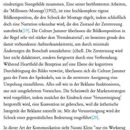
eindeutigen Sinngebilde zusammen. Eine seiner berühmtesten Arbeiten,
die 'Millionen-Montage'(1932), ist eine hochkomplexe eigene
Bildkomposition, die den Schock der Montage zügelt, indem schließlich
doch eine Narration erkennbar wird, die den Zustand der Zerstreuung
unterbricht
[19]
. Die Culture Jammer überlassen die Bildkomposition in
der Regel sehr viel stärker dem 'Fremdmaterial'; sie benutzen gerade den
damit verbundenen Aufmerksamkeitsreiz, um durch minimale
Änderungen die Botschaft umzukehren: (s)hell. Die Zerstreuung wird
hier nicht didaktisiert, sondern fortgesetzt durch eine Verfremdung.
Während Heartfield die Rezeption auf eine Ebene der kognitiven
Durchdringung des Bildes verweist, überlassen sich die Culture Jammer
ganz der Form des Spektakels, um in die zerstreute Aneignung eine
Umpolung einzuführen. Alles soll wie in der Reklame funktionieren,
nur mit umgekehrtem Vorzeichen. Die Scheinwelt der Markenstrategen
wird vorgeführt, indem zunächst der Eindruck einer 'Verunreinigung'
hergestellt wird, eine Konvention ist gebrochen, weil die ästhetische
Integrität der Reklame entstellt ist. Mit der Verunreinigung wird der
Schock einer gegensätzlichen Bedeutung eingeführt
[20]
.
In dieser Art der Kommunikation sieht Naomi Klein "nur ein Werkzeug