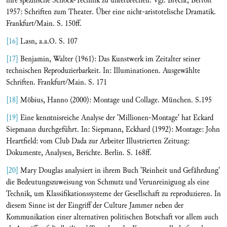
ihre spezifische Schock-Technik zu unterbrechen. Vgl. Brecht, Bertolt
1957: Schriften zum Theater. Über eine nicht-aristotelische Dramatik.
Frankfurt/Main. S. 150ff.
[16]
Lasn, a.a.O. S. 107
[17]
Benjamin, Walter (1961): Das Kunstwerk im Zeitalter seiner
technischen Reproduzierbarkeit. In: Illuminationen. Ausgewählte
Schriften. Frankfurt/Main. S. 171
[18]
Möbius, Hanno (2000): Montage und Collage. München. S.195
[19]
Eine kenntnisreiche Analyse der 'Millionen-Montage' hat Eckard
Siepmann durchgeführt. In: Siepmann, Eckhard (1992): Montage: John
Heartfield: vom Club Dada zur Arbeiter Illustrierten Zeitung:
Dokumente, Analysen, Berichte. Berlin. S. 168ff.
[20]
Mary Douglas analysiert in ihrem Buch 'Reinheit und Gefährdung'
die Bedeutungszuweisung von Schmutz und Verunreinigung als eine
Technik, um Klassifikationssysteme der Gesellschaft zu reproduzieren. In
diesem Sinne ist der Eingriff der Culture Jammer neben der
Kommunikation einer alternativen politischen Botschaft vor allem auch