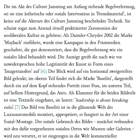
Die im Akt des Culture Jamming am Anfang stehende Regelverletzung,
sei sie eine ästhetische oder soziale Intervention in 'Fremdmaterial', ist
keine auf die Akteure des Culture Jamming beschränkte Technik. Sie
scheint sogar zum Arsenal rituell praktizierter Zeremonien der
neoliberalen Kultur zu gehören: Als Daimler-Chrysler 2002 die Marke
'Maybach' einführte, wurde eine Kampagne in den Printmedien
geschaltet, die gut demonstriert, dass die Regelverletzung wie ein
soziales Ideal behandelt wird. Die Anzeige greift die nach wie vor
unwidersprochen hohe Legitimität der Kunst in Form eines
'Imagetransfers' auf
[6]
: Der Blick wird auf ein horizontal zweigeteiltes
Bild gelenkt; im oberen Teil findet sich die Marke 'Baselitz', dargestellt
durch ein auf dem Kopf stehendes Porträt einer Frau, im unteren Teil,
auf hellem Hintergrund, das Auto. Als Klammer für die beiden Bildteile
ist eine Textzeile eingebaut, sie lautet: '
leadership is about breaking
rules
'.
[7]
Das Bild von Baselitz ist in die glänzende Welt des
Luxusautomobils montiert, appropriiert, es fungiert in der Art einer
Sozial-Montage. Der soziale Gebrauch des Bildes - zunächst verbunden
mit den dafür vorgesehenen sozialen Orten wie Museen oder Galerien -
wird neu verortet, er ist eingezogen in die Welt kommerzieller