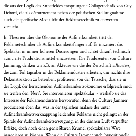
die aus der Logik des Kunstfeldes entsprungene Collagetechnik von Guy
Debord, die als détournement neben der politischen Stellungnahme
auch die spezifische Medialität der Reklametechnik zu entwerten
versucht.
In Theorien über die Ökonomie der Aufmerksamkeit tritt der
Reklametechniker als Aufmerksamkeitsfänger auf: Er inszeniert das
Spektakel in immer höheren Dosierungen und achtet darauf, technisch
avancierte Produktionsmittel einzusetzen. Die Produzenten von Culture
Jamming, denken wir z.B. an Akteure wie die der Zeitschrift
adbusters,
die zum Teil tagsüber in der Reklameindustrie arbeiten, um nachts ihre
Dekonstruktion zu betreiben, profitieren von der Tatsache, dass sie in
der Logik der herrschenden Aufmerksamkeitsökonomie erfolgreich sind:
sie treffen den 'Nerv'. Sie intervenieren 'spektakulär' - weshalb sie das
Interesse der Reklameindustrie hervorrufen, denn die Culture Jammer
produzieren eben das, was in der täglichen malaise der unter
Aufmerksamkeitsverknappung leidenden Reklame nicht gelingt: in der
Spirale der Aufmerksamkeitserzeugung, in der dünnen Luft verpuffter
Effekte, doch noch einen genießbaren Krümel spektakulärer Ware
inszenieren zu können. Wenn die Culture Jammer auch 'oppositionelle