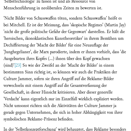
'Selbsttechnologie' zu fassen ist und als Ressource von
Menschenführung in neoliberalen Zeiten zu bewerten ist.
'Nicht Bilder von Schusswaffen töten, sondern Schusswaffen' heißt es
bei Mitchell. Er ist der Meinung, dass 'skopische Regimes' (Martin Jay)
'nicht die große politische Gefahr der Gegenwart' darstellen. Er hält die
'heroischen, ikonoklastischen Kunstheoretiker' in ihrem Bemühen um
Dechiffrierung der 'Macht der Bilder' für eine Neuauflage der
'Junghegelianer', die Marx parodierte, indem er ihnen vorhielt, dass 'die
Ausgeburten ihres Kopfes (...) ihnen über den Kopf gewachsen
(sind)'
[23]
So wie der Zweifel an der 'Macht der Bilder' in einem
bestimmten Sinn richtig ist, so können wir auch die Praktiken der
Culture Jammer, sofern sie ihren Angriff auf die Reklame-Bilder
verwechseln mit einem Angriff auf die Gesamtverfassung der
Gesellschaft, in dieser Hinsicht kritisieren. Aber dieser generelle
'Verdacht' kann eigentlich nur im Einzelfall wirklich expliziert werden.
Nicht umsonst richten sich die Aktivitäten der Culture Jammer ja
gerade gegen Unternehmen, die sich in hoher Abhängigkeit von ihrer
symbolischen Reklame-Präsenz befinden.
In der 'Selbstkonzeptforschung' wird behauptet, dass Reklame besonders