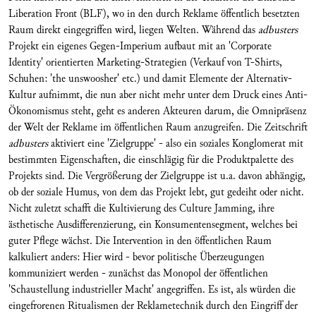
Liberation Front (BLF), wo in den durch Reklame öffentlich besetzten
Raum direkt eingegriffen wird, liegen Welten. Während das
adbusters
Projekt ein eigenes Gegen-Imperium aufbaut mit an 'Corporate
Identity' orientierten Marketing-Strategien (Verkauf von T-Shirts,
Schuhen: 'the unswoosher' etc.) und damit Elemente der Alternativ-
Kultur aufnimmt, die nun aber nicht mehr unter dem Druck eines Anti-
Ökonomismus steht, geht es anderen Akteuren darum, die Omnipräsenz
der Welt der Reklame im öffentlichen Raum anzugreifen. Die Zeitschrift
adbusters
aktiviert eine 'Zielgruppe' - also ein soziales Konglomerat mit
bestimmten Eigenschaften, die einschlägig für die Produktpalette des
Projekts sind. Die Vergrößerung der Zielgruppe ist u.a. davon abhängig,
ob der soziale Humus, von dem das Projekt lebt, gut gedeiht oder nicht.
Nicht zuletzt schafft die Kultivierung des Culture Jamming, ihre
ästhetische Ausdifferenzierung, ein Konsumentensegment, welches bei
guter Pflege wächst. Die Intervention in den öffentlichen Raum
kalkuliert anders: Hier wird - bevor politische Überzeugungen
kommuniziert werden - zunächst das Monopol der öffentlichen
'Schaustellung industrieller Macht' angegriffen. Es ist, als würden die
eingefrorenen Ritualismen der Reklametechnik durch den Eingriff der