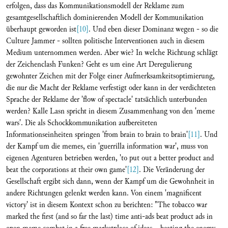
erfolgen, dass das Kommunikationsmodell der Reklame zum
gesamtgesellschaftlich dominierenden Modell der Kommunikation
überhaupt geworden ist
[10]
. Und eben dieser Dominanz wegen - so die
Culture Jammer - sollten politische Interventionen auch in diesem
Medium unternommen werden. Aber wie? In welche Richtung schlägt
der Zeichenclash Funken? Geht es um eine Art Deregulierung
gewohnter Zeichen mit der Folge einer Aufmerksamkeitsoptimierung,
die nur die Macht der Reklame verfestigt oder kann in der verdichteten
Sprache der Reklame der 'flow of spectacle' tatsächlich unterbunden
werden? Kalle Lasn spricht in diesem Zusammenhang von den 'meme
wars'. Die als Schockkommunikation aufbereiteten
Informationseinheiten springen 'from brain to brain to brain'
[11]
. Und
der Kampf um die memes, ein 'guerrilla information war', muss von
eigenen Agenturen betrieben werden, 'to put out a better product and
beat the corporations at their own game'
[12]
. Die Veränderung der
Gesellschaft ergibt sich dann, wenn der Kampf um die Gewohnheit in
andere Richtungen gelenkt werden kann. Von einem 'magnificent
victory' ist in diesem Kontext schon zu berichten: "The tobacco war
marked the first (and so far the last) time anti-ads beat product ads in