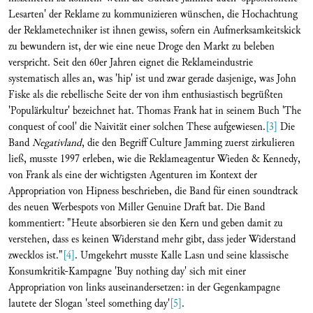
Lesarten' der Reklame zu kommunizieren wünschen, die Hochachtung
der Reklametechniker ist ihnen gewiss, sofern ein Aufmerksamkeitskick
zu bewundern ist, der wie eine neue Droge den Markt zu beleben
verspricht. Seit den 60er Jahren eignet die Reklameindustrie
systematisch alles an, was 'hip' ist und zwar gerade dasjenige, was John
Fiske als die rebellische Seite der von ihm enthusiastisch begrüßten
'Populärkultur' bezeichnet hat. Thomas Frank hat in seinem Buch 'The
conquest of cool' die Naivität einer solchen These aufgewiesen.
[3]
Die
Band
Negativland
, die den Begriff Culture Jamming zuerst zirkulieren
ließ, musste 1997 erleben, wie die Reklameagentur Wieden & Kennedy,
von Frank als eine der wichtigsten Agenturen im Kontext der
Appropriation von Hipness beschrieben, die Band für einen soundtrack
des neuen Werbespots von Miller Genuine Draft bat. Die Band
kommentiert: "Heute absorbieren sie den Kern und geben damit zu
verstehen, dass es keinen Widerstand mehr gibt, dass jeder Widerstand
zwecklos ist."
[4]
. Umgekehrt musste Kalle Lasn und seine klassische
Konsumkritik-Kampagne 'Buy nothing day' sich mit einer
Appropriation von links auseinandersetzen: in der Gegenkampagne
lautete der Slogan 'steel something day'
[5]
.