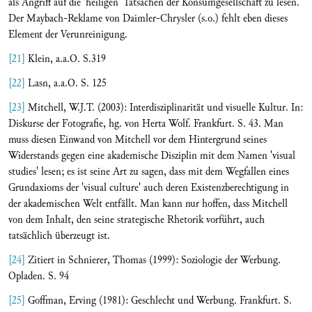
als Angriff auf die 'heiligen' Tatsachen der Konsumgesellschaft zu lesen.
Der Maybach-Reklame von Daimler-Chrysler (s.o.) fehlt eben dieses
Element der Verunreinigung.
[21]
Klein, a.a.O. S.319
[22]
Lasn, a.a.O. S. 125
[23]
Mitchell, W.J.T. (2003): Interdisziplinarität und visuelle Kultur. In:
Diskurse der Fotografie, hg. von Herta Wolf. Frankfurt. S. 43. Man
muss diesen Einwand von Mitchell vor dem Hintergrund seines
Widerstands gegen eine akademische Disziplin mit dem Namen 'visual
studies' lesen; es ist seine Art zu sagen, dass mit dem Wegfallen eines
Grundaxioms der 'visual culture' auch deren Existenzberechtigung in
der akademischen Welt entfällt. Man kann nur hoffen, dass Mitchell
von dem Inhalt, den seine strategische Rhetorik vorführt, auch
tatsächlich überzeugt ist.
[24]
Zitiert in Schnierer, Thomas (1999): Soziologie der Werbung.
Opladen. S. 94
[25]
Goffman, Erving (1981): Geschlecht und Werbung. Frankfurt. S.