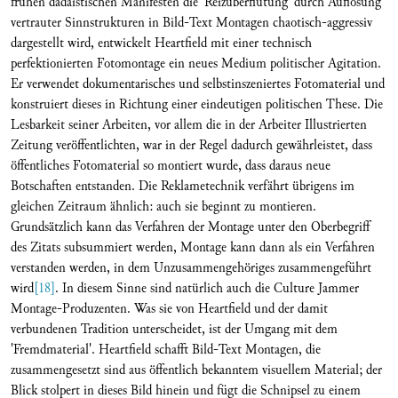
frühen dadaistischen Manifesten die 'Reizüberflutung' durch Auflösung
vertrauter Sinnstrukturen in Bild-Text Montagen chaotisch-aggressiv
dargestellt wird, entwickelt Heartfield mit einer technisch
perfektionierten Fotomontage ein neues Medium politischer Agitation.
Er verwendet dokumentarisches und selbstinszeniertes Fotomaterial und
konstruiert dieses in Richtung einer eindeutigen politischen These. Die
Lesbarkeit seiner Arbeiten, vor allem die in der Arbeiter Illustrierten
Zeitung veröffentlichten, war in der Regel dadurch gewährleistet, dass
öffentliches Fotomaterial so montiert wurde, dass daraus neue
Botschaften entstanden. Die Reklametechnik verfährt übrigens im
gleichen Zeitraum ähnlich: auch sie beginnt zu montieren.
Grundsätzlich kann das Verfahren der Montage unter den Oberbegriff
des Zitats subsummiert werden, Montage kann dann als ein Verfahren
verstanden werden, in dem Unzusammengehöriges zusammengeführt
wird
[18]
. In diesem Sinne sind natürlich auch die Culture Jammer
Montage-Produzenten. Was sie von Heartfield und der damit
verbundenen Tradition unterscheidet, ist der Umgang mit dem
'Fremdmaterial'. Heartfield schafft Bild-Text Montagen, die
zusammengesetzt sind aus öffentlich bekanntem visuellem Material; der
Blick stolpert in dieses Bild hinein und fügt die Schnipsel zu einem