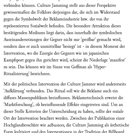
verbinden können. Culture Jamming stellt aus dieser Perspektive
gewissermaßen die Folklore derjenigen dar, die sich im Widerstand
gegen die Symbolwelt der Reklameindustrie bzw. der von ihr
repräsentierten Sozialwelt befinden. Die besondere Attraktion dieses
bestätigenden Mediums liegt darin, dass innerhalb der symbolischen
Auseinandersetzungen der Gegner nicht nur 'greifbar' gemacht wird,
sondern dass er auch unmittelbar 'besiegt' ist - in diesem Moment der
Intervention, wo die Energie des Gegners wie im japanischen
Kampfsport gegen ihn gerichtet wird, scheint die Niederlage 'manifest'
zu sein. Das können wir im Sinne von Goffman als 'Hyper-
Ritualisierung' bezeichnen.
Mit der politischen Intervention der Culture Jammer wird andererseits
'Aufklärung' verbunden. Das Ritual soll wie die Reklame auch ein
diffuses Massenpublikum beeinflussen. Reklametechnisch erweist die
'Marktforschung', ob beeinflussende Effekte eingetreten sind. Um an
dieser Stelle Kriterien der Unterscheidung zu haben, sollte der soziale
Ort der Intervention beachtet werden. Zwischen der Publikation einer
Hochglanzbroschüre wie
adbusters
, die Culture Jamming als ästhetische
Form kultiviert und den Interventionen in der Tradition der Billboard