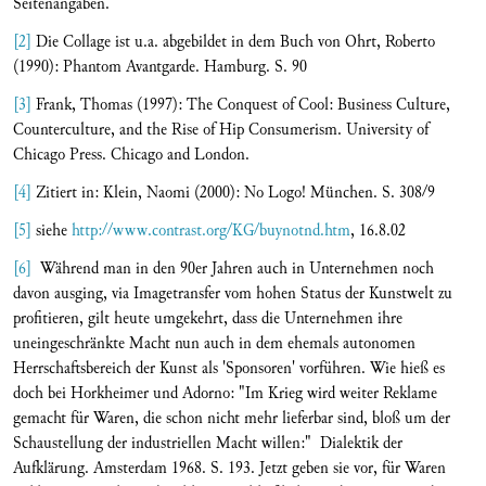
Seitenangaben.
[2]
Die Collage ist u.a. abgebildet in dem Buch von Ohrt, Roberto
(1990): Phantom Avantgarde. Hamburg. S. 90
[3]
Frank, Thomas (1997): The Conquest of Cool:
Business Culture,
Counterculture, and the Rise of Hip Consumerism.
University of
Chicago Press. Chicago and London.
[4]
Zitiert in: Klein, Naomi (2000): No Logo! München. S. 308/9
[5]
siehe
http://www.contrast.org/KG/buynotnd.htm
, 16.8.02
[6]
Während man in den 90er Jahren auch in Unternehmen noch
davon ausging, via Imagetransfer vom hohen Status der Kunstwelt zu
profitieren, gilt heute umgekehrt, dass die Unternehmen ihre
uneingeschränkte Macht nun auch in dem ehemals autonomen
Herrschaftsbereich der Kunst als 'Sponsoren' vorführen. Wie hieß es
doch bei Horkheimer und Adorno: "Im Krieg wird weiter Reklame
gemacht für Waren, die schon nicht mehr lieferbar sind, bloß um der
Schaustellung der industriellen Macht willen:" Dialektik der
Aufklärung. Amsterdam 1968. S. 193. Jetzt geben sie vor, für Waren