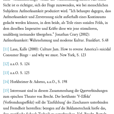
Sicht ist es richtiger, sich der Frage zuzuwenden, wie bei menschlichen
Subjekten Aufmerksamkeit produziert wird. "Ich behaupte dagegen, dass
Aufmerksamkeit und Zerstreuung nicht außerhalb eines Kontinuums
gedacht werden können, in dem beide, als Teile eines sozialen Felds, in
dem dieselben Imperative und Kräfte diese wie jene stimulieren,
unablässig ineinander übergehen." Jonathan Crary (2002):
Aufmerksamkeit: Wahrnehmung und moderne Kultur. Frankfurt. S.48
[11]
Lasn, Kalle (2000): Culture Jam. How to reverse America's suicidal
Consumer Binge - and why we must. New York, S. 123
[12]
a.a.O. S. 124
[13]
a.a.O. S. 125
[14]
Horkheimer & Adorno, a.a.O., S. 198
[15]
Interessant sind in diesem Zusammenhang die Querverbindungen
zum epischen Theater von Brecht. Der berühmte 'V-Effekt'
(Verfremdungseffekt) soll die 'Einfühlung' des Zuschauers unterbinden
und Fremdheit herstellen: bezogen auf die Reklametechnik hieße das,