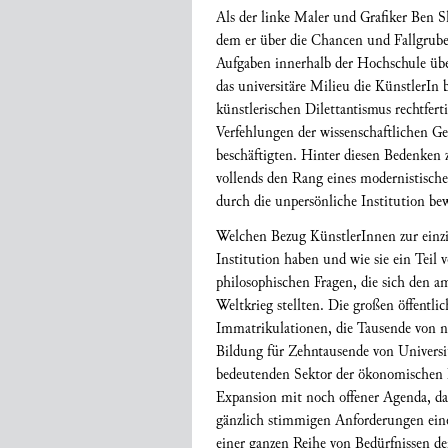
Als der linke Maler und Grafiker Ben S
dem er über die Chancen und Fallgrube
Aufgaben innerhalb der Hochschule üb
das universitäre Milieu die KünstlerIn
künstlerischen Dilettantismus rechtfer
Verfehlungen der wissenschaftlichen Ge
beschäftigten. Hinter diesen Bedenken z
vollends den Rang eines modernistisc
durch die unpersönliche Institution be
Welchen Bezug KünstlerInnen zur einz
Institution haben und wie sie ein Teil v
philosophischen Fragen, die sich den 
Weltkrieg stellten. Die großen öffent
Immatrikulationen, die Tausende von 
Bildung für Zehntausende von Universit
bedeutenden Sektor der ökonomischen E
Expansion mit noch offener Agenda, da
gänzlich stimmigen Anforderungen eine
einer ganzen Reihe von Bedürfnissen der