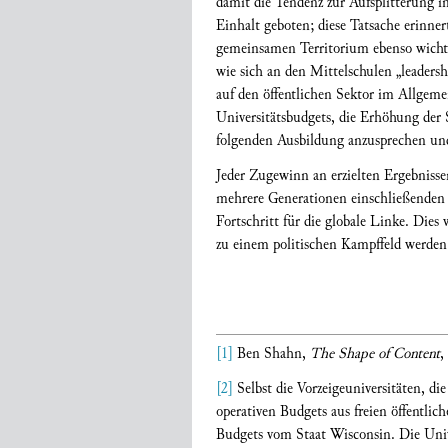
damit die Tendenz zur Aufsplitterung in
Einhalt geboten; diese Tatsache erinne
gemeinsamen Territorium ebenso wichtig
wie sich an den Mittelschulen „leaders
auf den öffentlichen Sektor im Allgeme
Universitätsbudgets, die Erhöhung der 
folgenden Ausbildung anzusprechen und 
Jeder Zugewinn an erzielten Ergebnisse
mehrere Generationen einschließenden K
Fortschritt für die globale Linke. Die
zu einem politischen Kampffeld werden 
[1]
Ben Shahn,
The Shape of Content
,
[2]
Selbst die Vorzeigeuniversitäten, d
operativen Budgets aus freien öffentlic
Budgets vom Staat Wisconsin. Die Univ