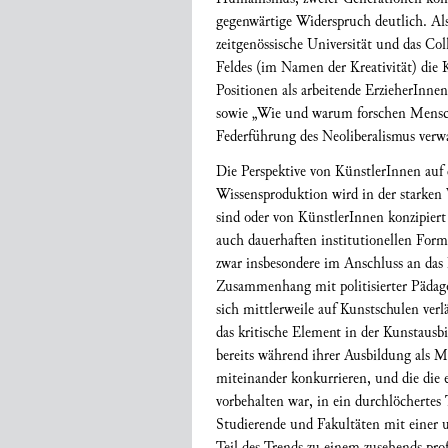
gegenwärtige Widerspruch deutlich. Als
zeitgenössische Universität und das Co
Feldes (im Namen der Kreativität) die 
Positionen als arbeitende ErzieherIn
sowie „Wie und warum forschen Mensc
Federführung des Neoliberalismus verwa
Die Perspektive von KünstlerInnen auf d
Wissensproduktion wird in der starken 
sind oder von KünstlerInnen konzipier
auch dauerhaften institutionellen Fo
zwar insbesondere im Anschluss an das
Zusammenhang mit politisierter Pädag
sich mittlerweile auf Kunstschulen ver
das kritische Element in der Kunstausb
bereits während ihrer Ausbildung als M
miteinander konkurrieren, und die die
vorbehalten war, in ein durchlöcherte
Studierende und Fakultäten mit einer
Teil des Trends zu einem zusehends prof