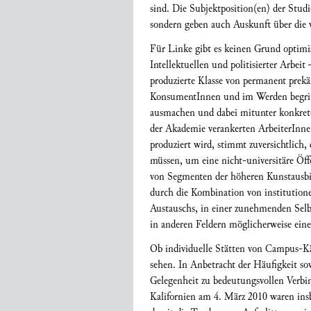
sind. Die Subjektposition(en) der Studi
sondern geben auch Auskunft über die v
Für Linke gibt es keinen Grund optimis
Intellektuellen und politisierter Arbeit
produzierte Klasse von permanent prekär
KonsumentInnen und im Werden begriffen
ausmachen und dabei mitunter konkrete
der Akademie verankerten ArbeiterInne
produziert wird, stimmt zuversichtlic
müssen, um eine nicht-universitäre Öff
von Segmenten der höheren Kunstausbil
durch die Kombination von institutione
Austauschs, in einer zunehmenden Selbs
in anderen Feldern möglicherweise ein
Ob individuelle Stätten von Campus-Kä
sehen. In Anbetracht der Häufigkeit so
Gelegenheit zu bedeutungsvollen Verbi
Kalifornien am 4. März 2010 waren insb