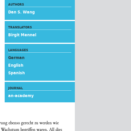
AUTHORS
Dan S. Wang
TRANSLATORS
Birgit Mennel
LANGUAGES
German
English
Spanish
JOURNAL
an-academy
rung ebenso gerecht zu werden wie
m Wachstum begriffen waren. All dies