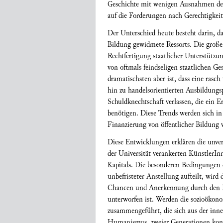
Geschichte mit wenigen Ausnahmen defi
auf die Forderungen nach Gerechtigkeit
Der Unterschied heute besteht darin, d
Bildung gewidmete Ressorts. Die großen
Rechtfertigung staatlicher Unterstützu
von oftmals feindseligen staatlichen G
dramatischsten aber ist, dass eine rasc
hin zu handelsorientierten Ausbildungs
Schuldknechtschaft verlassen, die ein 
benötigen. Diese Trends werden sich i
Finanzierung von öffentlicher Bildung 
Diese Entwicklungen erklären die unve
der Universität verankerten KünstlerI
Kapitals. Die besonderen Bedingungen de
unbefristeter Anstellung aufteilt, wird
Chancen und Anerkennung durch den Kun
unterworfen ist. Werden die sozioökon
zusammengeführt, die sich aus der inn
Humanismus, zweier Generationen kontin