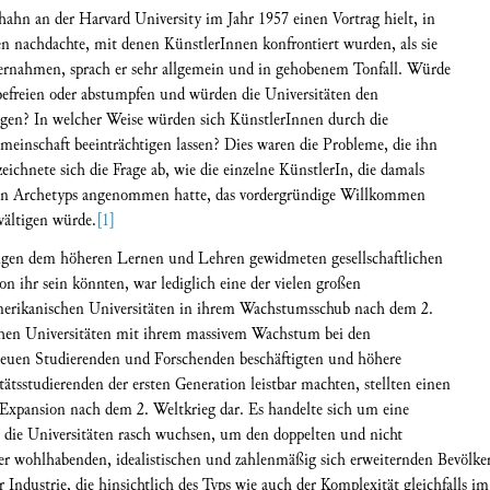
hahn an der Harvard University im Jahr 1957 einen Vortrag hielt, in
n nachdachte, mit denen KünstlerInnen konfrontiert wurden, als sie
ernahmen, sprach er sehr allgemein und in gehobenem Tonfall. Würde
 befreien oder abstumpfen und würden die Universitäten den
tigen? In welcher Weise würden sich KünstlerInnen durch die
meinschaft beeinträchtigen lassen? Dies waren die Probleme, die ihn
eichnete sich die Frage ab, wie die einzelne KünstlerIn, die damals
hen Archetyps angenommen hatte, das vordergründige Willkommen
wältigen würde.
[1]
igen dem höheren Lernen und Lehren gewidmeten gesellschaftlichen
on ihr sein könnten, war lediglich eine der vielen großen
amerikanischen Universitäten in ihrem Wachstumsschub nach dem 2.
lichen Universitäten mit ihrem massivem Wachstum bei den
neuen Studierenden und Forschenden beschäftigten und höhere
ätsstudierenden der ersten Generation leistbar machten, stellten einen
xpansion nach dem 2. Weltkrieg dar. Es handelte sich um eine
 die Universitäten rasch wuchsen, um den doppelten und nicht
r wohlhabenden, idealistischen und zahlenmäßig sich erweiternden Bevölke
 Industrie, die hinsichtlich des Typs wie auch der Komplexität gleichfalls i