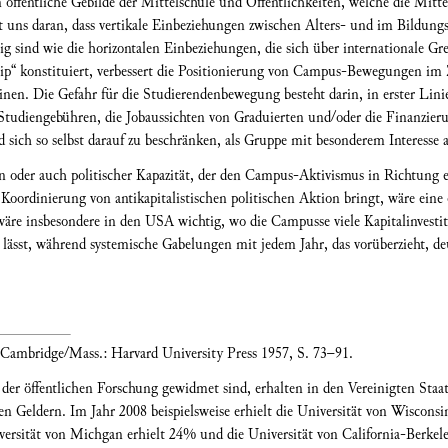
 öffentliche Gebilde der Mittelschule und Öffentlichkeiten, welche die Mittel
rt uns daran, dass vertikale Einbeziehungen zwischen Alters- und im Bildung
 sind wie die horizontalen Einbeziehungen, die sich über internationale Gr
hip“ konstituiert, verbessert die Positionierung von Campus-Bewegungen im
inen. Die Gefahr für die Studierendenbewegung besteht darin, in erster Lin
Studiengebühren, die Jobaussichten von Graduierten und/oder die Finanzieru
sich so selbst darauf zu beschränken, als Gruppe mit besonderem Interesse a
n oder auch politischer Kapazität, der den Campus-Aktivismus in Richtung e
oordinierung von antikapitalistischen politischen Aktion bringt, wäre eine
s wäre insbesondere in den USA wichtig, wo die Campusse viele Kapitalinvesti
lässt, während systemische Gabelungen mit jedem Jahr, das vorüberzieht, de
 Cambridge/Mass.: Harvard University Press 1957, S. 73–91.
ie der öffentlichen Forschung gewidmet sind, erhalten in den Vereinigten St
hen Geldern. Im Jahr 2008 beispielsweise erhielt die Universität von Wiscon
ersität von Michgan erhielt 24% und die Universität von California-Berkele