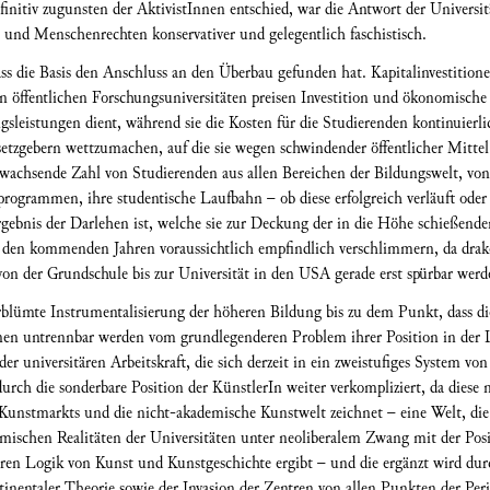
nitiv zugunsten der AktivistInnen entschied, war die Antwort der Universi
 und Menschenrechten konservativer und gelegentlich faschistisch.
ass die Basis den Anschluss an den Überbau gefunden hat. Kapitalinvestition
 öffentlichen Forschungsuniversitäten preisen Investition und ökonomische 
ngsleistungen dient, während sie die Kosten für die Studierenden kontinuier
esetzgebern wettzumachen, auf die sie wegen schwindender öffentlicher Mittel
h wachsende Zahl von Studierenden aus allen Bereichen der Bildungswelt, von
programmen, ihre studentische Laufbahn – ob diese erfolgreich verläuft ode
Ergebnis der Darlehen ist, welche sie zur Deckung der in die Höhe schießen
n den kommenden Jahren voraussichtlich empfindlich verschlimmern, da dra
von der Grundschule bis zur Universität in den USA gerade erst spürbar werd
rblümte Instrumentalisierung der höheren Bildung bis zu dem Punkt, dass di
nnen untrennbar werden vom grundlegenderen Problem ihrer Position in der
r universitären Arbeitskraft, die sich derzeit in ein zweistufiges System von
 durch die sonderbare Position der KünstlerIn weiter verkompliziert, da diese
stmarkts und die nicht-akademische Kunstwelt zeichnet – eine Welt, die 
omischen Realitäten der Universitäten unter neoliberalem Zwang mit der Pos
eren Logik von Kunst und Kunstgeschichte ergibt – und die ergänzt wird dur
entaler Theorie sowie der Invasion der Zentren von allen Punkten der Peri