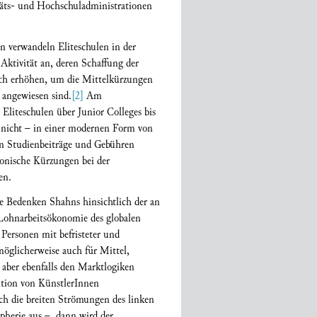
täts- und Hochschuladministrationen
en verwandeln Eliteschulen in der
Aktivität an, deren Schaffung der
lich erhöhen, um die Mittelkürzungen
 angewiesen sind.
[2]
Am
 Eliteschulen über Junior Colleges bis
r nicht – in einer modernen Form von
den Studienbeiträge und Gebühren
konische Kürzungen bei der
en.
e Bedenken Shahns hinsichtlich der an
 Lohnarbeitsökonomie des globalen
 Personen mit befristeter und
 möglicherweise auch für Mittel,
aber ebenfalls den Marktlogiken
ition von KünstlerInnen
ch die breiten Strömungen des linken
pherie aus –, dann wird der