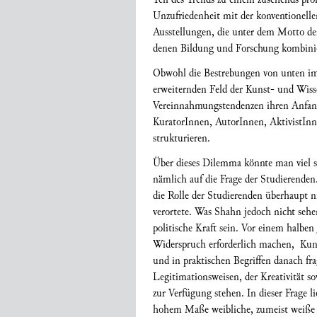
Unzufriedenheit mit der konventionell
Ausstellungen, die unter dem Motto der
denen Bildung und Forschung kombini
Obwohl die Bestrebungen von unten im A
erweiternden Feld der Kunst- und Wiss
Vereinnahmungstendenzen ihren Anfang n
KuratorInnen, AutorInnen, AktivistInn
strukturieren.
Über dieses Dilemma könnte man viel s
nämlich auf die Frage der Studierende
die Rolle der Studierenden überhaupt ni
verortete. Was Shahn jedoch nicht sehe
politische Kraft sein. Vor einem halben
Widerspruch erforderlich machen, Kun
und in praktischen Begriffen danach fr
Legitimationsweisen, der Kreativität 
zur Verfügung stehen. In dieser Frage 
hohem Maße weibliche, zumeist weiße S