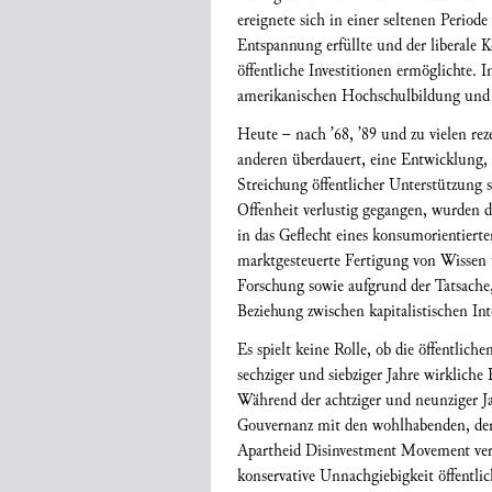
ereignete sich in einer seltenen Period
Entspannung erfüllte und der liberale 
öffentliche Investitionen ermöglichte. 
amerikanischen Hochschulbildung und W
Heute – nach ’68, ’89 und zu vielen re
anderen überdauert, eine Entwicklung, 
Streichung öffentlicher Unterstützung s
Offenheit verlustig gegangen, wurden d
in das Geflecht eines konsumorientiert
marktgesteuerte Fertigung von Wissen 
Forschung sowie aufgrund der Tatsache
Beziehung zwischen kapitalistischen In
Es spielt keine Rolle, ob die öffentlic
sechziger und siebziger Jahre wirkliche
Während der achtziger und neunziger Jah
Gouvernanz mit den wohlhabenden, den 
Apartheid Disinvestment Movement verge
konservative Unnachgiebigkeit öffentli