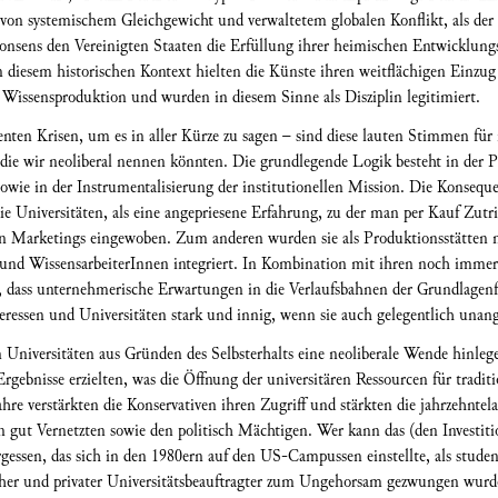
e von systemischem Gleichgewicht und verwaltetem globalen Konflikt, als der
Konsens den Vereinigten Staaten die Erfüllung ihrer heimischen Entwicklun
In diesem historischen Kontext hielten die Künste ihren weitflächigen Einzu
issensproduktion und wurden in diesem Sinne als Disziplin legitimiert.
zenten Krisen, um es in aller Kürze zu sagen – sind diese lauten Stimmen für
die wir neoliberal nennen könnten. Die grundlegende Logik besteht in der Pr
owie in der Instrumentalisierung der institutionellen Mission. Die Konsequenz
ie Universitäten, als eine angepriesene Erfahrung, zu der man per Kauf Zutr
en Marketings eingewoben. Zum anderen wurden sie als Produktionsstätten me
und WissensarbeiterInnen integriert. In Kombination mit ihren noch immer
, dass unternehmerische Erwartungen in die Verlaufsbahnen der Grundlagenf
teressen und Universitäten stark und innig, wenn sie auch gelegentlich un
hen Universitäten aus Gründen des Selbsterhalts eine neoliberale Wende hinl
 Ergebnisse erzielten, was die Öffnung der universitären Ressourcen für tradit
re verstärkten die Konservativen ihren Zugriff und stärkten die jahrzehntel
gut Vernetzten sowie den politisch Mächtigen. Wer kann das (den Investiti
ssen, das sich in den 1980ern auf den US-Campussen einstellte, als studen
cher und privater Universitätsbeauftragter zum Ungehorsam gezwungen wurde