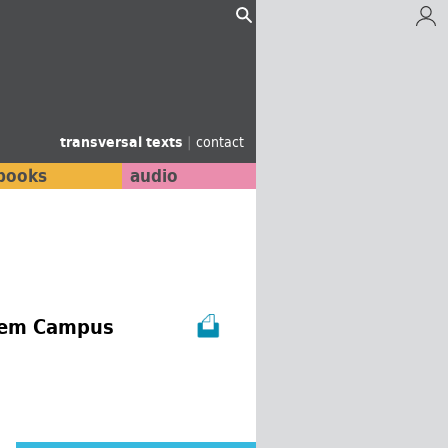
transversal texts
|
contact
books
audio
 dem Campus