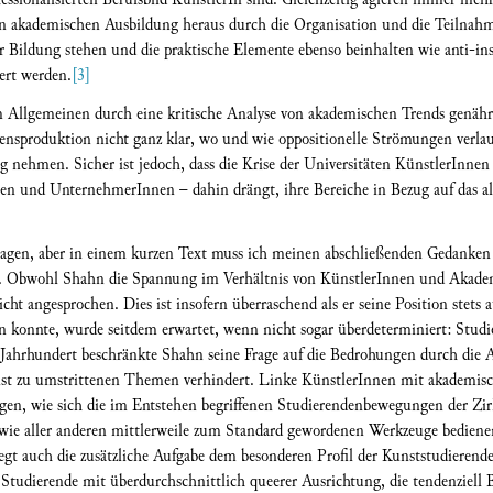
en akademischen Ausbildung heraus durch die Organisation und die Teilnahm
 Bildung stehen und die praktische Elemente ebenso beinhalten wie anti-inst
ert werden.
[3]
llgemeinen durch eine kritische Analyse von akademischen Trends genährt s
ensproduktion nicht ganz klar, wo und wie oppositionelle Strömungen verl
ehmen. Sicher ist jedoch, dass die Krise der Universitäten KünstlerInnen i
en und UnternehmerInnen – dahin drängt, ihre Bereiche in Bezug auf das al
agen, aber in einem kurzen Text muss ich meinen abschließenden Gedanken 
n. Obwohl Shahn die Spannung im Verhältnis von KünstlerInnen und Akadem
cht angesprochen. Dies ist insofern überraschend als er seine Position stets
n konnte, wurde seitdem erwartet, wenn nicht sogar überdeterminiert: Studi
 Jahrhundert beschränkte Shahn seine Frage auf die Bedrohungen durch die Ak
st zu umstrittenen Themen verhindert. Linke KünstlerInnen mit akademis
agen, wie sich die im Entstehen begriffenen Studierendenbewegungen der Zir
sowie aller anderen mittlerweile zum Standard gewordenen Werkzeuge bedien
liegt auch die zusätzliche Aufgabe dem besonderen Profil der Kunststudieren
tudierende mit überdurchschnittlich queerer Ausrichtung, die tendenziell