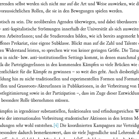
erenden selbst werden sich nicht nur auf die Art und Weise auswirken, wie di
oraussichtlichen Rollen, die sie in den Bewegungen spielen werden.
tisch zu sein. Die neoliberalen Agenden überwiegen, und dabei überdauern 
 – anti-kapitalistische Strömungen innerhalb der Universität als sich ausweit
en ArbeiterInnen; und die Studierenden bilden, wie ich bereits angemerkt ha
es Prekariat, eine eigene Subklasse. Blickt man auf die Zahl und Talente de
n Widerstand leisten, so sprechen wir von keiner geringen Größe. Die Tatsa
n in nicht- bzw. anti-institutionellen Settings kommt, in denen manchmal
h, da die ParteigängerInnen in den kommenden Kämpfen so viele Brücken wi
entlichkeit für die Kämpfe zu gewinnen – so weit dies geht. Auch diesbezügl
dung hin zu nicht-traditionellen und experimentellen Formen und Formaten 
llen und Grassroots-AkteurInnen in Publikationen, in der Verbreitung von I
tlegitimierung sowie in der Partizipation –, dass im Zuge dieser Entwicklu
e besondere Rolle übernehmen müssen.
mpfen in irgendeiner substantiellen, funktionalen und erfindungsreichen W
wie der internationalen Verbreitung studentischer Aktionen in den letzten M
ndungen sehr wohl entstehen.
[4]
Die koordinierten Kampagnen zur Verteidig
esondere dadurch bemerkenswert, dass sie viele Jugendliche und Lehrende d