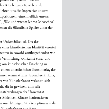
das Beziehungsnetz, welche die
 lehren uns die Imperative unseres
tpositionen, einschließlich unserer
n?“, „Wie und warum lehren Menschen“
n die öffentliche Sphäre unter der
r Universitäten als Ort der
einer künstlerischen Identität verortet
imenten in sowohl vorübergehenden wie
r Vermittlung von Kunst etwa, und
 von künstlerischer Erziehung in
 einem unersättlichen Kunstmarkt, der
immer vermarktbarer Jugend geht. Kurz,
er von KünstlerInnen verlangt, sich
t, die in gewissen Sinn alle
nstabteilungen der Universität
er Bildenden Künste konfrontieren
en unabhängigen Studienoptionen – die
r KünstlerInnen aus ihrer