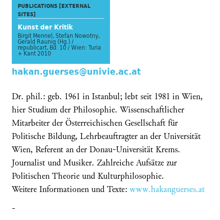
PUBLICATIONS [EXTERNAL
SITES]
Kunst der Kritik
Birgit Mennel, Stefan Nowotny,
Gerald Raunig (Hg.) /
republicart, Bd. 10 / Wien: Turia
+ Kant 2010
hakan.guerses@univie.ac.at
Dr. phil.: geb. 1961 in Istanbul; lebt seit 1981 in Wien,
hier Studium der Philosophie. Wissenschaftlicher
Mitarbeiter der Österreichischen Gesellschaft für
Politische Bildung, Lehrbeauftragter an der Universität
Wien, Referent an der Donau-Universität Krems.
Journalist und Musiker. Zahlreiche Aufsätze zur
Politischen Theorie und Kulturphilosophie.
Weitere Informationen und Texte:
www.hakanguerses.at
-