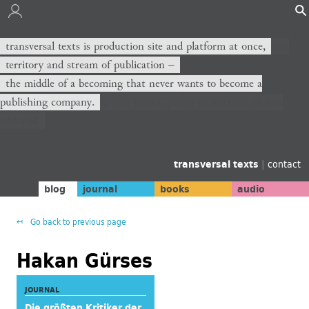
transversal texts es sitio de producción y plataforma al mismo
transversal texts is production site and platform at once,
tiempo,
territory and stream of publication −
territorio y corriente de publicación −
the middle of a becoming that never wants to become a
publishing company.
el medio de un devenir que nunca querrá convertirse en una
editorial.
transversal texts
|
contact
blog
journal
books
audio
Go back to previous page
Hakan Gürses
JOURNAL
Die größten Kritiker der